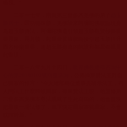
喚我。”
二零一七年，南無第三世多杰羌佛的弟子
趙玉
勝居士
，因功德殊勝，羌佛請來阿彌陀佛親臨現身
為趙玉勝傳法，阿彌陀佛還引領趙玉勝觀覽極樂世
界景象。兩月後，觀世音菩薩親臨接引趙玉勝往升
西方極樂世界，連趙玉勝身邊的陪護和鄰居都親見
此聖境。
二零一八年九月十四日，
世界佛教總部咨詢中
心的第20180102
號回覆諮詢
，公佈祿東贊法王對自
己圓寂的預言：“今天總部兩位董事去請示法王，有
人問法王什麼時候圓寂，祿東贊法王說，他是修第
三世多杰羌佛本尊法成就了生死自由的，他會盡快
把最後一場法修了，寫下決定圓寂書就圓寂，不會
耽誤時辰。”