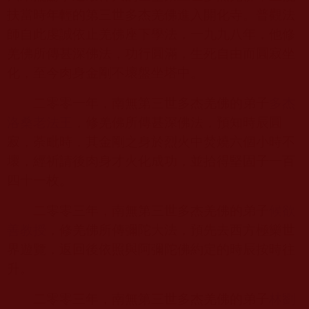
扶當時年輕的第三世多杰羌佛進入開化寺。普觀法
師自此虔誠依止羌佛座下學法，一九九八年，他修
羌佛所傳甚深佛法，功行圓滿，生死自由而圓寂坐
化，至今肉身金剛不壞盤坐塔中。
二零零一年，南無第三世多杰羌佛的弟子
多杰
洛桑老法王
，修羌佛所傳甚深佛法，預知時辰圓
寂，荼毗時，其金剛之身於烈火中焚燒六個小時不
壞，經祈請後肉身才火化成功，並拾得堅固子一百
四十一枚。
二零零三年，南無第三世多杰羌佛的弟子
候欲
善教授
，修羌佛所傳彌陀大法，預先去西方極樂世
界遊覽，返回後依照與阿彌陀佛約定的時辰按時往
升。
二零零三年，南無第三世多杰羌佛的弟子
林劉