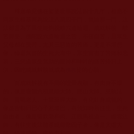
釋迦牟尼佛在娑婆世界說法四十九年，相應不
同眾生根基而為說法八萬四千門，無論那一門，法
法都是為了眾生能夠脫離六道輪迴、成就解脫、離
苦得樂。佛陀說六道輪迴之苦，不僅自苦，且眾生
父母都在受苦，尤其三惡道的苦痛，更是不堪想
像，輪迴無盡的生死大海中，眾生嘗盡了苦痛和悲
哀，三惡道眾生無助的眼神和呻吟的痛苦終日上
演，因此成就解脫就成為
徒的心願。
佛教
而成就解脫有不同的證量表顯，有肉身不壞
的，像是唐朝六祖慧能大師、憨山大師、慈航法
師、貢噶老人、十世班禪大師，有化虹身成就的，
像是密勒日巴心子惹瓊巴，有預知時辰往生，生死
自由者，像是聖欽老和尚、江西馬祖道一、虛雲法
師，有往生後法體荼毗得堅固子者，像是太虛大
師、悟達國師、廣欽老和尚。