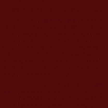
讓我們在看看最近幾十年成就解脫的一些鐵案
:
一九九一年，
王靈澤大居士聖尊
，修羌佛所傳
甚深佛法生死自由得大成就，某日當街而坐為有緣
人講法，講說善惡因果，講極樂世界之美妙，講法
性不滅、頓超直入，講羌佛所傳真正佛法的博大精
深。街上一聞聽王老講述之人問：“王老你能生死自
由嗎？”他說：“能”。問：“什麼時候呢？”他說：“現
在。”說罷將凳子一推，就地盤腳坐化往升極樂世
界，當街盤坐七日七夜，端正如鐘，周遭善信無不
震驚膜拜。後荼毗得堅固子十三枚。
一九九一年，南無第三世多杰羌佛的弟子
趙賢
雲居士
，修羌佛所傳甚深佛法，預知往升時辰，往
升前三天回老家與親人話別，說自己要去極樂世界
了，親人們見她面色紅潤健康，還以為她在玩笑，