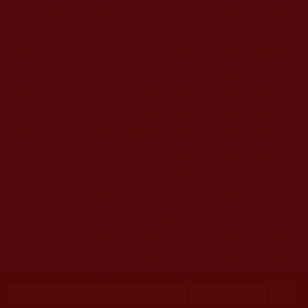
移至主內容
首頁
佛教文告通知 (370)
第三世多杰羌佛簡介與相關資訊 (423)
佛菩薩尊者高僧大德們 (421)
佛教各單位資訊與法會活動 (417)
佛教經藏法義論著 (776)
佛教法會聖蹟證量 (149)
佛教鑑師之道 (292)
佛教聞法點 (792)
佛教修行受用與知見 (3823)
菩提行德 (494)
理諦護法 (726)
文學藝術工巧 (691)
娑婆有溫情 (107)
科學眼 (110)
線上學院 (11)