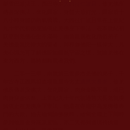
舉雪巴派法王，西巴寺主
大西拉仁波且
，修羌佛所
傳甚深佛法，坐化圓寂，身體大放虹光，圓寂后十
八小時身體仍熱氣騰騰。大西拉仁波且早在上世紀
九十年代初便虔誠依止羌佛座下學法，在本世紀初
妖孽對羌佛心生不滿時，他曾嚴厲教化僧俗弟子：
羌佛是無比偉大的聖者，與釋迦佛陀一樣偉大，凡
夫心識怎可了解佛陀如龐然宇宙之境，無論羌佛在
東方西方，隨時都觀照著我們。
二零一三年，南無第三世多杰羌佛的弟子，千
年古寺江西馬祖道場龍居寺方丈
通慧大長老
，修羌
佛所傳甚深佛法，坐化圓寂，肉身金剛不壞，現已
肉身穿金供奉。上世紀九十年代初通慧大長老就虔
誠依止在羌佛座下學法，他還在寺廟中為羌佛修專
門的大殿。他去緬甸請佛像時，緬甸全國上下同時
夢到他是金身羅漢駕臨，第二天都到邊境持供迎