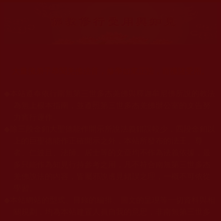
大量佛弟子恭聞羌佛法音，修學如來正法，而獲諸受用。
◆
本站遵奉依行南無第三世多杰羌佛與釋迦牟尼佛所說的教法
為無上根本指南，並遵照第三世多杰羌佛辦公室的文告努
力實行運作。
◆
除三段金釦大聖德能作開示所說法義錯誤較少，四段金釦以
上的巨聖德能作正確開示之外，本站所發布的法王、尊
者、仁波且、法師、居士等的文章均不作為法義依據，最
多只能作為知見行持參考之用，凡不符合南無第三世多杰
羌佛說法的內容，皆屬邪說邊見錯誤之理，一概不可依從
學習。
◆
本站網站的型式、目錄的編排、圖文的呈現等一切資料與相
關規劃，均為本站建置人員自我的意思，非南無第三世多