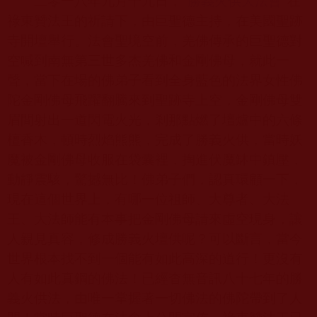
二零一八年九月十九日，“
勝義火供大法會
”在
祿東贊法王的祈請下，由巨聖德主持，在美國聖跡
寺開壇舉行。法會聖境空前，羌佛傳承的巨聖德對
空喊到南無第三世多杰羌佛和金剛佛母，就此一
聲，當下在場的佛弟子看到全身藍色的法界女性佛
陀金剛佛母飛躍翻騰來到聖跡寺上空，金剛佛母雙
眉間射出一道閃電火光，剎那點燃了壇爐中的六條
檀香木，頓時烈焰熊熊，完成了勝義火供，當時妖
魔被金剛佛母收服在袋囊裡，掏進伏魔缽中鎮壓，
動靜震駭，驚撼無比！佛弟子們，認真環顧一下，
現在這個世界上，有哪一位祖師、大尊者、大法
王、大法師能有本事把金剛佛母請來虛空現身，讓
人親見真容，修成勝義火壇供呢？可以斷言，當今
世界根本找不到一個能有如此高深的道行！更沒有
人有如此真鋼的佛法！已經杳無音訊八十七年的勝
義火供法，由唯一掌握著一切佛法的佛陀帶到了人