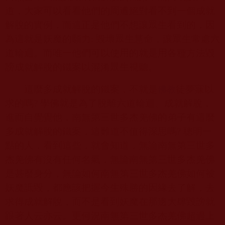
道，大家可以看看他們的周遭絕對看不到一個成就
解脫的實例，而這正是他們不想讓眾生看到的，因
為這就是妖魔的願力
:
毀壞眾生慧命，讓眾生常處六
道輪迴。而唯一他們可以使用的就是用各種方法毀
謗成就解脫的鐵案以混淆眾生視聽。
這麼多成就解脫的鐵案，不就是
徒夢寐以
佛教
求的嗎
?
學佛就是為了脫離六道輪迴、成就解脫，
進而自覺覺他，南無第三世多杰羌佛的弟子有這麼
多成就解脫的鐵案，這難道不值得深思嗎
?
聰明一
點的人，看到這些，就會知道，無論南無第三世多
杰羌佛有沒有任何名氣，無論南無第三世多杰羌佛
是甚麼身分，無論如何南無第三世多杰羌佛如何被
妖魔詆毀，都應該把握今生殊勝的因緣去了解，去
求得成就解脫，而不是看到妖魔在那邊大肆毀謗就
跟著人云亦云。更何況南無第三世多杰羌佛超過上