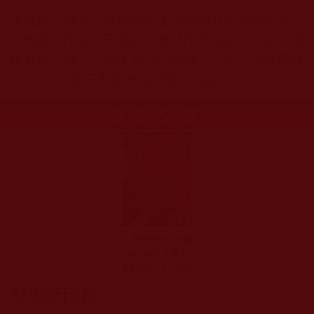
本站註：佛弟子修學如來正法的知見與受用文章，
其內容可能有若干錯誤，故只能作為參考交流、薰
陶鼓勵之用，不為正見法理依據，一切法義以南無
第三世多杰羌佛說法為依歸。
更多文章
夫妻雙雙151天圓
滿十萬個大禮拜
(陳冠霖、紅山枝)
發表新回應