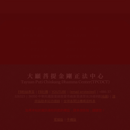
網站文章總數：
7195
網站圖片總數：
17881
網站影視總數：
1657
網站檔案總數：
1118
今日瀏覽人次：
1228
總瀏覽人次：
3096026
今日瀏覽文章數：
971
總瀏覽文章數：
2356827
今日瀏覽影視數：
48
總瀏覽影視數：
91029
FB粉絲專頁
|
FB社團
|
YOUTUBE
|
[email protected]
| +886-37-
326323 | 36050 中華民國苗栗縣苗栗市維新里僑育街26巷8號(
地圖
) |
護
持協助本站功德錄
|
全球各聞法機構資料表
如果本站的資訊侵犯到您的權益，請來信告知，謝謝您！
電腦版
|
手機版