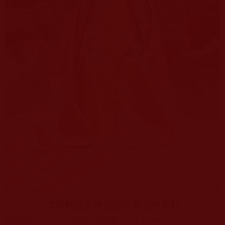
成就解脫是檢視正法與否的原則
摧毀那些毀謗成就解脫鐵案的妖人們