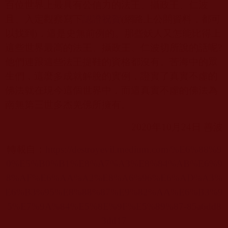
百位世界上最具有公信力的法王、攝政王、仁波
且、入定觀察寫下
認證祝賀
(
網路上公開資料，都可
以找到
)
，這是史無前例的。那些妖人又怎能比得上
這些世界最高的法王、攝政王、仁波切所說的話呢
?
他們連跟這些法王提鞋的資格都沒有。苦海中的眾
生們，這麼多成就解脫的實例，證實了真實不虛的
佛法就在現今這個世界中，而這真實不虛的佛法為
南無第三世多杰羌佛所擁有。
2020
年
10
月
24
日 善波
轉載自：
https://destroyevil.medium.com/%E6%88%9
0%E5%B0%B1%E8%A7%A3%E8%84%AB%E6%9
8%AF%E6%AA%A2%E8%A6%96%E6%AD%A3%
E6%B3%95%E8%88%87%E9%82%AA%E6%B3%9
5%E7%9A%84%E5%8E%9F%E5%89%87-85a6dd8
3dd17