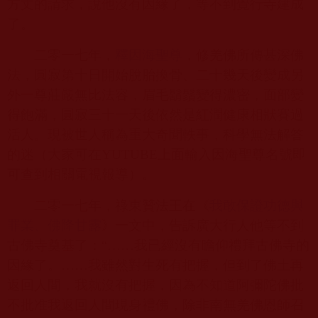
方丈的請求，說他沒有因緣了，等不到覺行寺建成
了。
二零一七年，
釋因海聖尊
，修羌佛所傳甚深佛
法，圓寂第十日開始脫胎換骨、二十幾天後變成另
外一尊莊嚴無比法容，眉毛鬍鬚變得濃密，面部變
得飽滿，圓寂三十一天後依然是紅潤健康相狀賽過
活人。現被世人稱為重大奇聞軼事，科學無法解答
的迷（大家可在
YUTUBE
上面輸入因海聖尊名號即
可查到相關電視報導）。
二零一七年，祿東贊法王在《
我敢保證功德與
罪業、佛降甘露
》一文中，告訴廣大行人他等不到
古佛寺奠基了：“……我已經沒有瞻仰禮拜古佛寺的
因緣了。……我雖然對生死有把握，但到了佛土再
返回人間，我就沒有把握，因為不知道阿彌陀佛批
不批准我返回人間現身禮佛，除非南無羌佛恩師召