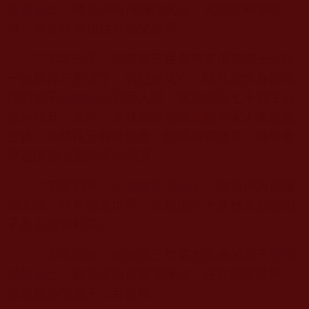
惠秀居士
，修羌佛所傳彌陀大法，先預覽極樂聖
境，再按時坐化往升極樂世界。
二零零三年，南無第三世多杰羌佛在弟子余氏
一家的再三懇求下，將已經死亡、瞳孔放大身體冰
涼的弟子
余林彩春
召回人間，讓她過完七十歲生辰
後再往升。果然，余林彩春復活清醒與家人團聚慶
生後，按時往升極樂世界，臨終面帶微笑，極樂世
界迦陵頻伽聖鳥環繞唱誦。
二零零四年，
王程娥芬大居士
，修羌佛所傳彌
陀大法，往升極樂世界，荼毗出六十多枚五彩堅固
子及上品舍利花。
二零零四年，南無第三世多杰羌佛的弟子
唐謝
樂慧居士
，修羌佛所傳甚深佛法，往升極樂世界，
並荼毗得堅固子二百多枚。