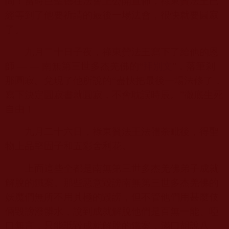
間！當時巨聖德在法會上公開宣佈，祿東贊法王已
經等到了他要祈請的最後一場法會，很快就要圓寂
了。
九月二十日子夜，祿東贊法王寫下了給他的恩
師 — — 南無第三世多杰羌佛的“
拜別文
”，落筆剎
那圓寂。兌現了他所說的“盡快把最後一場法修了，
寫下決定圓寂書就圓寂，不會耽誤時辰。”徹底生死
自由！
九月二十六日，祿東贊法王法體荼毗後，得聖
物上品堅固子和五彩舍利花。
上面這些全都是南無第三世多杰羌佛弟子成就
解脫的鐵案。那些惡意毀謗南無第三世多杰羌佛的
妖魔們無所不用其極的毀謗，但不管他們用甚麼伎
倆毀謗潑髒水，說到成就解脫他們是百無一能、啞
口無言，只能詆毀成就解脫的鐵案，滿口胡說八