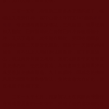
接，人山人海，舉世驚嘆。
二零一五年，南無第三世多杰羌佛的弟子，峨
嵋山九老洞住持、霧中山接王寺方丈
107
歲的
果章
長老
，修羌佛所傳甚深佛法，生死自由。他示現病
相入醫院，已經宣佈死亡身體已經冷掉後幾個小
時，又活了過來，說不能在醫院，要回寺廟圓寂。
回到寺廟第二天即坐化圓寂。圓寂十一天後仍栩栩
如生，有不法之人用針刺法師血管，當下鮮血流
出，表法肉身菩薩之地境。果章法師多年來每每提
及羌佛恩師，便悲淚長流，為周遭眾生遠隔重洋無
緣受教於羌佛而難過。九十四歲時，因感念羌佛師
恩及悲憫眾生而觀修聖法，突然全身大方紅光，被
在場弟子拍攝下來。
二零一五年七月，祿東贊法王在寫給台灣覺行
寺籌備委員會的一封信中，拒絕了他們邀請他出任