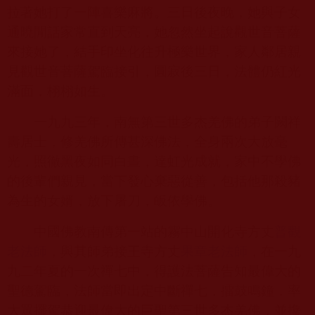
拉著她打了一陣喜樂麻將。三日後夜晚，她與子女
通曉閒話家常直到天亮，她忽然坐起說觀世音菩薩
來接她了，結手印坐化往升極樂世界，家人鄰居親
見觀世音菩薩駕臨接引，圓寂後三日，法體仍紅光
滿面，栩栩如生。
一九九三年，南無第三世多杰羌佛的弟子闕祥
壽居士，修羌佛所傳甚深佛法，全身兩次大放毫
光，照徹黑夜如同白晝，達虹光成就，家中不學佛
的後輩們親見，當下發心棄惡從善，包括他那殺豬
為生的女婿，放下屠刀，皈依學佛。
中國佛教南傳第一站的霧中山開化寺方丈
普觀
老法師
，與其師弟接王寺方丈
果章老法師
，在一九
九二年夏的一次禪七中，得護法菩薩告知最偉大的
聖德駕臨，法師當即出定中斷禪七，擂鼓鳴鐘，率
大眾擺駕恭迎最偉大的巨聖第三世多杰羌佛，並攙