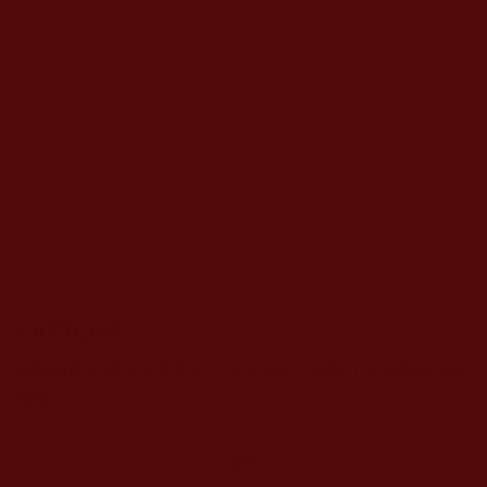
CAPTCHA
該問題用於測試您是否是正常使用者，並防止垃圾郵件自動
提交。