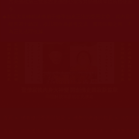
杰羌佛或第三世多杰羌佛辦公室等其他機構單位所指使派
令。
◆
本區大量轉載諸佛弟子修學如來正法的受用文章，其內容可
能有若干錯誤，故只能作為參考交流、薰陶鼓勵之用，不
為正見法理依據。
聖僧寂後肉身大神變 開創佛史圓寂新篇章
印證解脫法源就在羌佛處
您在這裡
首頁
»
佛教修行受用與知見
»
佛教行者修行知見
»
南無羌
您在這裡
首頁
»
理諦護法
»
捍衛南無第三世多杰羌佛
»
羌佛覺量事