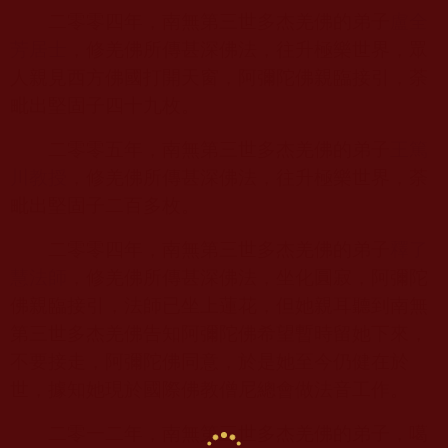
二零零四年，南無第三世多杰羌佛的弟子
盧全
芳居士
，修羌佛所傳甚深佛法，往升極樂世界，眾
人親見西方佛國打開天窗，阿彌陀佛親臨接引，荼
毗出堅固子四十九枚。
二零零五年，南無第三世多杰羌佛的弟子
王篤
川教授
，修羌佛所傳甚深佛法，往升極樂世界，荼
毗出堅固子二百多枚。
二零零四年，南無第三世多杰羌佛的弟子
釋了
慧法師
，修羌佛所傳甚深佛法，坐化圓寂，阿彌陀
佛親臨接引，法師已坐上蓮花，但她親耳聽到南無
第三世多杰羌佛告知阿彌陀佛希望暫時留她下來，
不要接走，阿彌陀佛同意，於是她至今仍健在於
世，據知她現於國際佛教僧尼總會做法音工作。
二零一二年，南無第三世多杰羌佛的弟子，噶