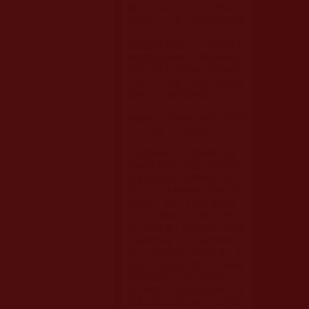
護法菩提心；六支，強導正修
菩提心；七支，捨我助他菩提
心。
無畏護法菩提心：一切妖孽惡
魔施以破壞佛法，導致破戒殘
害眾生讓其痛苦時，我將持以
正見，不懼魔之惡力而挺身保
護佛法，維護眾生慧命。
恭錄自：南無第三世多杰羌佛
說法《
什麼叫修行
》
…如果看到他人讚歎佛菩薩、
禮敬供養正法寺廟，我們要心
生歡喜助益。但最要小心的
是，一當失掉無畏，就犯了根
本戒了，就不可能解脫成就
了。比如有妖人、壞人打佛
像、燒經書，破壞正法、誹謗
污染佛菩薩，你不站出來維
護，不站出來打擊壞行為，你
這個人就徹底完蛋了，一萬輩
子也成就不了的，只有在三惡
道中痛苦，因為你太自私，太
自私只有為自己修行，而沒有