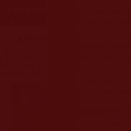
菩提心、慈悲行 (20)
修好口業 (32)
那，瀟灑圓寂
世界著名的清定法師為何拜年輕人為師？
放下我執、我見、三毒、所知障、煩惱障 (186
24日 星期日
放下惡習、貪著、世法外緣、自私利益與學佛福報
磨練、努力、忍耐、堅持 (48)
關於供養、護
世界著名的清定法師為何拜年輕人為師？
因緣、因果、輪迴與轉換 (140)
孝道與親情大
，我們可知，法師是格魯巴大月如來康薩派第三十代傳人
教兒育養正知見 (52)
結下善緣 (29)
如何
金剛的修法灌頂，但鮮為人知的是，由於當時的世緣變化
能圓滿得到內密灌頂，這一直是法師到晚年時的一塊“心病
以佛法處世 (13)
《世法哲言》與生活 (4)
法師的傳法，但若沒有得到圓滿的內密灌頂，要“即生成就
利益亡者 (27)
戒殺護生知見與實踐 (263)
邪師騙子們的啟示 (17)
經歷騙子邪師的分享 
各類正行知見 (184)
修行禮讚 (78)
讚佛文 (18)
讚師文 (18)
禮讚道場、行人 