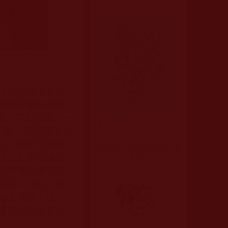
證得阿羅漢果位
者絕不會為炫耀、
藏，當顯則顯，一
食”，怎能讓五百
法，如果不施展
四川唐氏又獲大解脫舍利二百
法，如果不施展
多顆
今降世的佛陀當
長皈依佛陀
。佛
如來正法！總
通施于方便教化