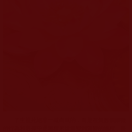
了生脫死絕非一蹴而就的，而是在無數個細微
的行為和選擇中逐漸積累從量變到質變的過程，是