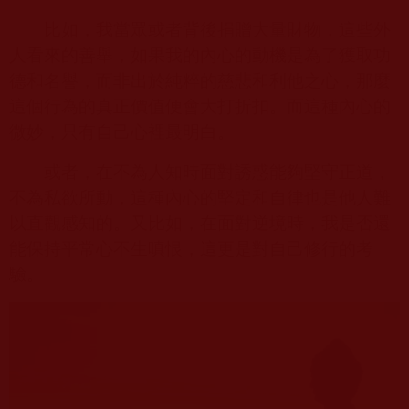
比如，我當眾或者背後捐贈大量財物，這些外
人看來的善舉，如果我的內心的動機是為了獲取功
德和名譽，而非出於純粹的慈悲和利他之心，那麼
這個行為的真正價值便會大打折扣。而這種內心的
微妙，只有自己心裡最明白。
或者，在不為人知時面對誘惑能夠堅守正道，
不為私欲所動，這種內心的堅定和自律也是他人難
以直觀感知的。又比如，在面對逆境時，我是否還
能保持平常心不生嗔恨，這更是對自己修行的考
驗。