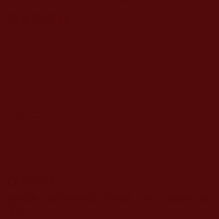
發表新回應
CAPTCHA
該問題用於測試您是否是正常使用者，並防止垃圾郵件自動
提交。