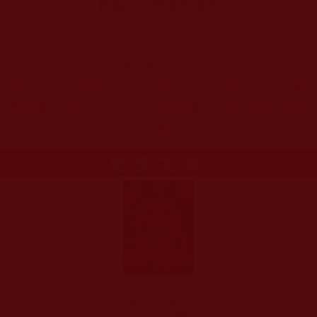
轉載自：華藏學佛苑
http://xuefoyuan.org/4331.html
本站註：佛弟子修學如來正法的知見與受用文章，
其內容可能有若干錯誤，故只能作為參考交流、薰
陶鼓勵之用，不為正見法理依據，一切法義以南無
第三世多杰羌佛說法為依歸。
更多文章
佛陀佛母已涅
槃，誹謗者們
該“收工”了(凜然)