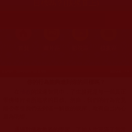
目標嗎？(扶搖直上)
首頁
圖片區
影視區
檔案區
發文時間：2024年09月15日 星期日
瀏覽次數：174
你的行為能夠達到你的目標嗎？
在
佛教
的深邃智慧中，了生脫死是每一個真正
學佛修行者所追求的目標。然而，我們的行為究竟
能否牽引我們去到這一解脫的彼岸，唯有自己內心
最為明瞭。
通過對佛教教義的學習，了知人生充滿了無常