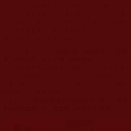
和苦。我們在塵世中追逐的種種欲望以及難以放下
的執念，都是束縛我們心靈的枷鎖。一言一行，無
論是善是惡，都如同在因果的土壤中種下一顆顆種
子，隨時都會發芽結果，善因結善果，惡因顯惡
報，在悄然中累積影響著未來的命運。
《涅槃經》說：“
善惡之報，如影隨形，三世因
果，循环不失。此生空過，後悔無追。
” 這句話講
說了因果報應的緊密相連，無論善惡，其結果都會
如影子跟隨身體一樣，不會消失。而且這種因果的
影響跨越三世，今生若錯過了修行和積善，日後後
悔也來不及。南無羌佛於《
極聖解脫大手印
》中亦
如是教誡：“
要明白釋迦牟尼佛所說的三藏十二部及
其所說的秘典之法，其統攝只有兩個字‘因果’。
”