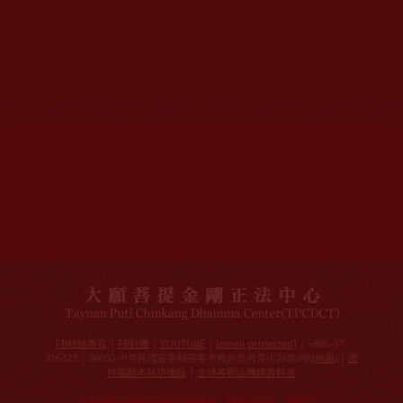
網站文章總數：
7195
網站圖片總數：
17882
網站影視總數：
1658
網站檔案總數：
1118
今日瀏覽人次：
1257
總瀏覽人次：
3093988
今日瀏覽文章數：
978
總瀏覽文章數：
2355166
今日瀏覽影視數：
101
總瀏覽影視數：
91007
FB粉絲專頁
|
FB社團
|
YOUTUBE
|
[email protected]
| +886-37-
326323 | 36050 中華民國苗栗縣苗栗市維新里僑育街26巷8號(
地圖
) |
護
持協助本站功德錄
|
全球各聞法機構資料表
如果本站的資訊侵犯到您的權益，請來信告知，謝謝您！