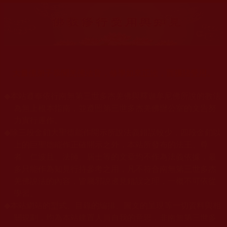
大量佛弟子恭聞羌佛法音，修學如來正法，而獲諸受用。
◆
本站遵奉依行南無第三世多杰羌佛與釋迦牟尼佛所說的教法
為無上根本指南，並遵照第三世多杰羌佛辦公室的文告努
力實行運作。
◆
除三段金釦大聖德能作開示所說法義錯誤較少，四段金釦以
上的巨聖德能作正確開示之外，本站所發布的法王、尊
者、仁波且、法師、居士等的文章均不作為法義依據，最
多只能作為知見行持參考之用，凡不符合南無第三世多杰
羌佛說法的內容，皆屬邪說邊見錯誤之理，一概不可依從
學習。
◆
本站網站的型式、目錄的編排、圖文的呈現等一切資料與相
關規劃，均為本站建置人員自我的意思，非南無第三世多