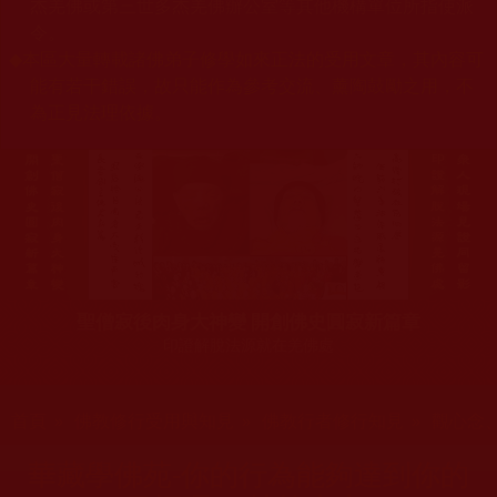
杰羌佛或第三世多杰羌佛辦公室等其他機構單位所指使派
令。
◆
本區大量轉載諸佛弟子修學如來正法的受用文章，其內容可
能有若干錯誤，故只能作為參考交流、薰陶鼓勵之用，不
為正見法理依據。
聖僧寂後肉身大神變 開創佛史圓寂新篇章
印證解脫法源就在羌佛處
您在這裡
首頁
»
佛教修行受用與知見
»
佛教行者修行知見
»
觀心念
華藏學佛苑-你的行為能夠達到你的