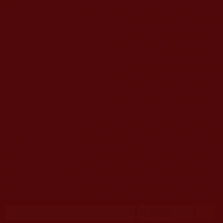
移至主內容
首頁
佛教文告通知 (370)
第三世多杰羌佛簡介與相關資訊 (423)
佛菩薩尊者高僧大德們 (421)
佛教各單位資訊與法會活動 (417)
佛教經藏法義論著 (776)
佛教法會聖蹟證量 (149)
佛教鑑師之道 (292)
佛教聞法點 (792)
佛教修行受用與知見 (3823)
菩提行德 (494)
理諦護法 (726)
文學藝術工巧 (691)
娑婆有溫情 (107)
科學眼 (110)
線上學院 (11)