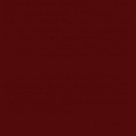
要在每一個當下的起心動念和行為中去依於正見照
著做。我們應該時刻反觀自省自己的行為是否在依
教奉行，只有不斷地審視自己的內心，以正見和智
慧去面對自己的行為和念頭，才能真正走在解脫的
路上。但這正見來源於我們必須要認真恭聞
南無第
三世多杰羌佛
正法，才能樹立正確的知見，依正見
去指導行為，才能最終穿越生死的迷障，抵達解脫
的彼岸。
總之，只有通過學佛修行才能達到了生脫死，
這不僅僅是內心的轉變和對佛法真諦的領悟，更重
要的是三業付之實踐。這是一個關乎內心、關乎個
人業力和修行的過程，其結果和最終能夠證到的高
度唯有自己的行為能夠決定。
筆者：扶搖直上