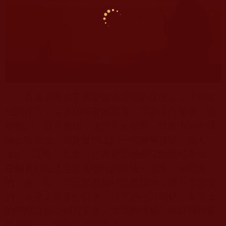
真修者建立于畏懼無常境界的基礎上，想到輪
回的痛苦，生老病死苦的厲害，下定決心學佛，脫
離輪回，堅守戒律，永恆不生退悔，於世間法中圓
融出世法見，就是世間上的一切處事接物、為人、
生活、工作、思想、行為都是按佛陀的教戒去做，
在般若的見上也是按佛陀的說法去徹悟、去體證
的，身、口、意三業都是付之實踐的，而不是虛做
的。在座上時身心俱坐，持咒時心口同持，在座上
的時候身跟心都得要坐，念咒的時候心跟口同時要
相應統一，修觀時意隨文入。