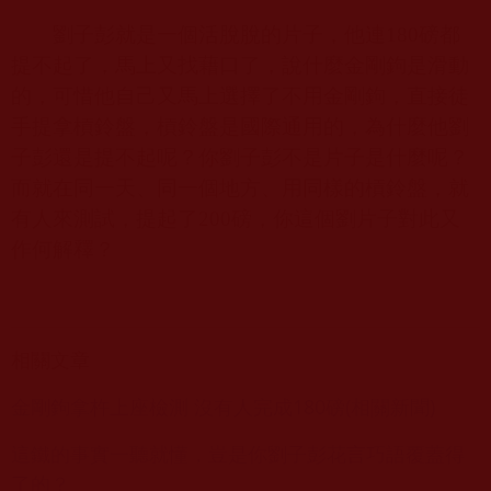
劉子彭就是一個活脫脫的片子，他連
180
磅都
提不起了，馬上又找藉口了，說什麼金剛鉤是滑動
的，可惜他自己又馬上選擇了不用金剛鉤，直接徒
手提拿槓鈴盤，槓鈴盤是國際通用的，為什麼他劉
子彭還是提不起呢？你劉子彭不是片子是什麼呢？
而就在同一天、同一個地方、用同樣的槓鈴盤，就
有人來測試，提起了
200
磅，你這個劉片子對此又
作何解釋？
相關文章
金剛鉤拿杵上座檢測 沒有人完成180磅(相關新聞)
這鐵的事實一聽就懂，豈是你劉子彭花言巧語覆蓋得
了的？