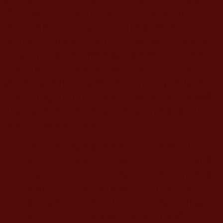
面，他就是一個腐潰的泡冬瓜！根據他的力道判
斷，也許降到
150
磅他能提起
3
秒鐘，降到
140
磅可
能才會提到
8
秒鐘，這樣的凡夫虛弱體，實在是差到
不好說了。劉子彭的體質體力徹底證明，他對佛法
一竅不通，一個虛弱到了連一段都上不了，而是下
降
8
級的虛體凡夫，怎麼能有百分之
0.1
的資格跟開
初教尊上超
22
段相提並論呢？他還妄想跟開初教尊
站在一起提拿，說心裡話，他給開初教尊擦鞋上的
灰塵都不夠資格！低級凡夫，不知羞恥！
所以，做人做事都要實實在在，善良待人，絕
不能虛吹浮誇，造謠弄假，劉子彭今天的下場就是
活生生的例子，現在，大家都知道他是一個佛教外
行、沒有學到真正佛法的虛體人，他的專業就是在
網上誹謗如來正法、欺片大眾，以此為生，凡是誹
謗如來正法的人，不是邪教，難道是正教嗎？