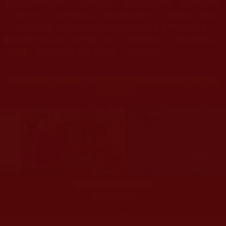
本站網站的型式、目錄的編排、圖文的呈現等一切資料與相
◆
關規劃，均為本站建置人員自我的意思，非南無第三世多
杰羌佛或第三世多杰羌佛辦公室等其他機構單位所指使。
◆
本區護法言論文章非顯柔和語，為摧邪顯正，故顯金剛相以
除魔，起心動念皆為慈悲出發，以救迷情。
系統護法文：
H.H.第三世多杰羌佛佛陀覺量全面展顯 事實真
相普照光明
揭開羌佛隱深的秘密
關珠作證全文
您在這裡