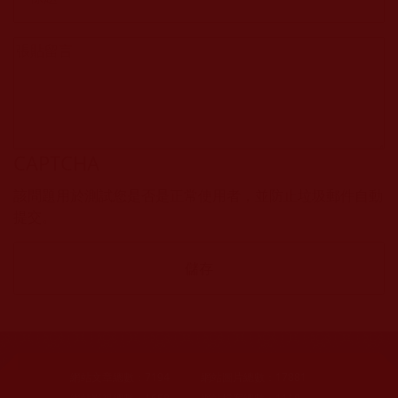
CAPTCHA
該問題用於測試您是否是正常使用者，並防止垃圾郵件自動
提交。
網站文章總數：
7194
網站圖片總數：
17881