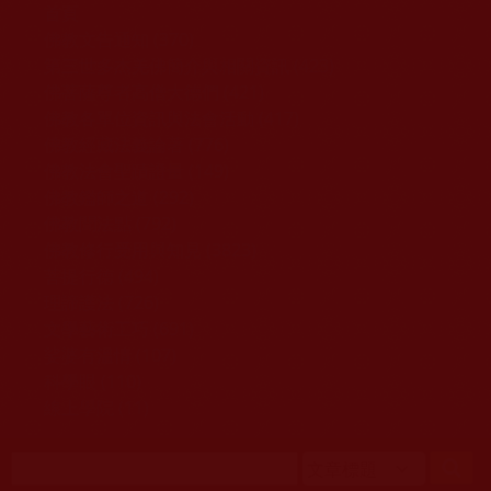
移至主內容
首頁
佛教文告通知 (370)
第三世多杰羌佛簡介與相關資訊 (423)
佛菩薩尊者高僧大德們 (421)
佛教各單位資訊與法會活動 (417)
佛教經藏法義論著 (776)
佛教法會聖蹟證量 (149)
佛教鑑師之道 (292)
佛教聞法點 (792)
佛教修行受用與知見 (3823)
菩提行德 (494)
理諦護法 (726)
文學藝術工巧 (691)
娑婆有溫情 (107)
科學眼 (110)
線上學院 (11)