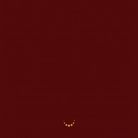
露了，但是上一次跟我說的
“
劉子彭連
170
磅都提不
離地
”
的人說，這一次，儘管很丟人現眼，他一定會
去！朋友說，劉子彭一直以來的邪惡、欺片、邪行
遭到了社會大眾人士的不滿，因此廣大善良的民眾
認識到他太邪惡了，對他進行了實事求是、窮根究
底地揭露。劉子彭原以為在網路上隨便說說、造點
謠、片點人，這樣就過去了，哪知社會大眾的正義
之聲之強烈，讓他的邪惡步步敗露，慘不堪聞，劉
子彭深知，如果這場面不盡快結束，將會一輩子不
停地跟著他，他必須做出一個決定性的選擇來作一
個了斷，而最好的選擇就是直接面對，表示他去
了。為了體現他這一點，妄想藉此終止對他的邪惡
片子行為的揭露，因此，他寧願選擇面對慘敗的事
實，也不願意眾人繼續不停地揭露他的欺片行為。
劉子彭今天果然去了他們的正心會，他自然想
拿到
2
萬元新台幣的獎金，因此用在聖蹟寺為
徒