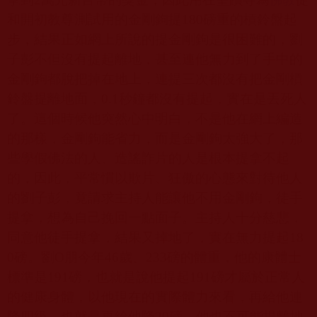
佛教
和開初教尊測試用的金剛鉤提
180
磅重的槓鈴盤起
步，結果正如網上所說的提金剛鉤是很困難的，劉
子彭不但沒有提起離地，甚至連他無力到了手中的
金剛鉤都脫把掉在地上，連提三次都沒有把金剛槓
鈴盤提離地面，
0.1
秒鐘都沒有提起，實在是丟死人
了。這個時候他突然心中明白，不是他在網上編造
的那樣，金剛鉤能省力，而是金剛鉤太強大了，那
些學假佛法的人、造謠詐片的人是根本提拿不起
的，因此，平常慣以欺片、狂傲的心態來對待他人
的劉子彭，竟請求主持人能讓他不用金剛鉤，徒手
提拿，想為自己挽回一點面子。主持人十分慈悲，
同意他徒手提拿，結果又掉地了，實在無力提起
18
0
磅。劉O朋今年
46
歲、
233
磅的體重，他的康體士
標準是
191
磅，也就是說他提起
191
磅才屬於正常人
的健康身體，以他現在的實際體力來看，再給他連
降四級，也就是再給他降
20
磅，他也不可能提離地