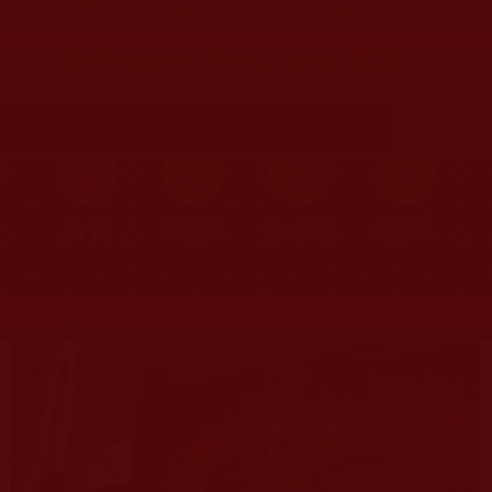
首頁
»
理諦護法
»
維護正法抗毀謗
»
關於拿杵上座
劉子彭的片子面目終於暴露了
首頁
圖片區
影視區
檔案區
發文時間：2020年12月08日 星期二
瀏覽次數：154