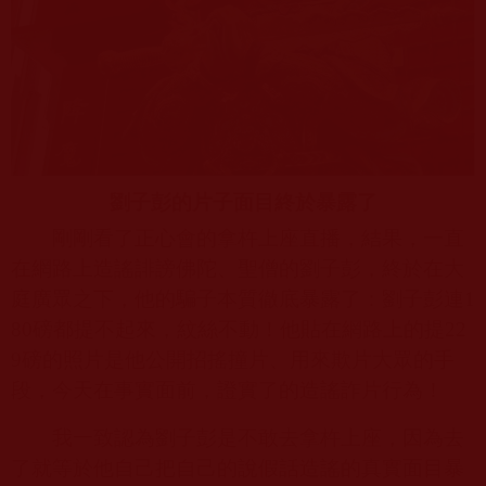
劉子彭的片子面目終於暴露了
剛剛看了正心會的拿杵上座直播，結果，一直
在網路上造謠誹謗佛陀、聖僧的劉子彭，終於在大
庭廣眾之下，他的騙子本質徹底暴露了：劉子彭連
1
80
磅都提不起來，紋絲不動！他貼在網路上的提
22
9
磅的照片是他公開招搖撞片、用來欺片大眾的手
段，今天在事實面前，證實了的造謠詐片行為！
我一致認為劉子彭是不敢去拿杵上座，因為去
了就等於他自己把自己的說假話造謠的真實面目暴