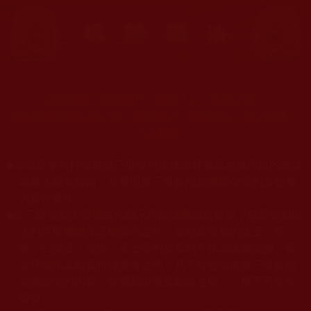
末法時期，邪妖橫行，蠱惑人心，亂我正法。
本站宣揚捍衛如來正法，摧邪顯正，施益眾生，起正知見，
不為魔惑。
◆
本站遵奉依行南無第三世多杰羌佛與釋迦牟尼佛所說的教法
為無上根本指南，並遵照第三世多杰羌佛辦公室的文告努
力實行運作。
◆
除三段金釦大聖德能作開示所說法義錯誤較少，四段金釦以
上的巨聖德能作正確開示之外，本站所發布的法王、尊
者、仁波且、法師、居士等的文章均不作為法義依據，最
多只能作為知見行持參考之用，凡不符合南無第三世多杰
羌佛說法的內容，皆屬邪說邊見錯誤之理，一概不可依從
學習。