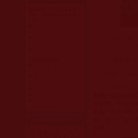
極聖解脫大手印簡稱為解脫大
手印，是所有佛法中最高無上
大法...
◆
《解脫大手印》—必須要看
懂的前導文
◆
第三世多杰羌佛辦公室第十
可就在這時
四號公告
不到之前美麗的
◆
極聖解脫大手印(修行部分)
“夕陽無限好
大受用大成就鐵例：
◆
因海老和尚圓寂後創下佛史
新聖聖蹟(系列特輯)
是啊，夕陽
◆
我終於受到最高佛法現量大
圓滿的灌頂
這讓我想起
◆
我獲得了現量大圓滿而成就
◆
得到聖義內密境行拙火灌頂
實施于深思我的
◆
噶舉派西巴寺法王 大西拉
年觀察，於中對
仁波且坐化圓寂
觀由一少小兒時
病，少小已無，
佛陀妙法無上寶
大懼……
”