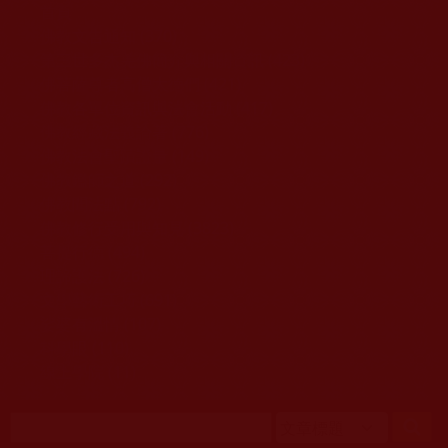
移至主內容
首頁
佛教文告通知 (370)
第三世多杰羌佛簡介與相關資訊 (423)
佛菩薩尊者高僧大德們 (421)
佛教各單位資訊與法會活動 (417)
佛教經藏法義論著 (776)
佛教法會聖蹟證量 (149)
佛教鑑師之道 (292)
佛教聞法點 (792)
佛教修行受用與知見 (3823)
菩提行德 (494)
理諦護法 (726)
文學藝術工巧 (691)
娑婆有溫情 (107)
科學眼 (110)
線上學院 (11)