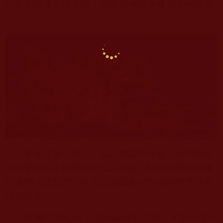
只要念阿彌陀佛名號，阿彌陀佛就會接您去極樂淨
土。
看著這群念佛人，我心裡非常難過。她們由於
沒有學到真正的佛法而誤入歧途，錯誤的理解阿彌
陀佛的大悲願力，並荒誕地認為往升極樂世界沒有
任何條件。
阿彌陀佛是說“凡是臨命終時念我之名號十聲一