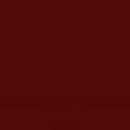
撰文：慈玲
編輯：藍馨、去一塵
轉載自：網易 福慧慈緣
https://3g.163.com/dy/article/HOVLUNHP05526BTH.
html?clickfrom=subscribe
本站註：佛弟子修學如來正法的知見與受用文章，
其內容可能有若干錯誤，故只能作為參考交流、薰
陶鼓勵之用，不為正見法理依據，一切法義以南無
第三世多杰羌佛說法為依歸。
更多文章