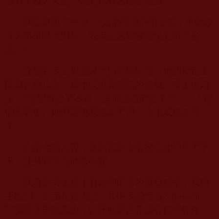
懺悔了改天又犯，因此只有念佛最穩當。
我隨口說了一句：“如果學佛不明法理，不從修
行入手來轉換因果，我保證念破喉嚨也去不了極
樂。”
沒想到我這句話好似捅了馬蜂窩，她們輪番上
陣群起而攻之，根本就沒我插話的份兒。有位大姐
說：“這個你說了不算，是阿彌陀佛說了算……＂她
們反駁道。她們還說我進錯了門，今生成就無望
了。
大家七嘴八舌，直到來到亡者家裡才消停了下
來，並分頭準備助念事宜。
我看到旁邊桌上有她們準備的幾頁稿子，我順
手翻開，上面長篇大論，其中我記憶最深的一句：
阿彌陀佛告誡眾生，往升極樂世界沒有任何條件，