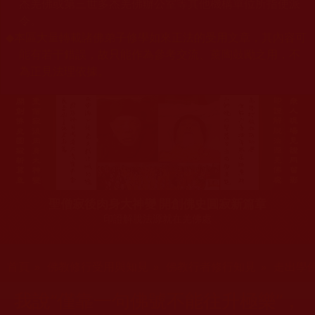
杰羌佛或第三世多杰羌佛辦公室等其他機構單位所指使派
令。
◆
本區大量轉載諸佛弟子修學如來正法的受用文章，其內容可
能有若干錯誤，故只能作為參考交流、薰陶鼓勵之用，不
為正見法理依據。
聖僧寂後肉身大神變 開創佛史圓寂新篇章
印證解脫法源就在羌佛處
您在這裡
首頁
»
佛教修行受用與知見
»
佛教行者修行知見
»
走出學
我說“僅靠一句佛號不能往升極樂”，