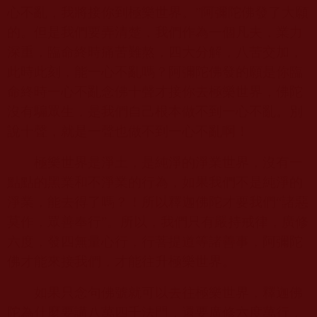
心不亂，我將接你到極樂世界。”阿彌陀佛發了大願
的。但是我們要弄清楚，我們作為一個凡夫，業力
深重，臨命終時痛苦難熬，四大分解，八苦交加，
此時此刻，能一心不亂嗎？阿彌陀佛發的願是你臨
命終時一心不亂念佛十聲才接你去極樂世界，佛陀
沒有騙眾生，是我們自己根本做不到一心不亂。別
說十聲，就是一聲也做不到一心不亂啊！
極樂世界是淨土，是純淨的淨業世界，沒有一
點點的黑業和不淨業的行為，如果我們不是純淨的
淨業，能去得了嗎？！所以釋迦佛陀才要我們“諸惡
莫作，眾善奉行”。所以，我們只有嚴持戒律，廣修
六度，發四無量心行，行菩提道等諸善事，阿彌陀
佛才能來接我們，才能往升極樂世界。
如果只念句佛號就可以去往極樂世界，釋迦佛
陀為什麼要講八萬四千法門，還要廣修六度萬行，