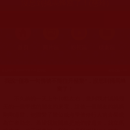
沒想到捅馬蜂窩了！(慈玲)
首頁
圖片區
影視區
檔案區
發文時間：2022年12月21日 星期三
瀏覽次數：188
我說“僅靠一句佛號不能往升極樂”，沒想到捅馬蜂
窩了！
不久前的一天上午
10
點左右，接到我才認識幾
天的一個學佛的朋友的來電，說他一個朋友的媽媽
剛剛過世，他聯繫了幾位威海學佛修行人前去榮成
為亡者助念。希望我能開車把她們接過去，我立馬