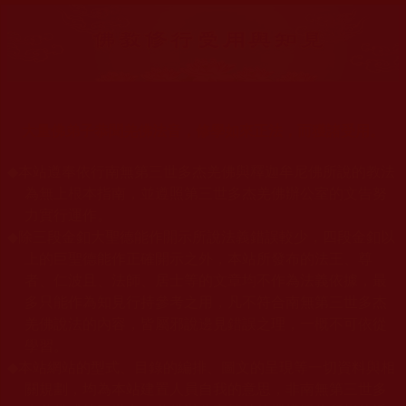
大量佛弟子恭聞羌佛法音，修學如來正法，而獲諸受用。
◆
本站遵奉依行南無第三世多杰羌佛與釋迦牟尼佛所說的教法
為無上根本指南，並遵照第三世多杰羌佛辦公室的文告努
力實行運作。
◆
除三段金釦大聖德能作開示所說法義錯誤較少，四段金釦以
上的巨聖德能作正確開示之外，本站所發布的法王、尊
者、仁波且、法師、居士等的文章均不作為法義依據，最
多只能作為知見行持參考之用，凡不符合南無第三世多杰
羌佛說法的內容，皆屬邪說邊見錯誤之理，一概不可依從
學習。
◆
本站網站的型式、目錄的編排、圖文的呈現等一切資料與相
關規劃，均為本站建置人員自我的意思，非南無第三世多