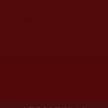
CAPTCHA
該問題用於測試您是否是正常使用者，並防止垃圾郵件自動
提交。
網站文章總數：
7196
網站圖片總數：
17884
網站影視總數：
1658
網站檔案總數：
1118
今日瀏覽人次：
1486
總瀏覽人次：
3098564
今日瀏覽文章數：
1142
總瀏覽文章數：
2358798
今日瀏覽影視數：
101
總瀏覽影視數：
91188