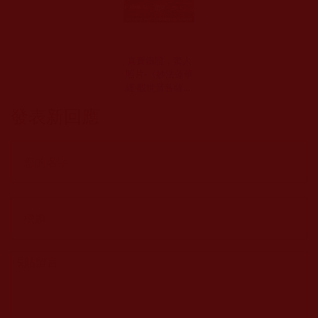
真實鐵證，驚人
照片-《妙法蓮華
經‧觀世音菩薩普
門品》中說的
發表新回應
〝入火而不能
燒〞