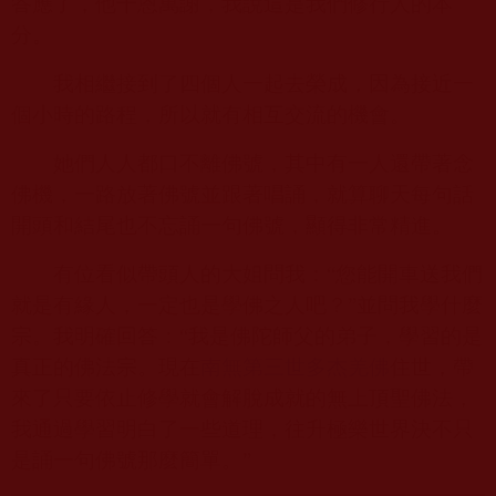
答應了，他千恩萬謝，我說這是我們修行人的本
分。
我相繼接到了四個人一起去榮成，因為接近一
個小時的路程，所以就有相互交流的機會。
她們人人都口不離佛號，其中有一人還帶著念
佛機，一路放著佛號並跟著唱誦，就算聊天每句話
開頭和結尾也不忘誦一句佛號，顯得非常精進。
有位看似帶頭人的大姐問我：“您能開車送我們
就是有緣人，一定也是學佛之人吧？”並問我學什麼
宗。我明確回答：“我是佛陀師父的弟子，學習的是
真正的佛法宗。現在
南無第三世多杰羌佛
住世，帶
來了只要依止修學就會解脫成就的無上頂聖佛法，
我通過學習明白了一些道理，往升極樂世界決不只
是誦一句佛號那麼簡單。”