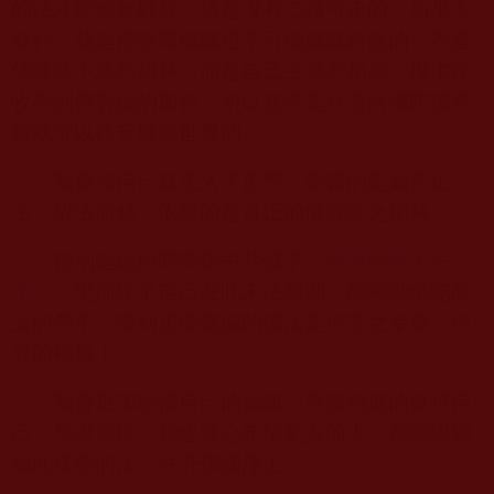
的法才能成就解脫，這是沒有二路可走的。如果不
修行，就是把喉嚨喊破也不可能成就解脫的，不是
佛菩薩不慈悲加持，而是自己三業不相應，根本接
收不到佛菩薩的加持。所以並不是只念阿彌陀佛名
號就可以往升極樂世界的。
我慶倖自己真正入了正門，學習的是如來正
法，依法而修，依靠的是真正的佛菩薩之加持。
特別是近段時間集中共修了《
極聖解脫大手
印
》，更加深了自己在此末法時期，能夠做佛陀師
父的弟子，學到正確無偏的佛法是何等之幸慶，何
等的福報！
我會更加珍惜自己的福報，勇猛精進的修持自
己，早證菩提。我也真心希望更多的人，都能學到
如此殊勝的法，往升佛國淨土。