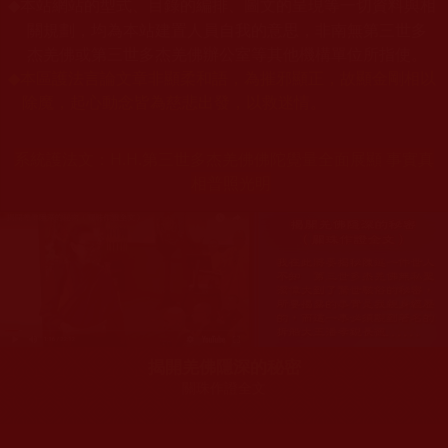
本站網站的型式、目錄的編排、圖文的呈現等一切資料與相
◆
關規劃，均為本站建置人員自我的意思，非南無第三世多
杰羌佛或第三世多杰羌佛辦公室等其他機構單位所指使。
◆
本區護法言論文章非顯柔和語，為摧邪顯正，故顯金剛相以
除魔，起心動念皆為慈悲出發，以救迷情。
系統護法文：
H.H.第三世多杰羌佛佛陀覺量全面展顯 事實真
相普照光明
揭開羌佛隱深的秘密
關珠作證全文
您在這裡