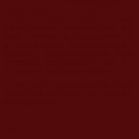
另外，旺扎上尊主持的
百場聖會
圓滿結束後，
上尊閉幕出關的第一句話說：「把去年
12
月
30
日我
在聖考結束會上的講話錄音帶發放給大家。」
此講
話錄音先以漢語開始，然後後面以藏文講話，有漢
語翻譯。上尊對這每一盤行人請回去的開示帶，都
修了息滅業障八風的法，所以對恭聞者是具有很大
增益的加持力。這盤法帶我恭聞過很多遍，即使我
不能懂得藏語，仍然深深感受加持！！英語、藏
語、漢語對旺扎上尊而言完全不是障礙啊！！
再問一次自己，試問你執著的是什麽？你追求
的是什麽？年齡？語言？長相？國籍？派別？這些
與佛法與証量有關嗎？！
江如云
轉載自：
https://www.facebook.com/groups/16198629
34991034/posts/3366322543678389/