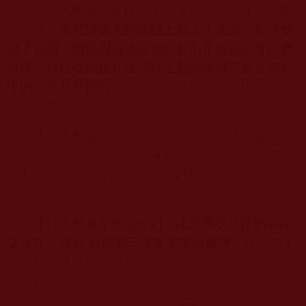
加冠，若不夠菩薩資格，不予加冠」，經旺扎上尊
修法後，
果然慧能大師的頭上戴上了法冠，石砂變
成了髮冠，但是因為慧能祖師並不是佛陀或等妙覺
菩薩，所以依法規其恆河砂化顯的髮冠不是立向空
中的，而是平面的
，但是非常自然天成結構，絕非
人力可為。
“
旺扎上尊為衆生所作的，是無上殊勝的圓滿功
德，依法印證了南無第三世多杰羌佛是真正的佛陀
應世！！這是百千萬年難遭遇的殊勝法會，在公衆
見證之下，圓滿完成！
旺扎上尊為衆生所作的，正是展現真正的佛法
之所在，就在 南無第三世多杰羌佛處啊！
佛陀為末
法時期娑婆世界帶來的，正是真正的佛法，正是旺
扎上尊所依止學習的啊！