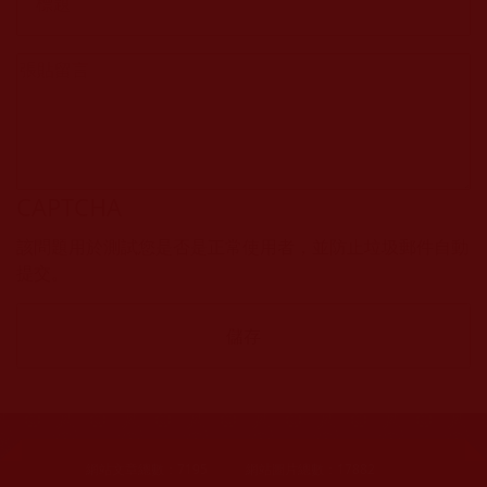
CAPTCHA
該問題用於測試您是否是正常使用者，並防止垃圾郵件自動
提交。
網站文章總數：
7195
網站圖片總數：
17882