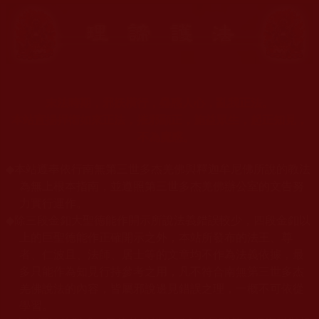
末法時期，邪妖橫行，蠱惑人心，亂我正法。
本站宣揚捍衛如來正法，摧邪顯正，施益眾生，起正知見，
不為魔惑。
◆
本站遵奉依行南無第三世多杰羌佛與釋迦牟尼佛所說的教法
為無上根本指南，並遵照第三世多杰羌佛辦公室的文告努
力實行運作。
◆
除三段金釦大聖德能作開示所說法義錯誤較少，四段金釦以
上的巨聖德能作正確開示之外，本站所發布的法王、尊
者、仁波且、法師、居士等的文章均不作為法義依據，最
多只能作為知見行持參考之用，凡不符合南無第三世多杰
羌佛說法的內容，皆屬邪說邊見錯誤之理，一概不可依從
學習。