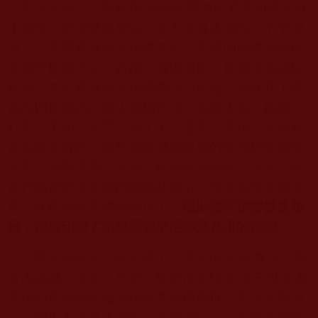
法章上寫道：「敬祈擇決印證 釋迦牟尼佛如果是真
正佛陀，依法髮曼加冠，若不是真正佛陀，不予加
冠」。先將釋迦牟尼佛像放在一普通的四條腳的棕
黑色平板桌子上，再捻一撮恆河砂，其色澤為淡駝
絨色，放在釋迦牟尼佛佛像頭頂髪處。經旺扎上尊
在約四米遠的法臺上開始作法，敲響木魚、搖鈴、
打杵、手印、頌咒，燒了十二道黃文書後，大家就
在眼面前看到，果然放在佛頂髪處的恆河砂開始散
開來，神變莫測，而每一粒砂此時都有了生命，各
自行動神變成立體的髮絲狀髮冠，非常自然美妙地
直立在釋迦牟尼佛的頭頂上，
現出佛陀頂髻髪曼加
冠，當場印證了南無釋迦牟尼佛是真正的佛陀
。
緊接著在同一張桌臺上，擇決的是 南無第三世
多杰羌佛，法章上寫著「敬祈擇決印證 第三世多杰
羌佛如果是始祖報身佛多杰羌佛應世，依法髮曼加
冠，如果不是真正佛陀，不予加冠」，果然在旺扎