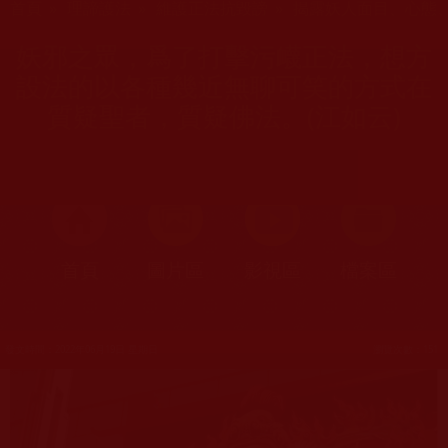
首頁
»
理諦護法
»
維護正法抗毀謗
»
揭露妖人面目、心態
妖邪之眾，爲了打擊污衊正法，想方
設法的以各種幾近無聊可笑的方式在
質疑聖者，質疑佛法。(江如云)
首頁
圖片區
影視區
檔案區
發文時間：2022年06月19日 星期日
瀏覽次數：151