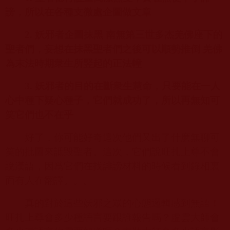
謗，所以在各種支微處企圖做文章
2.
妖邪者企圖抹黑 南無第三世多杰羌佛座下的
聖者們，妄想在抹黑聖者們之後可以順勢推倒 羌佛
為末法時期衆生所竪起的正法幢
3.
妖邪者的目的在斷衆生慧命，只要能在一人
心中種下疑心種子，它們就成功了，所以再無知可
笑它們也不在乎
好了，你可能好奇這次他們又出了什麽無聊可
笑的批圖來詆毀聖者。這次，它們說旺扎上尊不會
說漢語，因爲它們在找誹謗材料的時候看到錄相裏
面有人在翻譯。。。
真的對於這些妖邪之眾的心態邏輯感到無語！
旺扎上尊會多少種語言要跟誰報告嗎？虛雲大師會