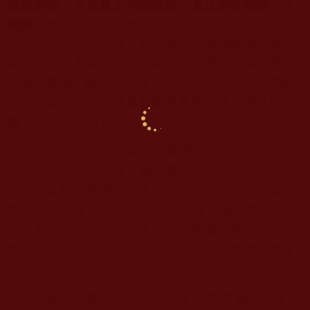
輪迴的法，才是真正的佛法或「真正的金剛乘」之
精髓。
然而很可惜，佛教界執著於戲論的行人很
多，這些戲論藉助歲月的積累，藉助傳統的力量，
藉助眾生的愚癡，逐漸沉澱為一種看似無懈可擊的
知識的圍牆，困住了很多凡夫行人的心，使他們錯
失了一個又一個求得具有解脫實效的偉大佛法的良
機，但還不能自知。
旺扎上尊曾主持
金剛法曼擇決法
，
此法是用來
擇定一切聖者的真假、屬於勝義性的無上大法之
一。該金剛法曼擇決和先知預言是「他」、「自」
擇決法之頂首， 此法至少必須大摩訶薩方能掌持，
故決無巨聖之外的任何大法王、尊者們持有，包括
能作內密灌頂的教尊級大法王、大尊者也無資格掌
持。
法會當中首先擇決印證的是 南無釋迦牟尼佛，