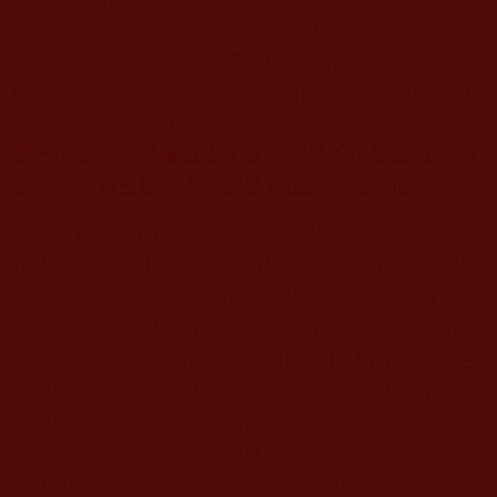
上尊如前無二修法，最後燒完了十二道文書後，原
本平捻在第三世多杰羌佛頭頂髪上的淡駝絨色恆河
砂，突然神變長高，每粒細砂相互連接成線條絲狀
的頭髮絲在空中立起不倒，很快自動打成了髪曼，
第三世多杰羌佛像戴上了立體的佛陀頂髻髮冠，印
證了南無第三世多杰羌佛是真正的佛陀應世
。
最後擇決的是印證禪宗六祖慧能大師是否為佛
陀化身，法章上寫到「敬祈擇決印證 六祖慧能如果
是佛陀化身 依法髮曼加冠，如果不是佛陀化身，不
予加冠」
,
結果旺扎上尊如前修法後，最後燒了十二
道文書，大家看到捻在慧能祖師頭頂上的淡駝絨色
恆河砂紋絲不動，沒有任何變化，終結印證出了慧
能祖師不是佛陀化身。然後只得降級，再接著擇決
慧能祖師是不是大菩薩轉世，法章上寫道：「敬祈
擇決印證 六祖慧能如果是大菩薩轉世者，依法髮曼