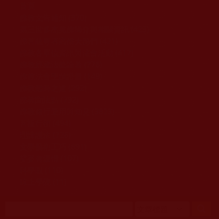
移至主內容
首頁
佛教文告通知 (370)
第三世多杰羌佛簡介與相關資訊 (423)
佛菩薩尊者高僧大德們 (421)
佛教各單位資訊與法會活動 (417)
佛教經藏法義論著 (776)
佛教法會聖蹟證量 (149)
佛教鑑師之道 (292)
佛教聞法點 (792)
佛教修行受用與知見 (3823)
菩提行德 (494)
理諦護法 (726)
文學藝術工巧 (691)
娑婆有溫情 (107)
科學眼 (110)
線上學院 (11)