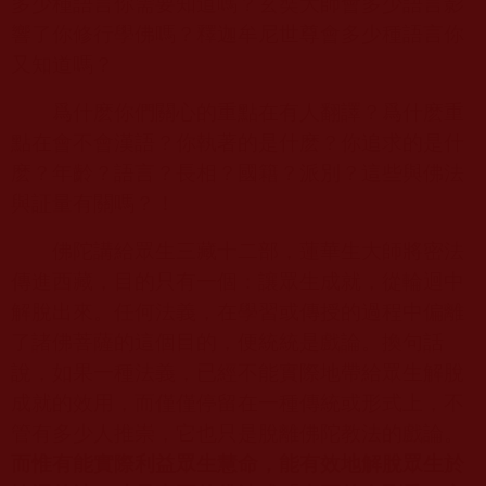
多少種語言你需要知道嗎？玄奘大師會多少語言影
響了你修行學佛嗎？釋迦牟尼世尊會多少種語言你
又知道嗎？
爲什麽你們關心的重點在有人翻譯？爲什麽重
點在會不會漢語？你執著的是什麽？你追求的是什
麽？年齡？語言？長相？國籍？派別？這些與佛法
與証量有關嗎？！
佛陀講給眾生三藏十二部，蓮華生大師將密法
傳進西藏，目的只有一個：讓眾生成就，從輪迴中
解脫出來。任何法義，在學習或傳授的過程中偏離
了諸佛菩薩的這個目的，便統統是戲論。換句話
說，如果一種法義，已經不能實際地帶給眾生解脫
成就的效用，而僅僅停留在一種傳統或形式上，不
管有多少人推崇，它也只是脫離佛陀教法的戲論。
而惟有能實際利益眾生慧命，能有效地解脫眾生於