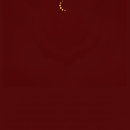
拉珍聖德
有一篇文章《
柔軟心——看得見
苦
》，其中有段話讓我至今記憶猶新，講的是一位
妻子對她學佛修行的丈夫的感歎：“我家那口子，真
是無可救藥，讓他去買蘋果，蘋果倒是買回來了，
可十個蘋果九個都是壞的，我氣不打一處來，問他