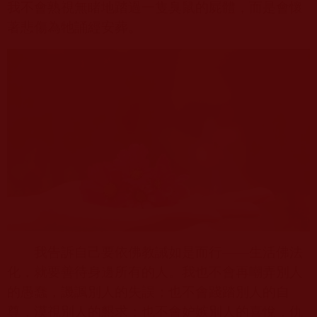
我不會熟視無睹地踏過一隻臭鼠的屍體，而是會懷
著悲傷為牠誦經安葬。
我告訴自己要依佛教誡如是而行——生活佛法
化，就要善待身邊所有的人。我也不會再嘲弄別人
的愚蠢，譏諷別人的失誤；也不會踐踏別人的自
尊，漠視別人的懇求；也不會妒嫉別人的喜悅，仇