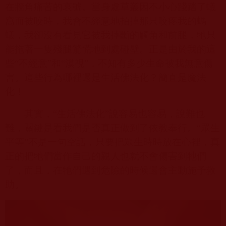
在牆角痛苦的哀號。當身處草叢因不小心踐踏了蟻
窩而被咬時，我會不經意地拍掉那只咬疼我的螞
蟻，我卻沒有看見它被我摔斷的觸角和前腿，牠只
能拖著一隻殘腿驚慌地到處碰壁。正是由於我的這
些“不經意”和“漠視”，不知有多少生命被我無意傷
害。這些行為哪裡還是生活佛法化？簡直是魔法
化！
其實，“生活佛法化”說容易也容易，說難也
難，關鍵是看我們是否真正做到了依教奉行。“眾生
平等”不是一句空話，只要把眾生時時放在心裡，真
正的把牠們當作自己的親人也就不會傷害到牠們
了，而且，在牠們遇到危險的時候還會主動施予救
助。