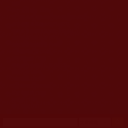
移至主內容
首頁
佛教文告通知 (370)
第三世多杰羌佛簡介與相關資訊 (423)
佛菩薩尊者高僧大德們 (421)
佛教各單位資訊與法會活動 (417)
佛教經藏法義論著 (776)
佛教法會聖蹟證量 (149)
佛教鑑師之道 (292)
佛教聞法點 (792)
佛教修行受用與知見 (3823)
菩提行德 (494)
理諦護法 (726)
文學藝術工巧 (691)
娑婆有溫情 (107)
科學眼 (110)
線上學院 (11)