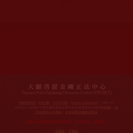
網站文章總數：
7195
網站圖片總數：
17881
網站影視總數：
1657
網站檔案總數：
1118
今日瀏覽人次：
1228
總瀏覽人次：
3096026
今日瀏覽文章數：
971
總瀏覽文章數：
2356827
今日瀏覽影視數：
48
總瀏覽影視數：
91029
FB粉絲專頁
|
FB社團
|
YOUTUBE
|
[email protected]
| +886-37-
326323 | 36050 中華民國苗栗縣苗栗市維新里僑育街26巷8號(
地圖
) |
護
持協助本站功德錄
|
全球各聞法機構資料表
如果本站的資訊侵犯到您的權益，請來信告知，謝謝您！
電腦版
|
手機版