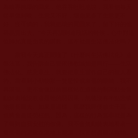
為啥專挑壞的回來，他吞吞吐吐地說，我看他每天
從早做到晚，生意又不好，壞蘋果多了生意更不
好，怪可憐的，我就把壞的買回來了，留下好的他
容易賣出去。”今天再讀到這段話的時候，心中對這
位師兄真是由衷的讚歎，這不就是生活佛法化嗎？
當我今天真正聞懂了《什麼叫生活佛法化》這
盤法音，我告訴自己要依佛教誡如是而行——生活
佛法化。慈悲眾生，就要把眾生當作自己的親人看
待。當看到小動物那一雙驚惶或哀傷的眼睛，我不
再漠視，更不會像以前那樣站在道德的制高點去無
動於衷地說教這是牠的惡因果，然後沒有半點悲憐
地揚長而去。如果是這樣，那麼我即便放生千萬，
也將會是徒勞枉然。因為，這樣的行為無非就是為
了得到自我安慰的假像。我不會無動於衷地看著一
隻受傷的泥鰍在泥地上翻滾，我要想盡辦法救牠。