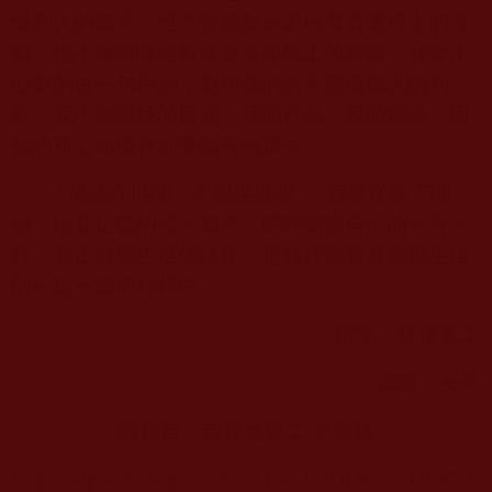
恨別人的傷害；也不會無動於衷地看著電視上的災
難，也不會嘻嘻哈哈褒貶著報紙上的聚散；我會小
心斟酌每一句用詞，避免我的語言變成傷人的利
劍；我不會讓我的目光，我的行為，我的言語，因
我的粗心而傷害到哪個有情眾生。
“佛法在世間，不離世間覺”，我要從當下開
始，樹立正確的佛法知見，時時審查自己的一言一
行，真正做到生活佛法化，把修行落實在實際生活
的一點一滴的行持中。
撰文：扶搖直上
編輯：安然
轉載自：吉祥地樂土 公眾號
https://mp.weixin.qq.com/s/YFm_H2DDn7SVOkP7fL