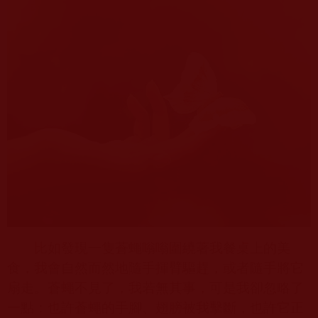
比如發現一隻蒼蠅嗡嗡圍繞著我餐桌上的美
食，我會自然而然地隨手揮臂驅趕，或者隨手將它
扇走。蒼蠅不見了，我若無其事，可是我卻忽略了
一點：也許蒼蠅的手腳、翅膀被我擊斷，也許它正