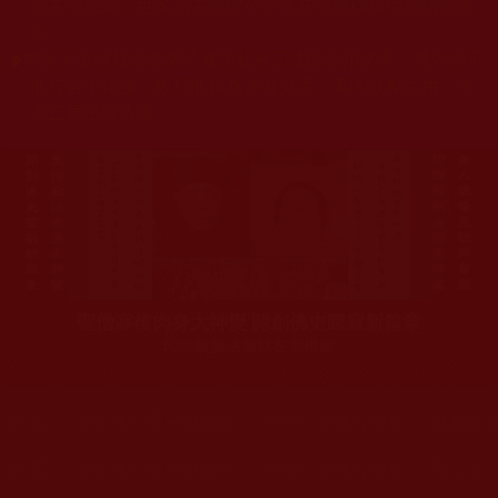
杰羌佛或第三世多杰羌佛辦公室等其他機構單位所指使派
令。
◆
本區大量轉載諸佛弟子修學如來正法的受用文章，其內容可
能有若干錯誤，故只能作為參考交流、薰陶鼓勵之用，不
為正見法理依據。
聖僧寂後肉身大神變 開創佛史圓寂新篇章
印證解脫法源就在羌佛處
您在這裡
首頁
»
佛教修行受用與知見
»
佛教行者修行知見
»
戒殺護
您在這裡
首頁
»
佛教修行受用與知見
»
佛教行者修行知見
»
觀心念