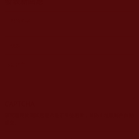
發表新回應
CAPTCHA
該問題用於測試您是否是正常使用者，並防止垃圾郵件自動
提交。