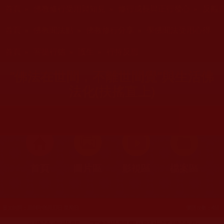
您在這裡
首頁
»
佛教修行受用與知見
»
修行成長與正行發心
»
反觀
您在這裡
首頁
»
佛教聞法點
»
佛教修行分享
»
學佛聞法受用心得
您在這裡
首頁
»
菩提行德
»
護生
»
行持反思
“佛法在世間，不離世間覺”與生活佛
法化(扶搖直上)
首頁
圖片區
影視區
檔案區
發文時間：2024年06月23日 星期日
瀏覽次數：461