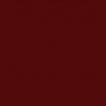
“佛法在世間，不離世間覺”與生活佛法化
“掃地恐傷螻蟻命，愛惜飛蛾紗罩燈”，掃地和
點燈都是我們生活中最平凡的小事，但就是這簡單
的“恐傷”和“愛惜”兩個動作卻盡顯玄奘法師的慈悲
心。反思自己，作為佛弟子的我又做到了幾分？
南無第三世多杰羌佛
在《什麼是生活佛法化》
這盤
法音
裡面，告誡我們要把
修行
落實到日常的生
活之中。對照反思，感覺自己非常慚愧，就拿慈悲
眾生來講吧，作為一個學佛修行人，我深知殺生的
果報是一命還一命，但是一直以來我只是注意了不
去主動殺生，卻忽略了無意中造下的那些殺生的黑
業。平時掃地的時候，我何嘗注意過是否有螻蟻被
我不經意地掃走；平時爐灶點火的時候，何嘗注意
過是否傷到了爐火旁的小蟲；平時沖水的時候，又
何嘗觀察過是否有蛾蠓被水流沖走。