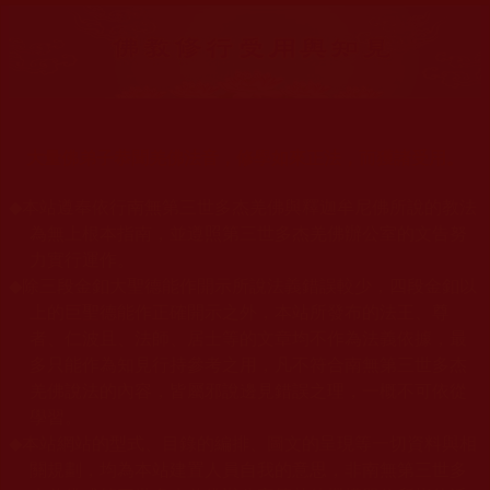
大量佛弟子恭聞羌佛法音，修學如來正法，而獲諸受用。
◆
本站遵奉依行南無第三世多杰羌佛與釋迦牟尼佛所說的教法
為無上根本指南，並遵照第三世多杰羌佛辦公室的文告努
力實行運作。
◆
除三段金釦大聖德能作開示所說法義錯誤較少，四段金釦以
上的巨聖德能作正確開示之外，本站所發布的法王、尊
者、仁波且、法師、居士等的文章均不作為法義依據，最
多只能作為知見行持參考之用，凡不符合南無第三世多杰
羌佛說法的內容，皆屬邪說邊見錯誤之理，一概不可依從
學習。
◆
本站網站的型式、目錄的編排、圖文的呈現等一切資料與相
關規劃，均為本站建置人員自我的意思，非南無第三世多