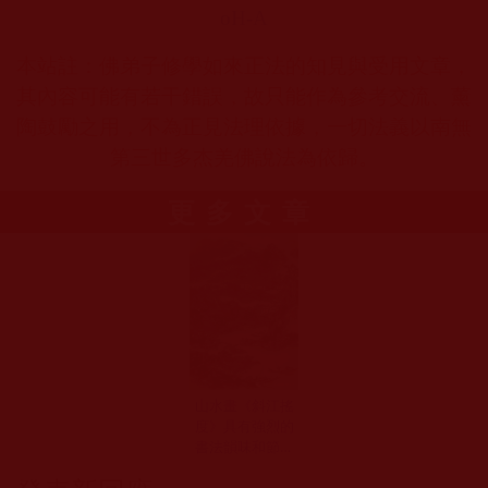
oH-A
本站註：佛弟子修學如來正法的知見與受用文章，
其內容可能有若干錯誤，故只能作為參考交流、薰
陶鼓勵之用，不為正見法理依據，一切法義以南無
第三世多杰羌佛說法為依歸。
更多文章
山水畫《斜江搖
度》具有強烈的
書法韻味和節奏
(逸凡)