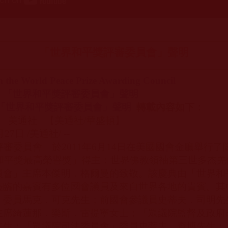
「世界和平獎評審委員會」聲明
 the World Peace Prize Awarding Council
：
「世界和平獎評審委員會」聲明
「世界和平獎評審委員會」聲明
轉載內容如下：
06
美通社
【美通社
/
華盛頓】
月27
日
/
美通社
/ --
審委員會」於
2011
年
6
月
14
日
在美國國會金廳舉行了
和平獎最高榮譽獎」得主：世界佛教領袖第三世多杰羌
員會」主席本傑明．格爾曼的致敬。該慶典由「世界和
蒞臨的嘉賓有多位國會議員及來自世界各地的貴賓。其
」委員馬克．可克先生；前國會參議員史蒂夫．司明先
主席綺蓮那．樂斯．雷提寧女士；「眾議院監督及政府
先生；「眾議院司法委員會」委員史蒂夫．查博先生；