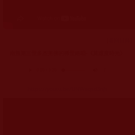
[
返回目錄
]
南無第三世多杰羌佛的稀世絕唱-《莫虛度時光》
https://youtu.be/UNWaqsd3nJs