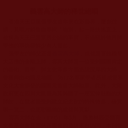
義雲高大師的稀世絕唱
香港天王巨星張學友近年來在影藝界，屢創佳
績，其唱片銷售自專輯「吻別」起一路扶搖直上，
被稱為天王已是眾所公認的事實，不過關於他拜師
學佛的事情卻鮮少有人提起。
張學友的師父正是
義雲高大師
，也就是喜饒根登
大活佛的金剛上師，雲高大師是一位受到國際肯定
的藝術、哲學、與文化等多方面造詣深厚的大師，
曾獲得由
48
國及地區、
5612
名專家學者所組成世界
文化大會頒發的國際元首級大師勳章。此外，大陸
政府更在四川大邑縣為其興建了一座宏偉壯觀的大
師館，在世者能受到建立紀念館的特殊待遇，確實
獨一無二，也更彰顯他的成就與貢獻。
雲高大師在去（
1995
）年
5
月，應奧林匹亞體育
文教基金會及雲慈正覺會的邀請來台訪問，本刊曾