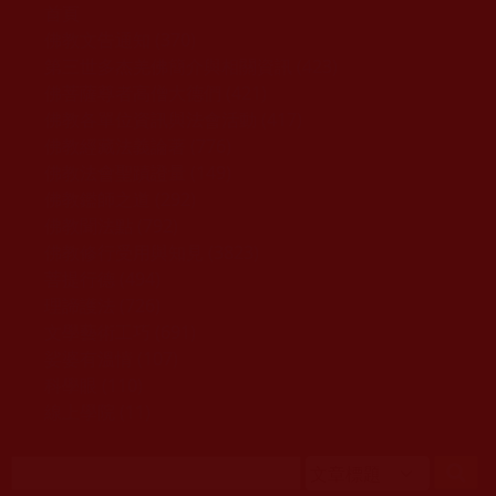
移至主內容
首頁
佛教文告通知 (370)
第三世多杰羌佛簡介與相關資訊 (423)
佛菩薩尊者高僧大德們 (421)
佛教各單位資訊與法會活動 (417)
佛教經藏法義論著 (776)
佛教法會聖蹟證量 (149)
佛教鑑師之道 (292)
佛教聞法點 (792)
佛教修行受用與知見 (3823)
菩提行德 (494)
理諦護法 (726)
文學藝術工巧 (691)
娑婆有溫情 (107)
科學眼 (110)
線上學院 (11)