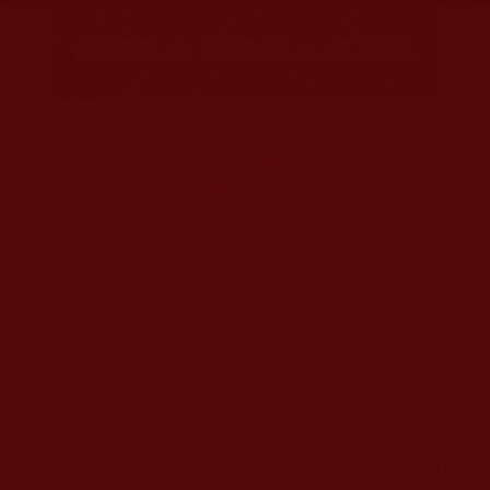
信手拈霧石中存，韻雕石柱應聲縮，凡夫巧匠無能複，藍台
巍巍佇娑婆。
◆
本站遵奉依行南無第三世多杰羌佛與釋迦牟尼佛所說的教法
為無上根本指南，並遵照第三世多杰羌佛辦公室的文告努
力實行運作。
◆
除三段金釦大聖德能作開示所說法義錯誤較少，四段金釦以
上的巨聖德能作正確開示之外，本站所發布的法王、尊
者、仁波且、法師、居士等的文章均不作為法義依據，最
多只能作為知見行持參考之用，凡不符合南無第三世多杰
羌佛說法的內容，皆屬邪說邊見錯誤之理，一概不可依從
學習。
◆
本站網站的型式、目錄的編排、圖文的呈現等一切資料與相