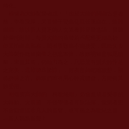
轉化。
根據為大師配樂者說：「由於大師的詞曲古意盎
然，學養深厚，又音聲千變萬化且任運自在，隨興
而唱，故以吾人貧乏的人文素養與音樂造詣，實難
於襯托附麗，每覺大師的音聲若不配樂更加高妙，
但又怕曲高和寡，聞者畏難而不能接受，因而失去
大師製作此音樂帶之慈悲本懷，故雖明知是狐尾續
貂，未盡其意，仍勉力為之，只恐是有損大師作品
之完美，還望聽眾鑒諒」，言者是如此地誠懇，顯
係肺腑之言。聽眾們唯有用心聆賞體會，方能得其
妙受用。
相信雲高大師的「稀世絕唱」必會造成音樂界的
大轟動、大震撼，不僅學佛者可飲法露，愛樂者更
不會錯過這非凡人的音聲，或可稱之為世紀之音
―
―
新人類新音聲！