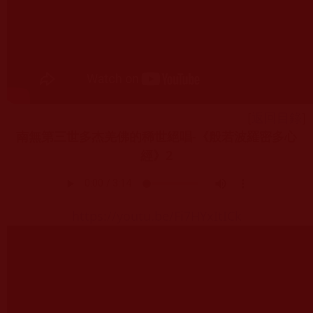
[
返回目錄
]
南無第三世多杰羌佛的稀世絕唱-《般若波羅密多心
經》2
https://youtu.be/Fi7HYxItICk