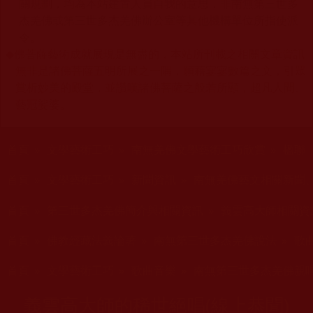
關規劃，均為本站建置人員自我的意思，非南無第三世多
杰羌佛或第三世多杰羌佛辦公室等其他機構單位所指使派
令。
◆
佛菩薩藝術成就展現是無盡的，本站所刊載之相關文章資訊
無非是諸佛菩薩五明所展之一隅，願藉寥寥數篇之文，引眾
賞析妙美的殿堂，並讚嘆諸佛菩薩之般若所顯，超凡人間、
藝冠娑婆。
您在這裡
首頁
»
文學藝術工巧
»
南無羌佛文學藝術工巧欣賞
»
楹聯 
您在這裡
首頁
»
文學藝術工巧
»
新聞資訊
»
南無羌佛藝文相關新聞
您在這裡
首頁
»
第三世多杰羌佛簡介與相關資訊
»
義雲高大師相關資
您在這裡
首頁
»
佛教經藏法義論著
»
南無第三世多杰羌佛說法
»
歌
您在這裡
首頁
»
文學藝術工巧
»
歌曲音樂
»
南無第三世多杰羌佛親
義雲高大師的稀世絕唱(線上恭聞)