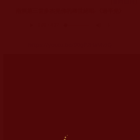
[
返回目錄
]
南無第三世多杰羌佛的稀世絕唱-《過平羌》
https://youtu.be/90gP2HaMvzQ