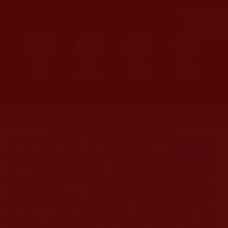
首頁
圖片區
影視區
檔案區
發文時間：2023年02月21日 星期二
瀏覽次數：3449
關於“第三世多杰羌佛”佛號的說明
二零零八年四月三日，由全球佛教出版社和世界法音出版社
出版的
《多杰羌佛第三世》
寶書記實一書
在
美國國會圖書館
舉行了莊嚴隆重的首發儀式，美國國會圖書館並正式收藏此
書，自此人們才知道原來一直廣受大家尊敬的義雲高大師、
仰諤益西諾布大法王，被世界佛教各大教派的領袖就是宇宙
始祖報身佛多杰羌佛的第三世降世，佛號為第三世多杰羌
佛，從此，人們就以“南無第三世多杰羌佛”來稱呼了。這就