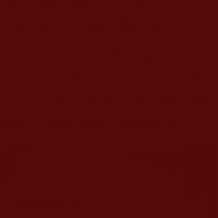
猶如釋迦牟尼佛未成佛前，其名號為悉達多太子，但自釋迦
牟尼佛成佛以後，就改稱“南無釋迦牟尼佛”了，所以，我們
現在稱“南無第三世多杰羌佛”。尤其是，二零一二年十二月
十二日，美國國會參議院
第614號決議
正式以His Holiness來冠
名第三世多杰羌佛（即H.H.第三世多杰羌佛），這說明了美
國國會對南無第三世多杰羌佛的尊敬。而且，第三世多杰羌
佛也是政府法定的名字，以前的“
義雲高
”和大師的尊稱已經
不存在了。但是，這個文章的部分資訊是在
南無第三世多杰
羌佛
佛號未公布之前刊登的，那時人們還不了解佛陀的真正
身份，所以，為了尊重歷史的真實，我們在部分文章資訊中
仍然保留未法定第三世多杰羌佛稱號前所用的名字。