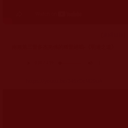
[
返回目錄
]
南無第三世多杰羌佛的稀世絕唱-《明達之道》
https://youtu.be/345xDcM29uA