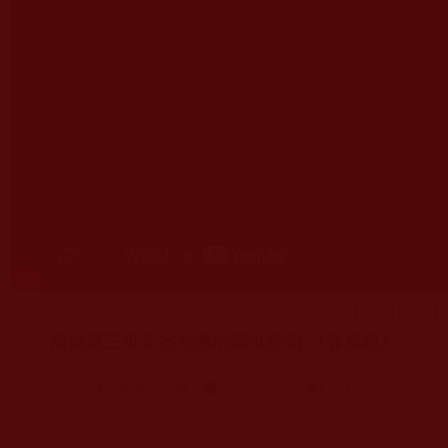
[
返回目錄
]
南無第三世多杰羌佛的稀世絕唱-《春風絕》