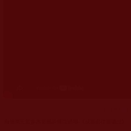
[
返回目錄
]
南無第三世多杰羌佛的稀世絕唱-《成器必從磨礪出》