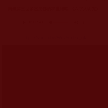
南無第三世多杰羌佛的稀世絕唱-《六字大明咒》
https://youtu.be/WnUVnTke_gk