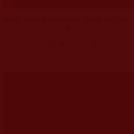
南無第三世多杰羌佛的稀世絕唱-《夜半樂 浦江之夜》
(2版)
https://youtu.be/7hW-Yq0eMCE