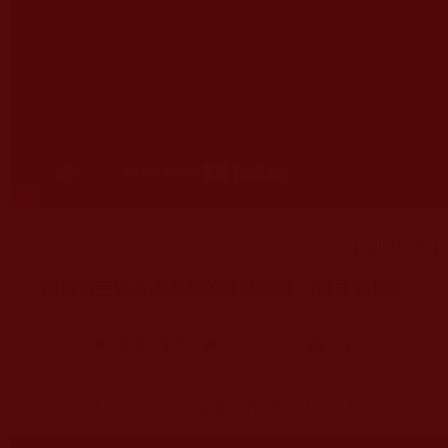
[
返回目錄
]
南無第三世多杰羌佛的稀世絕唱-《微才當居》
https://youtu.be/Vj_2f1GFwuU