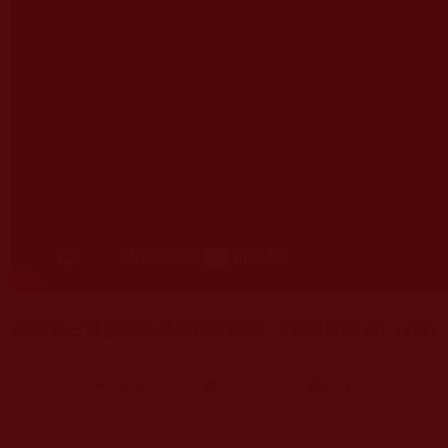
南無第三世多杰羌佛的稀世絕唱-《莫虛度時光》(2版)
https://youtu.be/bpkKM3moGBw