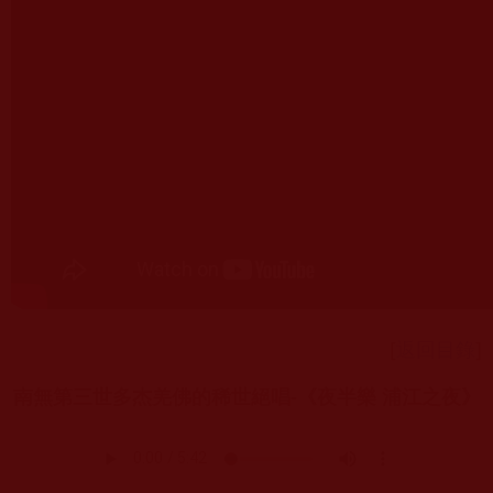
[
返回目錄
]
南無第三世多杰羌佛的稀世絕唱-《夜半樂 浦江之夜》