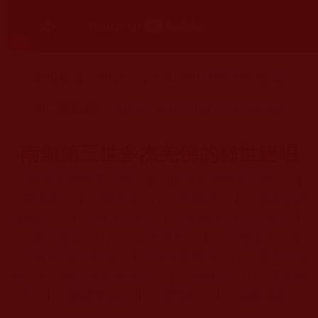
影視來源：
https://youtu.be/xM9CFNnSJ4Q
第二版影視
：
https://youtu.be/tIoSFIaEIpQ
南無第三世多杰羌佛的稀世絕唱
《般若波羅密多心經》
|
《般若波羅密多心經》2
|
《春風絕》
|
《過平羌》
|
《中國龍》
|
《成器必從
磨礪出》
|
《明達之道》
|
《夜半樂 浦江之夜》
|
《微才當居》
|
《六字大明咒》
|
《社會能力》
|
《念奴嬌‧頓入乾坤》
|​
《莫虛度時光》
|
《明證可譽
雕》
|
《你知無言有幾分》
|
《過夔門》
|
《美在德
才》
|
《驕謙弊益》
|
《夜情嬌》
|
《遠離滿悲》