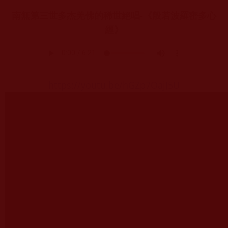
南無第三世多杰羌佛的稀世絕唱-《般若波羅密多心
經》
https://youtu.be/hGZp7OajJ5U