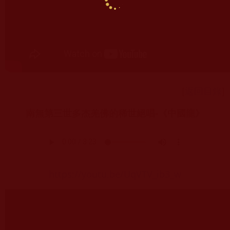
[
返回目錄
]
南無第三世多杰羌佛的稀世絕唱-《中國龍》
https://youtu.be/UqVTV_ib3_w