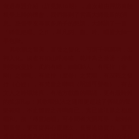
做過專題介紹（詳見第
16
期），這次藉由拜訪喜饒
根登上師的機會，我們得到了雲高大師最新的消
息。應張學友等眾多弟子的懇請，大師譜了一首
「稀世絕唱」之作，舉凡詞、曲、吟、唱皆大師一
手包辦。
其歌韻之豐美，音聲之變化，可謂千鳴萬囀，出
神入化。揚者有如山呼海嘯，乾坤為之激盪；抑者
則委婉曼妙，柔約有緻，細膩動人。有嘎拉（金
剛）之獅吼，有達拉（度母）之梵唱，有深觀之發
抒（心經），有梵音之囀唄（明證可譽雕），有古
文人之吟哦詠言，有地方戲曲的唱誦，更有最時興
的搖滾
Rap
；其歌唱技法之運用更超越了傳統的聲
樂範疇，不止體腔之共鳴而已，實已達法界之相應
唱和。故「稀世絕唱」可令聞者大開耳界，聽到各
類音聲，更可提昇心靈層次，長養道德實力，更可
透過大師修為的音聲加持力，連到身心直接的淨化