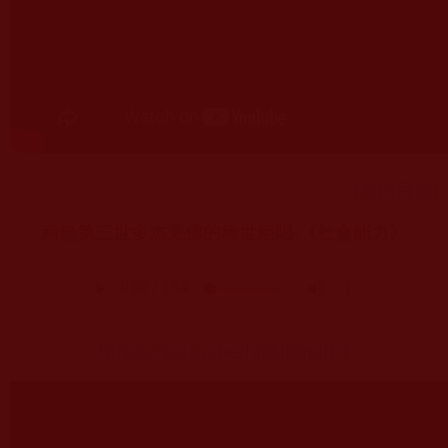
[
返回目錄
]
南無第三世多杰羌佛的稀世絕唱-《社會能力》
https://youtu.be/hjoURqulfE4