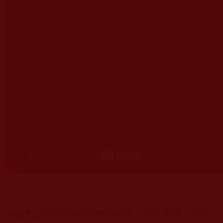
[
返回目錄
]
南無第三世多杰羌佛的稀世絕唱-《念奴嬌‧頓入乾坤》