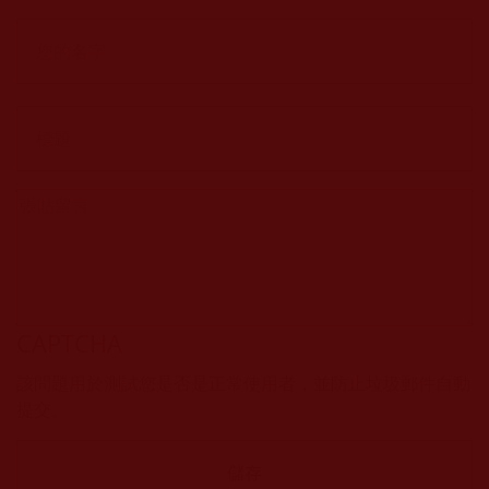
CAPTCHA
該問題用於測試您是否是正常使用者，並防止垃圾郵件自動
提交。