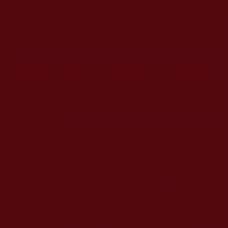
大量佛弟子恭聞羌佛法音，修學如來正法，而獲諸受用。
◆
本站遵奉依行南無第三世多杰羌佛與釋迦牟尼佛所說的教法
為無上根本指南，並遵照第三世多杰羌佛辦公室的文告努
力實行運作。
◆
除三段金釦大聖德能作開示所說法義錯誤較少，四段金釦以
上的巨聖德能作正確開示之外，本站所發布的法王、尊
者、仁波且、法師、居士等的文章均不作為法義依據，最
多只能作為知見行持參考之用，凡不符合南無第三世多杰
羌佛說法的內容，皆屬邪說邊見錯誤之理，一概不可依從
學習。
◆
本站網站的型式、目錄的編排、圖文的呈現等一切資料與相
關規劃，均為本站建置人員自我的意思，非南無第三世多