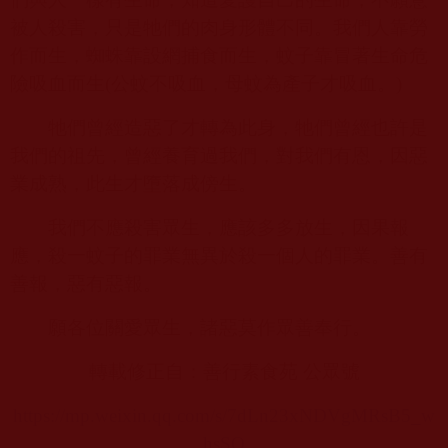
被人殺害，只是牠們的肉身形體不同。我們人靠勞
作而生，蜘蛛靠設網捕食而生，蚊子靠冒著生命危
險吸血而生
(
公蚊不吸血，母蚊為產子才吸血。
)
牠們曾經造惡了才轉為此身，牠們曾經也許是
我們的祖先，曾經養育過我們，對我們有恩，因惡
業成熟，此生才墮落成傍生。
我們不應殺害眾生，應該多多放生，因果報
應，殺一蚊子的罪業無異於殺一個人的罪業。善有
善報，惡有惡報。
願各位關愛眾生，諸惡莫作眾善奉行。
轉載修正自：善行素食苑 公眾號
https://mp.weixin.qq.com/s/7dLn23xNDVgMRsB5_w
hsSQ