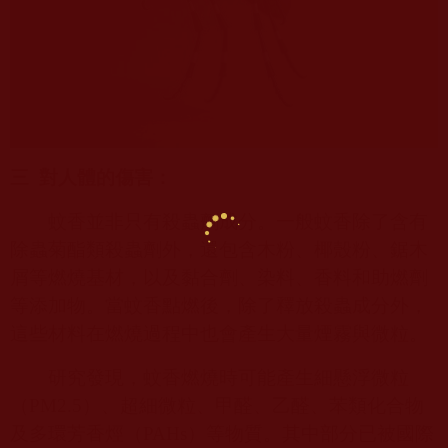
三
對人體的傷害：
蚊香並非只有殺蟲劑成分。一般蚊香除了含有
除蟲菊酯類殺蟲劑外，還包含木粉、椰殼粉、鋸木
屑等燃燒基材，以及黏合劑、染料、香料和助燃劑
等添加物。當蚊香點燃後，除了釋放殺蟲成分外，
這些材料在燃燒過程中也會產生大量煙霧與微粒。
研究發現，蚊香燃燒時可能產生細懸浮微粒
（
PM2.5
）、超細微粒、甲醛、乙醛、苯類化合物
及多環芳香烴（
PAHs
）等物質。其中部分已被國際