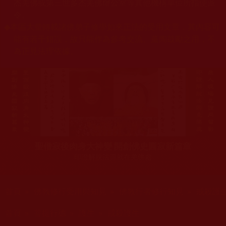
杰羌佛或第三世多杰羌佛辦公室等其他機構單位所指使派
令。
◆
本區大量轉載諸佛弟子修學如來正法的受用文章，其內容可
能有若干錯誤，故只能作為參考交流、薰陶鼓勵之用，不
為正見法理依據。
聖僧寂後肉身大神變 開創佛史圓寂新篇章
印證解脫法源就在羌佛處
您在這裡
首頁
»
佛教修行受用與知見
»
佛教行者修行知見
»
戒殺護
您在這裡
首頁
»
菩提行德
»
護生
»
戒殺護生