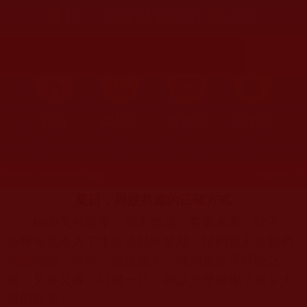
夏日，與蚊共處的正確方式
首頁
圖片區
影視區
檔案區
發文時間：2026年06月14日 星期日
瀏覽次數：95
夏日，與蚊共處的正確方式
轉眼又到夏季，草木繁盛、鬱鬱蔥蔥。蚊子、
蒼蠅等也進入了生命活動旺盛期。牠們整天在我們
周圍嗡嗡、哼哼，很是煩人，特別是蚊子叮咬之
後，又疼又癢、紅腫一片。那該怎麼辦呢？通常大
眾的對策：