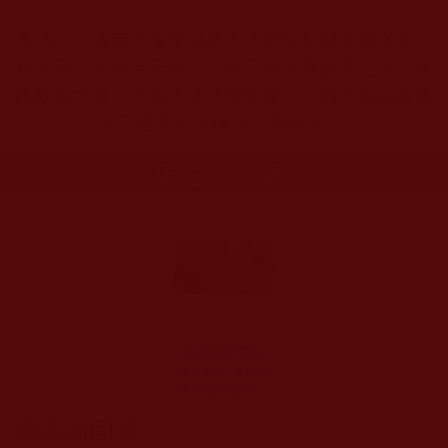
本站註：佛弟子修學如來正法的知見與受用文章，
其內容可能有若干錯誤，故只能作為參考交流、薰
陶鼓勵之用，不為正見法理依據，一切法義以南無
第三世多杰羌佛說法為依歸。
更多文章
[維加斯新聞報]
禪悅輕安 受用殊
勝 慈善寺恭聞南
無羌佛法音系列
發表新回應
法會舉行「一日
禪」禪修