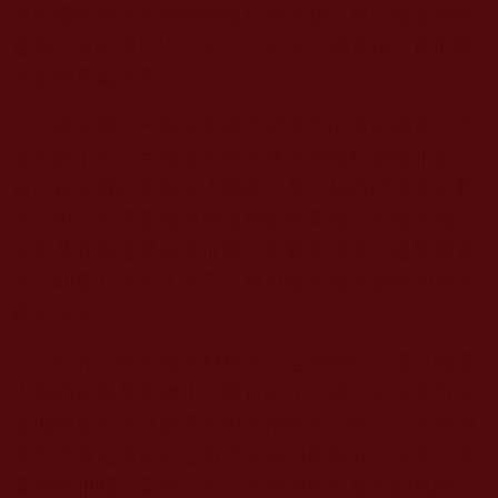
研究機構列為致癌物或疑似致癌物。在門窗緊閉或
通風不良的環境中，這些污染物容易累積，進而降
低室內空氣品質。
據測算，一卷蚊香燃燒所產生的微粒總量，可
能與數十至上百根香菸燃燒產生的微粒總量相當。
這些超細微粒能夠深入肺部，甚至長時間滯留於肺
泡之中。短期暴露可能造成眼睛刺激、喉嚨不適、
咳嗽及呼吸道發炎等症狀；對氣喘患者、過敏體質
者、幼童及老年人而言，更可能誘發氣喘或加重呼
吸道疾病。
此外，蚊香基底材料不完全燃燒時，還可能產
生致癌物質及刺激上呼吸道的化合物。若長期且頻
繁地在通風不良的環境中使用蚊香，除了可能增加
慢性呼吸道疾病及心血管疾病的風險外，長期大量
暴露於相關污染物，也可能增加癌症發生的風險。