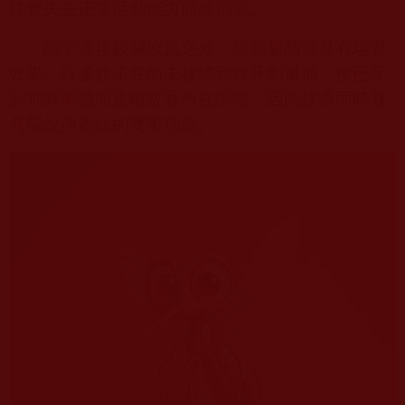
往會失去正常活動能力而被消滅。
除了直接殺滅蚊蟲之外，除蟲菊酯還具有驅避
效果。許多蚊子在尚未接觸到致死劑量前，便已受
到神經刺激而遠離蚊香所在區域，因此蚊香同時兼
具驅蚊與殺蚊的雙重功能。