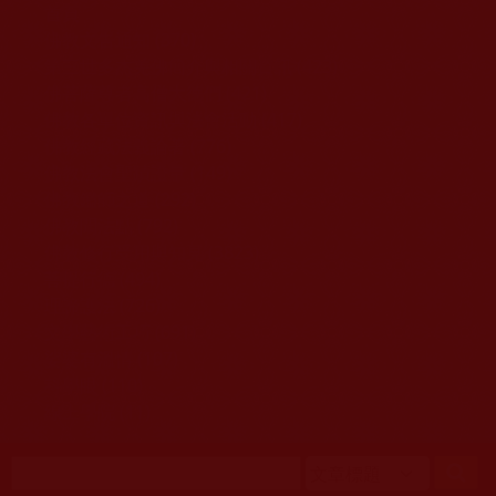
移至主內容
首頁
佛教文告通知 (370)
第三世多杰羌佛簡介與相關資訊 (423)
佛菩薩尊者高僧大德們 (421)
佛教各單位資訊與法會活動 (417)
佛教經藏法義論著 (776)
佛教法會聖蹟證量 (149)
佛教鑑師之道 (292)
佛教聞法點 (792)
佛教修行受用與知見 (3823)
菩提行德 (494)
理諦護法 (726)
文學藝術工巧 (691)
娑婆有溫情 (107)
科學眼 (110)
線上學院 (11)