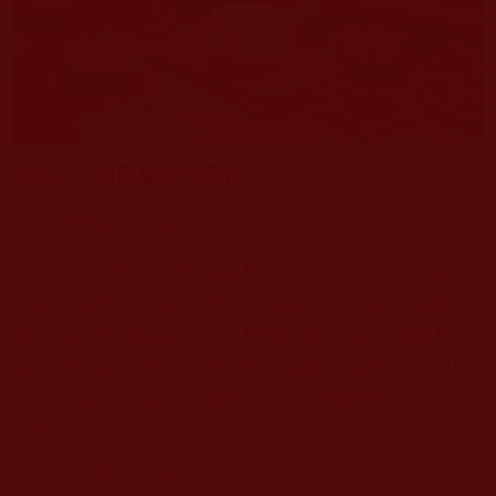
方式二：自製驅蚊中藥包
安全環保不殺生
可以到附近中藥房去配製丁香
(
可提高比例
)
、
艾葉、白芷、蘇葉、薄荷、石菖蒲、藿香、金銀花
各
10
克，或使用香茅草、檸檬香茅精油、尤加利
葉、茶樹葉、薰衣草混合均勻裝在布包裡，香包能
散發芳香驅蚊氣味，周圍數十公分範圍有一定驅蚊
作用。
當然更要這樣