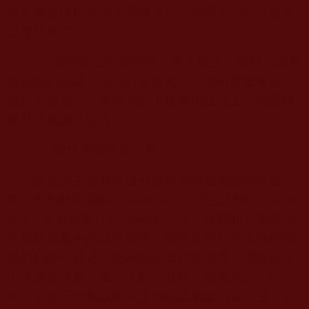
蚊子被熏得掉在地上和課桌上，被同學們踩死或者
直接拍死了。
2
、參加聞法學習班時，有天晚上一個師兄沒有
重視我的建議，認為只是會熏走，沒有那麼嚴重。
點起了蚊香，結果很多蚊子被熏倒在地上，他發現
後及時熄滅了蚊香。
二
從科學的角度分析：
蚊香的主要有效成分通常是除蟲菊酯類殺蟲
劑，例如炔丙菊酯（
Allethrin
）、普亞列寧（
Prallet
hrin
）及美特寧（
Permethrin
）等。這類化合物模仿
天然除蟲菊中的活性物質，能夠作用於昆蟲神經細
胞的鈉離子通道，使神經訊號持續傳導，導致蚊子
出現過度興奮、飛行失控、麻痺，最後死亡。因
此，當蚊子接觸或吸入含有除蟲菊酯的煙霧後，往