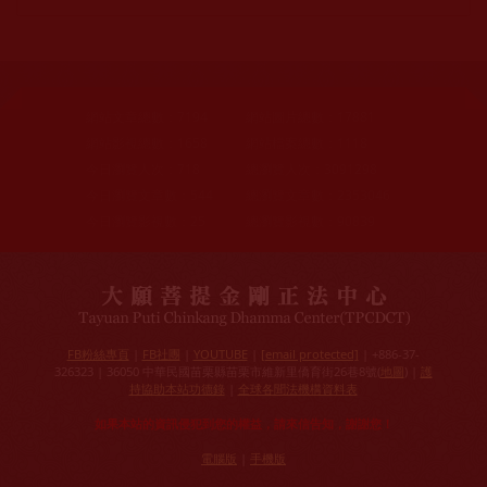
網站文章總數：
7194
網站圖片總數：
17881
網站影視總數：
1658
網站檔案總數：
1118
今日瀏覽人次：
718
總瀏覽人次：
3091298
今日瀏覽文章數：
544
總瀏覽文章數：
2353046
今日瀏覽影視數：
25
總瀏覽影視數：
90839
FB粉絲專頁
|
FB社團
|
YOUTUBE
|
[email protected]
| +886-37-
326323 | 36050 中華民國苗栗縣苗栗市維新里僑育街26巷8號(
地圖
) |
護
持協助本站功德錄
|
全球各聞法機構資料表
如果本站的資訊侵犯到您的權益，請來信告知，謝謝您！
電腦版
|
手機版