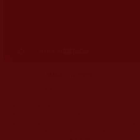
轉載自：台灣好報
https://newstaiwan.net/2023/06/22/%e5%b2%a1%e6%
b3%a2%e5%b7%b4%e7%a5%96%e5%b8%ab%e8%b
d%89%e4%b8%96%e7%9a%84%e5%98%89%e5%a
f%9f%e5%b7%b4%e6%94%9d%e6%94%bf%e5%9
c%8b%e5%b8%ab%e7%a5%9d%e8%b3%80%e7%8
4%a1%e6%af%94%e4%b8%8a%e5%b8%ab%e7%a