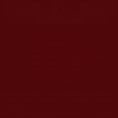
大日如來尊勝法王賦授記曰：
多杰羌佛，三世來到。維摩尊聖，二下雲霄。法藏通達，四
智圓妙。眾生怙主，無師可教。
神玄雕寶，奇端絕妙。能取霧氣，雕品定持。展顯證量，高
峰絕技。當世諸人，無聖可複。
若仿不異，我言欺世。維摩雲高，金剛總持。佛降甘露，眾
見空施。最益有情，古佛悲智。
今說示言，以證授記。
◆
本站遵奉依行南無第三世多杰羌佛與釋迦牟尼佛所說的教法
為無上根本指南，並遵照第三世多杰羌佛辦公室的文告努
力實行運作。
◆
除三段金釦大聖德能作開示所說法義錯誤較少，四段金釦以