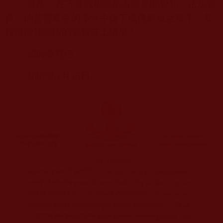
最後，在下真誠祈願能有緣見聞覺知《正法寶
典》的芸芸眾生的本性中播下成佛解脫之種子，並
獲得徹知圓悟的遍智無上佛果！
國師嘉察巴
2007
年
2
月
15
日