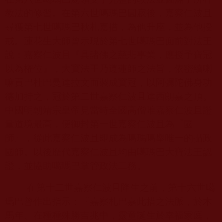
教法的修習。在第六世噶瑪巴圓寂後，嘉察仁波且
尋獲第七世噶瑪巴秋札嘉措，為他升座，並為他授
戒。蓮花生大師曾示現於第七世噶瑪巴面前對法王
說：嘉察仁波且『具諸佛之慈悲事業，應授予寶冠
以為權位』，大寶法王乃遵蓮師之法旨，依密續喇
嘛貢巴杜巴曼達拉文而製成寶冠，以阿彌陀佛身功
德加持之，冠於第二世嘉察仁波且達西朗嘉之頂。
中國明朝靖宗皇帝見當時全國高僧唯嘉察仁波且證
量道境最高，便御封第一世嘉察仁波且為『國
師』，從此嘉察仁波且即成為噶瑪噶舉唯一的攝政
國師。以後歷代嘉察仁波且均由噶瑪巴大寶法王認
證，並協助噶瑪巴掌管政法二務。
在第十二世嘉察仁波且降生之前，第十六世噶
瑪巴曾作出指示：『嘉察札巴嘉此措之法脈，於木
馬年、在種種殊勝吉兆中，靈童誕生於幸福家庭，