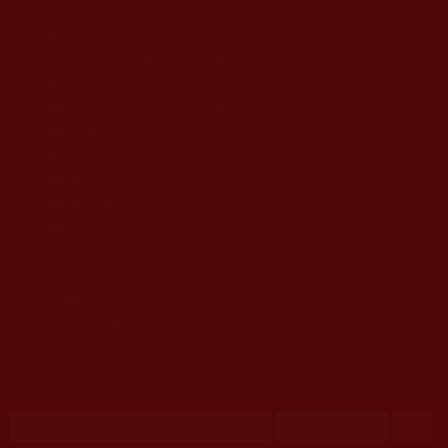
移至主內容
首頁
佛教文告通知 (370)
第三世多杰羌佛簡介與相關資訊 (423)
佛菩薩尊者高僧大德們 (421)
佛教各單位資訊與法會活動 (417)
佛教經藏法義論著 (776)
佛教法會聖蹟證量 (149)
佛教鑑師之道 (292)
佛教聞法點 (792)
佛教修行受用與知見 (3823)
菩提行德 (494)
理諦護法 (726)
文學藝術工巧 (691)
娑婆有溫情 (107)
科學眼 (110)
線上學院 (11)