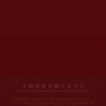
提交。
網站文章總數：
7194
網站圖片總數：
17881
網站影視總數：
1658
網站檔案總數：
1118
今日瀏覽人次：
718
總瀏覽人次：
3091298
今日瀏覽文章數：
544
總瀏覽文章數：
2353046
今日瀏覽影視數：
25
總瀏覽影視數：
90839
FB粉絲專頁
|
FB社團
|
YOUTUBE
|
[email protected]
| +886-37-
326323 | 36050 中華民國苗栗縣苗栗市維新里僑育街26巷8號(
地圖
) |
護