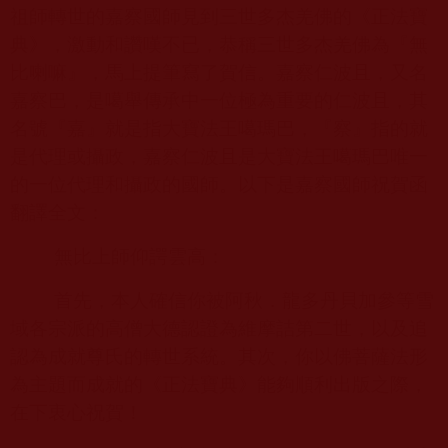
祖師轉世的嘉察國師見到三世多杰羌佛的《正法寶
典》，激動和讚嘆不已，恭稱三世多杰羌佛為『無
比喇嘛』，馬上提筆寫了賀信。嘉察仁波且，又名
嘉察巴，是噶舉傳承中一位極為重要的仁波且，其
名號『嘉』就是指大寶法王噶瑪巴，『察』指的就
是代理或攝政，嘉察仁波且是大寶法王噶瑪巴唯一
的一位代理和攝政的國師。以下是嘉察國師祝賀函
翻譯全文：
無比上師仰諤雲高：
首先，本人確信你被阿秋．龍多丹貝加參等雪
域各宗派的高僧大德認證為維摩詰第二世，以及追
認為成就尊氏的轉世系統。其次，你以佛菩薩法形
為主題而成就的《正法寶典》能夠順利出版之際，
在下衷心祝賀！