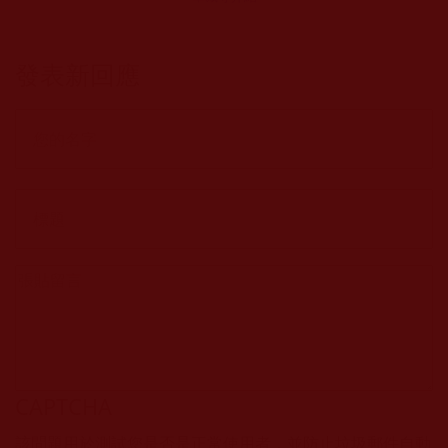
發表新回應
CAPTCHA
該問題用於測試您是否是正常使用者，並防止垃圾郵件自動