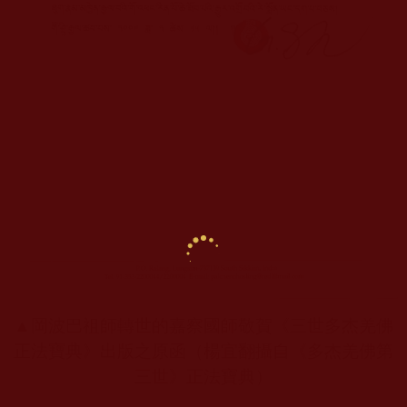
▲岡波巴祖師轉世的嘉察國師敬賀《三世多杰羌佛
正法寶典》出版之原函（楊宜翻攝自《多杰羌佛第
三世》正法寶典）