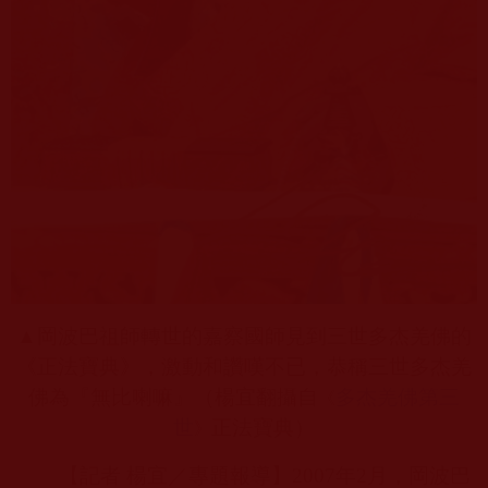
▲岡波巴祖師轉世的嘉察國師見到三世多杰羌佛的
《正法寶典》，激動和讚嘆不已，恭稱三世多杰羌
佛為『無比喇嘛』（楊宜翻攝自
多杰羌佛第三
《
世
正法寶典）
》
【記者 楊宜／專題報導】
2007
年
2
月，岡波巴