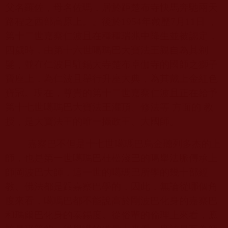
父名羅佐，母名佐瑪，居於距楚布寺快馬奔馳兩天
路程之西部高原上。』後於
1954
年藏歷
7
月
11
日 ，
第十二世嘉察仁波且在種種瑞兆中降生並被認定，
四歲時，由第十六世噶瑪巴大寶法王親自為其剃
髮，並在仁波且駐錫大寺楚布卓伽寺的國師之獅子
寶座上，為仁波且舉行升座大典，為其戴上金紅色
寶冠。現在，尊貴的第十二世嘉察仁波且正在給予
第十七世噶瑪巴大寶法王灌頂、修法等 方面的 教
授，是大寶法王的唯一攝政王、大國師。
嘉察巴不但是十七世噶瑪巴烏金聽列多杰的上
師，也是第一世噶瑪巴杜松淺巴的噶舉法脈傳承上
師岡波巴大師，這一世的噶瑪巴所學的幾十部經
教、佛法都是跟嘉察巴學的，因此，無論從哪個角
度來看，噶瑪巴都不能說高於剛波巴化身的嘉察巴
和瑪爾巴化身的泰錫度。從俗輩的倫理上來看，應