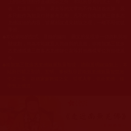
上的巨聖德能作正確開示之外，本站所發布的法王、尊
者、仁波且、法師、居士等的文章均不作為法義依據，最
多只能作為知見行持參考之用，凡不符合南無第三世多杰
羌佛說法的內容，皆屬邪說邊見錯誤之理，一概不可依從
學習。
◆
本站網站的型式、目錄的編排、圖文的呈現等一切資料與相
關規劃，均為本站建置人員自我的意思，非南無第三世多
杰羌佛或第三世多杰羌佛辦公室等其他機構單位所指使派
令。
◆
南無第三世多杰羌佛圓展無量智境，體顯五明圓滿無上，本
站所刊載之聖蹟、五明、事例無非是南無羌佛無量智慧海
中之一粟，願藉寥寥數篇之文，引眾入學，依止羌佛，修
學無上佛道。