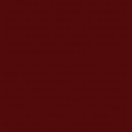
乘願再來的仁波且被認證後，都有一個正式的
坐床典禮，但嘉察仁波且則還要舉辦一個攝政的升
座儀式。歷代以來，當噶瑪巴不在時，由嘉察巴代
理掌管政務和法務、守護教法，從過去世到現今的
第十二世都是如此。第十六世噶瑪巴圓寂以後，第
十七世噶瑪巴目前還無法回到隆德寺，就由第十二
世嘉察巴駐錫隆德寺主持全權法務。
嘉察仁波且為岡波巴祖師的轉世，
2007
年，國
際佛教僧尼總會對仁波且們作出的十個不同認證身
份舉行了史無前例的金瓶掣籤，從
120
支密封籤中
抽出一支，確認嘉察仁波且是岡波巴祖師的轉世，
而此身份正是三世多杰羌佛在金瓶掣籤之前早已作
出的認證。在蓮花生大師時代，仁波且化現為蓮師
二十五大弟子之一的喀欽巴之旺祝，圓寂後，全身
融入虛空，進入空行淨土。而後第一世嘉察仁波且
在第六世噶瑪巴處領受了完整的教法並圓滿了所有