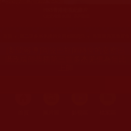
HKS香港衛視紀錄片
《走近南無羌佛》系列節目
您在這裡
首頁
»
第三世多杰羌佛簡介與相關資訊
»
各宗派與其他單位
[新聞報導]岡波巴祖師轉世的嘉察巴
攝政國師恭稱第三世多杰羌佛為無比
上師
首頁
圖片區
影視區
檔案區