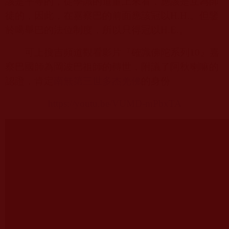
該是平等的，從學識的道量上來看，應該是互為師
徒的，因此，在嘉察巴的前面應該冠以
H.H.
。但鑒
於噶舉巴的法位制度，所以只得冠以
H.E.
。
可上搜吉頻道觀看影片『確識佛陀系列
10
』嘉
察巴國師為岡波巴祖師的轉世，附議了阿秋喇嘛的
認證，肯定
南無第三世多杰羌佛
的身份
https://youtu.be/VUMD-mPbxTA