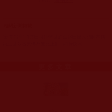
c%ac/
|
網頁快照
相關新聞轉載
[
新聞報導]
岡波巴祖師轉世的嘉察巴攝政國師恭稱
第三世多杰羌佛為無比上師
|
網頁快照
更多文章
華藏寺介紹