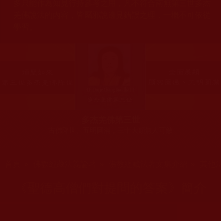
多只能作為知見行持參考之用，凡不符合南無第三世多杰
羌佛說法的內容，皆屬邪說邊見錯誤之理，一概不可依從
學習。
多杰羌佛第三世
古佛降世、五明圓滿，三十大類無人可敵
您在這裡
首頁
»
佛教經藏法義論著
»
佛教經藏法著文集介紹
»
其他
《聖德高僧們對提問的答案》簡介