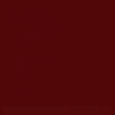
移至主內容
首頁
佛教文告通知 (370)
第三世多杰羌佛簡介與相關資訊 (423)
佛菩薩尊者高僧大德們 (421)
佛教各單位資訊與法會活動 (417)
佛教經藏法義論著 (776)
佛教法會聖蹟證量 (149)
佛教鑑師之道 (292)
佛教聞法點 (792)
佛教修行受用與知見 (3823)
菩提行德 (494)
理諦護法 (726)
文學藝術工巧 (691)
娑婆有溫情 (107)
科學眼 (110)
線上學院 (11)