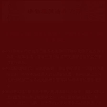
末法時期正法衰，海量佛法娑婆失，祥慶羌佛住世來，法授
佛子興佛幢。
◆
本站遵奉依行南無第三世多杰羌佛與釋迦牟尼佛所說的教法
為無上根本指南，並遵照第三世多杰羌佛辦公室的文告努
力實行運作。
本站網站的型式、目錄的編排、圖文的呈現等一切資料與相
◆
關規劃，均為本站建置人員自我的意思，非南無第三世多
杰羌佛或第三世多杰羌佛辦公室等其他機構單位所指使派
令。
◆
除三段金釦大聖德能作開示所說法義錯誤較少，四段金釦以
上的巨聖德能作正確開示之外，本站所發布的法王、尊
者、仁波且、法師、居士等的文章均不作為法義依據，最