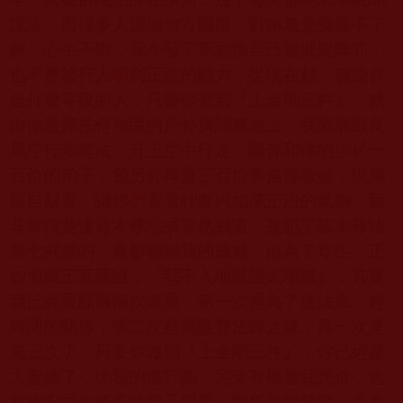
說法，而很多人遠地他方國度，對南無羌佛毫不了
解，心生不敬，我今發下寧願捨自己被戒規降罪，
也不會捨行人學到正法的願力，從現在起，無論你
是什麼等級的人，只要你做到『上金剛三杵』，就
由你選擇任何地區的戶外廣闊草地上，我來展顯良
馬空行步雲法，升上空中行走，讓你和你的少於一
百位的弟子，我另外再選三百位善信佛教徒，現場
親自觀看，讓你們看看什麼叫如來正法的真鋼，我
非常清楚違背本尊法戒冒然顯道，是犯了該本尊法
第七戒條的，會影響到我的成就，但為了眾生，正
如地藏王菩薩說：『我不入地獄誰入地獄』，其實
我已經展顯過兩次道量，第一次是為了送法章，趕
時間的關係，第二次是應隆慧法師之緣，再一次是
第三次了，只要你做到『上金剛三杵』，你已經是
大聖德了，比我的道行高，完全有權看我亮道，也
有權安排你優秀的弟子觀看，我所作的發願，是為