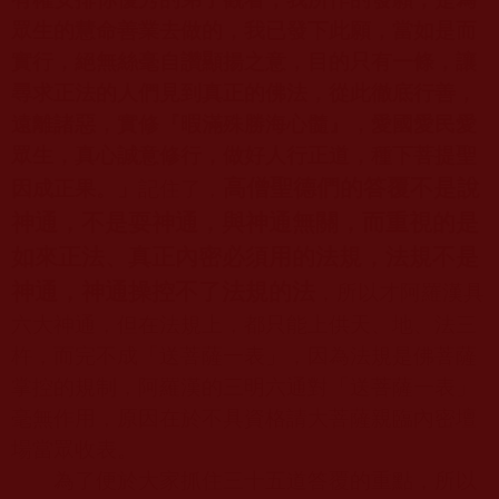
眾生的慧命善業去做的，我已發下此願，當如是而
實行，絕無絲毫自讚顯揚之意，目的只有一條，讓
尋求正法的人們見到真正的佛法，從此徹底行善，
遠離諸惡，實修『暇滿殊勝海心髓』，愛國愛民愛
眾生，真心誠意修行，做好人行正道，種下菩提聖
高僧聖德們的答覆不是說
因成正果。」
記住了，
神通，不是耍神通，與神通無關，而重視的是
如來正法、真正內密必須用的法規，法規不是
神通，神通操控不了法規的法
，所以才阿羅漢具
六大神通，但在法規上，都只能上供天、地、法三
杵，而完不成「送菩薩一表」，因為法規是佛菩薩
掌控的規制，阿羅漢的三明六通對「送菩薩一表」
毫無作用，原因在於不具資格請大菩薩親臨內密壇
場當眾收表。
為了便於大家抓住三十五道答覆的重點，所以