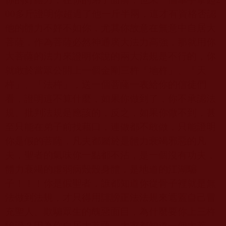
00
多斤證明你超過了他一斤半兩，這才有資格否認
他的體力不好不如你，尤其你故意在無意中自居大
菩薩，作為菩薩必然神通廣大法力高強，那就用你
大菩薩的法力來證明你說的兩大法規是不行的，你
就敢於當眾公開上一個金剛三杵「地杵」、「天
杵」、「法杵」，送一個菩薩一表給你的信徒們
看，證明這不算什麼，如果你做到了，你不承認法
規、批判法規是應該的，反之，如果你做不到，甚
至只能在弟子前找藉口，連做都不敢做，只能證明
你是假的菩薩，凡夫都屬於是體力衰竭邪惡的凡
夫，聖者的氣味你一點都不沾，是一個沒有功夫，
體力衰竭的虛弱病殼殼身體，是地道的江湖騙
子！！！你是假聖者，誰都知道你從骨子裡就是無
法做到法規，才只得用誹謗正法法規來遮蓋自己冒
充聖人、欺騙眾生的醜惡面目，為什麼要你上三杵
驗證？因為你自居大菩薩，大家都知道一個大菩