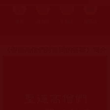
首頁
圖片區
影視區
檔案區
發文時間：2018年07月11日 星期三
瀏覽次數：481
《聖德高僧們對提問的答案》簡介