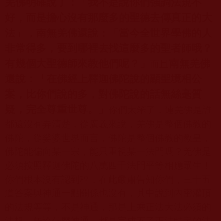
羌佛明確說了：「我不是說你們強調法規不
好，而是擔心沒有那麼多的聖德去傳真正的大
法」，南無羌佛還說：「當今全世界學佛的人
非常得多，要到哪裡去找這麼多的聖者師哦？
有幾個大聖德師來教他們呢？」
南無羌佛
而且
還說：「在佛經上釋迦佛陀說的顯聖境相公
案，比你們說的多，對佛陀說的話無絲毫質
疑，完全尊重世尊。」
你們太笨了，連羌佛是誰
都還沒有弄清楚，從廣義來說，羌佛是整個佛教的
佛陀，從娑婆世界而言，佛陀是整個佛教的教皇，
佛陀能偏向某一宗，能只重視某一法門嗎？羌佛是
必須按照釋迦佛陀的八萬四千法門平等相應眾生！
你們根本沒有認到秤，在此嚴肅告知你們，三十五
道答案與神通一點關係也沒有，其中說到內密灌頂
的法規等等，不是神通，那是上乘正法大法必須的
法規，無論什麼神通，都是完成不了正法特定的法