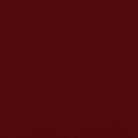
薩，何等道行高深，可是你連上三杵的本事都沒有
嗎？依法規一個六十歲左右、體重
170
斤左右，單
手連
200
磅的「地杵」都提不離地，更不要說提高
上供台，單手舉
110
磅的「天杵」都舉不過肩，這
還沒有讓你拿比天、地杵難百倍的「法杵」，你上
不了三杵，不是一個凡夫虛殘病殼體，難道是身體
健康體力好嗎？告訴你，在凡夫中，都屬於差的虛
體，是地道的凡夫冒充聖人，當然你會找藉口跟你
的弟子說：「我的手足腰腿受傷了。」那好，「法
杵」不傷手足腰腿，只需要見內功金剛力，再給你
加上表顯一個內密灌頂，在離金剛丸十米遠處，你
讓如綠豆大小、堅硬的金剛丸神變，至於「送菩薩
一表」，那比上三杵難上千倍，作為騙子邪師，連
想像的資格都沒有。釋見慧法師正式在大殿佛前發
下了願：
「現在佛陀住世，我有福報隨佛陀受教
18
年，只要佛陀恩師在加州，幾乎每天都能求學親聞