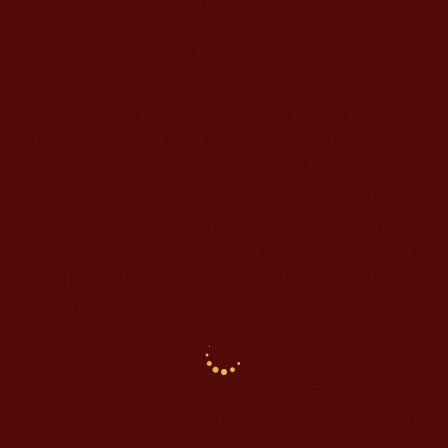
規，法規是鑑別師資聖量必須規定實行的，不管你
感不感興趣，你感興趣也好，不感興趣也罷，由不
得你，因為這是驗證真假之師的標準，是讓人們觀
察認知一個上師是真的懂佛法，還是不懂佛法？是
真正的佛教，還是騙子邪道？是冒稱有內功有佛
法，還是虛殼身體沒有佛法？是讓人學到真佛法，
還是讓人受騙學假佛法？是讓人快捷福慧圓滿成
就，還是讓人一輩子學不到佛法而上邪師騙子的
當，慘不忍睹，得不到成就解脫，墮入三惡道？有
那麼個別邪惡妖師騙子對弟子矇騙說：「我是大菩
薩金剛上師，我不承認內密壇場的法規，什麼法規
在我面前毫無作用，我輕輕用一根手指就可以把它
破了。」你這邪師啊！你已瘋狂愚癡到了神經不正
常了，這就等於說有人單手撥起
200
斤，你不承認
他的體力好，認為遠不如你，既然如此那你就表現
你的好體力，在你的弟子面前，也來一個單手拿起
2