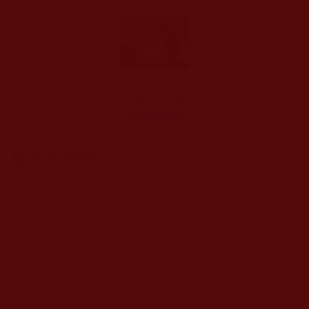
冤魂糾纏三十載
虔拜羌佛獲解脫
(潘德忠)
發表新回應