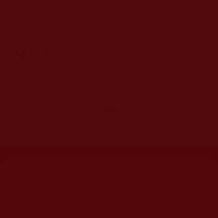
CAPTCHA
該問題用於測試您是否是正常使用者，並防止垃圾郵件自動
提交。
網站文章總數：
7195
網站圖片總數：
17881
網站影視總數：
1657
網站檔案總數：
1118
今日瀏覽人次：
1228
總瀏覽人次：
3096026
今日瀏覽文章數：
971
總瀏覽文章數：
2356827
今日瀏覽影視數：
48
總瀏覽影視數：
91029