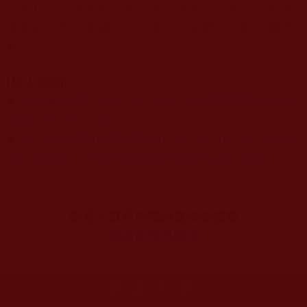
特別把每一道答案，作了簡短綱要提示於下，但大
家要針對每一道題結合答案原文讀解，才能精確理
解。
[
線上恭聞
]
◆
世界佛教總部諮詢中心-
聖德高僧們對提問答案的
綱要(2018
年4
月20
日)
◆
聖德高僧們的重要答覆(2018
年2
月10
日)-
世界佛教
總部諮詢中心回覆求證者們的提問[
完整35
篇]
歡迎大眾至各聯絡處恭請佛書
聯絡處資訊總表
更多文章