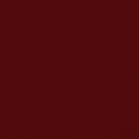
高僧們針對佛教徒們所提出的三十五個問題做的正
確的答覆，前段是三十五道答覆的每一道概略綱
要，後面是三十五道答案的全文，為什麼出一本
書？因為在世界佛教總部諮詢中心代大聖德們執筆
回答提問正式公布以後，還有人沒有讀明白，甚至
是非常嚴重錯誤的理解，把如來正法必須不可欠缺
的法規，理解成了是神通，有人還說：「我要學的
是佛法，我對神通不感興趣，連
H.H.
第三世多杰羌
佛也對你們聖德說神通不感興趣，佛陀重視的是行
善去惡，修菩提行利益眾生！」我們只能說，從根
本上你就把法規與神通混為一談了，你對神通不感
興趣，而卻把法規視作神通了，你已落入了愚癡，
完全不懂佛教的大法，必須依法規鑑真假，你不知
內密對法規的不可錯謬，不知法規不可缺，缺則落
外道，更不懂南無第三世多杰羌佛的佛陀覺境。南
南無
無羌佛對我們說的正法法規並不是不感興趣，