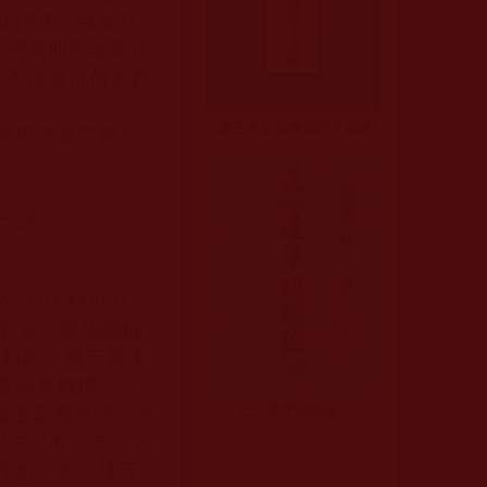
始消失。我實在
任何東西都能當作
而不能被任何東西
《
第三世多杰羌佛說了義經
》
運的事實並修習
一課。
ANCE
簡稱
BVB
娑婆』無線調幅
資料庫。佛音廣播
眾慈善機構，有
正《達摩祖師論》
攘瓊諾桑卓嘎仁波
學法已有
15
年，為
作數十年。佛音