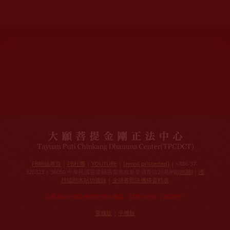
網站文章總數：
7195
網站圖片總數：
17881
網站影視總數：
1657
網站檔案總數：
1118
今日瀏覽人次：
1228
總瀏覽人次：
3096026
今日瀏覽文章數：
971
總瀏覽文章數：
2356827
今日瀏覽影視數：
48
總瀏覽影視數：
91029
FB粉絲專頁
|
FB社團
|
YOUTUBE
|
[email protected]
| +886-37-
326323 | 36050 中華民國苗栗縣苗栗市維新里僑育街26巷8號(
地圖
) |
護
持協助本站功德錄
|
全球各聞法機構資料表
如果本站的資訊侵犯到您的權益，請來信告知，謝謝您！
電腦版
|
手機版