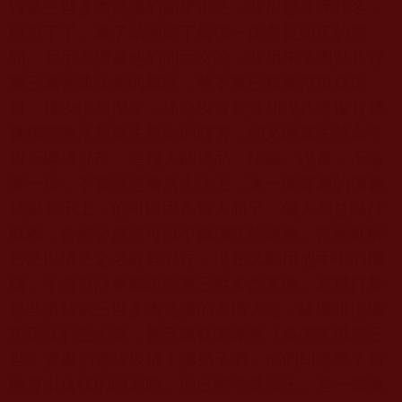
毀第三世多杰羌佛的如來正法，我很想直呼其名，
但忍下了，為了給他留下最後一個自我糾正的空
間。我手裏握著他的開示文論，我用朱筆圈點其背
離三藏密典法義的錯誤，整本書已被圈得狼藉斑
斑。幾次憤然擲筆，痛心疾首於其胡說八道違背釋
迦佛陀教法對眾生慧命的殘害，卻又因眾生慧命不
得不繼續批改。這種人的德品、法義、證量，不論
哪一項，不要說是著名大法王，連一個普通的佛教
徒都算不上，他可以因為個人面子、個人利益喊打
喊殺，曾經公然說可以不聽佛陀的經教，曾經亂解
密法以佛法之名縱容邪淫，現在又動用他手中的機
構，千方百計卑鄙誹謗第三世多杰羌佛，施壓打擊
那些讚歎第三世多杰羌佛的高僧大德，破壞阻撓佛
陀正法利益大眾，甚至瘋狂咆哮將《多杰羌佛第三
世》寶書扔進垃圾桶！佛弟子們，你們知道嗎？當
他發出這樣的叫囂時，他已經不是法王，是一個徹