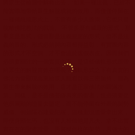
將眾生從輪迴中解救出去，‘如果一種法義，已經不
能實際地帶給眾生解脫成就的效用，而僅僅停留在
一種傳統或形式上，不管有多少人推崇，它也只是
脫離佛陀教法的戲論。’不管多麼有威嚴的形式，那
畢竟是形式，儘管那是法義規定的形式，但不是法
義的目的。形式必須與內容相得益彰，有實際內容
的形式才不空洞，才不會流於虛假表皮。因而我們
必須要關注的一個實質內容，是這些儀軌形式所帶
給眾生的解脫實效在哪裏？儀軌形式之下有真實的
佛法力量顯現出來給眾人觀看以得三密加持，能為
眾生帶來解脫的效用，這才是正宗佛法的圓滿次
第。同樣，是不是佛菩薩再來的聖者，也必須要從
他所展顯的證量去鑒定，而不能停留在外表的架勢
威儀。例如隔石建曼陀羅，這種聖境道量拿出來，
即便身顯乞丐，也沒有人相信他是凡夫。拿不出實
實在在的聖者證量，再裝模作樣的架勢，再強大的