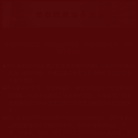
末法時期正法衰，海量佛法娑婆失，祥慶羌佛住世來，法授
佛子興佛幢。
◆
本站遵奉依行南無第三世多杰羌佛與釋迦牟尼佛所說的教法
為無上根本指南，並遵照第三世多杰羌佛辦公室的文告努
力實行運作。
本站網站的型式、目錄的編排、圖文的呈現等一切資料與相
◆
關規劃，均為本站建置人員自我的意思，非南無第三世多
杰羌佛或第三世多杰羌佛辦公室等其他機構單位所指使派
令。
◆
除三段金釦大聖德能作開示所說法義錯誤較少，四段金釦以
上的巨聖德能作正確開示之外，本站所發布的法王、尊
者、仁波且、法師、居士等的文章均不作為法義依據，最