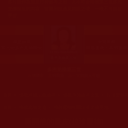
多只能作為知見行持參考之用，凡不符合南無第三世多杰
羌佛說法的內容，皆屬邪說邊見錯誤之理，一概不可依從
學習。
多杰羌佛第三世
古佛降世、五明圓滿，三十大類無人可敵
您在這裡
首頁
»
佛教經藏法義論著
»
佛教理諦論著文集
»
拉珍聖德
您在這裡
首頁
»
佛教鑑師之道
»
佛教鑑師相關法著文論見地
撕開他的畫皮(拉珍聖德)