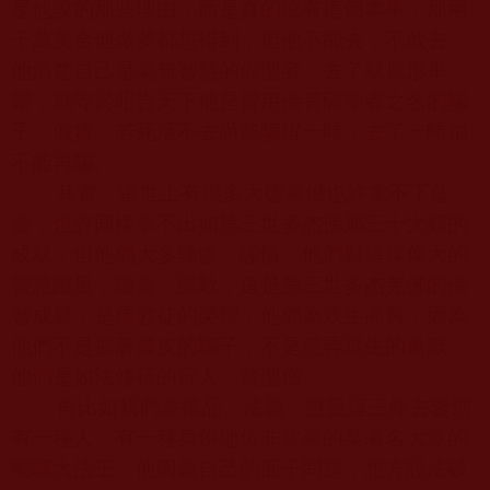
是他說的那些理由，而是真的沒有這個本事，那兩
千萬美金他做夢都想得到，但他不能去，不敢去，
他清楚自己是毫無智慧的假聖者，去了就原形畢
露，就等於昭告天下他是冒用佛菩薩聖者之名的騙
子、假貨，若死活不去尚能騙得一時，去了一時都
不能再騙。
其實，這世上有很多大德高僧也許拿不下藍
臺，也許同樣拿不出如第三世多杰佛那三十大類的
成就，但他們大多謙虛、謹慎，他們對這樣偉大的
智慧證量，隨喜、讚歎，這是第三世多杰羌佛的佛
智成就，是佛教徒的榮耀，他們為眾生高興，因為
他們不是披著畫皮的騙子，不是愚弄眾生的禽獸，
他們是如法修行的行人、賢聖僧。
再比如我們拿德品、法義、證量這三條去鑒別
有一種人，有一種身份地位非常高的某著名大派的
喇嘛大法王，他因為自己的面子問題，想方設法破