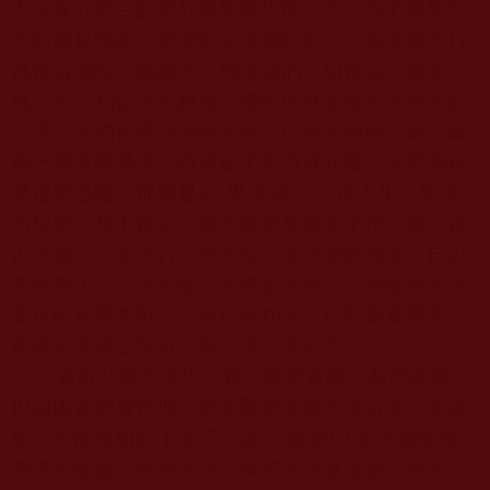
不分青紅皂白的黑社會幫派恐怖分子，你們要學習
的對象是佛陀，要學的法是佛陀的法。為師者的行
為符合佛陀法義標準，他宣講的一切符合三藏教
戒，真心利益眾生解脫，哪怕他就是拿不出很高的
證量，你們都應該追隨不變，但倘若他的行為法義
都已經背離佛法的軌道成了外道或妖魔，你們為什
麼還要追隨？那還是在‘學佛’嗎？一世人生，難得
而短暫，稍不留意，被邪師妖魔迷蒙了擇法眼，自
以為修了一輩子行，結果卻一輩子助紂為虐，自以
為依奉了一位大菩薩，結果是伺候了一個披著漂亮
畫皮的妖孽禽獸，不見任何功德，反取重重黑業，
最終的家是三惡道，多可憐，多可惜！
禽獸佔據了度生位置，離經背教，私欲縱橫，
但卻因為他身份地位的美豔畫皮迷惑著百萬千萬眾
生，不能再如此下去了！設立‘藍臺印證’的國際佛
教僧尼總會、義雲高大師國際文化基金會、普覺