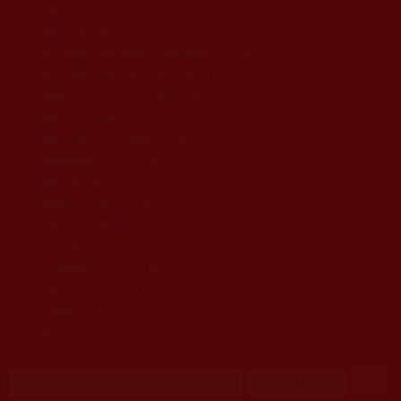
移至主內容
首頁
佛教文告通知 (370)
第三世多杰羌佛簡介與相關資訊 (423)
佛菩薩尊者高僧大德們 (421)
佛教各單位資訊與法會活動 (417)
佛教經藏法義論著 (776)
佛教法會聖蹟證量 (149)
佛教鑑師之道 (292)
佛教聞法點 (792)
佛教修行受用與知見 (3823)
菩提行德 (494)
理諦護法 (726)
文學藝術工巧 (691)
娑婆有溫情 (107)
科學眼 (110)
線上學院 (11)