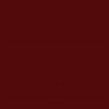
CAPTCHA
該問題用於測試您是否是正常使用者，並防止垃圾郵件自動
提交。