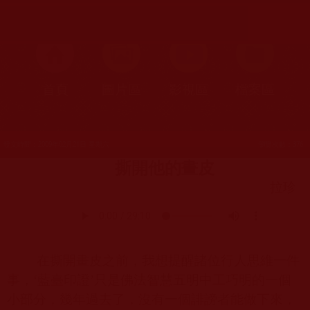
首頁
圖片區
影視區
檔案區
發文時間：2009年02月21日 星期六
瀏覽次數：376
撕開他的畫皮
拉珍
在撕開畫皮之前，我想提醒諸位行人思維一件
事，‘藍臺印證’只是佛法智慧五明中工巧明的一個
小部分，幾年過去了，沒有一個誹謗者能做下來，