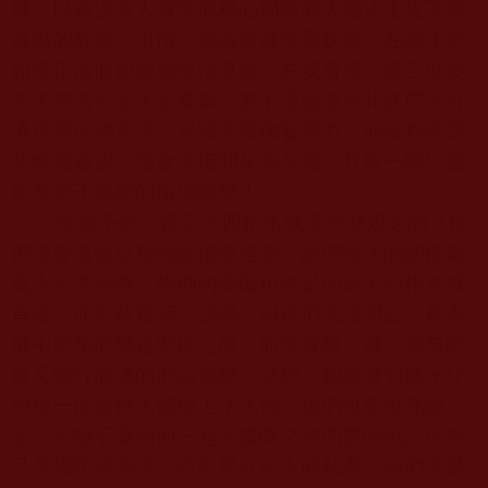
縫，以為沒有人看穿他精心描畫的大德法王皮下那
禽獸的醜態。可惜，無論何種寄居妖魔，在純正的
如來正法面前統統無法遮掩，在我看來，第三世多
杰羌佛若不是大悲拳拳，若不是顧慮著此妖門下可
憐求學的佛弟子，只須毫釐佛智慧力，他狡黠經營
的絢麗畫皮，便會彈指間化為灰燼，只留一團污穢
妖臭受千萬劫的輪迴唾棄！
佛弟子們，密宗十四根本戒是怎麼規定的？你
們還要追從這種毀踏佛像經卷、謗佛毀法的闡提毒
魔走向墮落嗎？你們的障礙也許是因為十四根本戒
首戒，而不敢疑師、謗師，但你們應該明白，根本
戒中所指的師是聖德之師，而非背離三藏，毫無證
量又德行敗壞的邪惡禽獸。試想，如果波旬魔王化
現成一個高僧大德披上法王袍，你們也要誓死效
忠，不離不棄跟他一起入魔嗎？你們要時刻記住自
己是佛陀的弟子，而不是任何人的私產，你們不是