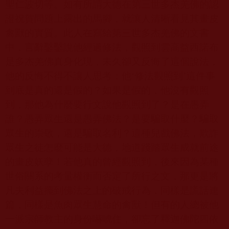
聖仁波切等。如有所謂大德在第三世多杰羌佛的認
證祝賀問題上露出的馬腳，就讓人清晰看見其畫皮
禽獸的實質。此人在寫給第三世多杰羌佛的文書
中，言辭鑿鑿說他經過修法，觀照到雲高益西諾布
是多杰羌佛真身化現，未久卻又反悔了這個說法，
他的反悔不得不讓人思考：他‘修法觀照到’這件事
到底是真的還是假的？如果是假的，他沒有觀照
到，那他為什麼要行文說他觀照到了？是在愚弄
誰？愚弄眾生還是愚弄佛法？是要騙取什麼？騙取
眾生的崇敬，還是騙取名利？這種兒戲佛法，欺詐
眾生之徒怎麼可能是大德，地道踐踏眾生成就前途
的畫皮妖孽！若他真的曾經觀照到，後來因為某種
世俗關系的考量權衡而否定了所行之文，那更是將
凡夫利益擺到佛法之上的破戒行為，同樣是謊話連
篇，同樣是魚肉眾生慧命的禽獸！但有的人總被他
一派宗師教主的身份嚇唬住，卻忘了釋迦佛陀四依