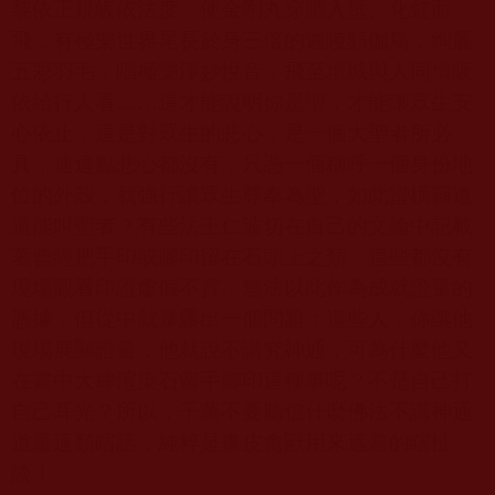
黎依正規皈依法度，使金剛丸穿牆入壁、化虹而
飛，有極樂世界尾長於身三倍的迦陵頻伽鳥，絢麗
五彩羽毛，唱極樂淨妙悅音，飛至壇城與人同壇皈
依給行人看……這才能說明你是聖，才能讓眾生安
心依止，這是對眾生的悲心，是一個大聖者所必
具，連這點悲心都沒有，只憑一個稱呼一個身份地
位的外殼，就強行讓眾生尊奉為聖，如此蠻橫霸道
還能叫聖者？有些法王仁波切在自己的文論中記載
著曾經把手印或腳印留在石頭上之類，這些都沒有
現場觀看印證虛假不實，無法以此作為成就證量的
憑據，但從中就暴露出一個問題：這些人，你讓他
現場展顯證量，他就說不講究神通，可為什麼他又
在書中大肆渲染石留手腳印這種事呢？不是自己打
自己耳光？所以，千萬不要聽信什麼佛法不講神通
道量這類瞎話，純粹是畫皮禽獸用來遮羞的瞎扯
談！