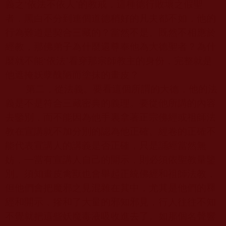
義之‘依法不依人’的教戒，這種德行敗壞之假聖
者，黑白不分到連個道德稍好的凡夫都不如，他的
行為難道是契合三藏的？當然不是。既然不相應於
經教，那佛弟子為什麼還尊奉他為大德聖者？為什
麼就不能‘依法’看穿那宗師教主的身份，完整就是
他遮掩妖孽醜陋而塗抹的畫皮？
第二，從法義。要看這個所謂的大德，他的法
義是不是符合三藏密典的義理。要從他所講的內容
去鑒別，而不能因為他手裏拿著正宗佛經或祖師法
教在宣講就不加分別的認為他正確。經卷的正確不
能代表宣講人的講義是否正確，只是誦經當然無
妨，一當有宣講人自己的開示，則必須依聖教量鑒
別。須知畫皮禽獸也會舉起正統佛經和祖師法教，
但他們會把魔邪之見混雜在其中，尤其是他們的釋
經和開示，摻和了大量的邪知邪見，行人往往不知
不覺就把這些妖魔毒液吸收進去了。如那個名聲響