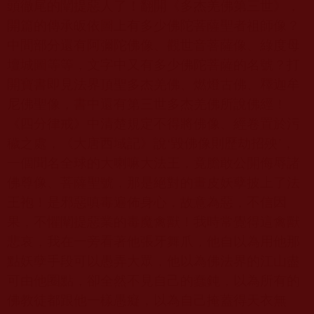
頭徹尾的闡提惡人了！翻開《多杰羌佛第三世》，
開篇的傳承皈依圖上有多少佛陀菩薩聖者祖師像？
中間部分還有阿彌陀佛像、觀世音菩薩像、綠度母
壇城圖等等，文字中又有多少佛陀菩薩的名號？打
開寶書即見法界頂聖多杰羌佛、燃燈古佛、釋迦牟
尼佛聖像，書中還有第三世多杰羌佛所說佛經！
《四分律戒》中清楚規定不得將佛像、經卷置於污
穢之處，《大唐西域記》說‘毀佛像則歷劫招殃’，
一個聞名全球的大喇嘛大法王，竟膽敢公開侮辱諸
佛尊像、菩薩聖號，那是絕對的畫皮妖孽披上了法
王袍！是邪惡嗔毒遍佈身心，故意為惡，不信因
果，不懼闡提惡業的毒魔禽獸！我時常覺得這禽獸
悲哀，我在一旁看著他張牙舞爪，他自以為用他那
點妖孽手段可以愚弄大眾，他以為佛法界的江山盡
可由他圈點，卻全然不見自己的蠢鈍，以為所有的
佛教徒都跟他一樣愚癡，以為自己掩蓋得天衣無