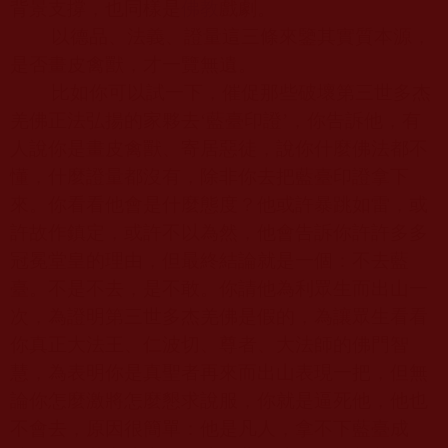
背景支撐，也同樣是
佛教
戲劇。
以德品、法義、證量這三條來鑒其實質本源，
是否畫皮禽獸，才一覽無遺。
比如你可以試一下，催促那些破壞第三世多杰
羌佛正法弘揚的家夥去‘藍臺印證’，你告訴他，有
人說你是畫皮禽獸、寄居惡徒，說你什麼佛法都不
懂，什麼證量都沒有，除非你去把藍臺印證拿下
來。你看看他會是什麼態度？他或許暴跳如雷，或
許故作鎮定，或許不以為然，他會告訴你許許多多
冠冕堂皇的理由，但最終結論就是一個：不去藍
臺。不是不去，是不敢。你請他為利眾生而出山一
次，為證明第三世多杰羌佛是假的，為讓眾生看看
你真正大法王、仁波切、尊者、大法師的佛門智
慧，為表明你是真聖者再來而出山表現一把，但無
論你怎麼激將怎麼懇求說服，你就是逼死他，他也
不會去，原因很簡單：他是凡人，拿不下藍臺成