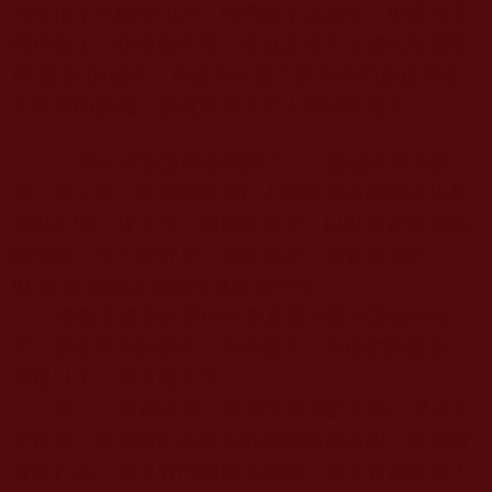
乃至根本不敢去印證。他們為了誹謗第三世多杰羌
佛用盡了一切卑鄙手段，卻就是拿不出佛法智慧取
得‘藍臺’的成就，這是為什麼？因為他們是披著畫
皮面具的妖魔，妖魔當然生不出佛法智慧來。
《舉起你智慧的金剛錘六——砸破寄居者的
殼》刊出後，我發現有些行人對寄居者的概念依然
重點不明，故今作一個提要補充，以助大家更準確
的理解。今不說寄居，改喻畫皮，雖實質相同，
但‘畫皮’更能直接體現其妖孽特性。
佛教界畫皮妖孽的存在及其對眾生慧命的危
害，都是不爭的事實，毋庸贅言。對他們的鑒別，
應從以下三個方面入手：
第一，道德品質。看這個所謂的大德，是否大
悲從善，是否時刻為眾生的福德慧命著想，有沒有
貪欲行為，有沒有罔顧佛法教戒，有沒有自吹是大