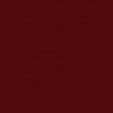
就，只好裝出或大怒、或慈悲、或忍辱等相狀跟你
繞圈。這些人平日裏任何大小供養伸手就拿來者不
拒，平常隨時以佛菩薩聖者自居，這還沒讓他展顯
隔石建壇那種高深證量，只讓他用佛菩薩本有的智
慧證量去藍臺完成兩個小雕塑，就能收入兩千萬美
元，不犯戒又不犯法，他卻不敢去了，若真有這個
本事為啥不去？為啥不拿？如果真的是佛菩薩大聖
者，拿下藍臺，就如同讓陸永舉起一百公斤杠鈴那
麼容易，因為他是奧運會舉重冠軍，那是他本身早
已具備的力量，絲毫不必犯難。那麼請問，如果有
人說陸永沒有力氣是不會舉重的假貨，正常情況
下，什麼原因會使他找一大堆別的理由來辯駁，卻
死活不肯當眾舉起那一百公斤的杠鈴呢？除非他真
的沒力氣根本舉不動，他當初舉的是假杠鈴，他是
假陸永。所以，那個說一千道一萬就是不肯去藍臺
的人，行人應該心知肚明，他之所以不去藍臺，不