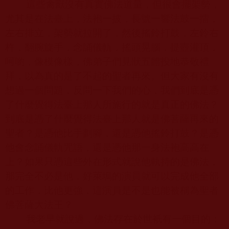
這些禽獸沒有真實佛法道量，但很會擺架勢，
尤其是在法臺上，法袍一披，長號一響法鼓一擂，
左右排立，架勢就拉開了，然後搖鈴打鼓，左鈴右
杵，翻腕旋手，念誦儀軌，搖頭晃腦，提壺灌頂，
呵喲，像模像樣，佛弟子們見狀五體投地恭敬禮
拜，以為真的是了不起的聖者再來。但大家有沒有
想過一個問題，反問一下我們的心，我們到底是憑
了什麼覺得法臺上那人所施行的就是真正的佛法？
到底是憑了什麼覺得法臺上那人就是佛菩薩再來的
聖者？是憑他比手劃腳，還是憑他搖鈴打鼓？是憑
他會念誦儀軌咒語，還是憑他那一身法袍高高在
上？如果只憑這些外在形式就說他執持的是佛法，
那完全不必是他，好萊塢的演員就可以完成他全部
的工作，比他更強，這演員是不是也能被稱為聖者
佛菩薩大法王？
我老早就說過，佛法存在於世衹有一個目的：