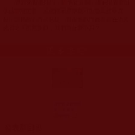
邀請來藍臺印證，讓他見真鋼，讓他現實拿出
佛法智慧證量，這麼輕而易舉就可以鑒出妖孽真
相，讓佛教界寄居惡徒、畫皮禽獸徹底暴露在光天
化日之下的照妖鏡，我們為什麼不用？
更多文章
運頓多吉白菩提
會-「老實修行」
心得報告 ──[董
愛莉]
發表新回應