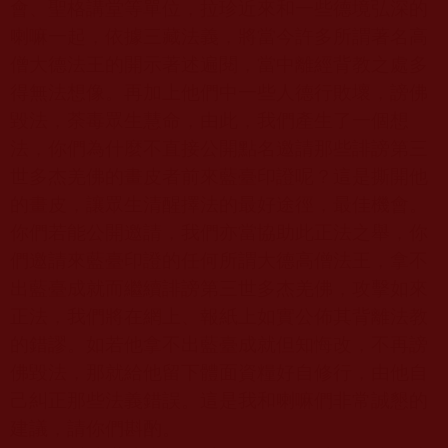
會、聖格講堂等單位，拉珍近來和一些德境弘深的
喇嘛一起，依據三藏法義，將當今許多所謂著名高
僧大德法王的開示著述遍閱，當中離經背教之處多
得無法想像。再加上他們中一些人德行敗壞，謗佛
毀法，荼毒眾生慧命，由此，我們產生了一個想
法，你們為什麼不直接公開點名邀請那些誹謗第三
世多杰羌佛的畫皮者前來藍臺印證呢？這是撕開他
的畫皮，讓眾生清醒擇法的最好途徑，最佳機會。
你們若能公開邀請，我們亦當協助此正法之舉，你
們邀請來藍臺印證的任何所謂大德高僧法王，拿不
出藍臺成就而繼續誹謗第三世多杰羌佛，攻擊如來
正法，我們將在網上、報紙上如實公佈其背離法教
的錯謬。如若他拿不出藍臺成就但知悔改，不再謗
佛毀法，那就給他留下體面資糧好自修行，由他自
己糾正那些法義錯誤。這是我和喇嘛們非常誠懇的
建議，請你們斟酌。