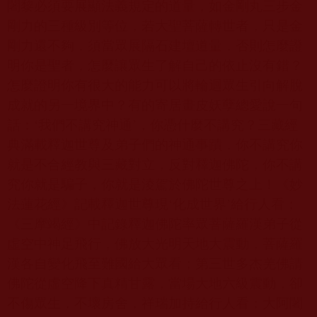
闍黎必須要展顯法義規定的道量，如金剛丸三步金
剛力的三種級別等位，若大聖菩薩轉世者，只是金
剛力還不夠，須當眾展隔石建壇道量，否則怎麼證
明你是聖者，怎麼讓眾生了解自己的依止沒有錯？
怎麼證明你有很大的能力可以將輪迴眾生引向解脫
成就的另一境界中？有的寄居畫皮妖孽總愛說一句
話：‘我們不講究神通’，你憑什麼不講究？三藏經
典滿載釋迦世尊及弟子們的神通事蹟，你不講究你
就是不合經教與三藏對立，反對釋迦佛陀，你不講
究你就是騙子，你就是淩駕於佛陀世尊之上！《妙
法蓮花經》記載釋迦世尊現‘化成世界’給行人看；
《三摩竭經》中記錄釋迦佛陀率眾菩薩羅漢弟子從
虛空中神足飛行，佛放大光明天地大震動，菩薩羅
漢各自變化飛至難國給大眾看；第三世多杰羌佛請
佛陀從虛空降下真精甘露，當場大地六級震動，卻
不傷眾生，不壞房舍，祥瑞加持給行人看；大阿闍