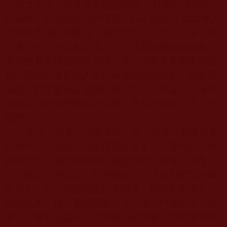
亮的大法王，講著講著經論就說：‘釋迦牟尼佛講了
很多經，但有些話我們還是可以不聽的’，比如有人
說要改革佛陀的教戒，滿口雙身法之類，都是公然
與佛陀作對的妖邪之說，行人只要聽到這類言辭，
不管他有怎樣的身份光環，不管他手裏拿著哪部佛
經，哪怕有幾百萬人在你身邊唱他的頌歌，你都應
清醒，那正是他披著身份地位的漂亮畫皮，以佛菩
薩經論為遮掩所噴出的毒液，應立刻遠離，此乃妖
魔無疑。
第三，這是非常重要的，這一條是所有畫皮禽
獸最大的致命傷，就是從實質見本源，要看這個所
謂的大德，他到底是擁有聖證量的成就者，還是一
個只會講空洞理論，甚至是連空洞理論都錯謬連篇
的凡夫。有一點我們絕對要理清，成就聖者決不可
能跟凡夫一樣，否則就是凡夫，還叫什麼聖者？聖
者必定擁有超越凡夫見聞覺知的證量，而且聖者阿