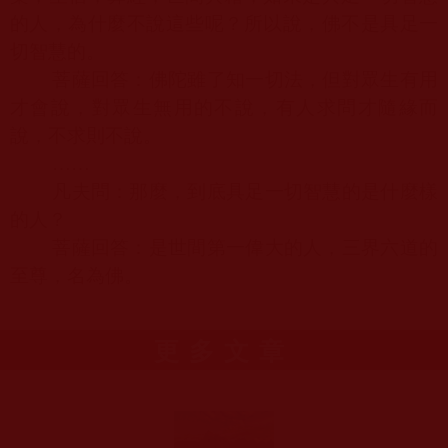
的人，為什麼不說這些呢？所以說，佛不是具足一
切智慧的。
菩薩回答：佛陀雖了知一切法，但對眾生有用
才會說，對眾生無用的不說，有人求問才隨緣而
說，不求則不說。
……
凡夫問：那麼，到底具足一切智慧的是什麼樣
的人？
菩薩回答：是世間第一偉大的人，三界六道的
至尊，名為佛。
更多文章