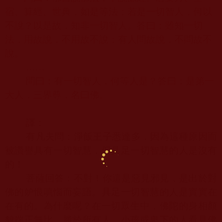
宿、算經、世典，如是等法；若是一切智人，何以
不說？以是故，知非一切智人。答曰：雖知一切
法，用故說，不用故不說；有人問故說，不問故不
說。
……
問曰：有一切智人，何等人是？答曰：是第一
大人，三界尊，名曰佛。
譯：
有凡夫問：淨飯王子悉達多，因為這種原因而
被讚譽具有一切智慧，但具足一切智慧的人是沒有
的！
菩薩回答：不對！你這是惡見邪見，是出於對
佛的妒恨嗔惱而妄語。具足一切智慧的人是實實在
在有的。為什麼呢？在一切眾生中，佛陀的身相顏
貌端正無比，勝於所有人。小孩或卑下的人看見佛