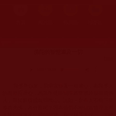
首頁
圖片區
影視區
檔案區
發文時間：2008年07月28日 星期一
瀏覽次數：167
佛陀的智慧遍及一切
拉珍
很多年以來，我常常懷著一種揪心，為很多人
的愚癡而揪心，為眾生受所知障遮弊難於獲得真佛
法，難於解脫成就而揪心。比如一直有人不信三世
多杰羌佛，為什麼呢？因為他們不相信這世界上有
人能擁有遍及一切的智慧。我曾親耳人說：「怎麼