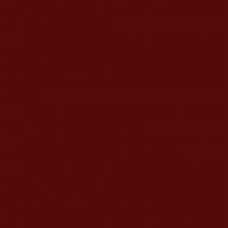
大德，才能護益佛法，摧伏外道，能令眾生增益善
業，為眾生種下善業功德。
放牛人聽了佛陀的說法，想：我們放牛的人所
知道的不過只有三四種方法，而放牛的前輩師傅們
也不過知道五六種方法，今天聽了佛陀說的，真是
讓人驚嘆前所未有啊！佛陀真是具足一切智慧，不
用懷疑了。
這就是《放牛譬喻經》裡所講到的，由此我們
知道，具足一切智慧的人是有的。
凡夫問：凡間不可能有具足一切智慧的人，為
什麼呢？我們從沒見過具足一切智慧的人。
菩薩回答：不對的。眾生不曾見過具足一切智
慧的人，有兩個原因，但不能因為自己沒有見過就
說不存在。第一，事實上有，因為某種因緣遮蓋而
不能見。譬如娑婆人類族群之最初，比如雪山的重
量，比如恆河沙的數量，雖然有，但普通人無法得