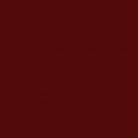
說，歎未曾有！若知此事，餘亦皆爾，實是一切智
人，無復疑也。是經，此中應廣說。以是故，知有
一切智人。
問曰：世間不應有一切智人，何以故？無見一
切智人者。答曰：不爾！不見有二種，不可以不見
故便言無。一者、事實有，以因緣覆故不見。譬如
人姓族初，及雪山斤兩，恆水邊沙數，有而不可
知。二者、實無故不見，譬如第二頭第三手，無因
緣覆而不可見。如是一切智人，因緣覆故汝不見，
非無一切智人。何等是覆因緣？未得四信，心著惡
邪，汝以是因緣覆故，不見一切智人。
問曰：所知處無量故，無一切智人。諸法無量
無邊，多人和合尚不能知，何況一人？以是故，無
一切智人！答曰：如諸法無量，智慧亦無量無數無
邊，如函大蓋亦大，函小蓋亦小。
問曰：佛自說佛法，不說餘經。若藥方、星