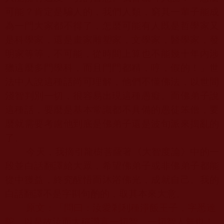
可能？肯定是騙人的，我們人類，窮其一輩子能成
為一門大家都不得了，怎麼可能有人既是哲學家又
是科學家，還是畫家雕塑家，文學家，醫學家，發
明家等等，不可能，從時間上算也不能幾十年內涉
獵這麼多門學科，而且門門都精，哼，假的！」世
法中人說這種話尚可理解，他們不懂佛法，以世間
淺智判別一切，很容易出現這種愚癡。而佛弟子說
這種話，要麼是基本常識都不具備的愚徒笨僧，要
麼就需要考慮他到底是佛弟子還是波旬派來搗亂的
了。
今天，我摘引龍樹菩薩著《大智度論》中的一
段並白話翻譯給大眾，希望佛弟子或非佛弟子都能
從中獲益，終究醒悟而沐浴佛光，成就自己。我的
白話翻譯不是字斟句酌的，取其本來大意。
原文：「問曰：汝愛剎利種淨飯王子，字悉達
陀，以是故汝而大稱讚言一切智，一切智人無也！