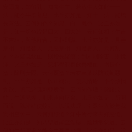
安隱處，知留乳，知養牛主。若放牛人知此十一
法，能令牛群蕃息。比丘亦如是，知十一法，能增
長善法。云何知色？知黑、白、雜色。比丘亦如
是，知一切色皆是四大，四大造。云何知相？牛吉
不吉相，與他群合，因相則識。比丘亦如是，見善
業相，知是智人；見惡業相，知是愚人。云何刮
刷？為諸蟲飲血，則增長諸瘡；刮刷則除害，則悅
澤。比丘亦如是，惡邪覺觀蟲飲善根血，增長心
瘡；除則安隱。云何覆瘡？若衣草葉以防蚊虻惡
刺。比丘亦如是，以正觀法，覆六情瘡，不令煩惱
貪欲、瞋恚惡蟲刺棘所傷。云何知作煙？除諸蚊
虻，牛遙見煙，則來趣向屋舍。比丘亦如是，所聞
而說，除諸結使蚊虻，以說法煙，引眾生入於無我
實相空舍中。云何知好道？知牛所行來去好惡道。
比丘亦如是，知八聖道能至涅槃，離斷常惡道。云
何知牛所宜處？能令牛蕃息少病。比丘亦如是，說