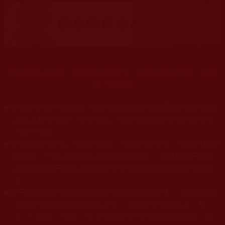
末法時期正法衰，海量佛法娑婆失，祥慶羌佛住世來，法授
佛子興佛幢。
◆
本站遵奉依行南無第三世多杰羌佛與釋迦牟尼佛所說的教法
為無上根本指南，並遵照第三世多杰羌佛辦公室的文告努
力實行運作。
本站網站的型式、目錄的編排、圖文的呈現等一切資料與相
◆
關規劃，均為本站建置人員自我的意思，非南無第三世多
杰羌佛或第三世多杰羌佛辦公室等其他機構單位所指使派
令。
◆
除三段金釦大聖德能作開示所說法義錯誤較少，四段金釦以
上的巨聖德能作正確開示之外，本站所發布的法王、尊
者、仁波且、法師、居士等的文章均不作為法義依據，最