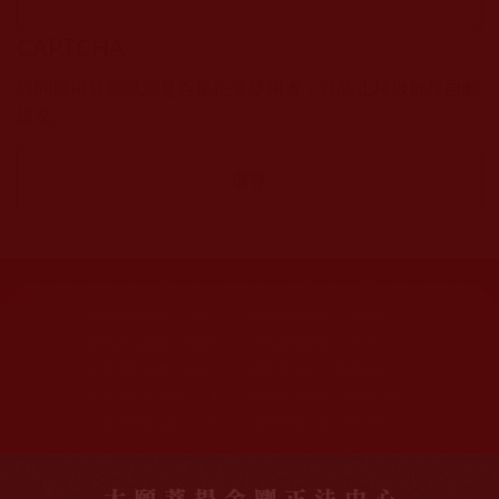
CAPTCHA
該問題用於測試您是否是正常使用者，並防止垃圾郵件自動
提交。
網站文章總數：
7196
網站圖片總數：
17884
網站影視總數：
1658
網站檔案總數：
1118
今日瀏覽人次：
1486
總瀏覽人次：
3098564
今日瀏覽文章數：
1142
總瀏覽文章數：
2358798
今日瀏覽影視數：
101
總瀏覽影視數：
91188