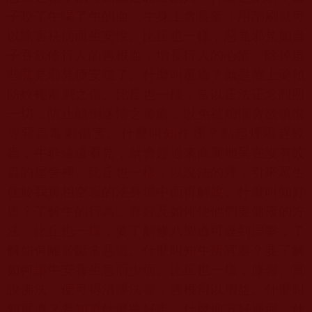
子咬了牛喝了牛的血，牛身上會長瘡；用刮刷就可
以除害祛病而生安悅。比丘也一樣，惡見邪見如蟲
子吞飲修行人的善根血，增長行人的心瘡；除掉這
些惡見邪見便安穩了。什麼叫覆瘡？就是擦上藥預
防蚊蠅毒刺之傷。比丘也一樣，常以正法正念觀照
一切，防止顛倒迷情之毒瘡，以免被煩惱貪欲嗔恨
等惡蟲毒刺傷害。什麼叫知作煙？點起煙驅趕蚊
蟲，牛群遠遠看見，就會趕過來高興地呆在沒有蚊
蟲的屋舍裡。比丘也一樣，以說法的煙，引來眾生
住於我實相空寂的法身境中而得解脫。什麼叫知好
道？了解牛的行為、喜好及如何使他們更健康的方
法。比丘也一樣，要了解修八聖道可達到涅槃，了
解如何離於斷常惡道。什麼叫知牛所宜處？要了解
如何讓牛安養生息而少病。比丘也一樣，修習、宣
說佛法，便可得清淨法喜，善根得以增益。什麼叫
知度濟？要知道什麼路好走，什麼地方好過河，什