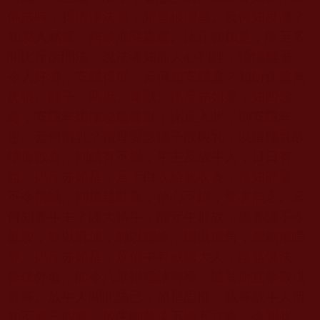
佛法時，得清淨法喜，諸善根增盛。云何知度濟？
知易入易渡，無波浪惡蟲處。比丘亦如是，能至多
聞比丘所問法；說法者知前人心利鈍，煩惱輕重，
令人好濟，安隱得度。云何知安隱處？知所住處無
虎狼、師子，惡蟲、毒獸。比丘亦如是，知四念
處，安隱無煩惱惡魔毒獸；比丘入此，則安隱無
患。云何留乳？犢母愛念犢子故與乳，以留殘乳故
犢母歡喜，則續有不竭，牛主及放牛人，日日有
益。比丘亦如是，居士白衣給施衣食，當知節量，
不令罄竭，則檀越歡喜，信心不絕，受者無乏。云
何知養牛主？護大特牛，能守牛群故，應養護不令
羸瘦，飲以麻油，飾以纓絡，標以鐵角，摩刷稱嗟
等。比丘亦如是，眾僧中有威德大人，護益佛法，
摧伏外道，能令八眾得種諸善根；隨其所宜恭敬供
養等。放牛人聞此語已，如是思惟：我等放牛人所
知不過三四事，放牛師輩遠不過五六事，今聞此