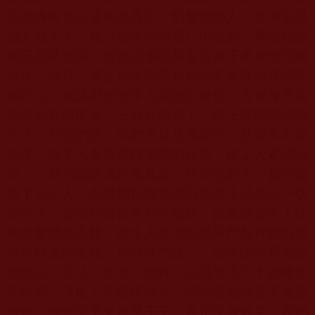
陀的身相也知道那是具足一切智慧的人，更何況是
成人或大夫。如《放牛譬喻經》中說的：摩伽陀的
國王頻婆娑羅，曾經請佛陀和五百弟子來摩伽陀國
說法三個月。國王每天需要新鮮的乳酪酥供養佛陀
和比丘，就讓那些放牛人到附近來住，方便每天送
新鮮的乳酪酥來。三個月快過了，國王憐憫那些放
牛人，對他們說：你們去見見佛陀吧，然後再出來
放牛。放牛人奉旨前往佛陀的住處，路上大家議論
說：「我們聽說佛陀是具足一切智慧的人，我們這
些下等小人，怎麼能夠識別他到底是不是具足一切
智慧？」婆羅門貴族喜歡乳酪酥，因此跟放牛人往
來頻繁關係不錯，放牛人從這些婆羅門那裡聽到過
很多經書的名稱，所以他們說：「四韋陀經裡面的
治病法、兵法、天文、歌舞、論議等等六十四種世
間技藝，淨飯王子懂得很多，問他這些很定不能難
倒他。但他生下來就是王子，肯定沒放過牛，我們