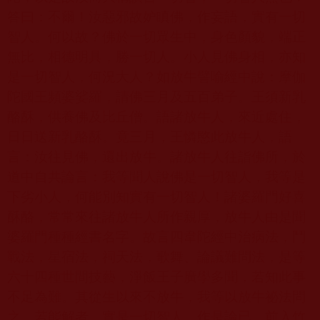
答曰：不爾！汝惡邪故妒瞋佛，作妄語，實有一切
智人。何以故？佛於一切眾生中，身色顏貌，端正
無比，相德明具，勝一切人。小人見佛身相，亦知
是一切智人，何況大人？如放牛譬喻經中說：摩伽
陀國王頻婆娑羅，請佛三月及五百弟子。王須新乳
酪酥，供養佛及比丘僧。語諸放牛人，來近處住，
日日送新乳酪酥。竟三月，王憐愍此放牛人，語
言：汝往見佛，還出放牛。諸放牛人往詣佛所，於
道中自共論言：我等聞人說佛是一切智人，我等是
下劣小人，何能別知實有一切智人！諸婆羅門好喜
酥酪，常常來往諸放牛人所作親厚，放牛人由是聞
婆羅門種種經書名字。故言四韋陀經中治病法，鬥
戰法，星宿法，祠天法，歌舞、論議難問法，是等
六十四種世間技藝，淨飯王子廣學多聞，若知此事
不足為難。其從生以來不放牛，我等以放牛祕法問
之，若能解者，實是一切智人。作是論已，前入竹