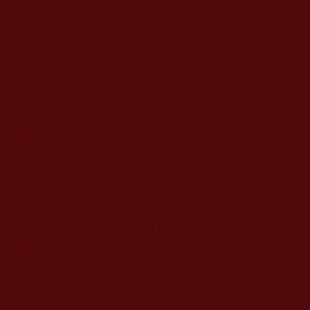
知。第二種，本身不存在所以不見，比如說人的第
二個頭第三隻手，沒有什麼因緣覆蓋，而是實際上
不存在，所以不能得見。但具足一切智慧的人，只
是因為因緣覆蓋而無法得見，並不是不存在。那麼
到底是什麼樣的因緣會遮障我們呢？不信佛，心中
惡念有邪見，這些因緣會遮障凡夫不能得見具足一
切智慧的人。
凡夫問：世間的知識是無量的，所以不可能有
具足一切智慧的人，一切法無量無邊，集合眾人之
力尚且不能得知一切，更何況是一個人？因此，具
足一切智慧的人是沒有的。
菩薩回答：諸法無量無邊，但真正的智慧也是
無量無邊的，就好像東西多容器就大，東西少容器
就小。
凡夫問：佛只說佛法，不說別的法，比如醫
藥，星宿，算經，世間典籍，如果是具足一切智慧