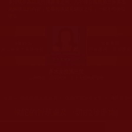
多只能作為知見行持參考之用，凡不符合南無第三世多杰
羌佛說法的內容，皆屬邪說邊見錯誤之理，一概不可依從
學習。
多杰羌佛第三世
古佛降世、五明圓滿，三十大類無人可敵
您在這裡
首頁
»
佛教經藏法義論著
»
佛教理諦論著文集
»
拉珍聖德
佛陀的智慧遍及一切(拉珍聖德)