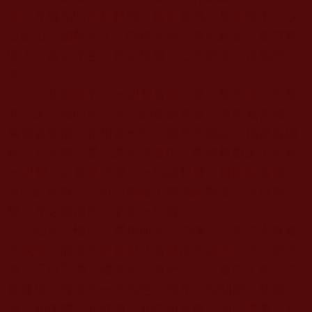
園，見佛光明照於林間。進前覓佛，見坐樹下，狀
似金山，如酥投火，燄煥大明，有似鎔金，散竹林
間上，紫金光色，視之無厭，心大歡喜，自相謂
言：
今此釋師子，一切智有無，見之無不喜，此事
亦已足。光明第一照，顏貌甚貴重，身相威德備，
與佛名相稱。相相皆分明，威神亦滿足。福德自纏
絡，見者無不愛；圓光身處中，觀者無厭足！若有
一切智，必有是功德。一切諸彩畫，寶飾莊嚴像，
欲比此妙身，不可以為喻！能滿諸觀者，令得第一
樂，見之發淨信，必是一切智！
如是思惟已，禮佛而坐。問佛言：放牛人有幾
法成就，能令牛群蕃息？有幾法不成就，令牛群不
增，不得安隱？佛答言：有十一法，放牛人能令牛
群蕃息。何等十一？知色，知相，知刮刷，知覆
瘡，知作煙，知好道，知牛所宜處，知好度濟，知