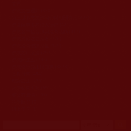
移至主內容
首頁
佛教文告通知 (370)
第三世多杰羌佛簡介與相關資訊 (423)
佛菩薩尊者高僧大德們 (421)
佛教各單位資訊與法會活動 (417)
佛教經藏法義論著 (776)
佛教法會聖蹟證量 (149)
佛教鑑師之道 (292)
佛教聞法點 (792)
佛教修行受用與知見 (3823)
菩提行德 (494)
理諦護法 (726)
文學藝術工巧 (691)
娑婆有溫情 (107)
科學眼 (110)
線上學院 (11)