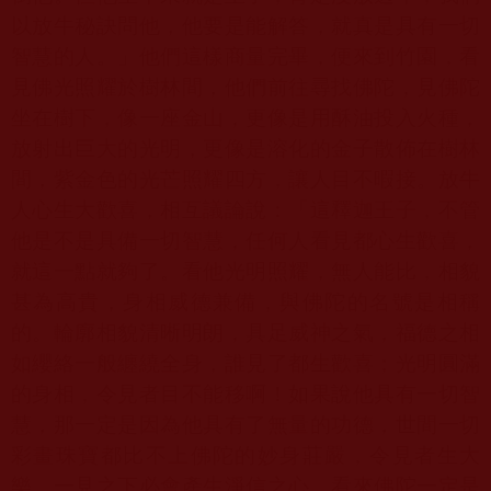
以放牛秘訣問他，他要是能解答，就真是具有一切
智慧的人。」他們這樣商量完畢，便來到竹園，看
見佛光照耀於樹林間，他們前往尋找佛陀，見佛陀
坐在樹下，像一座金山，更像是用酥油投入火種，
放射出巨大的光明，更像是溶化的金子散佈在樹林
間，紫金色的光芒照耀四方，讓人目不暇接。放牛
人心生大歡喜，相互議論說：「這釋迦王子，不管
他是不是具備一切智慧，任何人看見都心生歡喜，
就這一點就夠了。看他光明照耀，無人能比，相貌
甚為高貴，身相威德兼備，與佛陀的名號是相稱
的。輪廓相貌清晰明朗，具足威神之氣，福德之相
如纓絡一般纏繞全身，誰見了都生歡喜；光明圓滿
的身相，令見者目不能移啊！如果說他具有一切智
慧，那一定是因為他具有了無量的功德，世間一切
彩畫珠寶都比不上佛陀的妙身莊嚴，令見者生大
樂，一見之下必會產生淨信之心，看來佛陀一定是