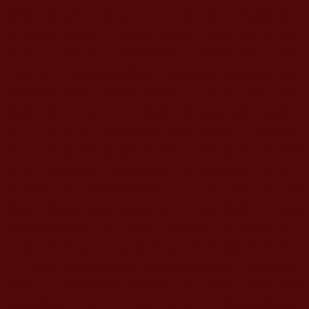
麼地方無波無浪毒蟲少。比丘也一樣，要能懂得前
往博學多聞的比丘那裡求學佛法，而說法的人要知
道眾生心的利鈍，煩惱的輕重，順應其性而方便善
巧度化。什麼叫知安隱處？要知道牛住的地方應該
沒有豺狼虎豹，沒有惡蟲毒獸。比丘也一樣，要常
觀四念處，使自己的心安隱沒有煩惱的毒蛇猛獸，
比丘入此清淨，則能安穩行持沒有過患。什麼叫留
乳？母牛愛護牛犢用牛乳喂養，使牛犢不把牛乳喝
盡母牛會很高興，因為這樣牛乳不會枯竭，牛主人
和放牛人每日都能得到牛乳。比丘也一樣，居士供
養的衣物食品應當節儉使用，不要輕易用完，這樣
使供養者歡喜，信心增益，受用的人也不會匱乏。
什麼叫養牛主？就是要有能強有力保護牛群的主
人，能把牛群養得健壯不會讓牠們衰弱，能給牠們
喝麻油，給牠他們裝飾纓絡，裝上鐵角，能洗刷牠
們稱讚牠們。比丘也一樣，僧眾之中要有具威德的