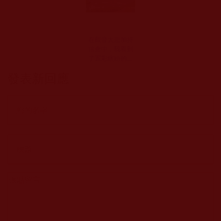
在觀音大悲加持
法會中，我看到
了五彩繽紛的世
界(園智)
發表新回應