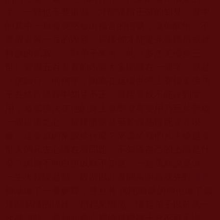
字，一條也不要遺漏，才能獲得正確的知見。書中
的其中一頁會突然放出福音的信號，讓你醒悟，不
要放過每一頁的內容，這樣你才能更完美獲得成就
解脫的福音。」對弟子來說，此《多杰羌佛第三
世》寶書五百多頁的內容大多圍繞在一個字，就是
『信願行』的信字，因為在這個世界上有很多佛弟
子在修行過程中知見不正，最後造成不能達到受
用，造成佛法在他的身上修學沒有受用乃至於變成
一個退道之心，最後墮落甚至於報應慘死等等現
象。這個原因來源於什麼？來源於我們凡夫總是拿
世人的凡夫心識在看問題，不知道自己的上師是什
麼？因為不明白所以就不知道，一起風就說是涼，
一生火就說是熱，故所以此書開宗明義就先對
佛教
傳承做了一番解釋，並且將 佛陀師爺的地位做了最
淺顯易懂的描述。想起來慚愧，憶起弟子以前第一
次恭讀時，看到此處心裡總是覺得十分不可思議，