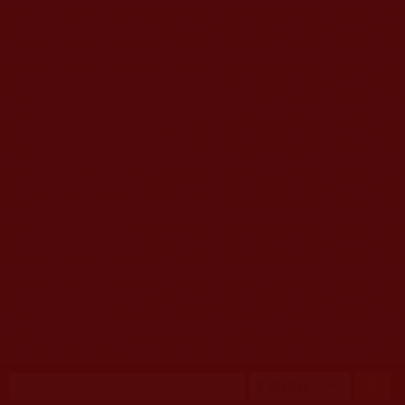
移至主內容
首頁
佛教文告通知 (370)
第三世多杰羌佛簡介與相關資訊 (423)
佛菩薩尊者高僧大德們 (421)
佛教各單位資訊與法會活動 (417)
佛教經藏法義論著 (776)
佛教法會聖蹟證量 (149)
佛教鑑師之道 (292)
佛教聞法點 (792)
佛教修行受用與知見 (3823)
菩提行德 (494)
理諦護法 (726)
文學藝術工巧 (691)
娑婆有溫情 (107)
科學眼 (110)
線上學院 (11)