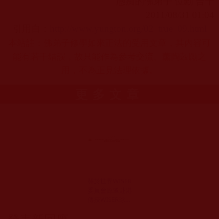
愚痴的佛弟子 位勳 合十
2011/08/31 01:04
引用自：
http://www.yungton.org/02_true_09.html
本站註：佛弟子修學如來正法的受用文章，其內容可
能有若干錯誤，故只能作為參考交流、薰陶鼓勵之
用，不為正見法理依據。
更多文章
關於世界WISER
委員會應邀赴港
傳授WISER球藝
規則