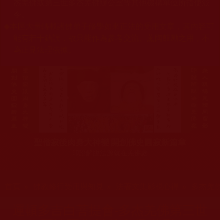
杰羌佛或第三世多杰羌佛辦公室等其他機構單位所指使派
令。
◆
本區大量轉載諸佛弟子修學如來正法的受用文章，其內容可
能有若干錯誤，故只能作為參考交流、薰陶鼓勵之用，不
為正見法理依據。
聖僧寂後肉身大神變 開創佛史圓寂新篇章
印證解脫法源就在羌佛處
您在這裡
首頁
»
佛教修行受用與知見
»
法著文集影視心得
»
多杰羌
運頓多吉白菩提會-多杰羌佛第三世