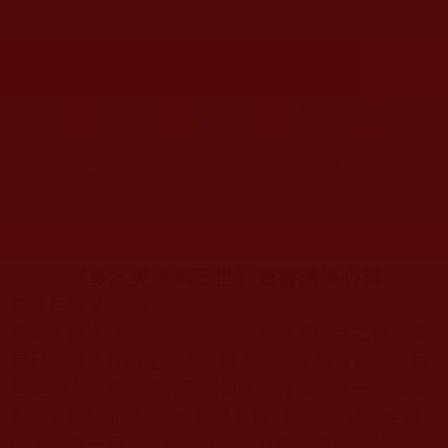
正法寶典 讀後心得(位勳)
首頁
圖片區
影視區
檔案區
發文時間：2012年08月03日 星期五
瀏覽次數：111
《多杰羌佛第三世》寶書讀後心得
仁波且師父 道鑑
恭讀了數次《
多杰羌佛第三世
》寶書內容之後，還
是只能說這真的是一本「寶書」，此書寶貴之處我
想是因人而異，或許正因如此，背後才有一段這樣
對讀者提醒的話
─
「你如果要得到幸福，請把全書
的內容看一遍，包括附件等，只要能看得清楚的