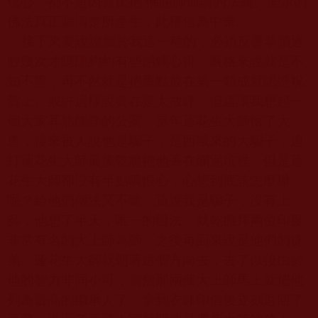
信心，都不是因真正把 佛陀師爺講的法義、開示的
佛法真正聽清楚所產生，此種信為中乘。
接下來要說說屬於我這一種的，必須反覆恭讀過
數幾次才隱隱約約有些感觸心得，嚴格來說就是不
知不覺，再不然就是把重點放在第一類成就認證祝
賀上。或許這樣說實在是太放肆，但這讓我想起一
個大家耳熟能詳的公案，當年蓮花生大師悟了大
道，後來被人說他是騙子，是西域來的大騙子，追
打蓮花生大師最後乾脆把他丟在爛泥坑裡。但是蓮
花生大師卻沒有半點嗔恨心，心想到底該怎麼辦
呢？給他們傳法又不聽，還說我是騙子，沒有上
師，他想了半天，唯一的辦法，就乾脆拜兩位印度
非常有名的大上師為師，之後再回來說是他們的徒
弟。蓮花生大師就朝著這個方向去，去了以後由於
他的智力非同小可，當然那兩個大上師馬上就把他
列為最高的繼承人了。拿到衣缽印信後立刻返回了