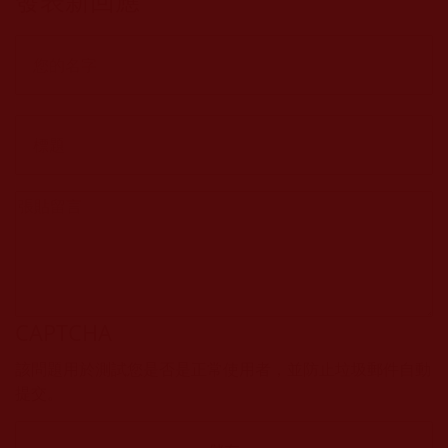
發表新回應
CAPTCHA
該問題用於測試您是否是正常使用者，並防止垃圾郵件自動
提交。