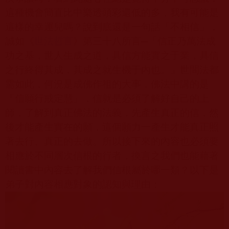
這種機會簡直比中樂透頭彩還低的多，我有可能是
這樣的幸運兒嗎？說到底還是一句話「不相信」，
誠如《
世法哲言
》第三十八所言
─
「信正乃萬法成
功之基，世人生成之道，具信方能實之于業，具信
之行終得其成，其成之就生機于內也。」世間法都
需如此，何況是成佛作祖的大事，佛法中講的是
「信願行戒定慧」，信就是必須了解好自己的上
師，了解到真正佛法的法義，先產生真正的信，然
後才能產生實在的願，這個願力一產生才能真正照
著去行、真正的去做。所以接下來的內容也必須要
相應於不同層次信根的行者，換言之我們也能藉著
閱讀書中內容去了解我們信根屬於哪一類？以下是
弟子對內容相應對象的認知與理由：