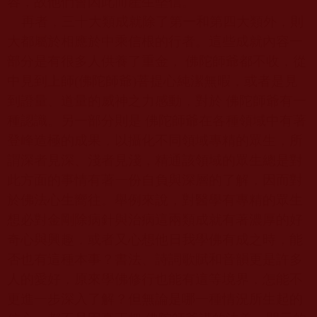
容，故他們會因此而產生堅信。
再者，三十大類成就除了第一和第四大類外，則
大都屬於相應於中乘信根的行者。這些成就內容一
部分是有很多人供養了重金， 佛陀師爺都不收，從
中見到上師
(
佛陀師爺
)
菩提心純潔無暇，或者是見
到證量、道量的威神之力感動，對於 佛陀師爺有一
種認識。另一部分則是 佛陀師爺在各種領域中有著
登峰造極的成果，以攝化不同領域專精的眾生，所
謂深者見深、淺者見淺，精通該領域的眾生總是對
此方面的事情有著一份自負與深層的了解，因而對
於佛法心生嚮往。舉例來說，對醫學有專精的眾生
想必對金剛除病針與治病這兩類成就有著濃厚的好
奇心與興趣，或者又心想他日我學佛有成之時，能
否也有這種本事？書法、詩詞歌賦和音韻更是許多
人的愛好，原來學佛修行也能有這等境界，怎能不
更進一步深入了解？但無論是哪一種情況所生起的