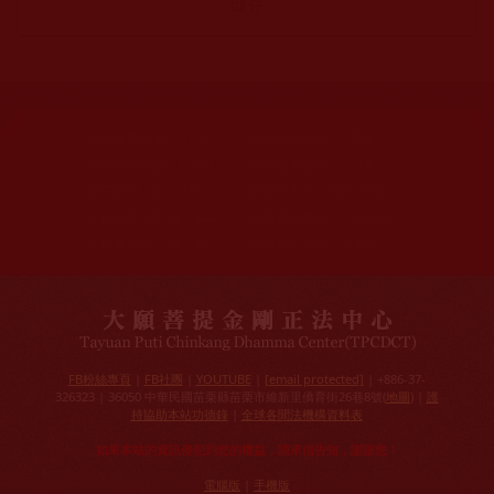
網站文章總數：
7194
網站圖片總數：
17881
網站影視總數：
1658
網站檔案總數：
1118
今日瀏覽人次：
718
總瀏覽人次：
3091298
今日瀏覽文章數：
544
總瀏覽文章數：
2353046
今日瀏覽影視數：
25
總瀏覽影視數：
90839
FB粉絲專頁
|
FB社團
|
YOUTUBE
|
[email protected]
| +886-37-
326323 | 36050 中華民國苗栗縣苗栗市維新里僑育街26巷8號(
地圖
) |
護
持協助本站功德錄
|
全球各聞法機構資料表
如果本站的資訊侵犯到您的權益，請來信告知，謝謝您！
電腦版
|
手機版