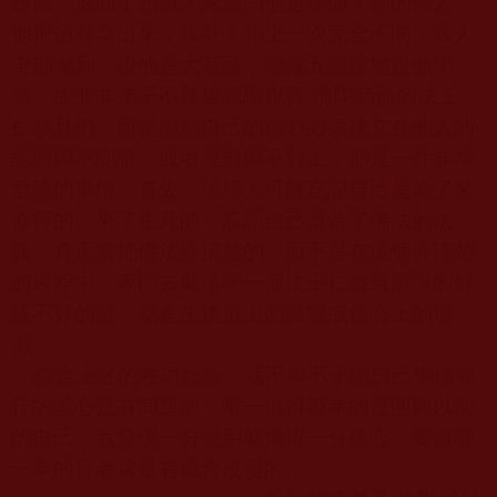
西藏，返回了西藏人家就問他是哪個大師的傳人，
他把招牌拿出來，唉呀！和上一次完全不同，眾人
全部嚇到，說他是大菩薩，個個五體投地跟他學
習。故並非弟子不尊重認證祝賀 佛陀師爺的法王、
仁波且們，而是假如自己的信心必須建立在他人的
認證與不認證，或者是對與不對上，那是一件非常
危險的事情。首先，這種人可能忘記自己是為了來
修行的、來了生死的，忘記自己是為了佛法的法
義，真正要把佛法弄清楚的，而不是在這個弄清楚
的過程中，專門去聽信哪一個法王仁波且所說的好
或不好的話，就產生道量上的影響或信心上的增
減。
綜合上述的各項結論，我不得不承認自己學佛修
行的誠心是有問題的，唯一值得慶幸的是回觀以前
的自己，我發現一分受用就換得一分信心，要做哪
一乘的行者還是有機會改變的。