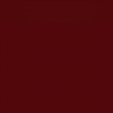
大量佛弟子恭聞羌佛法音，修學如來正法，而獲諸受用。
◆
本站遵奉依行南無第三世多杰羌佛與釋迦牟尼佛所說的教法
為無上根本指南，並遵照第三世多杰羌佛辦公室的文告努
力實行運作。
◆
除三段金釦大聖德能作開示所說法義錯誤較少，四段金釦以
上的巨聖德能作正確開示之外，本站所發布的法王、尊
者、仁波且、法師、居士等的文章均不作為法義依據，最
多只能作為知見行持參考之用，凡不符合南無第三世多杰
羌佛說法的內容，皆屬邪說邊見錯誤之理，一概不可依從
學習。
◆
本站網站的型式、目錄的編排、圖文的呈現等一切資料與相
關規劃，均為本站建置人員自我的意思，非南無第三世多