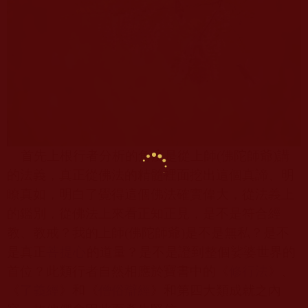
首先上根行者分析的角度是從上師
(
佛陀師爺
)
講
的法義，真正從佛法的精髓裡面挖出這個真諦、明
瞭真如，明白了覺得這個佛法確實偉大，從法義上
的鑑別，從佛法上來看正知正見，是不是符合經
教、教戒？我的上師
(
佛陀師爺
)
是不是無私？是不
是真正
菩提心
的道量？是不是證到整個娑婆世界的
首位？此類行者自然相應於寶書中的《
修行法
》、
《
了義經
》和《
僧俗辯經
》和第四大類成就之內