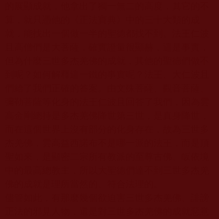
的展顯成就，他拿出了獨一無二的高度，其它的不
算，就只憑他的《正法寶典》中的三十大類的成
就，能找出一個做一半的聖德都找不到。法王仁波
且高僧們是大菩薩，確實證量很顯赫，這是事實，
但為什麼三世多杰羌佛的成就，其他的聖德們做不
到呢？如何解釋這一鐵的事實呢？法王、大仁波且
們給了我們正確的答案。由文殊菩薩、觀音菩薩、
彌勒菩薩等化身的法王仁波且回答了我們，因為雲
高金剛總持是多杰羌佛降世第三世，是真身降世，
而在這個世界上沒有部分的化身存在，故為三世多
杰羌佛，雲高益西諾布不是哪一派的法王，而是頂
聖如來，是顯密二宗所有教派的至尊古佛、皈依境
中的最高總教主，所以大聖德們達不到
三世多杰羌
佛
的成就是理所當然的、符合法理的。
儘管如此，有那麼幾個欲迫害三世多杰羌佛、誹謗
正法的邪見人物，還是對三世多杰羌佛的成就惡意