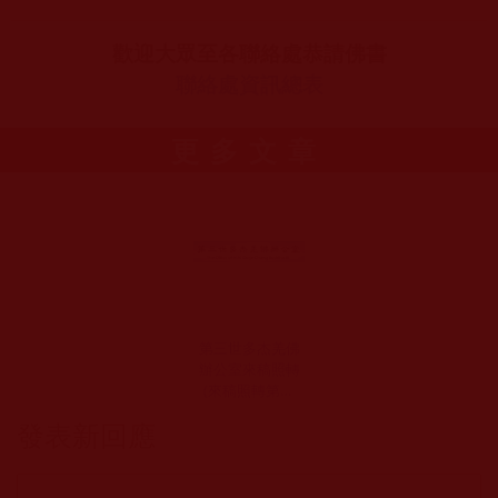
歡迎大眾至各聯絡處恭請佛書
聯絡處資訊總表
更多文章
第三世多杰羌佛
辦公室來稿照轉
(來稿照轉第三
號）(2009年11月
發表新回應
1日)