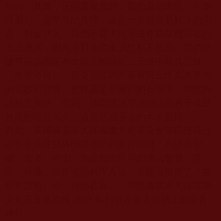
玷污，其實，正的還是邪的，假的還是真的，在事
實面前，是平等的真理。這是一個很容易解決的問
題，對這些人，我們不要求他完成尊勝益西諾布的
五蹟應試，因為這對他們來說想都不敢想。我們根
據尊勝益西諾布大法王的授記，五跡中取其二跡：
『無聖可複』，只要他能夠照著複製三世多杰羌佛
的玄妙彩寶雕、把祥霧定在雕刻的石洞中，他說的
話就是真理，否則，他即是說空洞假話的愚子或是
無能的邪見凡夫，這就是謗誣者的本來面目！
為此，美國義雲高大師國際文化基金會等四機構已
設立永久性對外印證應試的藍台印證：凡諸方聖
德、智者、善士，無論施用你們的佛法智慧、證
量、神通，或世間的科學方法，若能複製得了『玄
妙彩寶雕』和『神秘石霧』，美國義雲高大師國際
文化基金會均按
2003
年刊登在各大報紙上的宣告
執行。