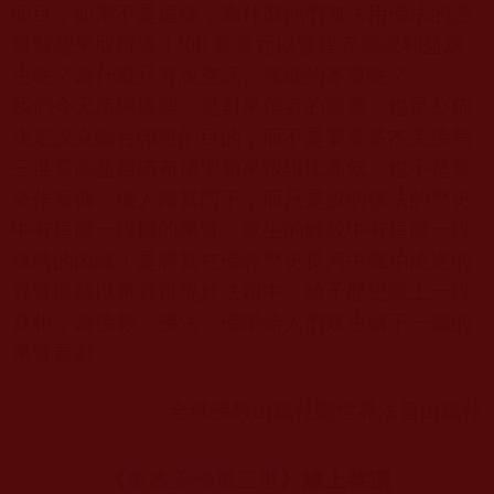
面目，如果不是這樣，為什麼他們無法用佛法的證
量智慧來取得這
1200
萬美元以修建寺廟或利益眾
生呢？為什麼只有說空話、無能的本事呢？
我們今天所講這些，是對來信者的回應，也是公佈
決定設立藍台印證的目的，而不是要拿多杰羌佛第
三世雲高益西諾布頂聖如來跟誰比高低，也不是拿
來作宣傳，讓人歸其門下，而只是說明佛法的歷史
中有這麼一段鐵的事實，眾生的解脫中有這麼一段
殊勝的因緣！是將其在佛教歷史長河中飄泊流過的
真實痕跡以事實再現於法籍中，給予歷史賦上一段
真相，為佛教、佛法、佛學給人們眾生留下一鐵的
事實貢獻。
全球佛教出版社暨世界法音出版社
《
多杰羌佛第三世
》線上恭讀