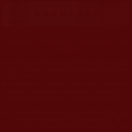
末法時期正法衰，海量佛法娑婆失，祥慶羌佛住世來，法授
佛子興佛幢。
◆
本站遵奉依行南無第三世多杰羌佛與釋迦牟尼佛所說的教法
為無上根本指南，並遵照第三世多杰羌佛辦公室的文告努
力實行運作。
本站網站的型式、目錄的編排、圖文的呈現等一切資料與相
◆
關規劃，均為本站建置人員自我的意思，非南無第三世多
杰羌佛或第三世多杰羌佛辦公室等其他機構單位所指使派
令。
◆
除三段金釦大聖德能作開示所說法義錯誤較少，四段金釦以
上的巨聖德能作正確開示之外，本站所發布的法王、尊
者、仁波且、法師、居士等的文章均不作為法義依據，最