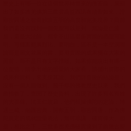
歷史上有哪一位在這個世界轉世來的佛菩薩，展顯
出了如多杰羌佛第三世雲高益西諾布頂聖如來，證
顯密圓通之智而妙諳五明的高度和完美境界？目前
我們還沒有找到一個先聖可以並列，無論是仁波
且，還是大法師，都拿不出這麼多實際的憑證可說
明、可擺案翻展對比。要明白，這不是一本空洞理
論而是圖文並展的書，要用實際的成果擺在大家的
面前，而不是只有文字排版。如果你能說出有哪一
位聖德，請拿出他的證量給大家看，請擺出實際的
成果和資料，來支撐其說。我們詳查後的結論是：
沒有一個人能做到。幾千年的佛教歷史以來，我們
曲指數了，查閱了歷史資料，出現了許多有名有姓
的大菩薩、法王仁波且，他們根據佛陀的定論：博
通三藏，融匯密典，開敷五明，顯密圓通，作為佛
陀規定的成就證量表法，無可非議，確實偉大。但
是，相比之下，三世多杰羌佛確實達到了前無古聖