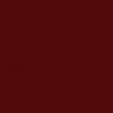
CAPTCHA
該問題用於測試您是否是正常使用者，並防止垃圾郵件自動
提交。