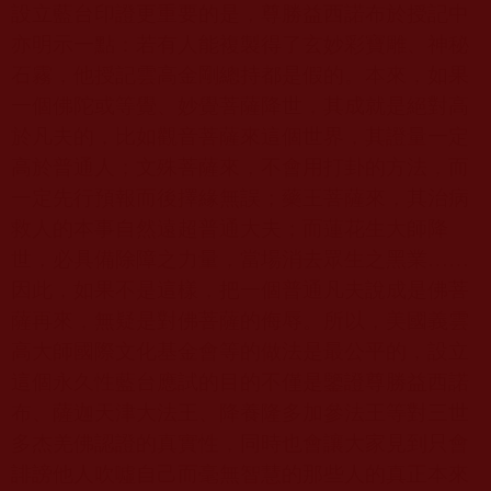
設立藍台印證更重要的是，尊勝益西諾布於授記中
亦明示一點：若有人能複製得了玄妙彩寶雕、神秘
石霧，他授記雲高金剛總持都是假的。本來，如果
一個佛陀或等覺、妙覺菩薩降世，其成就是絕對高
於凡夫的，比如觀音菩薩來這個世界，其證量一定
高於普通人；文殊菩薩來，不會用打卦的方法，而
一定先行預報而後擇緣無誤；藥王菩薩來，其治病
救人的本事自然遠超普通大夫；而蓮花生大師降
世，必具備除障之力量，當場消去眾生之黑業
……
因此，如果不是這樣，把一個普通凡夫說成是佛菩
薩再來，無疑是對佛菩薩的侮辱。所以，美國義雲
高大師國際文化基金會等的做法是最公平的，設立
這個永久性藍台應試的目的不僅是鑒證尊勝益西諾
布、薩迦天津大法王、降養隆多加參法王等對三世
多杰羌佛認證的真實性，同時也會讓大家見到只會
誹謗他人吹噓自己而毫無智慧的那些人的真正本來