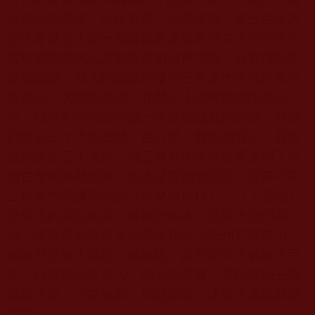
就虹身法界境，比比皆是，不勝枚舉。第三世多杰
羌佛是歷史上第一個獲得最多世界頂尖大聖法王仁
波切們依教規認證和祝賀的頂首古佛，其實佛陀不
須被認證，最大的認證即是第三世多杰羌佛所獨自
首創三十大類的成就，在歷史上除釋迦佛陀說法
外，找不到任何能完成一半這種成就的聖德，何況
列出的三十大類成就，也只是一個名相而已，其實
成果遠超三十大類，第三世多杰羌佛確實達到了前
無古聖的展顯成就，這才是實相的認證。寶書中第
三世多杰羌佛開示的《什麼叫修行》、《了義經》
是佛法的真如殿堂，解脫的根本，法界大法的源
頭，當然還有很多大法開示和說法未刋在寶書中，
如絕世之無上真經、解脫經、及所開示之解脫大手
印，行者能依之深入，則光明充遍，及時證到三圓
成就次第，法益無窮，福慧圓滿，速得大成就解脫
登聖。