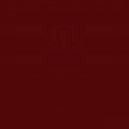
多只能作為知見行持參考之用，凡不符合南無第三世多杰
羌佛說法的內容，皆屬邪說邊見錯誤之理，一概不可依從
學習。
多杰羌佛第三世
古佛降世、五明圓滿，三十大類無人可敵
您在這裡
首頁
»
佛教經藏法義論著
»
佛教經藏法著文集介紹
»
簡介
《多杰羌佛第三世》簡介