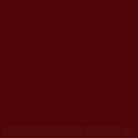
移至主內容
首頁
佛教文告通知 (370)
第三世多杰羌佛簡介與相關資訊 (423)
佛菩薩尊者高僧大德們 (421)
佛教各單位資訊與法會活動 (417)
佛教經藏法義論著 (776)
佛教法會聖蹟證量 (149)
佛教鑑師之道 (292)
佛教聞法點 (792)
佛教修行受用與知見 (3823)
菩提行德 (494)
理諦護法 (726)
文學藝術工巧 (691)
娑婆有溫情 (107)
科學眼 (110)
線上學院 (11)