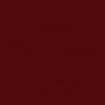
出版社的說明
在這本《正法寶典》即將出版的消息傳出之後，有
善知識給我們出版社來信說：為什麼我們要專門出
版多杰羌佛第三世雲高益西諾布頂聖如來顯密圓
通、妙諳五明的《正法寶典》，而不出其他法王們
的寶典五明集，是否有些偏愛執取？憑什麼稱三世
多杰羌佛？有什麼超人的本領堪為聖人？作出認證
的人應該是不負責任、信口開河？為此，本社藉
《正法寶典》面世之際，我們秉持一個佛弟子的道
德行為，抱著嚴守戒律的行持，在此說幾句毫無妄
語、真實不虛而願承擔因果責任的話。
我們以恭敬的心敬請大家想一想告訴我們，在佛教