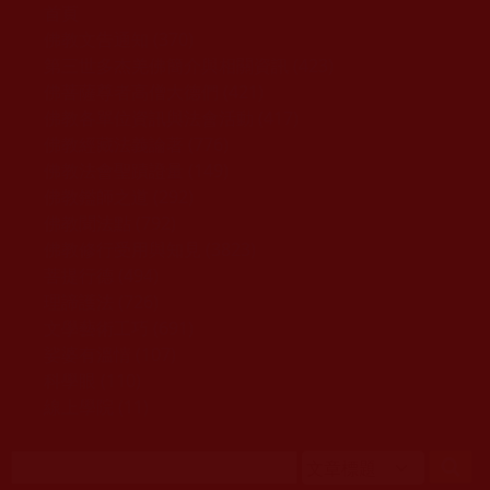
移至主內容
首頁
佛教文告通知 (370)
第三世多杰羌佛簡介與相關資訊 (423)
佛菩薩尊者高僧大德們 (421)
佛教各單位資訊與法會活動 (417)
佛教經藏法義論著 (776)
佛教法會聖蹟證量 (149)
佛教鑑師之道 (292)
佛教聞法點 (792)
佛教修行受用與知見 (3823)
菩提行德 (494)
理諦護法 (726)
文學藝術工巧 (691)
娑婆有溫情 (107)
科學眼 (110)
線上學院 (11)