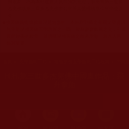
關規劃，均為本站建置人員自我的意思，非南無第三世多
杰羌佛或第三世多杰羌佛辦公室等其他機構單位所指使派
令。
◆
佛菩薩藝術成就展現是無盡的，本站所刊載之相關文章資訊
無非是諸佛菩薩五明所展之一隅，願藉寥寥數篇之文，引眾
賞析妙美的殿堂，並讚嘆諸佛菩薩之般若所顯，超凡人間、
藝冠娑婆。
您在這裡
首頁
»
文學藝術工巧
»
南無羌佛文學藝術工巧欣賞
»
中國
H.H.第三世多杰羌佛中國畫作品：飛
舟拿魚
首頁
圖片區
影視區
檔案區