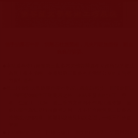
信手拈霧石中存，韻雕石柱應聲縮，凡夫巧匠無能複，藍台
巍巍佇娑婆。
◆
本站遵奉依行南無第三世多杰羌佛與釋迦牟尼佛所說的教法
為無上根本指南，並遵照第三世多杰羌佛辦公室的文告努
力實行運作。
◆
除三段金釦大聖德能作開示所說法義錯誤較少，四段金釦以
上的巨聖德能作正確開示之外，本站所發布的法王、尊
者、仁波且、法師、居士等的文章均不作為法義依據，最
多只能作為知見行持參考之用，凡不符合南無第三世多杰
羌佛說法的內容，皆屬邪說邊見錯誤之理，一概不可依從
學習。
◆
本站網站的型式、目錄的編排、圖文的呈現等一切資料與相