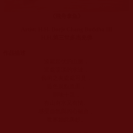
《飛舟拿魚》
Artist: H.H. Dorje Chang Buddha III
H.H.
第三世多杰羌佛
作品描述
遠處起伏的山脈，
近處蕩漾的水波，
藝術之美處處可見，
藍色裝點畫面，
韻味十足，
有山有水又有情。
感受自然與內心融合，
世界如此美妙。