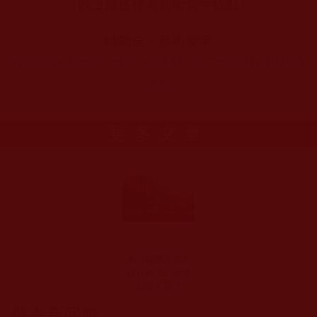
（以上描述僅為藝術寰宇觀點）
轉載自：藝術寰宇
https://mp.weixin.qq.com/s/h81te7o7qbz8ZG5iIMwX
Mw
更多文章
為什麼我努力念
經行善了，命運
卻還不變？
發表新回應