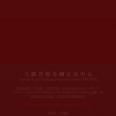
網站文章總數：
7194
網站圖片總數：
17881
網站影視總數：
1658
網站檔案總數：
1118
今日瀏覽人次：
718
總瀏覽人次：
3089158
今日瀏覽文章數：
541
總瀏覽文章數：
2351352
今日瀏覽影視數：
20
總瀏覽影視數：
90769
FB粉絲專頁
|
FB社團
|
YOUTUBE
|
[email protected]
| +886-37-
326323 | 36050 中華民國苗栗縣苗栗市維新里僑育街26巷8號(
地圖
) |
護
持協助本站功德錄
|
全球各聞法機構資料表
如果本站的資訊侵犯到您的權益，請來信告知，謝謝您！
電腦版
|
手機版