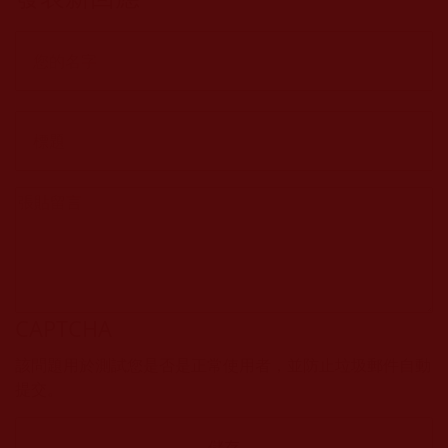
CAPTCHA
該問題用於測試您是否是正常使用者，並防止垃圾郵件自動
提交。