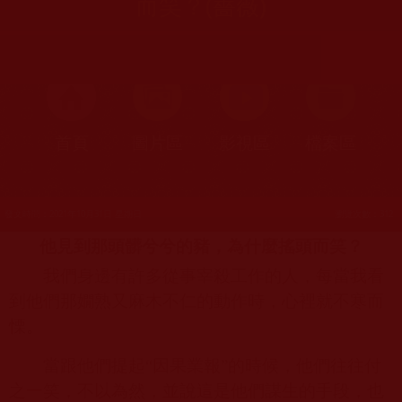
而笑？(薔薇)
首頁
圖片區
影視區
檔案區
發文時間：2021年10月31日 星期日
瀏覽次數：312
他見到那頭髒兮兮的豬，為什麼搖頭而笑？
我們身邊有許多從事宰殺工作的人，每當我看
到他們那嫺熟又麻木不仁的動作時，心裡就不寒而
慄。
當跟他們提起“因果業報”的時候，他們往往付
之一笑，不以為然，並說這是他們謀生的手段，也