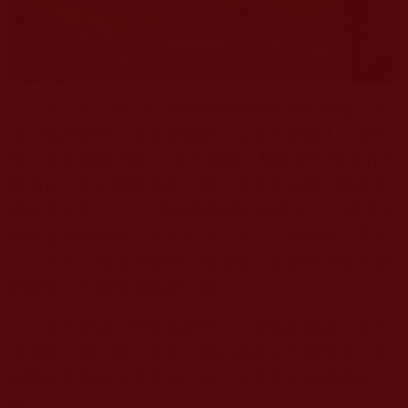
有一天，有一位得道高僧和弟子外出化緣，路
過一個村鎮時，遠遠就聽到一位賣魚的老人一邊叫
賣一邊哀傷地大喊：“老天爺啊，我的兒子究竟有什
麼過錯，年紀輕輕就死了啊？若是他活著，我就不
用這麼辛苦了……”高僧看看傷心的老人，又看看裝
在竹簍裡的魚兒，沒有言語，露出一絲苦笑。又走
了一會兒，當高僧看到一隻全身沾滿屎尿大搖大擺
的豬時，又無奈地搖頭一笑。
弟子把這一切看在眼裡，心裡滿是疑惑，忍不
住問道：師父啊，您見了傷心的老人不同情他，見
到那頭屎尿豬又會搖頭一笑，這究竟是什麼因緣
呢？