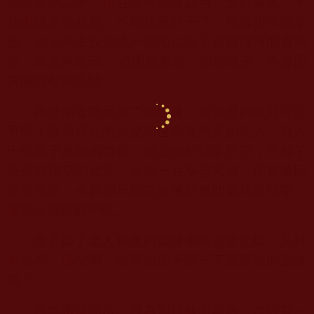
德而成為皇帝，但在位時剛愎自用，逆行暴施，不
知繼續培福修慧，不知施恩於天下，福報很快地享
盡，以至今生投胎成一個地位低下福報淺薄的賣魚
翁，靠賣魚度日。 這因緣果報，如影隨形，不會因
貴賤而有所區別！
高僧接著開示第二個因緣：魚簍裡的魚兒可悲
可憐！眼前掙扎的魚兒前世為無想天的天人，有八
十億四千萬劫的壽命，但是由於執著於空，不能了
悟空亦複空的道理，所以一旦享盡天福，依舊輪回
受罪做魚，今日卻只能在魚簍裡無助地苟延殘喘，
連性命都自顧不暇。
弟子聽了老人和魚的因緣果報非常驚駭，又好
奇地問：師父啊，能再給弟子講一下那頭豬的因緣
嗎？
高僧繼續開示：我為那只豬而難過。曾經有一