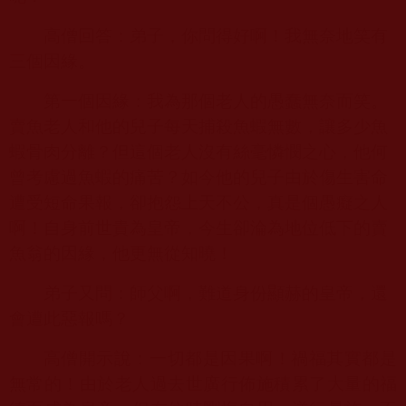
高僧回答：弟子，你問得好啊！我無奈地笑有
三個因緣。
第一個因緣：我為那個老人的愚蠢無奈而笑。
賣魚老人和他的兒子每天捕殺魚蝦無數，讓多少魚
蝦骨肉分離？但這個老人沒有絲毫憐憫之心，他何
曾考慮過魚蝦的痛苦？如今他的兒子由於傷生害命
遭受短命果報，卻抱怨上天不公，真是個愚癡之人
啊！自身前世貴為皇帝，今生卻淪為地位低下的賣
魚翁的因緣，他更無從知曉！
弟子又問：師父啊，難道身份顯赫的皇帝，還
會遭此惡報嗎？
高僧開示說：一切都是因果啊！禍福其實都是
無常的！由於老人過去世廣行佈施積累了大量的福