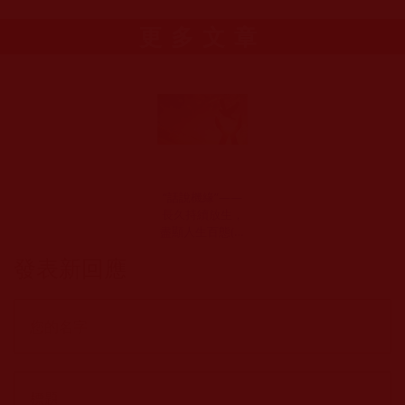
更多文章
“話說機緣”——
長久持續放生，
盡顯人生百態(福
寶)
發表新回應