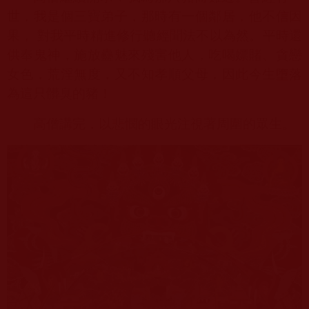
世，我是個三寶弟子，那時有一個鄰居，他不信因
果， 對我平時精進修行聽經聞法不以為然。平時還
供奉鬼神，施放蠱魅來殘害他人，吃喝嫖賭、貪戀
女色，荒淫無度，又不知孝順父母，因此今生墮落
為這只髒臭的豬！
高僧講完，以悲憫的眼光注視著周圍的眾生。