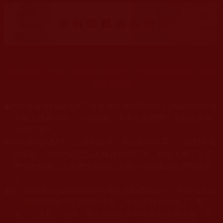
末法時期正法衰，海量佛法娑婆失，祥慶羌佛住世來，法授
佛子興佛幢。
◆
本站遵奉依行南無第三世多杰羌佛與釋迦牟尼佛所說的教法
為無上根本指南，並遵照第三世多杰羌佛辦公室的文告努
力實行運作。
本站網站的型式、目錄的編排、圖文的呈現等一切資料與相
◆
關規劃，均為本站建置人員自我的意思，非南無第三世多
杰羌佛或第三世多杰羌佛辦公室等其他機構單位所指使派
令。
◆
除三段金釦大聖德能作開示所說法義錯誤較少，四段金釦以
上的巨聖德能作正確開示之外，本站所發布的法王、尊
者、仁波且、法師、居士等的文章均不作為法義依據，最