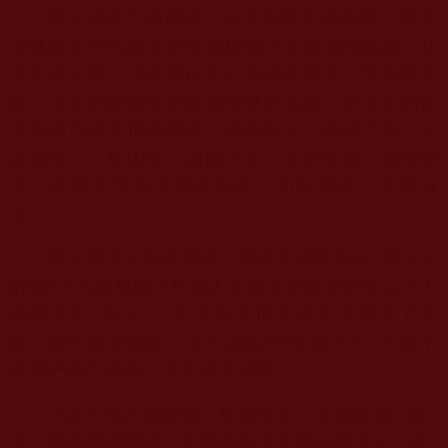
世人往往不信因果，只看到眼前的果報，卻不
能像故事中的得道高僧那樣能了知過去的因緣。其
實所有這些，大家看似不公的現象都是三世因果所
致，今生的樂果皆來自過去世的善業，而今生的苦
果則來自過去世的惡業。佛經有云：善惡之報，如
影隨形；三世因果，迴圈不失；此生空過，後悔無
追。因果是宇宙不變的真理，如影隨形，不謬分
毫。
世上很多人不信因果，卻總是感歎為何“好人沒
好報”？為何無惡不作的人卻能享受奢靡的生活？人
們眼中的“好人”，可能在前世或者今生種下了惡
因，如今惡果顯現；而大家眼中的“惡人”，可能于
往昔已種下善因，今生善果成熟。
凡事不能只看眼前，世事無常，是福是禍，都
是三世因果的顯現。想要擁有平安幸福的生活，就