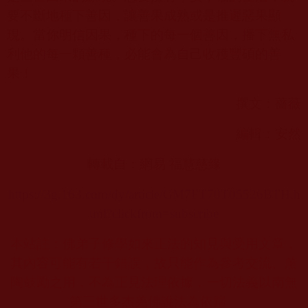
要不斷地種下善因，讓善果成熟或是推遲惡果顯
現。當你明信因果，種下的每一個善因，播下無私
利他的每一顆善種，必能會為自己收穫豐碩的善
果！
撰文：薔薇
編輯：安然
轉載自：網易 福慧慈緣
https://3g.163.com/dy/article/GM7FT70T05526BTH.h
tml?clickfrom=subscribe
本站註：佛弟子修學如來正法的知見與受用文章，
其內容可能有若干錯誤，故只能作為參考交流、薰
陶鼓勵之用，不為正見法理依據，一切法義以南無
第三世多杰羌佛說法為依歸。