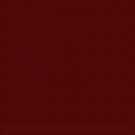
移至主內容
首頁
佛教文告通知 (370)
第三世多杰羌佛簡介與相關資訊 (423)
佛菩薩尊者高僧大德們 (421)
佛教各單位資訊與法會活動 (417)
佛教經藏法義論著 (776)
佛教法會聖蹟證量 (149)
佛教鑑師之道 (292)
佛教聞法點 (792)
佛教修行受用與知見 (3823)
菩提行德 (494)
理諦護法 (726)
文學藝術工巧 (691)
娑婆有溫情 (107)
科學眼 (110)
線上學院 (11)