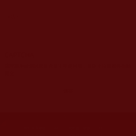
CAPTCHA
該問題用於測試您是否是正常使用者，並防止垃圾郵件自動
提交。
網站文章總數：
7194
網站圖片總數：
17881
網站影視總數：
1658
網站檔案總數：
1118