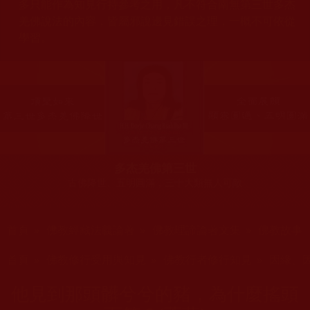
多只能作為知見行持參考之用，凡不符合南無第三世多杰
羌佛說法的內容，皆屬邪說邊見錯誤之理，一概不可依從
學習。
多杰羌佛第三世
古佛降世、五明圓滿，三十大類無人可敵
您在這裡
首頁
»
佛教經藏法義論著
»
佛教理諦論著文集
»
佛教故事
您在這裡
首頁
»
佛教修行受用與知見
»
佛教行者修行知見
»
因緣、
他見到那頭髒兮兮的豬，為什麼搖頭