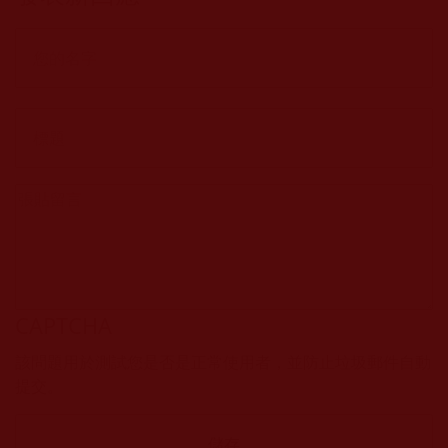
CAPTCHA
該問題用於測試您是否是正常使用者，並防止垃圾郵件自動
提交。