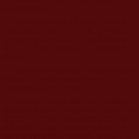
躲在謊言的包裝裡。
仔朋及其同伙就這樣天天在網路上一面要錢，
一面以各種言語污衊抹黑出言不遜，惡言辱罵之前
提杵成功的聖者，不堪入目：「誰敢來和我提鋼上
座？」、「下流老人開包教尊」、「槓精夏留老人
開吃叫樽」
....
由於仔朋以各種花招逃避，不肯前往美國參加
拿杵測試，提杵所用的金剛槓被送到台灣，公開提
拿的日期就定在
11/8
、
11/9
兩天。
這段期間，仔朋變本加厲，不但不承認錯誤，
居然繼續開直播謾罵，而且還招集友人在網上一同
製造謊言、憑空捏造、張貼假新聞混淆視聽、亂吵
亂罵。就是一群說話不算話的人一直亂說話。每天
編謊言當有趣的罵罵罵。毫無邏輯、粗俗低劣、自