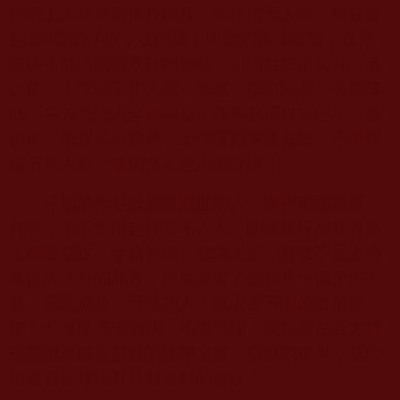
在網上大肆發放提杵照片，號稱比聖人強、輕鬆提
起
229
磅的仔朋，在網路上叫囂的沸沸揚揚，居然
龜縮不敢出現當眾公開應試，上演世紀搞笑片「落
跑俠」！現場工作人員、觀眾、採訪記者、公證律
師、多方公證人全部到場，連杵都擺好等他，「落
跑俠」果真名不虛傳，上演落跑淋漓盡致，不但現
場不見人影，連網路上也消失蹤跡！
仔朋果然是以假話混世的人，嚇得抱頭鼠竄。
其實，拿不拿得起杵並不丟人，關鍵是仔朋在直播
上編造胡說，弄虛作假，欺瞞大眾，實在不是人倫
道德所擁有的品質。徹底證實了他就是一個華而不
實、謊話連篇、可憐的人！還大言不慚的自稱超
聖！開直播佛學講課、不懂裝懂，現在還在各大群
裡貼斷章取義抄截的佛學文章。虛擬的世界，真的
很適合這種沒有真材實料的傢伙！