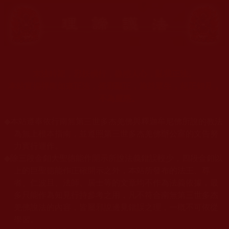
末法時期，邪妖橫行，蠱惑人心，亂我正法。
本站宣揚捍衛如來正法，摧邪顯正，施益眾生，起正知見，
不為魔惑。
◆
本站遵奉依行南無第三世多杰羌佛與釋迦牟尼佛所說的教法
為無上根本指南，並遵照第三世多杰羌佛辦公室的文告努
力實行運作。
◆
除三段金釦大聖德能作開示所說法義錯誤較少，四段金釦以
上的巨聖德能作正確開示之外，本站所發布的法王、尊
者、仁波且、法師、居士等的文章均不作為法義依據，最
多只能作為知見行持參考之用，凡不符合南無第三世多杰
羌佛說法的內容，皆屬邪說邊見錯誤之理，一概不可依從
學習。