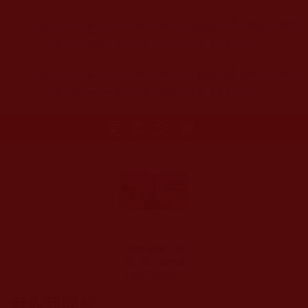
https://www.facebook.com/groups/161986293499
1034/permalink/2964596887184292/
https://www.facebook.com/groups/161986293499
1034/permalink/2964596887184292/
更多文章
“最帥大爺”王德
順：阻止我們成
功的只有我們自
己(在路上)
發表新回應