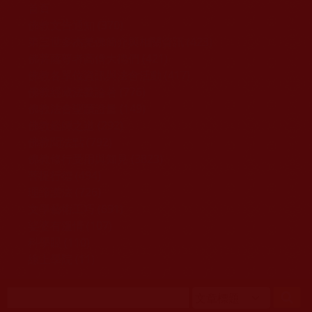
移至主內容
首頁
佛教文告通知 (370)
第三世多杰羌佛簡介與相關資訊 (423)
佛菩薩尊者高僧大德們 (421)
佛教各單位資訊與法會活動 (417)
佛教經藏法義論著 (776)
佛教法會聖蹟證量 (149)
佛教鑑師之道 (292)
佛教聞法點 (792)
佛教修行受用與知見 (3823)
菩提行德 (494)
理諦護法 (726)
文學藝術工巧 (691)
娑婆有溫情 (107)
科學眼 (110)
線上學院 (11)