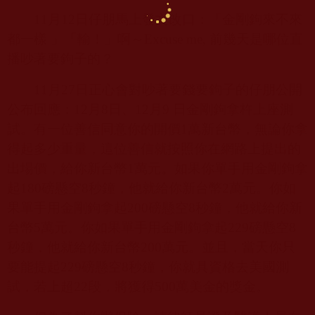
11
月
12
日仔朋馬上發文改口：「金剛鉤來不來
都一樣 」「輸！」啊～
Excuse me,
前幾天是哪位直
播吵著要鉤子的？
11
月
27
日正心會對吵著要錢要鉤子的仔朋公開
公布回應：
12
月
8
日、
12
月
9
日金剛鉤拿杵上座測
試。有一位善信同意你的開價
1
萬新台幣，無論你拿
得起多少重量，這位善信就按照你在網路上提出的
出場價，給你新台幣
1
萬元。如果你單手用金剛鉤拿
起
180
磅懸空
8
秒鐘，他就給你新台幣
2
萬元。你如
果單手用金剛鉤拿起
200
磅懸空
8
秒鐘，他就給你新
台幣
5
萬元。你如果單手用金剛鉤拿起
229
磅懸空
8
秒鐘，他就給你新台幣
200
萬元。並且，當天你只
要能提起
229
磅懸空
8
秒鐘，你就具資格去美國測
試，若上超
22
段，將獲得
500
萬美金的獎金。