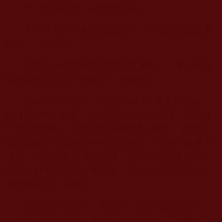
今天故事主角—
Alex
仔朋
Liiu
為了遮醜而不斷的撒謊抹黑，一個活在謊言裏
的人 — 仔朋
Liu
。
仔朋是一個沒有辦法面對現實的人，拿一個謊
言來遮掩自己另一個謊言，永無休止 。
2020年
9
月開始，仔朋
/A-lex Liu
為了炒人氣，
賣自己的商品賺錢，持續開直播製造話題，直播狂
言自己很厲害，可以提起
230
磅的金剛杵，並撒謊
説自己就有三個朋友也可以拿得起。完全不懂佛學
佛法，還喜歡直播佛學講課，裝模作樣謊言騙眾。
這種人如果穿上個什麼袍裝，肯定就是那種欺世盜
名的假活佛，真騙子。
曾經有兩位善士，金艷萍、徐蒞達夫婦懸賞，
只要有人可以提起上超
22
段的金剛杵，便可獲得
50