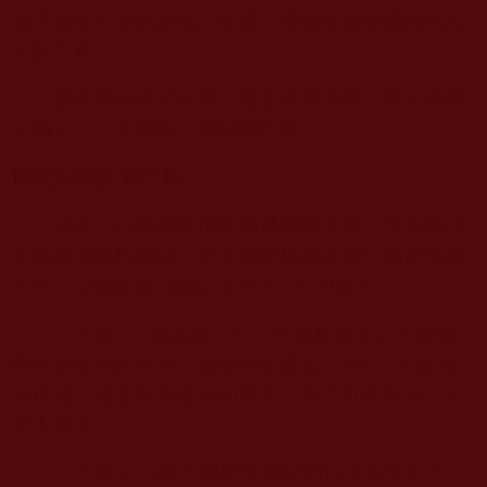
相矛盾也不感到羞愧。經書、佛像也都變成他們罵
人的工具。
整件事情從頭到尾，都是仔朋偕同一幫人在瞎
説騙人、上演鬧劇，做賊喊捉賊。
世紀大鬧劇 第二集
話說，以各種花招技倆逃避的仔朋，不肯前往
美國參加拿杵測試，於是金剛槓被送到仔朋居住的
台灣，公開提拿日期定在
11/8
、
11/9
兩天。
11
月
6
日，測試前二天，仔朋及其友人大肆散
佈仔朋提槓鈴照片，號稱輕鬆提起
229
磅，而且離
地很遠，遠超聖者提起的重量，自己打敗聖者，比
聖人厲害！
11
月
8
日、
9
日公開提拿測試的日子終於到了，