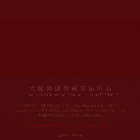
網站文章總數：
7195
網站圖片總數：
17882
網站影視總數：
1658
網站檔案總數：
1118
今日瀏覽人次：
1257
總瀏覽人次：
3093988
今日瀏覽文章數：
978
總瀏覽文章數：
2355166
今日瀏覽影視數：
101
總瀏覽影視數：
91007
FB粉絲專頁
|
FB社團
|
YOUTUBE
|
[email protected]
| +886-37-
326323 | 36050 中華民國苗栗縣苗栗市維新里僑育街26巷8號(
地圖
) |
護
持協助本站功德錄
|
全球各聞法機構資料表
如果本站的資訊侵犯到您的權益，請來信告知，謝謝您！
電腦版
|
手機版