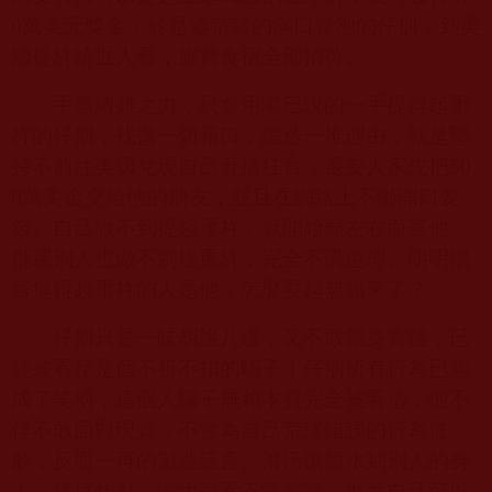
0
萬美元獎金，於是邀請講的滿口冒泡的仔朋，到美
國提杵給世人看，旅費食宿全部招待。
手無縛雞之力，只會用嘴巴説的一手提得起重
杵的仔朋，找盡一切藉口，編造一堆理由，就是堅
持不前往美國兌現自己直播狂言，還要人家先把
50
0
萬美金交給他的朋友，並且在網路上不斷開口要
錢。自己做不到提起重杵，就開始顧左右而言他，
批罵別人也做不到提重杵，完全不講道理。明明揚
言提得起重杵的人是他，怎麼耍起無賴來了？
仔朋只是一味胡說八道，又不敢親身實踐，已
經被看穿是個不折不扣的騙子！仔朋所有行為已經
成了笑柄，這個人騙子無賴本質完全被看清，他不
僅不敢面對現實，不會為自己荒謬錯誤的行為道
歉，反而一再的製造謊言、潑污黑墨水到別人的身
上，轉移焦點，讓大家看不清事實，進而自己可以