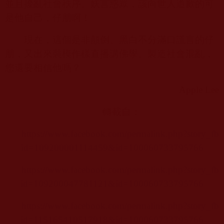
並且擾亂社會秩序、妖言惑眾，該向世人道歉的可
是他自己，仔朋啊！
現在，這個是非顛倒、黑白不分滿口謊言的仔
朋，又出來裝模作樣直播講佛學、製造社會混亂，
您還要相信他嗎？
Apple Lee
轉載自：
https://www.facebook.com/permalink.php?story_fb
id=109200001114459&id=100060733795766
https://www.facebook.com/permalink.php?story_fb
id=109200047781121&id=100060733795766
https://www.facebook.com/permalink.php?story_fb
id=115165410517918&id=100060733795766