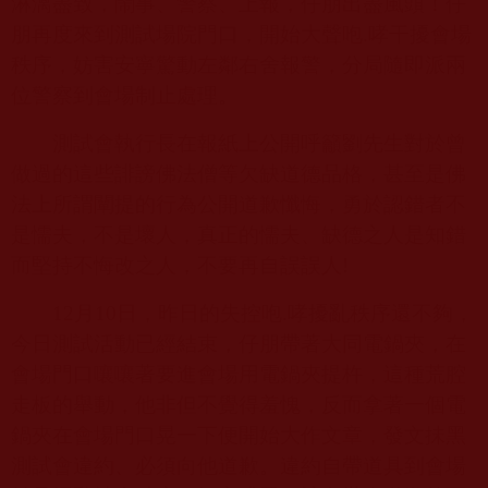
淋漓盡致，鬧事、警察、上報，仔朋出盡風頭！仔
朋再度來到測試場院門口，開始大聲咆
.
哮干擾會場
秩序，妨害安寧驚動左鄰右舍報警，分局隨即派兩
位警察到會場制止處理。
測試會執行長在報紙上公開呼籲劉先生對於曾
做過的這些誹謗佛法僧等欠缺道德品格，甚至是佛
法上所謂闡提的行為公開道歉懺悔，勇於認錯者不
是懦夫，不是壞人，真正的懦夫、缺德之人是知錯
而堅持不悔改之人，不要再自誤誤人
!
12
月
10
日，昨日的失控咆
.
哮擾亂秩序還不夠，
今日測試活動已經結束，仔朋帶著大同電鍋夾，在
會場門口嚷嚷著要進會場用電鍋夾提杵，這種荒腔
走板的舉動，他非但不覺得羞愧，反而拿著一個電
鍋夾在會場門口晃一下便開始大作文章，發文抺黑
測試會違約、必須向他道歉。違約自帶道具到會場