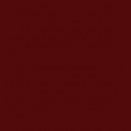
12
月
8
日，就是仔朋提杵測試
180
磅失敗的當
天，陪同仔朋出場的友人林巧而，首先公開發貼
文，在網上污陷主辦單位提供的是「做過手的道
具」，緊接著一連串的提杵測試失敗遮羞藉口排山
倒海而來：握把會滑動、隨便一個大力士都可以舉
更重、又再次隔空喊話仔朋提起
240
磅並且放出仔
朋提桿影片。
仔朋之前也喊著説他的三個朋友都可以提得起
來，可是從來不見人影，現在自己提杵失敗了，就
也見不得別人厲害，想著扯謊讓世人覺得提起來沒
什麼了不起，便嚷嚷著隨便一個大力士都可以舉更
重，可是，人在哪兒呢？怎麼總是叫囂的很大聲，
實際亮本事就龜縮不見人影？
￼
仔朋編謊總是不怕
自打嘴巴。
這無賴果真沒有面子問題，才剛測試失敗，居