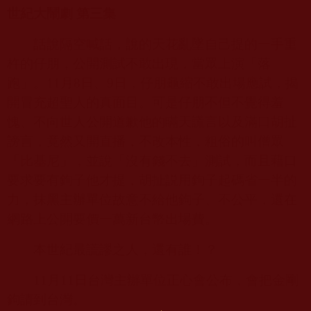
世紀大鬧劇 第三集
話說隔空喊話，說的天花亂墜自己提的一手重
杵的仔朋，公開測試不敢出現，當眾上演「落
跑」。
11
月
8
日、
9
日，仔朋龜縮不敢出場應試，揭
開冒充超聖人的真面目。可是仔朋不但不覺得羞
愧、不向世人公開道歉他的瞞天謊言以及滿口胡扯
謗言，竟然又開直播，不改本性，粗俗的叫僧眾
「比基尼」，並說「沒有錢不去」測試，而且藉口
要求要有鉤子他才提，胡扯説用鉤子起碼省一半的
力，抹黑主辦單位故意不給他鉤子、不公平，還在
網路上公開要價一萬新台幣出場費。
本世紀最謊謬之人，還有誰！？
11
月
11
日台灣主辦單位正心會公布，會把金剛
鉤請到台灣。