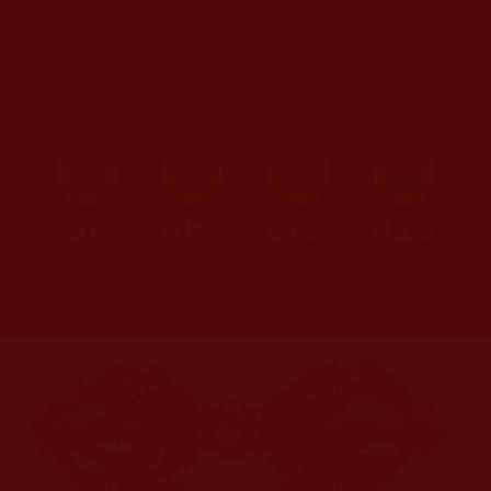
首頁
»
理諦護法
»
維護正法抗毀謗
»
揭露妖人面目、心態
仔朋世紀大鬧劇1-5集(Apple Lee)
首頁
圖片區
影視區
檔案區
發文時間：2020年12月12日 星期六
瀏覽次數：78