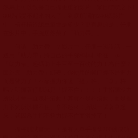
然馬上可以散播自己提更重的影片，眾目睽睽之下
1
80
磅都提不起來的人了，到底所謂的
240
磅影片
中，槓杆槓鈴總重量會是多少？更有趣的是，仔朋
在影片中，手腕居然戴了「助力帶」。
何謂「助力帶」？影片中，仔朋一邊説話，一
邊用「助力帶」將自己的手腕和桿杆綁在一起，
「助力帶」起碼助上半百至一百磅的力！為什麼？
因為靠「助力帶」綁著，你使用的就已經不是握力
而是臂力了！不靠握力你還「提」杵、「拿」杵
嗎？明攞著仔朋就是「握不住」！！！手指頭沒力
所以才會一直嫌杵滾動！其實不是杵滾動，而是握
力不夠所以握不住、拿不起來！所以一試著拿起
來，就因為手指不夠力握不住而滑掉了！
提杵測試當天，可是有人單手提拿
200
磅成功
喔！他們怎麼不嫌滑咧？並且之後有幾人也都出來