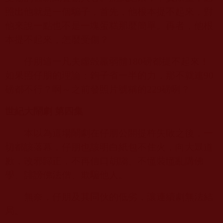
照出他就是一個騙子，首先，他根本提不起來，對
他來說一點也不是一塊蛋糕那麼簡單。再者，他根
本提不起來，怎麼受傷？
仔朋這一凡夫虛殻羸弱體
180
磅都提不起來！
如果照仔朋的理論：鉤子省一半的力，那不就連
90
磅都不行？啊～之前發照片號稱的
229
磅咧？
世紀大鬧劇 第四集
本以為這場鬧劇在仔朋公開提杵失敗之後，一
切都該落幕，仔朋也該明白紙包不住火，向大眾道
歉，改邪歸正，不再信口胡謅、不懂裝懂亂講佛
學、誹謗佛法僧、欺騙他人。
無奈，仔朋及其同伙的低劣，讓連續劇無法結
局。