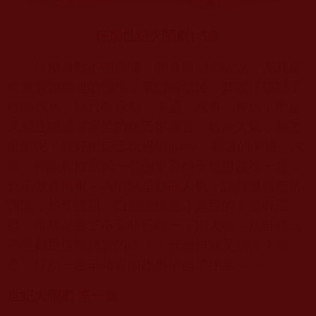
仔朋世紀大鬧劇
1-5
集
仔朋喜歡不懂裝懂，開直播胡編瞎説，尤其是
拿浩瀚如淵海的佛學，來瞎編胡扯，其實仔朋肚子
裡的墨水，就只有電動、卡通、故事、神話，但是
又想直播講佛學裝的自己很厲害、炒高人氣，那怎
麼辦呢？只好把自己玩過的
game
、看過的卡通、故
事、神話和找到的一些佛學資料全部拼湊在一起，
反正做直播嘛～為的就是炒高人氣，説對說錯無所
謂的，炒作話題、口袋賺飽飽才是目的！要有話
題，當然是要三不五時污衊一下別人囉～八卦雜誌
不是都是這樣熱賣的嗎？！無憑無據又如何？於
是，仔朋一連串精彩的故事揭起了序幕～～
世紀大鬧劇 第一集