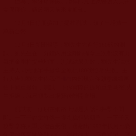
但為了幫你辦保險、請律師見證及醫護人員在
場保護你，請於兩天前來電通知。
12
月
8
日仔朋參加了提杵測試，領了出場費一
萬新台幣。
12
月
8
日新聞報導：劉先生先進行
180
磅的測
試，劉先生在一分鐘內用金剛鉤提拿三次都沒有力
氣把金剛杵提離地面，測試結果失敗，劉先生請求
主持人同意他單手提拿金剛槓
180
磅照常失敗。主
持人告知劉先生依我們
內部規定你願意繼續再
佛教
往下減重提領，測試一下你實際的提領重量嗎
?
劉先
生拒絕，就只領取出場費後離開會場。
測試前，仔朋在網路上總是大話和抨擊不間
斷。一下子說拿杵像一塊蛋糕輕鬆簡單，一下子又
攻擊拿杵太重身體會受傷，還翻出
1997
年拔河比賽
受傷的舊新聞聳動人心。測試結果，不負眾望，應