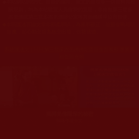
本站網站的型式、目錄的編排、圖文的呈現等一切資料與相
◆
關規劃，均為本站建置人員自我的意思，非南無第三世多
杰羌佛或第三世多杰羌佛辦公室等其他機構單位所指使。
◆
本區護法言論文章非顯柔和語，為摧邪顯正，故顯金剛相以
除魔，起心動念皆為慈悲出發，以救迷情。
系統護法文：
H.H.第三世多杰羌佛佛陀覺量全面展顯 事實真
相普照光明
揭開羌佛隱深的秘密
關珠作證全文
您在這裡