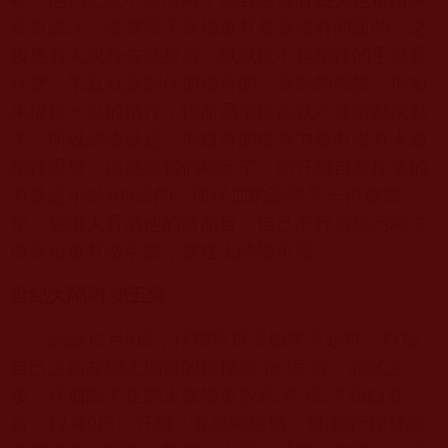
現身說法，證實當天當場道具都是沒有問題的。之
後更有人親身去健身房，試試提不起槓鈴的手感是
什麼，果真就是劉仔朋形容的，滾動的感覺。但如
果提輕一點的槓鈴，輕而易舉提起就不會滑動滾動
了。所以結論就是：你自身的提拿力量有沒有大過
槓鈴重量。這更讓我們確定了，劉仔朋自身提拿的
力量是小於
180
磅的。而仔朋的謊言又一再被揭
穿，更讓人看清他的真面目：自己不行居然污衊主
辦單位道具做手腳，實在太陰險可惡。
世紀大鬧劇 第五集
話說
12
月
8
日，仔朋當眾丟臉拿不起杵，打臉
自己之前在網上編造的種種囂
.
張
.
謊
.
言，測試之
後，仔朋除了在網上散播更多惡
.
意
.
謊
.
言藉口遮
羞，
12
月
9
日，仔朋「見笑轉生氣」無
.
賴行徑發揮