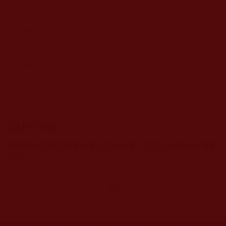
CAPTCHA
該問題用於測試您是否是正常使用者，並防止垃圾郵件自動
提交。