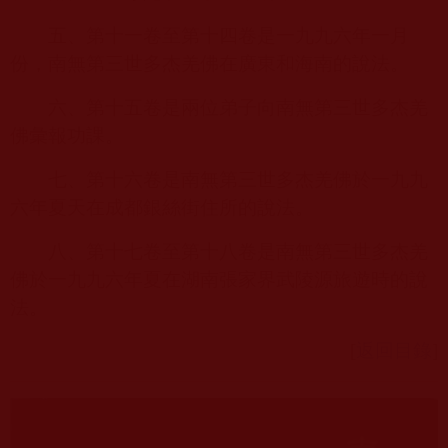
五、第十一卷至第十四卷是一九九六年一月
份，南無第三世多杰羌佛在廣東和海南的說法。
六、第十五卷是兩位弟子向南無第三世多杰羌
佛彙報功課。
七、第十六卷是南無第三世多杰羌佛於一九九
六年夏天在成都銀絲街住所的說法。
八、第十七卷至第十八卷是南無第三世多杰羌
佛於一九九六年夏在湖南張家界武陵源旅遊時的說
法。
[
返回目錄
]