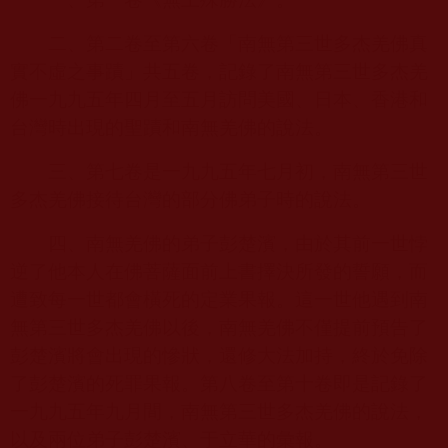
二、第二卷至第六卷「南無第三世多杰羌佛真
實不虛之事蹟」共五卷，記錄了南無第三世多杰羌
佛一九九五年四月至五月訪問美國、日本、香港和
台灣時出現的聖蹟和南無羌佛的說法。
三、第七卷是一九九五年七月初，南無第三世
多杰羌佛接待台灣的部分佛弟子時的說法。
四、南無羌佛的弟子彭楚濱，由於其前一世悖
逆了他本人在佛菩薩面前上書擇決所發的誓願，而
遭致每一世都會橫死的定業果報。這一世他遇到南
無第三世多杰羌佛以後，南無羌佛不僅提前預告了
彭楚濱將會出現的慘狀，還修大法加持，終於免除
了彭楚濱的死罪果報。第八卷至第十卷即是記錄了
一九九五年九月間，南無第三世多杰羌佛的說法，
以及兩位弟子彭楚濱、于立華的彙報。