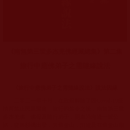
《南無第三世多杰羌佛經藏總集》第二集
旅行中應佛弟子之需隨緣說法
《旅行中應佛弟子之需隨緣說法》說法因緣
二零二一年十月，在政府解除了因
Covid-19
疫
情而禁止民眾聚會、旅行的禁令之後，南無第三世
多杰羌佛、佛母及隨行弟子，開車沿海邊一號公
路，從洛杉磯出發，去舊金山，沿途及在舊金山期