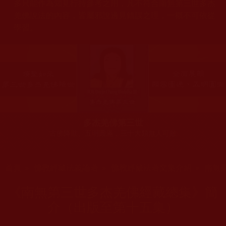
多只能作為知見行持參考之用，凡不符合南無第三世多杰
羌佛說法的內容，皆屬邪說邊見錯誤之理，一概不可依從
學習。
多杰羌佛第三世
古佛降世、五明圓滿，三十大類無人可敵
您在這裡
首頁
»
佛教經藏法義論著
»
佛教經藏法著文集介紹
»
南無
《南無第三世多杰羌佛經藏總集》簡
介（出版至第十五集）