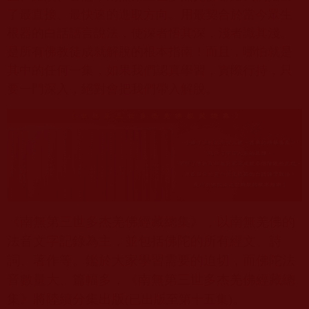
了最直接、最快速的進取方向。用最契合於當今眾生
根器的白話語言說法，使深者悟其深，淺者識其淺。
是所有佛教徒成就解脫的根本指南！而且，哪怕就是
其中的任何一集，如果我們認真學習，實際行持，只
要一門深入，絕對會把我們帶入解脫。
《南無第三世多杰羌佛經藏總集》，以南無羌佛的
法音文字記錄為主，並包括佛陀的所有經文、詩
詞、著作等。鑑於大家學習需要的迫切，而佛陀法
音數量大、篇幅多，《南無第三世多杰羌佛經藏總
出版至第十五集
集》將陸續分集出版
。
(已
)