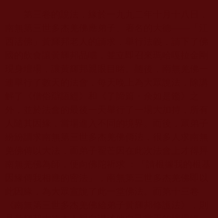
第三卷的說法，緣於一九九二年十月十八日，
南無第三世多杰羌佛應弟子、著名的大德——「江
西活佛」黃輝邦老人的請求，舉行法義，請下了佛
國的飲食讓黃輝邦品嚐，並立即召來瑪哈嘎拉金剛
現身壇場，讓黃輝邦親眼目睹。隨後，南無羌佛一
連舉行了數天的法會，每天晚上為大眾說法，除講
解了《僧俗辯語經》和《了諦篇・余如是鑑》之
外，並於法會的最後一天舉行了一場大加持，所有
人隨其因緣，當場進入不同的境界。而後，眾弟子
紛紛請求南無第三世多杰羌佛傳法，很多人求南無
羌佛傳以大法，而弟子翟芒因在此次法會上才得拜
南無羌佛為師，便向佛陀祈求 ：「請根據我的根基
因緣傳我相應的密法」，南無第三世多杰羌佛即以
此因緣，為大眾宣說了此一堂佛法。而第十三卷
《南無第三世多杰羌佛給弟子黃輝邦修護法》，則