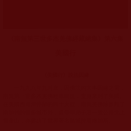
《南無第三世多杰羌佛經藏總集》第六集
美國行
《美國行》說法因緣
一九九八年九月底，因佛法的大事因緣之需，
南無第三世多杰羌佛輕車簡從，隻身來到了美國。
在美國西海岸停留的四十天裡，南無羌佛除參觀了
南加州的很多城市外，還帶領弟子沿一號公路北上
舊金山，亦參訪了世界著名賭城拉斯維加斯。