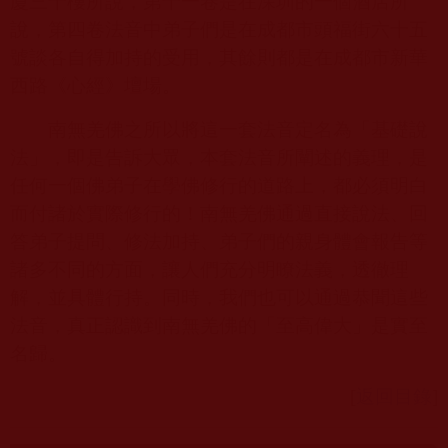
廈三十樓所說，第十一卷是在深圳的一個酒店所
說，第四卷法音中弟子們是在成都市頭福街六十五
號談各自得加持的受用，其餘則都是在成都市新華
西路《心經》壇場。
南無羌佛之所以將這一套法音定名為「基礎說
法」，即是告訴大眾，本套法音所闡述的義理，是
任何一個佛弟子在學佛修行的道路上，都必須明白
而付諸於實際修行的！南無羌佛通過直接說法、回
答弟子提問、修法加持、弟子們的親身體會報告等
諸多不同的方面，讓人們充分明瞭法義，透徹理
解，並具體行持。同時，我們也可以通過恭聞這些
法音，真正認識到南無羌佛的「至高偉大」是實至
名歸。
[
返回目錄
]