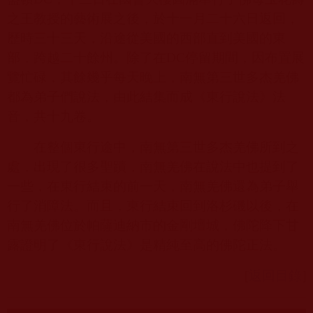
之王教授的藝術展之後，於十一月二十六日返回，
歷時三十三天，沿途從美國的西部直到美國的東
部，跨越二十餘州。除了在
DC
停留期間，因布置展
覽忙碌，其餘幾乎每天晚上，南無第三世多杰羌佛
都為弟子們說法，由此結集而成《東行說法》法
音，共十九卷。
在整個東行途中，南無第三世多杰羌佛所到之
處，出現了很多聖蹟，南無羌佛在說法中也提到了
一些，在東行結束的前一天，南無羌佛還為弟子舉
行了消障法。而且，東行結束回到洛杉磯以後，在
南無羌佛位於帕薩迪納市的金剛壇城，佛陀降下甘
露證明了《東行說法》是精純至高的佛陀正法。
[
返回目錄
]