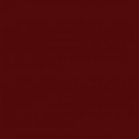
是黃輝邦大德本人親自講述他自己當天的壇場經
歷。
第四卷的說法，緣於一九九三年春，南無第三
世多杰羌佛在成都市珠寶街三十四號親自修了一場
觀音大悲加持法，加持有緣弟子。幾天後，部分弟
子在頭福街六十五號座談他們各自得到加持的受
用。後來，南無第三世多杰羌佛根據弟子的提問，
就加持的作用專門說法。
第五卷、第七卷、第八卷、第九卷，第十卷和
第十二卷，則是南無第三世多杰羌佛根據弟子們所
提問題的即席說法，從一九九三年開始，南無羌佛
即告訴大家：「在這個世界上，沒有我回答不了的
問題。」因此，佛陀對任何人提出的任何問題，都
是當場回答，而且個個滿意。
第六卷是南無羌佛詳細講說《受用論》。《受