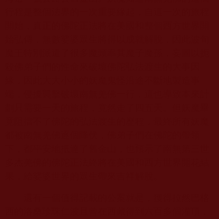
行程是整個法界的一次重要緣起，自這一次的旅程
開始，真正的佛陀正法將在美國和整個西方世界開
始弘傳，無數娑婆眾生將得以成就解脫，因此波旬
魔王特別派遣了很多魔頭率其魔子魔孫，妄圖以扼
殺佛弟子們的性命來破壞佛陀弘法渡生的大事因
緣，因此大大小小的妖魔鬼怪沿途不斷地製造事
端，侵擾襲擊破壞南無羌佛一行，這也導致本來計
劃只需要一天的旅程，竟然走了四五天。但妖魔畢
竟阻擋不了佛陀的弘法渡生的歷程，最終所有妖魔
都被南無羌佛逐個降伏，佛弟子們在佛陀的帶領
下，都平安地抵達了舊金山，也預示了南無第三世
多杰羌佛的佛陀正法終將在美國和西方世界開花結
果，給娑婆世界的眾生帶來吉祥解脫。
還有一個值得記載的公案就是，獲得拉然巴格
西的洛桑珍珠仁波且曾在西藏得到六百多個灌頂，