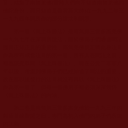
音，結集了南無羌佛
(
當時人們尚不知道南無羌佛的
佛陀身份，而只知道是義雲高大師
)
在一九九二年至
一九九四年間所作的部分說法和開示。
第一卷《無上殊勝法》是南無第三世多杰羌佛
一九九七年在深圳所說法，鑑於佛弟子們通過聞法
獲得正知正見的重要性，南無羌佛規定將此卷法音
作為所有成套法音的第一卷，所有人在聞法之前，
都應該先恭聞《無上殊勝法》。而在公元二零零八
年以後，考慮到佛弟子們已經知道了聞法的重要，
故在那以後發行的法音就沒有再以《無上殊勝法》
作為第一卷了，但每一個佛弟子都必須深深領悟
《無上殊勝法》的內涵。
第二卷是南無第三世多杰羌佛於一九九三年的
觀音菩薩聖誕之日，專門為初入佛門的弟子們所說
的法義。