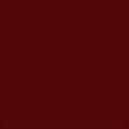
移至主內容
首頁
佛教文告通知 (370)
第三世多杰羌佛簡介與相關資訊 (423)
佛菩薩尊者高僧大德們 (421)
佛教各單位資訊與法會活動 (417)
佛教經藏法義論著 (776)
佛教法會聖蹟證量 (149)
佛教鑑師之道 (292)
佛教聞法點 (792)
佛教修行受用與知見 (3823)
菩提行德 (494)
理諦護法 (726)
文學藝術工巧 (691)
娑婆有溫情 (107)
科學眼 (110)
線上學院 (11)