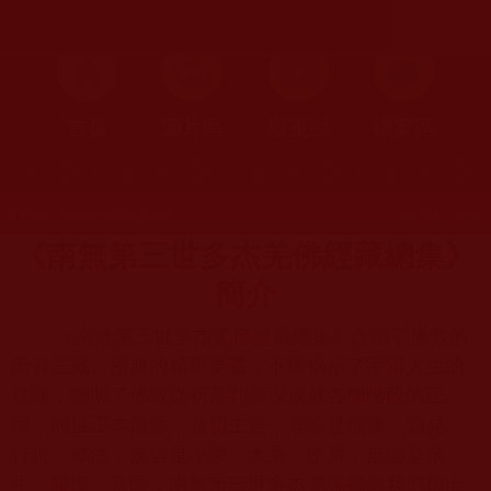
首頁
圖片區
影視區
檔案區
發文時間：2023年04月13日 星期四
瀏覽次數：10849
《南無第三世多杰羌佛經藏總集》
簡介
《南無第三世多杰羌佛經藏總集》含攝了佛教的
所有三藏、密典的精華要義，不僅揭示了宇宙人生的
真諦，闡明了佛教從初基到高深成就各個階段的正
理，而且正本清源，直切主題，無論是戒律、知見、
行持、修法，無論是小乘、大乘、密乘，無論是眾
生、羅漢、菩薩，南無第三世多杰羌佛都給我們指出