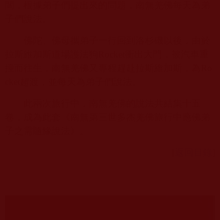
間，根據弟子們提出來的問題，南無羌佛每天為弟
子們說法。
佛陀、佛母攜弟子一行回到洛杉磯以後，由於
拉斯維加斯道場護法狗
Rocket
衝出大門，被汽車重
撞而往生，南無羌佛又專程趕赴拉斯維加斯，為
Ro
cket
超渡，並每天為弟子們說法。
此兩次旅行中，南無羌佛的說法共結集十五
卷，成為此套《南無第三世多杰羌佛旅行中應佛弟
子之需隨緣說法》。
[
返回目錄
]