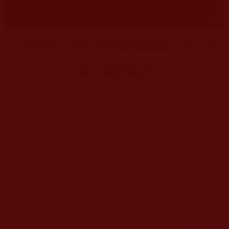
《南無第三世多杰羌佛經藏總集》第三集
藉心經說真諦
出版社前言
五聖德前序
編者註
普觀長老聽《藉心經說真諦》法音感言
果章法師感恩法寶公開
《正聲廣播電台》廣播節目-南無第三世多杰羌佛
說法《藉心經說真諦》線上恭聞
相關資訊
以上詳見​
《藉心經說真諦》簡介