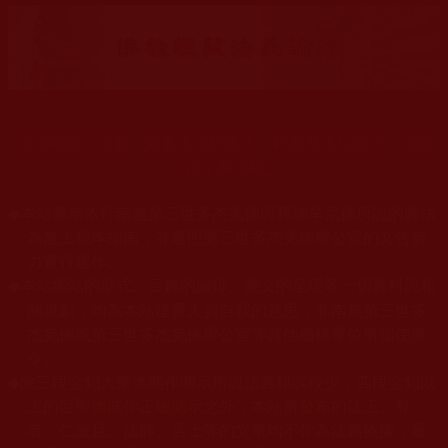
末法時期正法衰，海量佛法娑婆失，祥慶羌佛住世來，法授
佛子興佛幢。
◆
本站遵奉依行南無第三世多杰羌佛與釋迦牟尼佛所說的教法
為無上根本指南，並遵照第三世多杰羌佛辦公室的文告努
力實行運作。
本站網站的型式、目錄的編排、圖文的呈現等一切資料與相
◆
關規劃，均為本站建置人員自我的意思，非南無第三世多
杰羌佛或第三世多杰羌佛辦公室等其他機構單位所指使派
令。
◆
除三段金釦大聖德能作開示所說法義錯誤較少，四段金釦以
上的巨聖德能作正確開示之外，本站所發布的法王、尊
者、仁波且、法師、居士等的文章均不作為法義依據，最