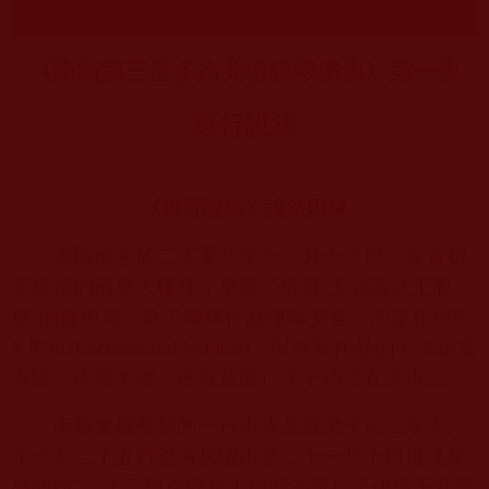
《南無第三世多杰羌佛經藏總集》第一集
東行說法
《東行說法》說法因緣
美國國會於二零零八年十一月十三日，在首都
華盛頓的國會大樓裡，舉辦了佛母
(
玉花壽之王教
授
)
的藝術展。為了確保作品運輸安全，決定租用
R
V
房車
(Recreational Vehicle)
，與裝載作品的卡車組成
車隊。南無羌佛、佛母及隨行弟子均住在房車上。
南無羌佛帶領的一行車隊及眾弟子於二零零八
年十月二十五日從洛杉磯出發，十一月十日抵達華
盛頓
DC
，十三日在國會大樓圓滿舉行了佛母玉花壽