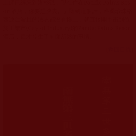
上師已經來到洛杉磯，現在住在
Pacific Palms Res
ort
酒店，你要趕快去。」聽到這個話，洛桑珍珠格
西連仁波且的法衣都沒有換上，就直接開車衝到位
於工業市
(City of Industry)
的
Pacific Palms Resort
酒店，這才發生了前面所述的事情。
[
返回目錄
]