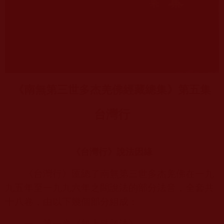
《南無第三世多杰羌佛經藏總集》第五集
台灣行
《台灣行》說法因緣
《台灣行》匯總了南無第三世多杰羌佛在一九
九五年至一九九六年之間說法的部分法音，全套共
十八卷，由以下幾個部分組成：
一、第一卷《無上殊勝法》。