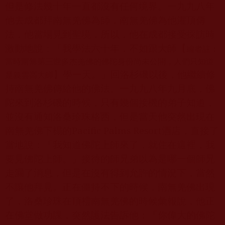
但是修法幾十年一直都沒有任何境界。一九九八年
他去成都拜南無羌佛為師，南無羌佛為他灌頂傳
法，他當場見到聖境，所以，他在成都接受採訪時
激動地說：「我學法六十年，不如跟大師【
編者註：
當時南無第三世多杰羌佛的佛陀身份尚未公開，人們只知道
】學一天。」回洛杉磯以後，他繼續修
是義雲高大師
持南無羌佛傳給他的佛法。一九九八年九月底，佛
陀來到洛杉磯的時候，只有幾個接機的弟子知道，
並沒有通知洛桑珍珠格西，但是當天他突然出現在
南無羌佛下榻的
Pacific Palms Resort
酒店，直接了
當地說：「我知道佛陀上師來了，就住在這裡，我
要見佛陀上師。」接待的師兄弟以為是哪一個師兄
走漏了消息，但是在沒有得到允許的情況下，當然
不讓他拜見。正在僵持不下的時候，南無羌佛出現
了，洛桑珍珠在頂禮南無羌佛的時候彙報說，他正
在佛堂做功課，突然護法告訴他：「你偉大的佛陀