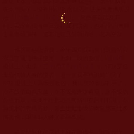
家碰
1
次，我連續遇
2
次邪師假聖者，天啊
!
我實
在太愚痴了，沒有用心依 南無第三世多杰羌佛所說
法「
128
條邪惡見和錯誤知見
」來檢審自己及邪
師，我深刻懺悔自己沒有滅邪助善，也祈請 南無觀
世音菩薩加持，把非正知見誓願消除，化為空寂。
佛菩薩慈悲憐憫，今年四月我到台北還願精舍
求見了通過佛法聖考，金釦一段的聖德
證達孺尊
，
證達上人也是「
百法明門黑關擇決灌頂
」擇決是度
母親信轉人身的聖者，這一次我不再跟錯師父了，
6/29
證達上人為我授皈依，我與美玲師姊都哭了，
永不皈依自在天魔，永不皈依外道典籍，永不皈依
外道邪眾，我要牢牢把這三句烙印在阿賴耶識，不
再讓邪師有機可趁，要生生世世皈依南無第三世多
杰羌佛，跟隨上人師父直至成就。
這期間彰化佛堂也正好在籌備中，離家較近，