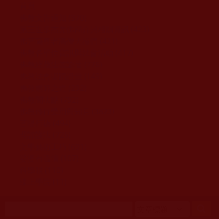
移至主內容
首頁
佛教文告通知 (370)
第三世多杰羌佛簡介與相關資訊 (423)
佛菩薩尊者高僧大德們 (421)
佛教各單位資訊與法會活動 (417)
佛教經藏法義論著 (776)
佛教法會聖蹟證量 (149)
佛教鑑師之道 (292)
佛教聞法點 (792)
佛教修行受用與知見 (3823)
菩提行德 (494)
理諦護法 (726)
文學藝術工巧 (691)
娑婆有溫情 (107)
科學眼 (110)
線上學院 (11)