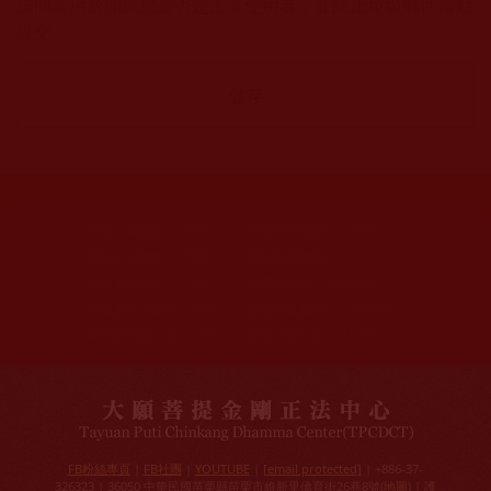
該問題用於測試您是否是正常使用者，並防止垃圾郵件自動
提交。
網站文章總數：
7195
網站圖片總數：
17882
網站影視總數：
1658
網站檔案總數：
1118
今日瀏覽人次：
1257
總瀏覽人次：
3093988
今日瀏覽文章數：
978
總瀏覽文章數：
2355166
今日瀏覽影視數：
101
總瀏覽影視數：
91007
FB粉絲專頁
|
FB社團
|
YOUTUBE
|
[email protected]
| +886-37-
326323 | 36050 中華民國苗栗縣苗栗市維新里僑育街26巷8號(
地圖
) |
護