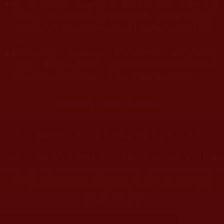
本站網站的型式、目錄的編排、圖文的呈現等一切資料與相
◆
關規劃，均為本站建置人員自我的意思，非南無第三世多
杰羌佛或第三世多杰羌佛辦公室等其他機構單位所指使派
令。
◆
本區大量訊息經過摘錄節取，故非完整內容，僅做為索引參
考之用，希冀作為引路石，導引恭聞完整的南無第三世多杰
羌佛的法音與辦公室公告，方為最正確圓滿的法義！
系統鑑師文：
鑑師，保護慧命！
您在這裡
首頁
»
佛教鑑師之道
»
騙子邪師事件啟示心得
»
啟示心得
您在這裡
首頁
»
佛教修行受用與知見
»
佛教行者修行知見
»
經歷騙
中華國際佛教聞修正法會-擇師的重
要(吳沛霖)