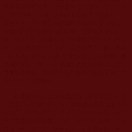
很方便我帶著女兒一起去參與佛堂服務，實在是令
人開心的事 。
6/30
上人師父來到彰化「妙喜苑」，
加持與會大眾，慈悲為有緣的信眾授皈依，看見上
人師父將大家皈依求法的供養，全數放入佛堂的缽
中，更看到了上人師父自己另外放了很大一包紅包
護持彰化佛堂這個大家庭，我熱淚盈眶，師父就像
一位不捨子女出外打拼沒資糧愛護子女的慈母，佛
菩薩的慈悲，我們只能把無限感恩之心化為力量，
肩挑如來家業，引領更多眾生來學習如來正法，才
不枉上人師父的苦心。
很感恩台北仁波切師兄姐們，每週輪流到彰化
「妙喜苑」帶動大家共修，恭聞 南無第三世多杰羌
佛
法音
，引導我們法音學習。過去十多年我恭聞法
音還在昏沉掉舉散亂，工作、家庭也不順利，一直
認為自己根器不好，黑業太大，才會聽不懂法音，