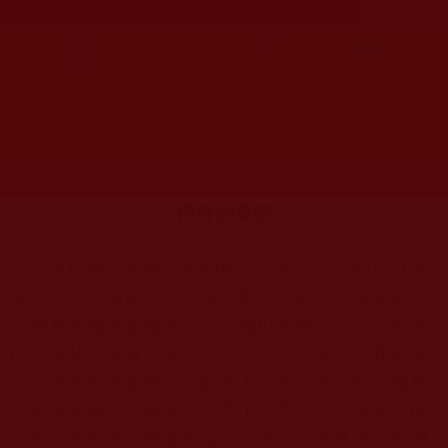
首頁
圖片區
影視區
檔案區
發文時間：2019年09月15日 星期日
瀏覽次數：169
擇師的重要
年輕時心裡總是有個想法，我在找一個不只是
讓我拜拜求保佑，求心安的教，終於在十多年前一
位朋友帶我去見她的上師，我以為我找到我心中要
的，當時只要有法會，台北、台中、高雄，我都會
排除萬難前去參加，不顧家人、老公的反對，我都
堅持要學佛，因為做人太苦了，我想今生成就。但
經過了多年聞法都還在昏沉掉舉，沒有進步，再加