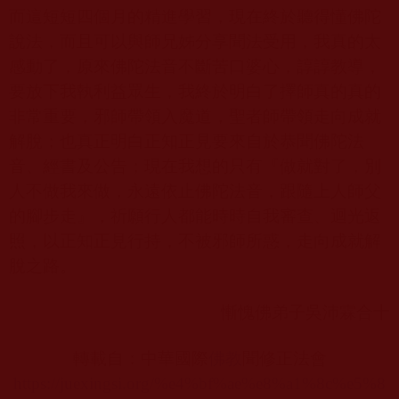
而這短短四個月的精進學習，現在終於聽得懂佛陀
說法，而且可以與師兄姊分享聞法受用，我真的太
感動了，原來佛陀法音不斷苦口婆心，諄諄教導，
要放下我執利益眾生，我終於明白了擇師真的真的
非常重要，邪師帶領入魔道，聖者師帶領走向成就
解脫；也真正明白正知正見要來自於恭聞佛陀法
音、經書及公告；現在我想的只有『做就對了，別
人不做我來做，永遠依止佛陀法音，跟隨上人師父
的腳步走』，祈願行人都能時時自我審查、迴光返
照，以正知正見行持，不被邪師所惑，走向成就解
脫之路。
慚愧佛弟子吳沛霖合十
轉載自：中華國際
佛教
聞修正法會
https://juexingsi.org/%e4%bf%ae%e8%a1%8c%e5%8