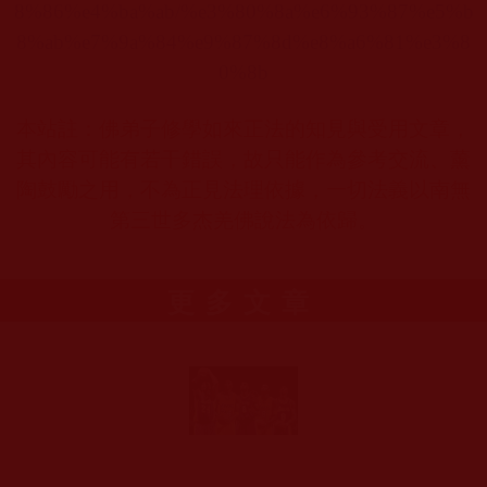
8%86%e4%ba%ab/%e3%80%8a%e6%93%87%e5%b
8%ab%e7%9a%84%e9%87%8d%e8%a6%81%e3%8
0%8b
本站註：佛弟子修學如來正法的知見與受用文章，
其內容可能有若干錯誤，故只能作為參考交流、薰
陶鼓勵之用，不為正見法理依據，一切法義以南無
第三世多杰羌佛說法為依歸。
更多文章