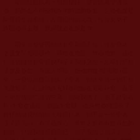
剛開始自以為一切都很好，爸爸因為學佛戒
酒，媽媽也不用受我爸喝醉酒的折磨，之後也爆發
陳恆寶生是邪師，占用四川賑災款，性侵女弟子，
詐騙信眾金錢，我很難過也很慶幸。
兩年前爸爸因攝護腺癌高燒不退，性命危急，
之後女兒氣喘發作，時常送急診，性命危急，這位
仁波切師兄都帶領我和家人和師兄姐一起舉行祈福
法會及放生，為家人祈福，把他們從鬼門關拉回
來，一度以為自己跟到了聖者，但後來這一切不知
怎麼變了，仁波切師兄好像開始在索取什麼，直至
一年前這位仁波切中風，當時我慌了，他不是聖者
嗎
?
怎麼會這樣，我該怎麼辦，後來他被救回來了，
再仔細檢視他的過去種種行為，他不是一位聖者，
沒了慈悲心，有了炫耀心，其實之前就有貪眾生的
錢財，只是我沒察覺而已，當下我的心崩潰了，人