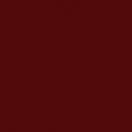
從肺炎疫情聯想
科比隕落，反思
無常與明天(東山)
發表新回應
CAPTCHA