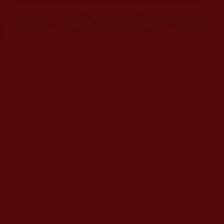
末法時期騙子邪師橫行，從佛陀菩薩稱號到普通居士，凡是
教人的，你若要跟他學就須好好鑑別。
鑑師，保護學佛慧命！
◆
本站遵奉依行南無第三世多杰羌佛與釋迦牟尼佛所說的教法
為無上根本指南，並遵照第三世多杰羌佛辦公室的文告努
力實行運作。
◆
除三段金釦大聖德能作開示所說法義錯誤較少，四段金釦以
上的巨聖德能作正確開示之外，本站所發布的法王、尊
者、仁波且、法師、居士等的文章均不作為法義依據，最
多只能作為知見行持參考之用，凡不符合南無第三世多杰
羌佛說法的內容，皆屬邪說邊見錯誤之理，一概不可依從
學習。