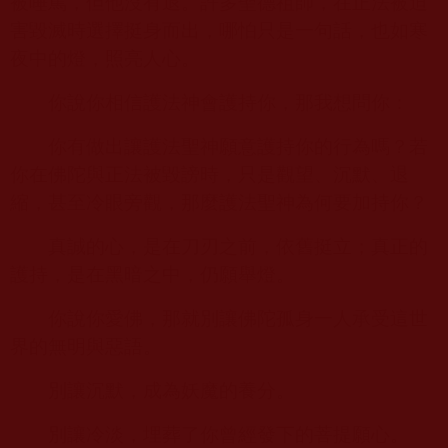
被唾罵，但他沒有退。許多聖德祖師，在正法被迫
害毀滅時選擇挺身而出，哪怕只是一句話，也如寒
夜中的燈，照亮人心。
你說你相信護法神會護持你，那我想問你：
你有做出讓護法聖神願意護持你的行為嗎？若
你在佛陀與正法被毀謗時，只是觀望、沉默、退
縮，甚至冷眼旁觀，那麼護法聖神為何要加持你？
真誠的心，是在刀刃之前，依舊挺立；真正的
護持，是在黑暗之中，仍願舉燈。
你說你愛佛，那就別讓佛陀孤身一人承受這世
界的無明與惡語。
別讓沉默，成為妖魔的養分。
別讓冷淡，埋葬了你曾經發下的菩提願心。