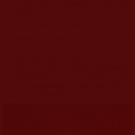
「我實在很難過，佛陀如此慈悲，怎麼可以讓
人這樣毀謗？」
「那些妖魔太可惡了，簡直沒有一點良知！」
我點點頭，靜靜聽他說完，心中卻泛起另一股
波瀾。
因為，我看見他的生活依舊安穩如常，日子過
得舒適講究，該吃的吃，該睡的睡，朋友圈裡轉發
的，仍是那些風花雪月的瑣事。他說他痛心，卻從
未公開一句為佛陀辯護的話；他說他氣憤，卻從不
曾在妖魔肆意誹謗時挺身而出。