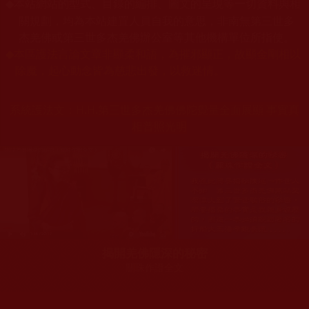
本站網站的型式、目錄的編排、圖文的呈現等一切資料與相
◆
關規劃，均為本站建置人員自我的意思，非南無第三世多
杰羌佛或第三世多杰羌佛辦公室等其他機構單位所指使。
◆
本區護法言論文章非顯柔和語，為摧邪顯正，故顯金剛相以
除魔，起心動念皆為慈悲出發，以救迷情。
系統護法文：
H.H.第三世多杰羌佛佛陀覺量全面展顯 事實真
相普照光明
揭開羌佛隱深的秘密
關珠作證全文
您在這裡