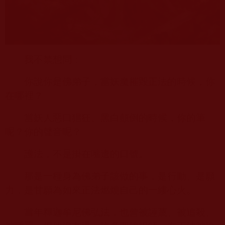
我不禁想問：
你說你是佛弟子，當妖魔摧毀正法的時候，你
在哪裡？
當妖人惡口猖狂、黑白顛倒的時候，你的筆
呢？你的聲音呢？
護法，不是掛在嘴邊的口號。
那是一種身為佛弟子該做的事，是行動、是願
力，是甘願為如來正法燃燒自己的一縷心火。
當年釋迦牟尼佛弘法，也曾被誣蔑、被追殺、