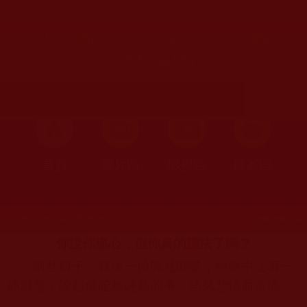
首頁
»
理諦護法
»
佛弟子挺身護正法
»
護法的意義與行動
你說你痛心，但你真的護法了嗎？
(絳秋倫珠)
首頁
圖片區
影視區
檔案區
發文時間：2026年04月13日 星期一
瀏覽次數：84
你說你痛心，但你真的護法了嗎？
前些日子，我與一位師兄閒談，他眼中泛著一
絲濕意，說起佛陀被誣蔑的事，語氣悲憤而沉痛。