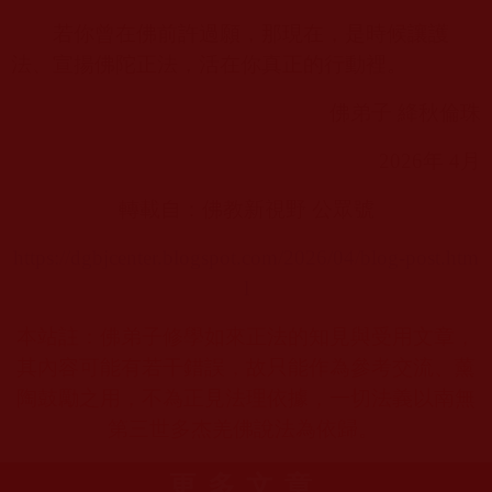
若你曾在佛前許過願，那現在，是時候讓護
法、宣揚佛陀正法，活在你真正的行動裡。
佛弟子 絳秋倫珠
2026
年
4
月
轉載自：佛教新視野 公眾號
https://dgbjcenter.blogspot.com/2026/04/blog-post.htm
l
本站註：佛弟子修學如來正法的知見與受用文章，
其內容可能有若干錯誤，故只能作為參考交流、薰
陶鼓勵之用，不為正見法理依據，一切法義以南無
第三世多杰羌佛說法為依歸。
更多文章