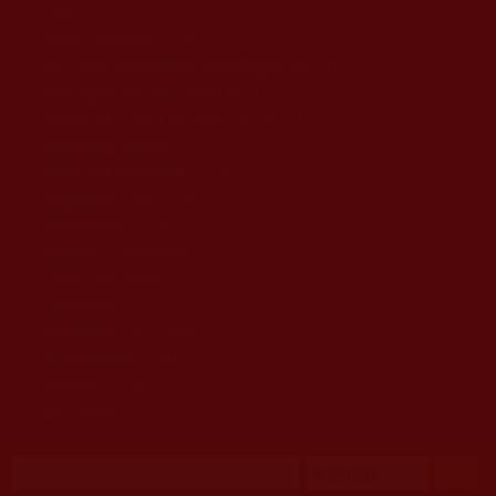
移至主內容
首頁
佛教文告通知 (370)
第三世多杰羌佛簡介與相關資訊 (423)
佛菩薩尊者高僧大德們 (421)
佛教各單位資訊與法會活動 (417)
佛教經藏法義論著 (776)
佛教法會聖蹟證量 (149)
佛教鑑師之道 (292)
佛教聞法點 (792)
佛教修行受用與知見 (3823)
菩提行德 (494)
理諦護法 (726)
文學藝術工巧 (691)
娑婆有溫情 (107)
科學眼 (110)
線上學院 (11)