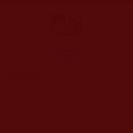
賈伯斯的“極簡生
活”透著佛教智慧
(紫雲軒)
發表新回應