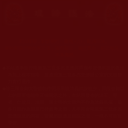
末法時期，邪妖橫行，蠱惑人心，亂我正法。
本站宣揚捍衛如來正法，摧邪顯正，施益眾生，起正知見，
不為魔惑。
◆
本站遵奉依行南無第三世多杰羌佛與釋迦牟尼佛所說的教法
為無上根本指南，並遵照第三世多杰羌佛辦公室的文告努
力實行運作。
◆
除三段金釦大聖德能作開示所說法義錯誤較少，四段金釦以
上的巨聖德能作正確開示之外，本站所發布的法王、尊
者、仁波且、法師、居士等的文章均不作為法義依據，最
多只能作為知見行持參考之用，凡不符合南無第三世多杰
羌佛說法的內容，皆屬邪說邊見錯誤之理，一概不可依從
學習。