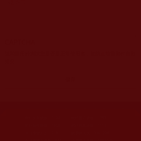
CAPTCHA
該問題用於測試您是否是正常使用者，並防止垃圾郵件自動
提交。
網站文章總數：
7194
網站圖片總數：
17881
網站影視總數：
1658
網站檔案總數：
1118
今日瀏覽人次：
718
總瀏覽人次：
3091298
今日瀏覽文章數：
544
總瀏覽文章數：
2353046