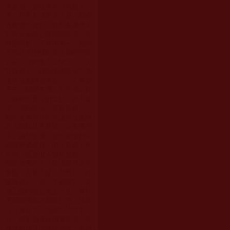
痛全無，癲狂者得以清醒安
寧，目盲者得重見光明，聾啞
者能發出妙音，乃至有佛弟子
於生命危難之際聽聞羌佛法音
無藥而愈；又有佛弟子，聽聞
羌佛法音中或憶持法義時悟徹
真諦，立時進入三昧正定；又
有佛弟子，聽聞羌佛法音中或
憶持法義時飛身空中；又有佛
弟子，聽聞羌佛法音中或憶持
法義時明見真如自性，四大皆
空，本性湛然；又有佛弟子，
聽聞羌佛法音中或憶持法義時
親入極樂世界聖境；又有佛弟
子，聽聞羌佛法音中或憶持法
義時神通爆發，前生後事了然
於胸，隱沒出入變化自如……
聞聽羌佛法音之聖境受用多不
勝數，真實不虛。尤其是《什
麼叫修行》和《了義經》二統
攝三藏精髓之無上大法，有行
者聽聞後如法觀照行持，或道
力迅速提升，或證悟法性本
然，或智慧驀然開膚等等，修
持道境成幾何倍數增益，直趨