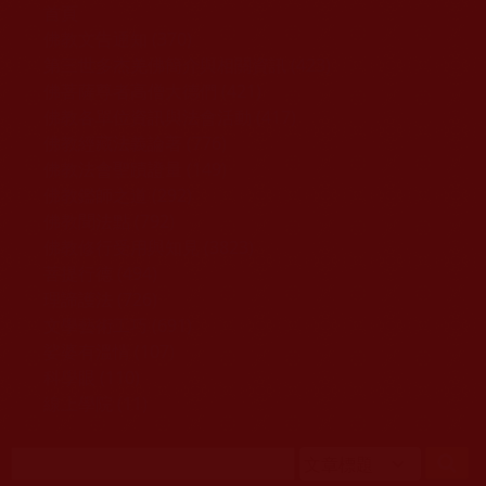
移至主內容
首頁
佛教文告通知 (370)
第三世多杰羌佛簡介與相關資訊 (423)
佛菩薩尊者高僧大德們 (421)
佛教各單位資訊與法會活動 (417)
佛教經藏法義論著 (776)
佛教法會聖蹟證量 (149)
佛教鑑師之道 (292)
佛教聞法點 (792)
佛教修行受用與知見 (3823)
菩提行德 (494)
理諦護法 (726)
文學藝術工巧 (691)
娑婆有溫情 (107)
科學眼 (110)
線上學院 (11)