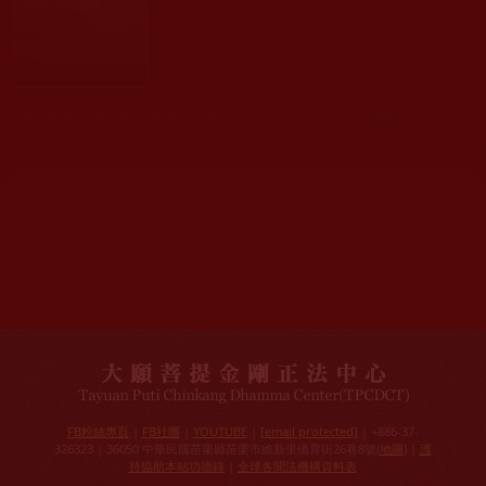
發文時間： 2009年02月08日 星期日
瀏覽人次: 157人
網站文章總數：
7195
網站圖片總數：
17881
網站影視總數：
1657
網站檔案總數：
1118
今日瀏覽人次：
1228
總瀏覽人次：
3096026
今日瀏覽文章數：
971
總瀏覽文章數：
2356827
今日瀏覽影視數：
48
總瀏覽影視數：
91029
FB粉絲專頁
|
FB社團
|
YOUTUBE
|
[email protected]
| +886-37-
326323 | 36050 中華民國苗栗縣苗栗市維新里僑育街26巷8號(
地圖
) |
護
持協助本站功德錄
|
全球各聞法機構資料表