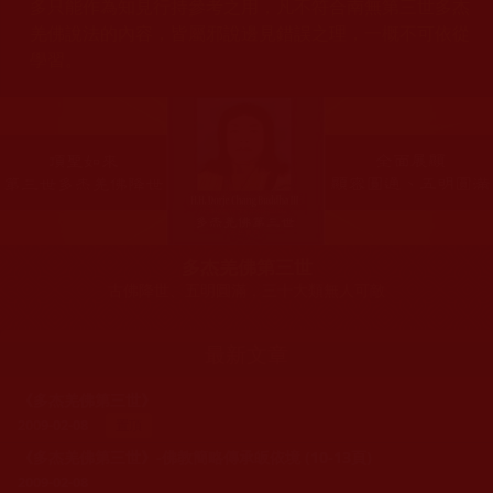
多只能作為知見行持參考之用，凡不符合南無第三世多杰
羌佛說法的內容，皆屬邪說邊見錯誤之理，一概不可依從
學習。
多杰羌佛第三世
古佛降世、五明圓滿，三十大類無人可敵
最新文章
《多杰羌佛第三世》
2009-02-08
置頂
《多杰羌佛第三世》-佛教簡略傳承皈依境 (10-13頁)
2009-02-08