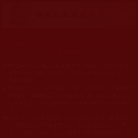
末法時期正法衰，海量佛法娑婆失，祥慶羌佛住世來，法授
佛子興佛幢。
◆
本站遵奉依行南無第三世多杰羌佛與釋迦牟尼佛所說的教法
為無上根本指南，並遵照第三世多杰羌佛辦公室的文告努
力實行運作。
本站網站的型式、目錄的編排、圖文的呈現等一切資料與相
◆
關規劃，均為本站建置人員自我的意思，非南無第三世多
杰羌佛或第三世多杰羌佛辦公室等其他機構單位所指使派
令。
◆
除三段金釦大聖德能作開示所說法義錯誤較少，四段金釦以
上的巨聖德能作正確開示之外，本站所發布的法王、尊
者、仁波且、法師、居士等的文章均不作為法義依據，最