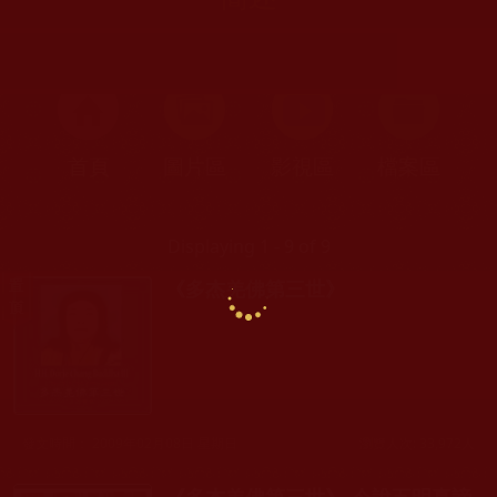
首頁
圖片區
影視區
檔案區
Displaying 1 - 9 of 9
《多杰羌佛第三世》
發文時間： 2009年02月08日 星期日
瀏覽人次: 33,972人
《多杰羌佛第三世》-今說五明真諦