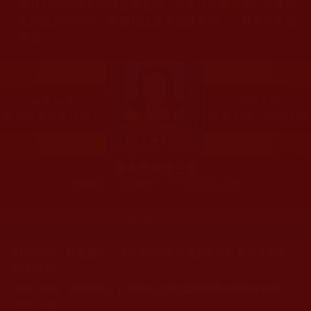
多只能作為知見行持參考之用，凡不符合南無第三世多杰
羌佛說法的內容，皆屬邪說邊見錯誤之理，一概不可依從
學習。
多杰羌佛第三世
古佛降世、五明圓滿，三十大類無人可敵
最新文章
KTSF26台「與濼漫談」-【至高佛法再次震撼世界】 第三世多杰羌佛弟子祿東贊‧慈仁嘉措法王圓寂，生死自由
2018-12-20
[KTSF26台「與濼漫談」]-佛教史上首次驚現圓滿金剛肉身舍利——圓寂聖僧脫胎換骨大神變
2018-12-20