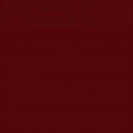
末法時期正法衰，海量佛法娑婆失，祥慶羌佛住世來，法授
佛子興佛幢。
◆
本站遵奉依行南無第三世多杰羌佛與釋迦牟尼佛所說的教法
為無上根本指南，並遵照第三世多杰羌佛辦公室的文告努
力實行運作。
本站網站的型式、目錄的編排、圖文的呈現等一切資料與相
◆
關規劃，均為本站建置人員自我的意思，非南無第三世多
杰羌佛或第三世多杰羌佛辦公室等其他機構單位所指使派
令。
◆
除三段金釦大聖德能作開示所說法義錯誤較少，四段金釦以
上的巨聖德能作正確開示之外，本站所發布的法王、尊
者、仁波且、法師、居士等的文章均不作為法義依據，最