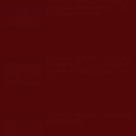
[KTSF26台「與濼漫談」]-佛教史上
首次驚現圓滿金剛肉身舍利——圓
寂聖僧脫胎換骨大神變
發文時間： 2018年12月20日 星期四
瀏覽人次: 274人
KTSF26台「與濼漫談」-【至高佛法
再次震撼世界】 第三世多杰羌佛弟
子祿東贊‧慈仁嘉措法王圓寂，生死
自由
發文時間： 2018年12月20日 星期四
瀏覽人次: 140人
KTSF26台「與濼漫談」-美國國際藝
術館營運長專訪