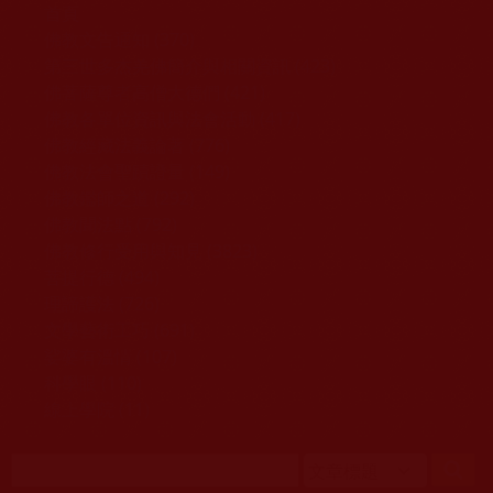
移至主內容
首頁
佛教文告通知 (370)
第三世多杰羌佛簡介與相關資訊 (423)
佛菩薩尊者高僧大德們 (421)
佛教各單位資訊與法會活動 (417)
佛教經藏法義論著 (776)
佛教法會聖蹟證量 (149)
佛教鑑師之道 (292)
佛教聞法點 (792)
佛教修行受用與知見 (3823)
菩提行德 (494)
理諦護法 (726)
文學藝術工巧 (691)
娑婆有溫情 (107)
科學眼 (110)
線上學院 (11)