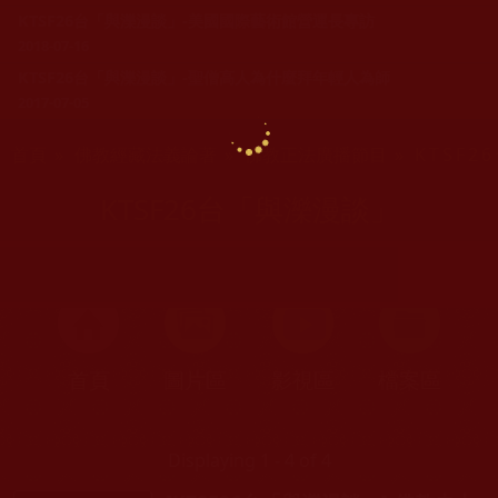
KTSF26台「與濼漫談」-美國國際藝術館營運長專訪
2018-07-16
KTSF26台「與濼漫談」-聖僧高人為什麼拜年輕人為師
2017-07-05
您在這裡
首頁
»
佛教經藏法義論著
»
佛教正法廣播節目
» KTSF
KTSF26台「與濼漫談」
首頁
圖片區
影視區
檔案區
Displaying 1 - 4 of 4