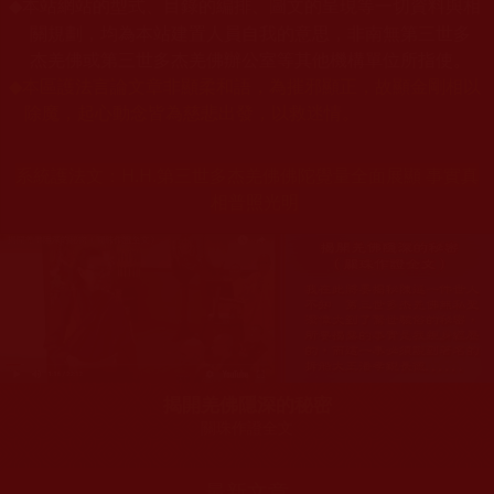
本站網站的型式、目錄的編排、圖文的呈現等一切資料與相
◆
關規劃，均為本站建置人員自我的意思，非南無第三世多
杰羌佛或第三世多杰羌佛辦公室等其他機構單位所指使。
◆
本區護法言論文章非顯柔和語，為摧邪顯正，故顯金剛相以
除魔，起心動念皆為慈悲出發，以救迷情。
系統護法文：
H.H.第三世多杰羌佛佛陀覺量全面展顯 事實真
相普照光明
揭開羌佛隱深的秘密
關珠作證全文
最新文章