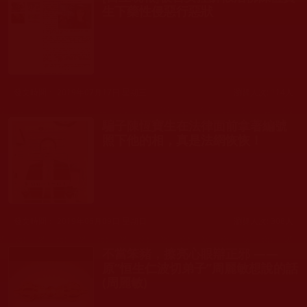
生下藥性侵惡行惡狀
發文時間： 2019年07月17日 星期三
瀏覽人次: 114人
騙子陳恆寶生在法律面前拿著編號
照下他的相，真是法網恢恢！
發文時間： 2019年06月09日 星期日
瀏覽人次: 308人
不當笨豬，擦亮心眼辯正邪 ——
原“恒生仁波切弟子”周麗敏想說的話
(周麗敏)