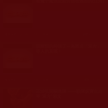
看魔子魔孫是如何低智愚邪的(江河)
發文時間： 2018年01月31日 星期三
瀏覽人次: 170人
該醒悟的時候了—為匿名「東方」
等人的哀嘆！
發文時間： 2018年01月30日 星期二
瀏覽人次: 84人
正法弘開驅迷障 ——駁陳妖寶生走
卒“東方”邪文