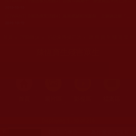
[CTWANT]【假活佛荒淫錄3】自稱10萬弟子 陳恆寶生下死亡封口令
2019-10-19
[CTWANT]【假活佛荒淫錄4】為表虔誠割肉獻祭 上師舔血稱「肉很新鮮」
2019-10-19
您在這裡
首頁
»
理諦護法
»
邪惡集團擾正法
» 陳恆寶生殘害眾生
陳恆寶生殘害眾生
首頁
圖片區
影視區
檔案區
Displaying 1 - 30 of 216
《原則的奉告-——為什麼你們沒有