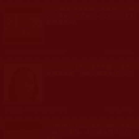
[三立新聞]穿著袈裟的惡魔男子自稱
大活佛卻詐信眾兩億...竟要求老太太
獻肉遭通緝!
發文時間： 2019年10月21日 星期一
瀏覽人次: 133人
[CTWANT]【假活佛荒淫錄5】妻外
遇被戴綠帽 他轉而蹂躪女信徒8年
發文時間： 2019年10月19日 星期六
瀏覽人次: 166人
[CTWANT]【假活佛荒淫錄4】為表
虔誠割肉獻祭 上師舔血稱「肉很
新鮮」