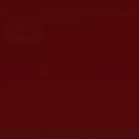
正邪顛倒 一派胡言 ——駁陳恆寶生
弟子要說的話（九）
發文時間： 2017年12月17日 星期日
瀏覽人次: 124人
頁面
1
下一頁 ›
最後一頁 »
網站文章總數：
7194
網站圖片總數：
17881
網站影視總數：
1658
網站檔案總數：
1118
今日瀏覽人次：
718
總瀏覽人次：
3089158
今日瀏覽文章數：
541
總瀏覽文章數：
2351352
今日瀏覽影視數：
20
總瀏覽影視數：
90769