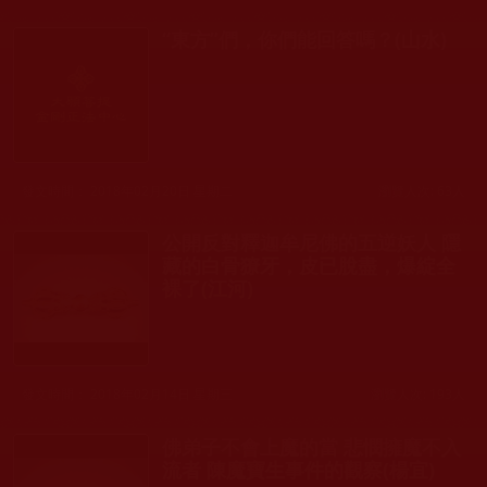
“東方”們，你們能回答嗎？(山水)
發文時間： 2018年02月20日 星期二
瀏覽人次: 63人
公開反對釋迦牟尼佛的五逆妖人 隱
藏的白骨獠牙，皮已脫盡，爆綻全
裸了(江河)
發文時間： 2018年02月14日 星期三
瀏覽人次: 193人
佛弟子不會上魔的當 悲憫擁魔不入
流者 陳魔寶生事件的觀察(楊宜)