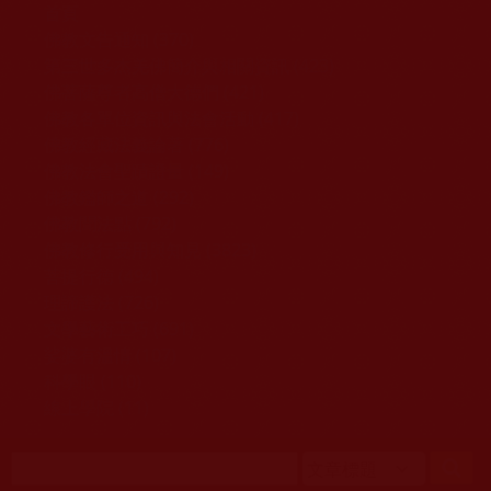
移至主內容
首頁
佛教文告通知 (370)
第三世多杰羌佛簡介與相關資訊 (423)
佛菩薩尊者高僧大德們 (421)
佛教各單位資訊與法會活動 (417)
佛教經藏法義論著 (776)
佛教法會聖蹟證量 (149)
佛教鑑師之道 (292)
佛教聞法點 (792)
佛教修行受用與知見 (3823)
菩提行德 (494)
理諦護法 (726)
文學藝術工巧 (691)
娑婆有溫情 (107)
科學眼 (110)
線上學院 (11)