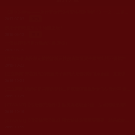
《原則的奉告-——為什麼你們沒有資格得到勝解？》一文，主題學習
2017-07-03
置頂
佛弟子們應挺身而出維護正法！
2016-05-12
置頂
一個妖師現行見分曉的消息(馮樹)
2020-08-19
[自立晚報]高院裁定被控詐騙及性侵者陳恆寶生限制出境不得抗告
2019-10-23
[三立新聞]穿著袈裟的惡魔男子自稱大活佛卻詐信眾兩億...竟要求老太太獻肉遭通緝!
2019-10-21
[三立新聞]認師卻是惡夢的開始...起底陳恆寶生對女信徒做此事 還被囚禁在香港8年
2019-10-21
[CTWANT]【假活佛荒淫錄1】賑災為名吸金2億 法國買城堡擁5賓士
2019-10-19
[CTWANT]【假活佛荒淫錄2】騙女信徒進密室要開導 結果給她看肉片
2019-10-19