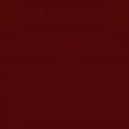
末法時期，邪妖橫行，蠱惑人心，亂我正法。
本站宣揚捍衛如來正法，摧邪顯正，施益眾生，起正知見，
不為魔惑。
◆
本站遵奉依行南無第三世多杰羌佛與釋迦牟尼佛所說的教法
為無上根本指南，並遵照第三世多杰羌佛辦公室的文告努
力實行運作。
◆
除三段金釦大聖德能作開示所說法義錯誤較少，四段金釦以
上的巨聖德能作正確開示之外，本站所發布的法王、尊
者、仁波且、法師、居士等的文章均不作為法義依據，最
多只能作為知見行持參考之用，凡不符合南無第三世多杰
羌佛說法的內容，皆屬邪說邊見錯誤之理，一概不可依從
學習。