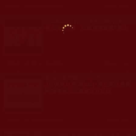
發文時間： 2019年10月19日 星期六
瀏覽人次: 159人
[CTWANT]【假活佛荒淫錄1】賑災
為名吸金2億 法國買城堡擁5賓士
發文時間： 2019年10月19日 星期六
瀏覽人次: 173人
喬治亞新聞週刊2019年7月26日-8月
2日號第31期(總345) -第三版社會新
聞報導喬治亞皇室官方宣告
發文時間： 2019年08月16日 星期五
瀏覽人次: 97人
[自立晚報]被害女控訴假活佛陳恆寶