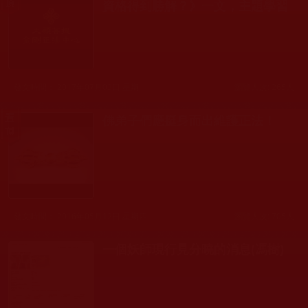
資格得到勝解？》一文，主題學習
發文時間： 2017年07月03日 星期一
瀏覽人次: 265人
佛弟子們應挺身而出維護正法！
發文時間： 2016年05月12日 星期四
瀏覽人次: 705人
一個妖師現行見分曉的消息(馮樹)