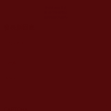
運頓多吉白菩提
會-修行學佛帶給
我的助益(馮盛禹)
發表新回應
CAPTCHA