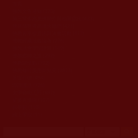
移至主內容
首頁
佛教文告通知 (370)
第三世多杰羌佛簡介與相關資訊 (423)
佛菩薩尊者高僧大德們 (421)
佛教各單位資訊與法會活動 (417)
佛教經藏法義論著 (776)
佛教法會聖蹟證量 (149)
佛教鑑師之道 (292)
佛教聞法點 (792)
佛教修行受用與知見 (3823)
菩提行德 (494)
理諦護法 (726)
文學藝術工巧 (691)
娑婆有溫情 (107)
科學眼 (110)
線上學院 (11)