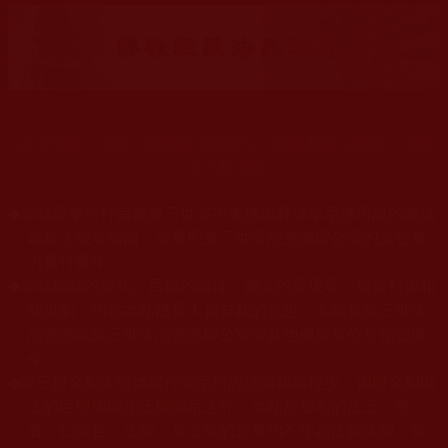
末法時期正法衰，海量佛法娑婆失，祥慶羌佛住世來，法授
佛子興佛幢。
◆
本站遵奉依行南無第三世多杰羌佛與釋迦牟尼佛所說的教法
為無上根本指南，並遵照第三世多杰羌佛辦公室的文告努
力實行運作。
本站網站的型式、目錄的編排、圖文的呈現等一切資料與相
◆
關規劃，均為本站建置人員自我的意思，非南無第三世多
杰羌佛或第三世多杰羌佛辦公室等其他機構單位所指使派
令。
◆
除三段金釦大聖德能作開示所說法義錯誤較少，四段金釦以
上的巨聖德能作正確開示之外，本站所發布的法王、尊
者、仁波且、法師、居士等的文章均不作為法義依據，最