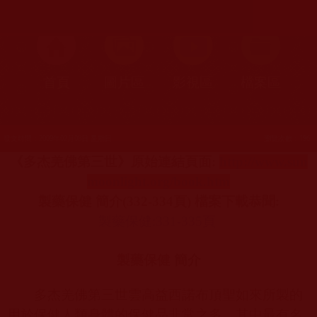
首頁
圖片區
影視區
檔案區
發文時間：2009年02月08日 星期日
瀏覽次數：196
《多杰羌佛第三世》原始連結頁面
:
http://www.sun
moonlight.org/book.htm
製藥保健 簡介
(332-334
頁
)
檔案下載恭聞
:
製藥保健:331-335
頁
製藥保健
簡介
多杰羌佛第三世雲高益西諾布頂聖如來所製的
用於保健人類身體的保健品非常之多，其中最有名