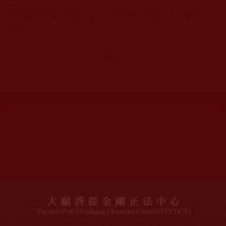
該問題用於測試您是否是正常使用者，並防止垃圾郵件自動
提交。
網站文章總數：
7195
網站圖片總數：
17881
網站影視總數：
1657
網站檔案總數：
1118
今日瀏覽人次：
1228
總瀏覽人次：
3096026
今日瀏覽文章數：
971
總瀏覽文章數：
2356827
今日瀏覽影視數：
48
總瀏覽影視數：
91029