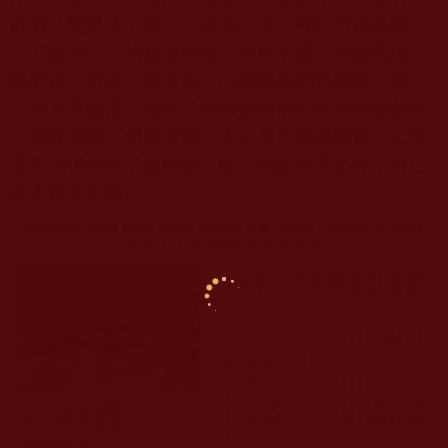
的有「髮必生」和「一次靈」等，有封刀止血的
「立血停」、治皮膚惡瘡、高燒不退、頑固風濕、
氣管炎、肝炎、脈管炎、心臟病等的特殊藥，如
「雄力育髮液」獲得了中國衛生部
40
年來頒發的第
一號保健品。但最奇怪、令人不可思議的是，三世
多杰羌佛發明了這些藥，除了利益大眾之外，自己
卻不收分文錢。