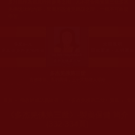
多只能作為知見行持參考之用，凡不符合南無第三世多杰
羌佛說法的內容，皆屬邪說邊見錯誤之理，一概不可依從
學習。
多杰羌佛第三世
古佛降世、五明圓滿，三十大類無人可敵
您在這裡
首頁
»
佛教經藏法義論著
»
《多杰羌佛第三世》寶書
»
金剛
《多杰羌佛第三世》-製藥保健 簡介
(332-334頁)