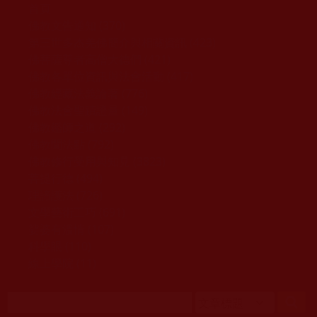
移至主內容
首頁
佛教文告通知 (370)
第三世多杰羌佛簡介與相關資訊 (423)
佛菩薩尊者高僧大德們 (421)
佛教各單位資訊與法會活動 (417)
佛教經藏法義論著 (776)
佛教法會聖蹟證量 (149)
佛教鑑師之道 (292)
佛教聞法點 (792)
佛教修行受用與知見 (3823)
菩提行德 (494)
理諦護法 (726)
文學藝術工巧 (691)
娑婆有溫情 (107)
科學眼 (110)
線上學院 (11)