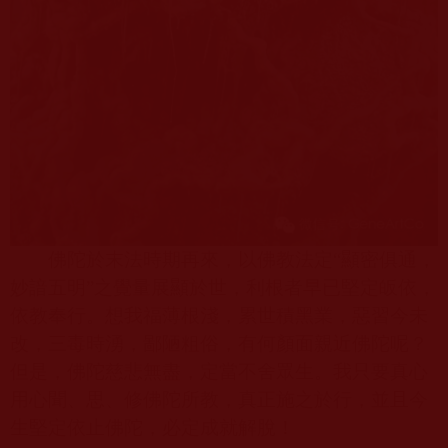
佛陀於末法時期再來，以佛教法定“顯密俱通，
妙諳五明”之覺量展顯於世，利根者早已堅定皈依，
依教奉行。想我福薄根淺，累世積黑業，惡習今未
改，三毒時湧，鄙陋粗俗，有何顏面親近佛陀呢？
但是，佛陀慈悲無盡，定當不舍眾生。我只要真心
用心聞、思、修佛陀所教，真正施之於行，並且今
生堅定依止佛陀，必定成就解脫！