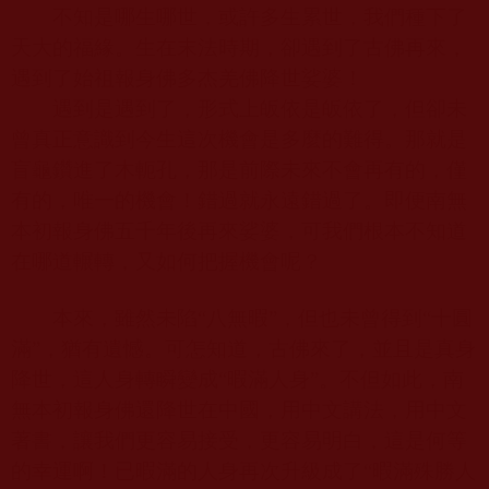
不知是哪生哪世，或許多生累世，我們種下了
天大的福緣。生在末法時期，卻遇到了古佛再來，
遇到了始祖報身佛多杰羌佛降世娑婆！
遇到是遇到了，形式上皈依是皈依了，但卻未
曾真正意識到今生這次機會是多麼的難得。那就是
盲龜鑽進了木軛孔，那是前際未來不會再有的，僅
有的，唯一的機會！錯過就永遠錯過了。即便南無
本初報身佛五千年後再來娑婆，可我們根本不知道
在哪道輾轉，又如何把握機會呢？
本來，雖然未陷“八無暇”，但也未曾得到“十圓
滿”，猶有遺憾。可怎知道，古佛來了，並且是真身
降世，這人身轉瞬變成“暇滿人身”。不但如此，南
無本初報身佛還降世在中國，用中文講法，用中文
著書，讓我們更容易接受，更容易明白，這是何等
的幸運啊！已暇滿的人身再次升級成了“暇滿殊勝人