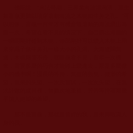
佛陀說：“末法時期，三界業海波濤洶湧，眾生
如盲龜更難以項穿蕩動海流之木軛如牛鼻之孔。”可
以想像，盲龜一百年才有機會隨蕩動的海流鑽出海
面一次，希望在看不見的情況下，自己鑽出海面的
一瞬間剛好碰到木軛，頭部剛好可以鑽入木軛上用
來穿繩子像牛鼻孔一樣大小的孔洞。大海遼闊無
邊，木軛飄蕩不停，瞎眼龜看不見，百年一次機
會，需要多麼的巧合才能碰上鑽進去，那是多麼微
小的機率啊！漫長的等待，無盡的煎熬，微渺的希
望，無果的失望。一次次嘗試，一次次失望，在無
法計數的歲月裡，無數次地重複，苦苦等待著那幾
乎讓人絕望的希望。
那不是盲龜，那就是曾經的我，是未得暇滿人
身的我。