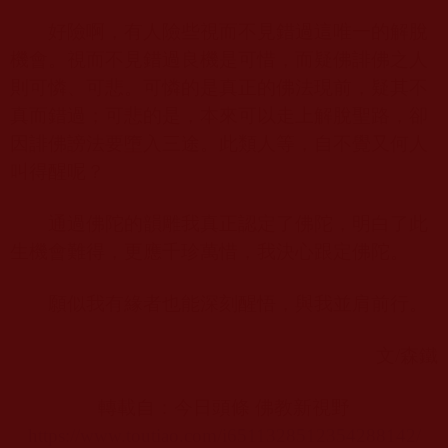
好險啊，有人險些視而不見錯過這唯一的解脫
機會。視而不見錯過良機是可惜，而疑佛誹佛之人
則可憐、可悲。可憐的是真正的佛法現前，疑其不
真而錯過；可悲的是，本來可以走上解脫聖路，卻
因誹佛謗法要墮入三途。此類人等，自不覺又何人
叫得醒呢？
通過佛陀的韻雕我真正認定了佛陀，明白了此
生機會難得，更應千珍萬惜，我決心跟定佛陀。
願似我有緣者也能深刻醒悟，與我並肩前行。
文
/
森鐵
轉載自：今日頭條 佛教新視野
https://www.toutiao.com/i6511328512354288142/