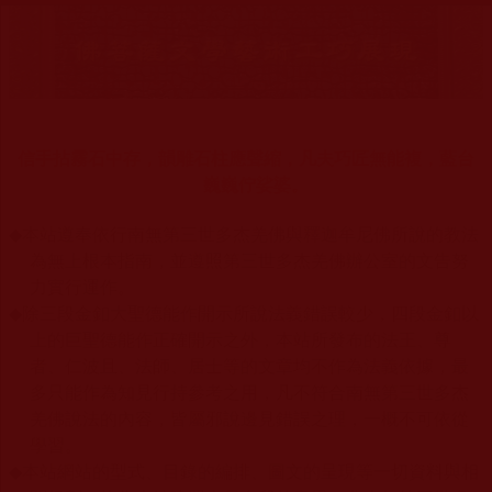
信手拈霧石中存，韻雕石柱應聲縮，凡夫巧匠無能複，藍台
巍巍佇娑婆。
◆
本站遵奉依行南無第三世多杰羌佛與釋迦牟尼佛所說的教法
為無上根本指南，並遵照第三世多杰羌佛辦公室的文告努
力實行運作。
◆
除三段金釦大聖德能作開示所說法義錯誤較少，四段金釦以
上的巨聖德能作正確開示之外，本站所發布的法王、尊
者、仁波且、法師、居士等的文章均不作為法義依據，最
多只能作為知見行持參考之用，凡不符合南無第三世多杰
羌佛說法的內容，皆屬邪說邊見錯誤之理，一概不可依從
學習。
◆
本站網站的型式、目錄的編排、圖文的呈現等一切資料與相