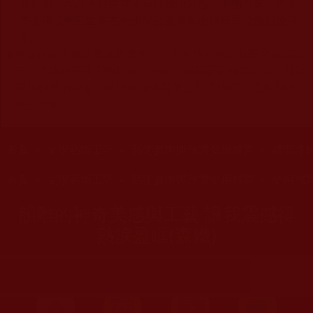
關規劃，均為本站建置人員自我的意思，非南無第三世多
杰羌佛或第三世多杰羌佛辦公室等其他機構單位所指使派
令。
◆
佛菩薩藝術成就展現是無盡的，本站所刊載之相關文章資訊
無非是諸佛菩薩五明所展之一隅，願藉寥寥數篇之文，引眾
賞析妙美的殿堂，並讚嘆諸佛菩薩之般若所顯，超凡人間、
藝冠娑婆。
您在這裡
首頁
»
文學藝術工巧
»
藝術參與與欣賞受用感言
»
禮讚評
您在這裡
首頁
»
文學藝術工巧
»
藝術參與與欣賞受用感言
»
受用感
韻雕的神奇美感與工藝 讓我震撼得
熱淚盈眶(森鐵)