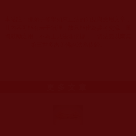
本站註：佛弟子修學如來正法的知見與受用文章，
其內容可能有若干錯誤，故只能作為參考交流、薰
陶鼓勵之用，不為正見法理依據，一切法義以南無
第三世多杰羌佛說法為依歸。
更多文章