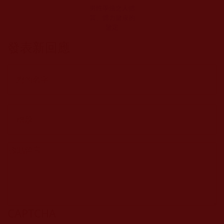
男性學法之人體
質、體力健康的
鑒定
發表新回應
CAPTCHA