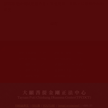
該問題用於測試您是否是正常使用者，並防止垃圾郵件自動
提交。
網站文章總數：
7195
網站圖片總數：
17882
網站影視總數：
1658
網站檔案總數：
1118
今日瀏覽人次：
1257
總瀏覽人次：
3093988
今日瀏覽文章數：
978
總瀏覽文章數：
2355166
今日瀏覽影視數：
101
總瀏覽影視數：
91007
FB粉絲專頁
|
FB社團
|
YOUTUBE
|
[email protected]
| +886-37-