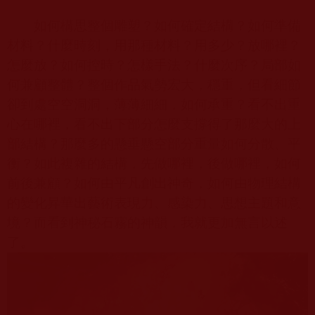
如何構思整個雕塑？如何確定結構？如何準備
材料？什麼時刻，用那種材料？用多少？放哪裡？
怎麼放？如何控時？怎樣手法？什麼次序？局部如
何兼顧整體？整個作品氣勢宏大，穩重，但看細節
卻到處空空洞洞，薄薄細細，如何承重？看不出重
心在哪裡，看不出下部分怎麼支撐得了那麼大的上
部結構？那麼多的懸垂懸空部分重量如何分散、平
衡？如此複雜的結構，先做哪裡，後做哪裡，如何
前後兼顧？如何由平凡創出神奇，如何由物理結構
的變化昇華出藝術表現力、感染力、思想主題和意
境？而看到神秘石霧的神韻，我就更加無言以述
了。