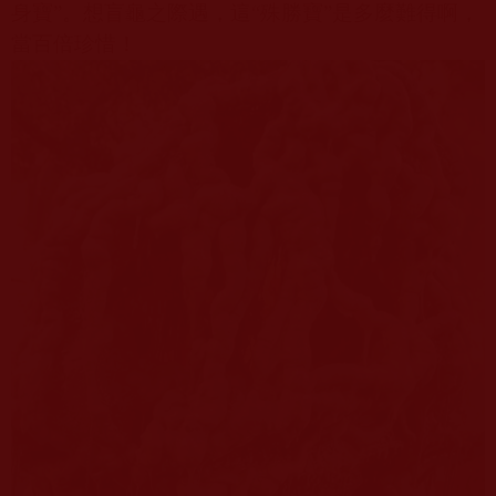
身寶”。想盲龜之際遇，這“殊勝寶”是多麼難得啊，
當百倍珍惜！