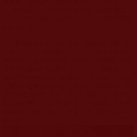
以復加，熱淚盈眶，還擔心被人看到，不好意思。
之所以激動，是因為我深刻地知道，我遇到佛陀
了！是值得我徹底信奉依怙，能讓我脫離輪回苦難
的偉大聖者！
其實在這之前，別人禮佛，我也跟著禮佛，別
人聽法音，我也跟著聽法音，也曾在寶書上看過韻
雕的照片，也讚歎稱奇過，但卻從未像親觀韻雕並
思考如何創作出來後所獲得的深切認知和觸動。這
就是南無本初報身佛的韻雕作品，是真正的佛法五
明展顯，是佛法超越凡俗無上智慧的實際體現，是
佛陀住世的證明。當然，佛陀無須證明，不證明佛
陀依然是佛陀。怎奈末法時期，眾生愚鈍，五明展
顯能讓眾生開化而信奉。而我，就是那愚鈍眾生中
的一員。