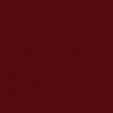
是用原胚料，把不要的部分除去，再刻畫、琢磨出
想要的結構、部位、層次、細節等，最終完成一件
立體作品。而塑造是散料注模成型，或散料逐步堆
砌、粘合、刻畫等工藝而成型的（非專業人士，僅
能憑個人理解從工藝上粗略描述）。
據說佛陀是以鋼化樹脂為材料創作的韻雕，但
佛陀以普通的材料，卻創造出多件神奇的作品。我
觀察韻雕作品，只見重重疊疊，紛繁複雜。有的地
方像石鐘石乳，卻比石鐘石乳瑰麗奇巧；有地方像
冰凍凝結的瀑布，卻比瀑布多了無限的層次和縱
深；有地方薄如紙片，又網洞密佈，非斷似連，延
展如飄。圍著韻雕，步步景不同；縱橫俯仰，處處
是綺麗。真是太神奇了！
關鍵是，這是怎麼做出來的？！