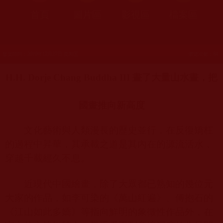
首頁
圖片區
影視區
檔案區
發文時間：2019年12月27日 星期五
瀏覽次數：84
H.H. Dorje Chang Buddha III
畫了大量山水畫，把
國畫推向新高度
文化藝術與人類漫長的歷史並行，在反復矯枉
的過程中昇華，其承載之道是其內在的源流活水，
穿越千載經久不息。
近現代中國繪畫，除了大眾都已熟知的幾位元
大家的作品，如李可染的《萬山紅遍》、傅抱石的
《江山如此多嬌》等指向鮮明的象徵性作品外，在