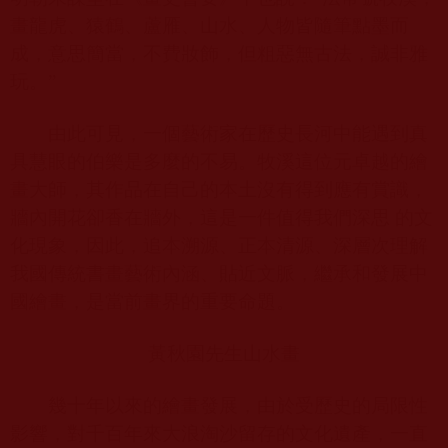
畫龍虎、猿鶴、蘆雁、山水、人物皆隨筆點墨而
成，意思簡當，不費妝飾，但粗惡無古法，誠非雅
玩。”
由此可見，一個藝術家在歷史長河中能遇到真
具慧眼的伯樂是多麼的不易。牧溪這位元卓越的繪
畫大師，其作品在自己的本土沒有得到應有賞識，
牆內開花卻香在牆外，這是一件值得我們深思 的文
化現象，因此，追本溯源、正本清源、深層次理解
我國傳統書畫藝術內涵、貼近文脈，繼承和發展中
國繪畫，是當前畫界的重要命題。
黃秋園先生山水畫
幾十年以來的繪畫發展，由於受歷史的局限性
影響，對千百年來大浪淘沙留存的文化遺產，一直