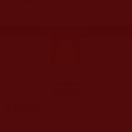
轉載自：朗墨運轉一乾坤 今日頭條
https://www.toutiao.com/i6774964951153902094/
更多文章
中華國際佛教聞
修正法會-爺爺現
往生相渡了我們
(魏憶如)
發表新回應