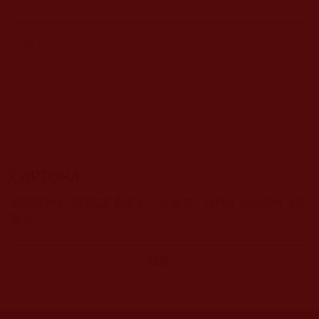
CAPTCHA
該問題用於測試您是否是正常使用者，並防止垃圾郵件自動
提交。