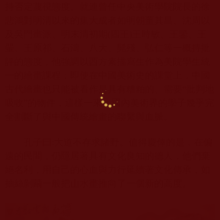
持否定蔑視態度。就連曾任中央美術學院院長的徐
悲鴻對明清以來的集大成者如明朝董其昌、沈周以
及吳門畫派、明末清初期
(
四王
)
王時敏、王鑒、王
翬、王原祁、石濤、八大、髡殘、弘仁等一概持批
評的態度，他強調以西方素描寫生作為美院學生統
一的繪畫課程；即使在中國美術史的課堂上，中國
古代繪畫也只能被看作是具有糟粕的、需要“批判地
吸收”的物件，這樣一來，國內美術界的學子幾乎完
全割斷了與中國傳統繪畫的聯繫與血脈。
孔子曰
:
大道不存求諸野。值得慶倖的是，在偏
遠的民間，仍隱居著具有文化良知的德人，他們棄
絕名利，用自己的心血與力行延續著文化傳承，如
抽絲剝繭一般把山水畫推向了一個新的高度。