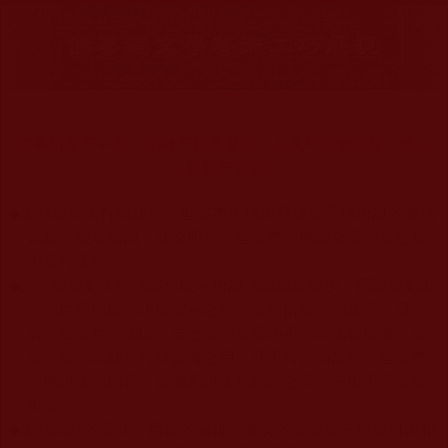
信手拈霧石中存，韻雕石柱應聲縮，凡夫巧匠無能複，藍台
巍巍佇娑婆。
◆
本站遵奉依行南無第三世多杰羌佛與釋迦牟尼佛所說的教法
為無上根本指南，並遵照第三世多杰羌佛辦公室的文告努
力實行運作。
◆
除三段金釦大聖德能作開示所說法義錯誤較少，四段金釦以
上的巨聖德能作正確開示之外，本站所發布的法王、尊
者、仁波且、法師、居士等的文章均不作為法義依據，最
多只能作為知見行持參考之用，凡不符合南無第三世多杰
羌佛說法的內容，皆屬邪說邊見錯誤之理，一概不可依從
學習。
◆
本站網站的型式、目錄的編排、圖文的呈現等一切資料與相