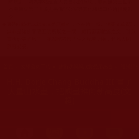
關規劃，均為本站建置人員自我的意思，非南無第三世多
杰羌佛或第三世多杰羌佛辦公室等其他機構單位所指使派
令。
◆
佛菩薩藝術成就展現是無盡的，本站所刊載之相關文章資訊
無非是諸佛菩薩五明所展之一隅，願藉寥寥數篇之文，引眾
賞析妙美的殿堂，並讚嘆諸佛菩薩之般若所顯，超凡人間、
藝冠娑婆。
您在這裡
首頁
»
文學藝術工巧
»
藝術參與與欣賞受用感言
»
禮讚評
H.H. Dorje Chang Buddha III 畫了
大量山水畫，把國畫推向新高度(文
超)