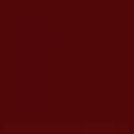
移至主內容
首頁
佛教文告通知 (370)
第三世多杰羌佛簡介與相關資訊 (423)
佛菩薩尊者高僧大德們 (421)
佛教各單位資訊與法會活動 (417)
佛教經藏法義論著 (776)
佛教法會聖蹟證量 (149)
佛教鑑師之道 (292)
佛教聞法點 (792)
佛教修行受用與知見 (3823)
菩提行德 (494)
理諦護法 (726)
文學藝術工巧 (691)
娑婆有溫情 (107)
科學眼 (110)
線上學院 (11)