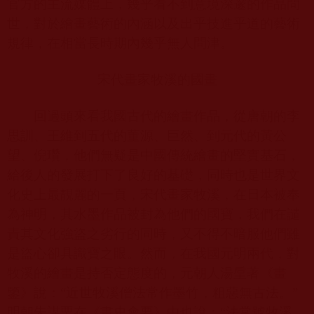
官方的主流媒體上，幾乎看不到意境深邃的作品問
世，對於繪畫藝術的內涵以及出乎技進乎道的藝術
規律，在相當長時期內幾乎無人問津。
宋代畫家牧溪的國畫
回過頭來看我國古代的繪畫作品，從唐朝的李
思訓、王維到五代的董源、巨然、到元代的黃公
望、倪瓚，他們無疑是中國傳統繪畫的堅實基石，
給後人的發展打下了良好的基礎，同時也是世界文
化史上最靚麗的一頁，宋代畫家牧溪，在日本被奉
為神明，其水墨作品被封為他們的國寶，我們在譴
責其文化強盜之劣行的同時，又不得不暗服他們雖
是盜心卻具識寶之眼。然而，在我國元明兩代，對
牧溪的繪畫是持否定態度的，元朝人湯垕著《畫
鑒》說：“近世牧溪僧法常作墨竹，粗惡無古法。”
明朝朱謀垔在《畫史會要》中也說：“法常號牧溪，