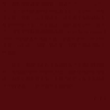
新，面對傳統國畫的斷層，祂寫下了《
傳統
.
無我
.
空
間
》等一系列重要的美學理論文章，並創作了大量
的人物、花鳥、山水畫作品，把千百年來潛藏在中
華文化中的宇宙人生之真諦，融於繪畫創作，畫出
了一大批驚世駭俗的國畫作品。
H.H. Dorje Chang B
uddha III
的繪畫作品展出後，在畫界產生了巨大的
反響，
1995
年《中國人物年鑒》刊載了祂卓越非凡
的成就。
目前，我國正處在中華民族偉大復興的輝煌時
代，加強我們自己的文化自信，繼承優秀的文化傳
統、創造中華民族未來，是我們這代人義不容辭的
責任與使命。（部分圖片來自網路）
文
/
文超