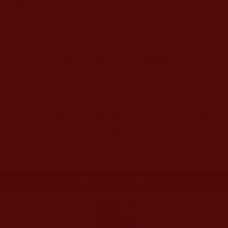
每個藝術家必須走“師古創新”的路子。師古是傳
統，創新必須將東西方的藝術、哲學、美學、文學
等熔為一爐，“悟達真源”，把握物形外相及內在精
神，以及表裏虛實之變化，寫出流韻，使其作品行
筆奔放，運力潑辣，線條流走，形體似與不似，工
而不匠，放而不野，有個性有魅力；達到這一步，
再依諸學問追悟無我及空色無住的真源。那麼渾厚
華滋，格高境大，氣韻生動的藝術境界就將人導入
美的享受；我們的中國畫藝術就能求得一大飛躍，
最終成為世界性的閃光藝術品。
更多文章