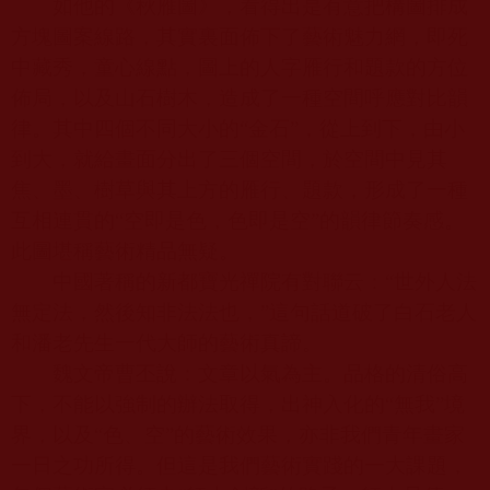
如他的《秋雁圖》，看得出是有意把構圖排成
方塊圖案線路，其實裏面佈下了藝術魅力網，即死
中藏秀，童心線點，圖上的人字雁行和題款的方位
佈局，以及山石樹木，造成了一種空間呼應對比韻
律。其中四個不同大小的“金石”，從上到下，由小
到大，就給畫面分出了三個空間，於空間中見其
焦、墨、樹草與其上方的雁行、題款，形成了一種
互相連貫的“空即是色，色即是空”的韻律節奏感。
此圖堪稱藝術精品無疑。
中國著稱的新都寶光禪院有對聯云：“世外人法
無定法，然後知非法法也，”這句話道破了白石老人
和潘老先生一代大師的藝術真諦。
魏文帝曹丕說：文章以氣為主。品格的清俗高
下，不能以強制的辦法取得，出神入化的“無我”境
界，以及“色、空”的藝術效果，亦非我們青年畫家
一日之功所得。但這是我們藝術實踐的一大課題，