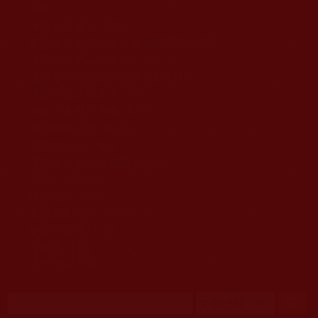
移至主內容
首頁
佛教文告通知 (370)
第三世多杰羌佛簡介與相關資訊 (423)
佛菩薩尊者高僧大德們 (421)
佛教各單位資訊與法會活動 (417)
佛教經藏法義論著 (776)
佛教法會聖蹟證量 (149)
佛教鑑師之道 (292)
佛教聞法點 (792)
佛教修行受用與知見 (3823)
菩提行德 (494)
理諦護法 (726)
文學藝術工巧 (691)
娑婆有溫情 (107)
科學眼 (110)
線上學院 (11)