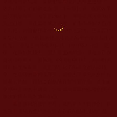
筆端躍然於紙面。這就把無我境界說得更透徹了。
故名家裏手們都稱道虛“實”才可悟化境。虛實效果
是沒有故雕琢、做筆意的結果。揮毫者應入無為虛
實之自然，求達無雕琢之意趣，首先得外解大自然
之真相，內悟自身本性，養靜中之定力。正如宗白
華先生說的：“靜穆的觀照和飛躍的生命構成藝術的
兩元。”意思是向外發現自然，向內發現自己。這
樣，在藝術實踐中，個人塵世的煩惱，就在自己創
造的達觀博大、無我無心的境界中消失，精神自然
得到解脫和昇華。這是理想化了的高度的人格境
界。在這樣的藝術境界裏，就會出現多元化的大自
然和人造物，即第二自然的真實性靈產物。在如此
境界中產生的中國畫，方能成為最高的晶瑩的美不
勝收的格高境大的藝術品。
通達無我的藝術境界，道路是坎坷曲折的。因
為無我境界的產生應有實實在在的藝術成就作基