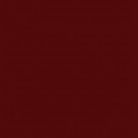
進。明清以來，藝術家對西洋繪畫的技藝研究和吸
收，不也更進一步發展了我們的民族藝術嗎？藝術
家們十分懂得善守與善變的道理，而並非丟掉傳統
去純求創新。
要創新必須有所繼承。那麼繼承甚麼呢？不可
只求宋、元、明、清的文人畫傳統，還要研究宋代
以前那種雄奇壯觀的大氣流韻的法度，研究多層次
的網絡結構。對傳統的認識應擴大視野，不能局限
某個流派，某幾個名家裏手，要在多元化、多層
次、多異象中提高認識中國畫的特點。為了使傳統
藝術發揚光大，要正確認識東西方藝術的互相影
響。無論是西方人文主義或東方傳統專制主義，無
論多元化社會或一元化社會，以及新舊道德觀念的
變異，都要以正確的態度去吸收有益的東西，保持
中華民族傳統藝術的基因，發展民族藝術。大凡一
個成功的大師，都是師古筆墨並師造化，融匯新