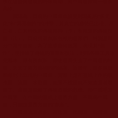
求在這藝術發展的特殊時期，將中國畫推向一個新
高峰。
我認為，目前的中國畫由於受到混亂的“多元
化”和“異形個性”的沖擊，其衰亡的趨勢已出現。所
亡者，亡其特殊的傳統精神（理）和精湛的傳統技
藝（法）。目前揹著創新包袱的畫家們，特別是部
分中青年畫家，為了追求藝術效果，表現其“個
性”，便排除了傳統的筆墨和技法，利用各種工具故
意雕琢，雖有所創新，卻使畫面失去了中國畫的特
徵，失去了東方藝術的內涵美。近幾年，很多展廳
和報刊上出現的中國畫，實際上是在宣紙上作的噴
漆畫、油畫、水彩畫，如果不標題就不知道是甚麼
畫了。這就是脫離了傳統造成的危機。用中國毛筆
中國墨，在中國的宣紙上畫西方畫，不能稱中國
畫，只能說是西方畫的“創新”。
中國畫流派甚多。宮廷派、民間派、阮體畫、