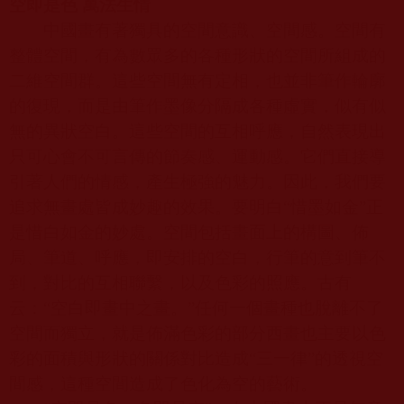
空即是色 萬法生情
中國畫有著獨具的空間意識、空間感。空間有
整體空間，有為數眾多的各種形狀的空間所組成的
二維空間群。這些空間無有定相，也並非筆作輪廓
的復現，而是由筆作墨像分隔成各種虛實，似有似
無的異狀空白。這些空間的互相呼應，自然表現出
只可心會不可言傳的節奏感、運動感。它們直接導
引著人們的情感，產生極強的魅力。因此，我們要
追求無畫處皆成妙趣的效果。要明白“惜墨如金”正
是惜白如金的妙處。空間包括畫面上的構圖、佈
局、筆道、呼應，即安排的空白，行筆的意到筆不
到，對比的互相聯繫，以及色彩的照應。古有
云：“空白即畫中之畫。”任何一個畫種也脫離不了
空間而獨立，就是佈滿色彩的部分西畫也主要以色
彩的面積與形狀的關係對比造成“三一律”的透視空
間感，這種空間造成了色化為空的藝術。