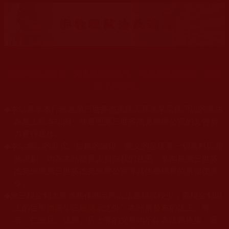
末法時期正法衰，海量佛法娑婆失，祥慶羌佛住世來，法授
佛子興佛幢。
◆
本站遵奉依行南無第三世多杰羌佛與釋迦牟尼佛所說的教法
為無上根本指南，並遵照第三世多杰羌佛辦公室的文告努
力實行運作。
本站網站的型式、目錄的編排、圖文的呈現等一切資料與相
◆
關規劃，均為本站建置人員自我的意思，非南無第三世多
杰羌佛或第三世多杰羌佛辦公室等其他機構單位所指使派
令。
◆
除三段金釦大聖德能作開示所說法義錯誤較少，四段金釦以
上的巨聖德能作正確開示之外，本站所發布的法王、尊
者、仁波且、法師、居士等的文章均不作為法義依據，最