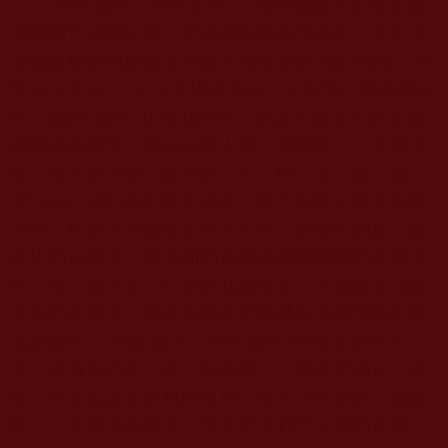
“空即是色，色即是空”。在中國畫上正是無意
識狀態造成的結果，是高層次的表現藝術，是對筆
墨紙及物象的磨練達到爐火純青後的“無法程度，即
無法法亦法”。於法不構於成法，法在隨心所欲的任
何一處的“自然”化境狀態中。所以名家裏手無意寥
寥即滿紙氣韻。如白石老人的《雛雞圖》，畫面下
部三隻水墨小雞，餘外無一石一樹一草一蟲，僅
書“白石山翁”四字呼應成趣，使之畫面出現大面積
空間，但給人的感覺是空而不空，表現出的是心曠
神怡的自然美，使卷面的佈局構圖及物體的安排渾
然一體，加之老人行筆無我無琢意，其物象就流盈
著自然的真源，因此這樣的空間就包涵著宇宙中的
萬象靈性，“色即是空，空即是色”的境界自然出
現。再看白石老人的《枯荷圖》，無論從佈局、構
圖，用筆以及墨與色的運用，都大大有別於《雛雞
圖》。此畫滿紙墨㤫，畫面從上到下出現的是荷