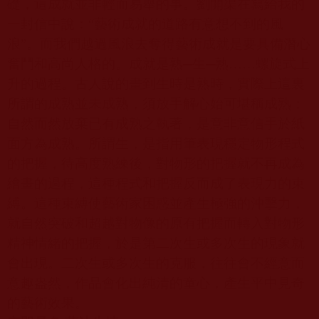
礎，這成就並非輕而易舉的事。劉開渠在寫給我的
一封信中說：“藝術成就的道路有意想不到的風
浪”。而我們越過風浪去奪得藝術成就是要具備潛心
奮鬥和高尚人格的。成就是熟─生─熟……螺旋式上
升的過程。古人說的畫到生時是熟時，實際上這裏
所謂的成熟並未成熟，須放手解心始可堪稱成熟；
自然而然放棄已有成熟之執著，是意非意信手於紙
面方為成熟。所謂生，是指用筆表現穩定物形程式
的把握，待高度熟練後，對物形的把握就不再成為
繪畫的過程，這種程式和把握反而成了表現力的束
縛。這種束縛使藝術家困惑並產生極強的沖擊力，
就自然突破和超越對物像的原有把握而轉入對物形
精神情緒的把握，於是第二次生或多次生的現象就
會出現。二次生或多次生的克服，往往會不經意而
意趣盎然，作品會化出純清的童心，產生平中見奇
的藝術效果。