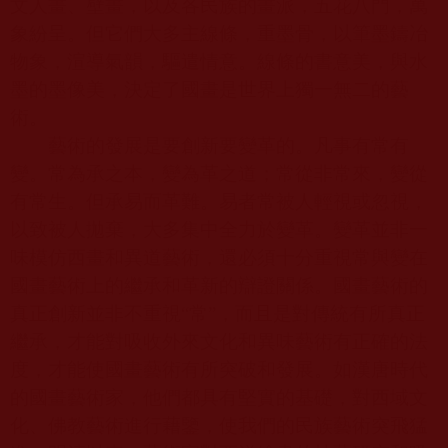
文人畫、壁畫，以及各民族的畫派，五花八門，萬
象紛呈。但它們大多主線條，重墨骨，以筆墨鑄冶
物象，渲導氣韻，驅遣情意。線條的書意美，與水
墨的墨像美，決定了國畫是世界上獨一無二的藝
術。
藝術的發展是要創新要變革的。凡事有常有
變。常為承之本，變為革之道；常從非常來，變從
有常生。但承易而革難。易者常被人輕視或忽視，
以致被人拋棄，大多集中全力於變革。變革並非一
味模仿西畫和異道藝術，還必須十分重視常與變在
國畫藝術上的繼承和革新的辯證關係。國畫藝術的
真正創新並非不重視“常”，而且是對傳統有所真正
繼承，才能對吸收外來文化和異味藝術有正確的法
度，才能使國畫藝術有所突破和發展。如漢唐時代
的國畫藝術家，他們都具有堅實的基礎，對西域文
化、佛教藝術進行藉鑒，使我們的民族藝術突飛猛