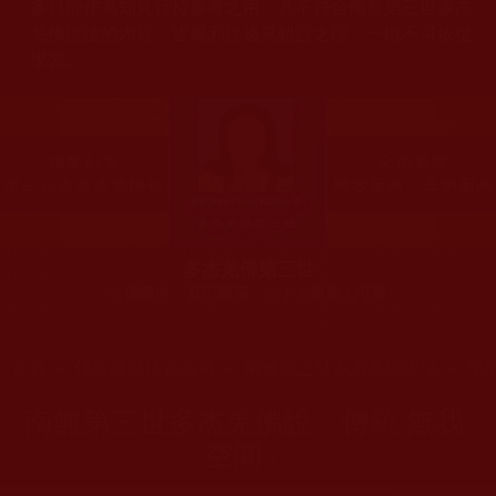
多只能作為知見行持參考之用，凡不符合南無第三世多杰
羌佛說法的內容，皆屬邪說邊見錯誤之理，一概不可依從
學習。
多杰羌佛第三世
古佛降世、五明圓滿，三十大類無人可敵
您在這裡
首頁
»
佛教經藏法義論著
»
南無第三世多杰羌佛說法
»
學
南無第三世多杰羌佛說「傳統‧無我‧
空間」