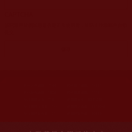
CAPTCHA
該問題用於測試您是否是正常使用者，並防止垃圾郵件自動
提交。
網站文章總數：
7194
網站圖片總數：
17881
網站影視總數：
1658
網站檔案總數：
1118
今日瀏覽人次：
718
總瀏覽人次：
3091298
今日瀏覽文章數：
544
總瀏覽文章數：
2353046
今日瀏覽影視數：
25
總瀏覽影視數：
90839