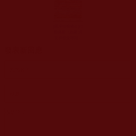
[兩岸時報總社]行
動佛殿《啟建 消
災祈福全球冠狀
病毒流感遠離息
發表新回應
沒法會》