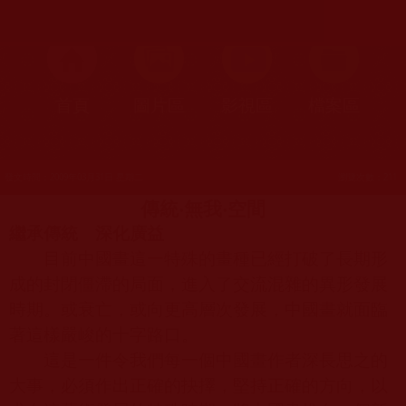
首頁
圖片區
影視區
檔案區
發文時間：2009年03月31日 星期二
瀏覽次數：211
傳統
‧
無我
‧
空間
繼承傳統 深化廣益
目前中國畫這一特殊的畫種已經打破了長期形
成的封閉僵滯的局面，進入了交流混雜的異形發展
時期。或衰亡，或向更高層次發展，中國畫就面臨
著這樣嚴峻的十字路口。
這是一件令我們每一個中國畫作者深長思之的
大事，必須作出正確的抉擇，堅持正確的方向，以