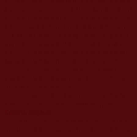
意，自成一體的。他們的藝術是獨特的中華民族的
藝術。吳作人先生說：“中國歷代的藝術為甚麼在世
界上受到人家的尊敬和讚揚，就是中國藝術有它的
獨創性。”如果我們自己把這點寶貴的東西丟掉了，
一味去模仿人家的，亦步亦趨，便會始終落在別人
後面。要使中國畫成為世界性的、國際性的藝術，
首先必須具有民族性。要保持中國畫的傳統精神和
傳統技藝以及有關創作上的散點透視，筆、墨、
線、韻、氣、空間、金石、書卷等方面的特點，而
又融匯西方及多元異道藝術之精華，才能逐步深化
自己的藝術，奔向藝術高峰。
一言以蔽之：繼承傳統的目的，是追求無我的
高層次境界，將空與色的韻律藝術推向高峰。
不觸諸法 毫端無我
“無我”是閱歷、學識和技藝融鑄到一定程度而
自然出現的境界，是藝術家們已經取得了成熟的個