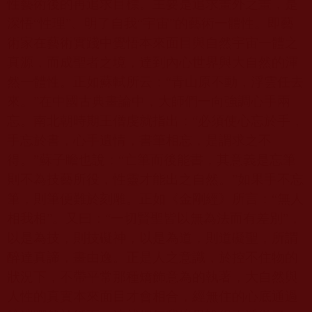
性藝術後的再追求目標。主要是追求畫外之畫，是
深悟“性理”、明了自我“宇宙”的藝術一體性。即藝
術家在藝術實踐中覺悟本來面目與自然宇宙一體之
真源，而成聖者之境，達到內心世界與大自然的渾
然一體性。正如蘇軾所云：“青山原不動，浮雲任去
來。”在中國古典畫論中，大師們一向強調心手兩
忘。南北朝時期王僧虔就指出：“必須使心忘於手，
手忘於書，心手遺情，書筆相忘，是謂求之不
得。”蘇子瞻也說：“亡筆而後能書，其意義是忘筆
則不為技藝所役，性靈才能出之自然。”如果手不忘
筆，則筆便難於刻雕。正如《金剛經》所言：“無人
相我相”。又曰：“一切賢聖皆以無為法而有差別”，
以是為技，則技礙神，以是為道，則道礙聖，所謂
醉達真諦，畫由逸。正是人之意識，於控不住物的
狀況下，不帶平常那種矯飾意為的執著，大自然與
人性的真實本來面目才會相合，經無住的心底通過