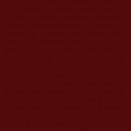
桿、荷葉、蓮斗、殘花以及斑斑點點的二維空間
群。當我們面對大自然中的一片殘荷時，會發現其
三維空間與《枯荷圖》二維空間群是一脈流韻的，
不同的是大自然的空間感要受到各人視角和其它自
然環境的影響。《枯荷圖》雖然滿紙墨㤫，而空間
卻寥廓。由於空間群的相互韻律感在筆力、筆道、
筆韻等方面造成了一元性的節奏，並與無住物象的
真源相合出自然之氣，故而收到了“色即是空”的藝
術效果。平中見奇，大返童心，正是達到了畫到熟
時是生時的無我與空間的境界。
我們再來看看以奇取勝的潘天壽先生的藝術。
潘老的國畫處處故意雕琢做佈局，而造成奇特的構
圖，但這同樣是文人畫中一顆閃光的星星。細心琢
磨他的藝術就會發現他在佈局格式等方面是精通
的，實則是有形之中化無意。特別是空間上的對比
角度、呼應等方面更為講究。