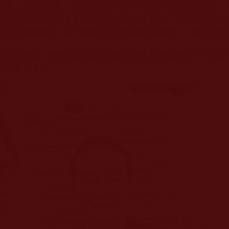
想過，罪業百項，僅憑其中一項——家中抄出的現金，
而向臺灣臺北地檢署提起反訴我等受害人，今天我們接
起訴處分書”，在“檢察官不起訴處分書”中，明文定
官正式決定：陳恆寶生反訴我們受害人的案件為“不起訴
我們受害人！