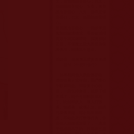
支，自他輕重菩提心；四支，
功德回向菩提心；五支，無畏
護法菩提心；六支，強導正修
菩提心；七支，捨我助他菩提
心。
無畏護法菩提心：一切妖孽惡
魔施以破壞佛法，導致破戒殘
害眾生讓其痛苦時，我將持以
正見，不懼魔之惡力而挺身保
護佛法，維護眾生慧命。
恭錄自：南無第三世多杰羌佛
說法《
什麼叫修行
》
…如果看到他人讚歎佛菩薩、
禮敬供養正法寺廟，我們要心
生歡喜助益。但最要小心的
是，一當失掉無畏，就犯了根
本戒了，就不可能解脫成就
了。比如有妖人、壞人打佛
像、燒經書，破壞正法、誹謗
污染佛菩薩，你不站出來維
護，不站出來打擊壞行為，你
這個人就徹底完蛋了，一萬輩
子也成就不了的，只有在三惡