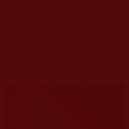
的念頭盤繞著自己，無法入眠，嚴重影響身心健
康。
我的家庭都是天主教徒，一天，我經過一個天
主教堂，心中祈求，上帝啊！指引我一條明燈， 讓
我明白這些苦難我怎麼去度過，望向教堂的上方，
出現了一道彩虹，而後我認識了美惠師姐，她慈悲
柔軟的心關心著我，帶我拜見聖德，開始了我修行
學佛的緣起，而美惠師姐的聞法點正好位在那道彩
虹下，天主教堂的旁邊。