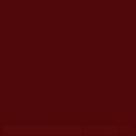
移至主內容
首頁
佛教文告通知 (370)
第三世多杰羌佛簡介與相關資訊 (423)
佛菩薩尊者高僧大德們 (421)
佛教各單位資訊與法會活動 (417)
佛教經藏法義論著 (776)
佛教法會聖蹟證量 (149)
佛教鑑師之道 (292)
佛教聞法點 (792)
佛教修行受用與知見 (3823)
菩提行德 (494)
理諦護法 (726)
文學藝術工巧 (691)
娑婆有溫情 (107)
科學眼 (110)
線上學院 (11)