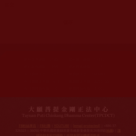
提交。
網站文章總數：
7195
網站圖片總數：
17882
網站影視總數：
1658
網站檔案總數：
1118
今日瀏覽人次：
1257
總瀏覽人次：
3093988
今日瀏覽文章數：
978
總瀏覽文章數：
2355166
今日瀏覽影視數：
101
總瀏覽影視數：
91007
FB粉絲專頁
|
FB社團
|
YOUTUBE
|
[email protected]
| +886-37-
326323 | 36050 中華民國苗栗縣苗栗市維新里僑育街26巷8號(
地圖
) |
護
持協助本站功德錄
|
全球各聞法機構資料表