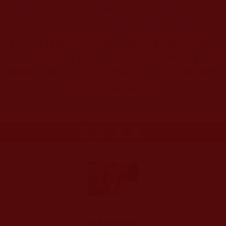
d%9b%e4%bf%ae%e8%a1%8c%e5%8f%97%e7%9
4%a8%e5%88%86%e4%ba%ab%e3%80%8b
本站註：佛弟子修學如來正法的知見與受用文章，
其內容可能有若干錯誤，故只能作為參考交流、薰
陶鼓勵之用，不為正見法理依據，一切法義以南無
第三世多杰羌佛說法為依歸。
更多文章
善良熱情地學佛