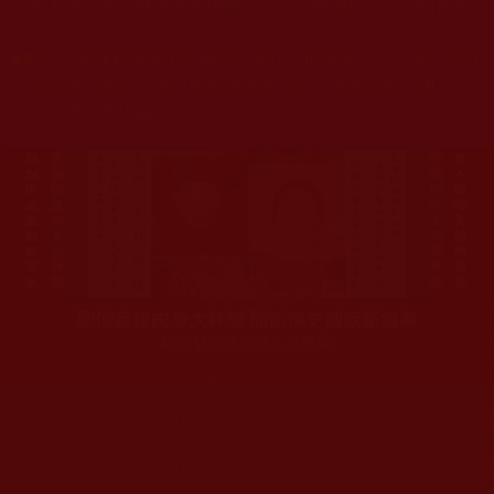
杰羌佛或第三世多杰羌佛辦公室等其他機構單位所指使派
令。
◆
本區大量轉載諸佛弟子修學如來正法的受用文章，其內容可
能有若干錯誤，故只能作為參考交流、薰陶鼓勵之用，不
為正見法理依據。
聖僧寂後肉身大神變 開創佛史圓寂新篇章
印證解脫法源就在羌佛處
您在這裡
首頁
»
佛教修行受用與知見
»
修行成長與正行發心
»
無常
您在這裡
首頁
»
佛教修行受用與知見
»
佛教行者修行知見
»
放下惡