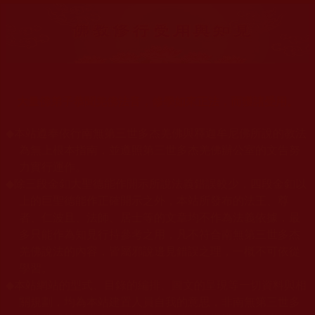
大量佛弟子恭聞羌佛法音，修學如來正法，而獲諸受用。
◆
本站遵奉依行南無第三世多杰羌佛與釋迦牟尼佛所說的教法
為無上根本指南，並遵照第三世多杰羌佛辦公室的文告努
力實行運作。
◆
除三段金釦大聖德能作開示所說法義錯誤較少，四段金釦以
上的巨聖德能作正確開示之外，本站所發布的法王、尊
者、仁波且、法師、居士等的文章均不作為法義依據，最
多只能作為知見行持參考之用，凡不符合南無第三世多杰
羌佛說法的內容，皆屬邪說邊見錯誤之理，一概不可依從
學習。
◆
本站網站的型式、目錄的編排、圖文的呈現等一切資料與相
關規劃，均為本站建置人員自我的意思，非南無第三世多