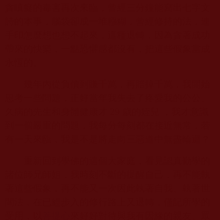
貪瞋癡的毒害再次來臨，曾經三分鐘能寫出七字文
詩的本事，腦袋卻成一堆糨糊，曾經修持的法，連
手印怎麼想也想不起來，這種退轉，因為貪著成功
帶來的快樂，一點恐懼感都沒有，把這些假象當成
永恆的。
幾年內從負債到賺千萬，再賠掉千萬，我開始
思考一些問題，正好當年我失去了疼愛我的公公、
久病的先生和身體健康才
29
歲的姪兒 ，我才意識
到一個嚴重的問題，我每分每刻都在接近無常，若
有一天來臨，我是不是將走向三惡道中無盡輪迴？
重新回到學佛的這個大家庭，看見認真勤學的
諸位師兄師姐，我時刻不斷的提醒自己，再不能執
著這些假象，再不能又一次因此執著自我、執著世
間法，在已經步入的修行路上又退轉，僅記所學的
受用，以
菩提心
來好好對待與我有因緣的親友、眾