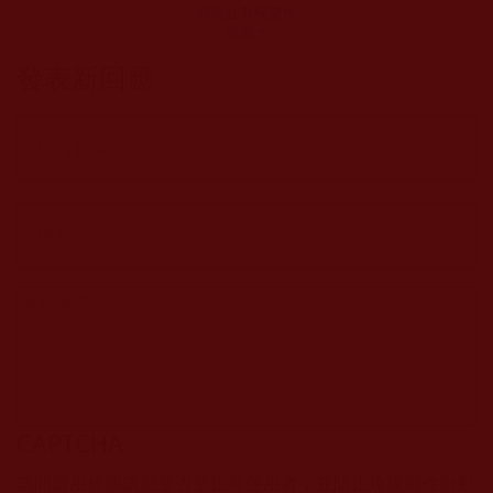
就能往升極樂世
界嗎？
發表新回應
CAPTCHA
該問題用於測試您是否是正常使用者，並防止垃圾郵件自動