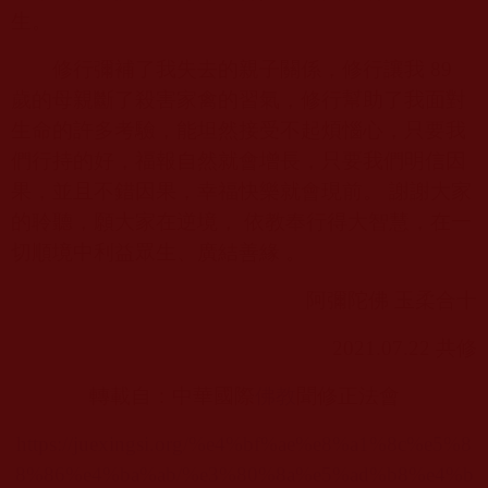
生。
修行彌補了我失去的親子關係，修行讓我
89
歲的母親斷了殺害家禽的習氣，修行幫助了我面對
生命的許多考驗，能坦然接受不起煩惱心，只要我
們行持的好，福報自然就會增長，只要我們明信因
果，並且不錯因果，幸福快樂就會現前。 謝謝大家
的聆聽，願大家在逆境， 依教奉行得大智慧，在一
切順境中利益眾生、廣結善緣 。
阿彌陀佛 玉柔合十
2021.07.22
共修
轉載自：中華國際
佛教
聞修正法會
https://juexingsi.org/%e4%bf%ae%e8%a1%8c%e5%8
8%86%e4%ba%ab/%e3%80%8a%e5%ad%b8%e4%b