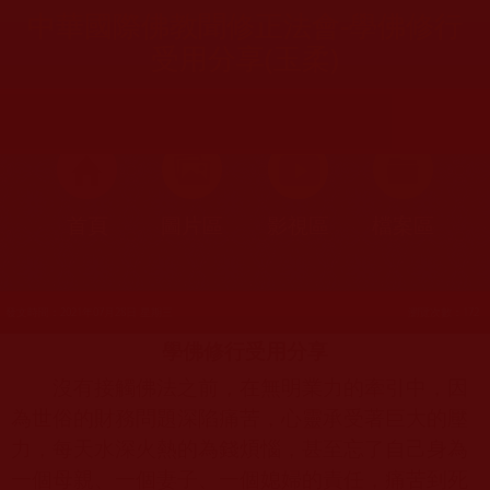
中華國際佛教聞修正法會-學佛修行
受用分享(玉柔)
首頁
圖片區
影視區
檔案區
發文時間：2021年07月28日 星期三
瀏覽次數：172
學佛修行受用分享
沒有接觸佛法之前，在無明業力的牽引中，因
為世俗的財務問題深陷痛苦，心靈承受著巨大的壓
力，每天水深火熱的為錢煩惱，甚至忘了自己身為
一個母親、一個妻子、一個媳婦的責任，痛苦到死