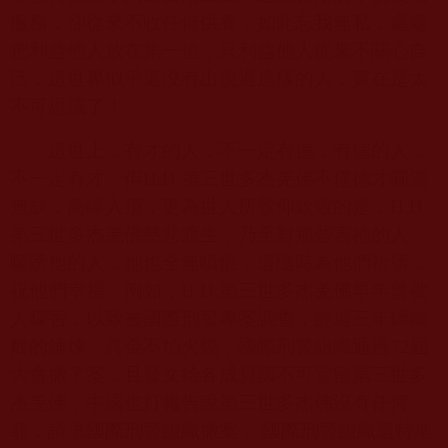
服務，卻從來不收任何供養，如此忘我無私，處處
把利益他人放在第一位，只利益他人從來不關心自
己，這世界似乎還沒有出現過這樣的人，實在是太
不可思議了！
這世上，有才的人，不一定有德，有德的人，
不一定有才。但
H.H.
第三世多杰羌佛不僅德才圓滿
無缺，高峰入頂，更為世人所景仰欽敬的是，
H.H.
第三世多杰羌佛慈悲渡生，乃至對那些害祂的人，
矇謗祂的人，祂也全無瞋恨，還隨時為他們祈禱，
祝他們幸福。例如，
H.H.
第三世多杰羌佛早年曾被
人矇害，以致被國際刑警專案調查，經過三年鑄鐵
般的錘煉，真金不怕火燒，國際刑警組織通過
72
屆
大會撤了案，且發文給各成員國不可置留第三世多
杰羌佛，中國也打報告說第三世多杰佛沒有任何
罪，請求國際刑警組織撤案， 國際刑警組織還特地