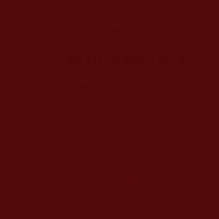
為此發了一份文件給第三世多杰羌佛。對收到的這
份可以洗清祂被潑葬水的
撤案文件
，祂卻不同意把
文件發到網上（直到壞人們都由於作惡多端，各自
遭受到相應的果報，文件才被公佈出來）。問到為
何？羌佛說：“
清白了我，那害我的人就不清白
了！
”對害祂的人，不但不瞋恨，寧可自己受世人誤
解，也不願謗害祂的人受到痛苦或嘗惡果，這是何
等無私、何等慈悲、何等偉大的佛品
!
轉載自：華藏學佛苑
https://hzbi.org/13021.html
本站註：佛弟子修學如來正法的知見與受用文章，
其內容可能有若干錯誤，故只能作為參考交流、薰
陶鼓勵之用，不為正見法理依據，一切法義以南無
第三世多杰羌佛說法為依歸。