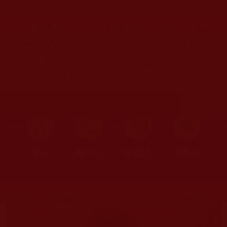
首頁
»
理諦護法
»
捍衛南無第三世多杰羌佛
»
羌佛覺量事
華藏學佛苑-自稱佛菩薩化身的外道
天魔，能如H.H.第三世多杰羌佛（認
證為佛陀前尊稱義雲高大師）把三十
二大丈夫相展顯在娑婆世界嗎？
首頁
圖片區
影視區
檔案區
發文時間：2021年08月11日 星期三
瀏覽次數：1235