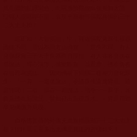
成亮麗的紅珊瑚色，而兩邊臉部放出強光如太陽，
照得人眼睛睜不開，並現平齒相等佛陀具備的三十
二大丈夫相！
這正如「大智度論」中，釋迦佛陀見眾生根器
因緣不同，需以不同方法得渡。「眾生不同。有人
見佛身遍三千大千世界而得淨信；有人各各見佛在
前說法，得心清淨，信樂歡喜。以是故，佛今各各
在前而為說法。」因此佛當下展顯二種神力渡化眾
生：「一者、一處坐說法，令諸眾生遠處皆見，遠
處皆聞；二者、佛在一處說法，能令一一眾生，各
自見佛在前說法，譬如日出影現眾水。」皆是釋迦
牟尼佛佛力展現。
自稱佛菩薩的外道天魔豈能展顯三十二大丈夫
相？
H.H.
第三世多杰羌佛是真正的古佛如來！