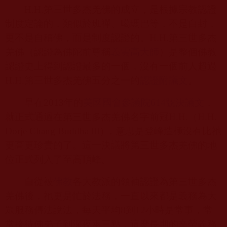
H.H.
第三世多杰羌佛的成立，是根據宗教認證
制度定論的，類似於班禪、噶瑪巴等，不是自封，
更不是自稱佛，而是制度認證的。
H.H.
第三世多杰
羌佛（認證為佛陀前尊稱
義雲高大師
）是整個佛教
認證史上得到認證最多的一個，沒有一個前人超過
H.H.
第三世多杰羌佛五分之一的
認證附議文
。
早在
2013
年的
美國國會參議院614
號決議文
，
就正式通過在第三世多杰羌佛名字前冠
H.H.
（
H.H.
Dorje Chang Buddha III)
，意思是登峰造極沒有比祂
更高更珍貴的了。這一決議將第三世多杰羌佛的地
位正式列入了至高頂峰。
自從被
佛教
各大教派的領袖認證為第三世多杰
羌佛後，祂更是忙於法務，一直以來都是義務為大
眾服務傳法說法，每天平均
8
到
12
小時是常事，常
常接待佛弟子到深夜兩三點，這麼長期的辛勞義務