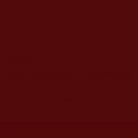
CAPTCHA
該問題用於測試您是否是正常使用者，並防止垃圾郵件自動
提交。
網站文章總數：
7195
網站圖片總數：
17881