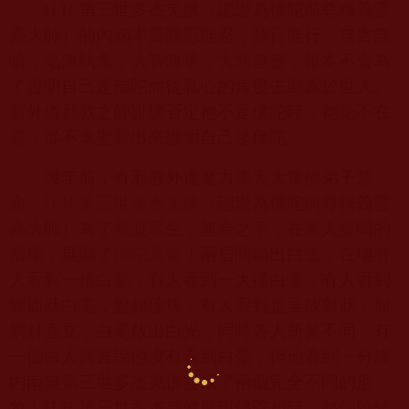
H.H.
第三世多杰羌佛（認證為佛陀前尊稱義雲
高大師）的內涵本質難忍能忍，難行能行，無貪無
瞋，毫無執念，大智無量，大悲無盡，根本不會為
了證明自己是佛陀而從私心的角度去顯露於世人。
當外道邪教之師誹謗否定祂不是佛陀時，祂毫不在
意，從不拿聖量出來證明自己是佛陀。
幾年前，有邪教外道魔力傷害大量佛弟子慧
命，
H.H.
第三世多杰羌佛
（認證為佛陀前尊稱義雲
高大師）為了救渡眾生，無奈之下，在眾人提問的
當場，展顯了
佛陀真容
！兩眉間頓出白毫，在場有
人看到一根白毫，有人看到一大撮白毫，有人看到
螺旋狀白毫，盤如珍珠，有人看到是呈放射狀，如
鋼針直立，白毫放出白光，同時各人所見不同，有
一個白人高官說他沒有看到白毫，但他看到ㄧ分鐘
內南無第三世多杰羌佛變成了兩個完全不同的形
象！
H.H.
第三世多杰羌佛展現佛陀相時，整個臉變