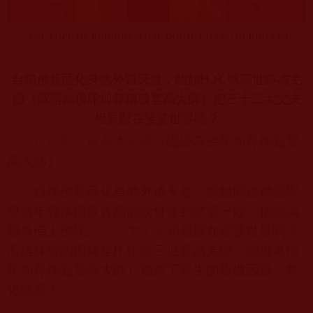
自稱佛菩薩化身的外道天魔，能如H.H.第三世多杰羌
佛（認證為佛陀前尊稱義雲高大師）把三十二大丈夫
相展顯在娑婆世界嗎？
H.H.
第三世多杰羌佛
（認證為佛陀前尊稱義雲
高大師）
自稱佛菩薩化身的外道天魔，能如同維摩詰聖
尊當年將佛國眾香國的飲食搬到娑婆一般，把圓滿
報身佛土佛陀
三十二大丈夫相
展顯在娑婆世界嗎？
而這殊勝的因緣是
H.H.
第三世多杰羌佛（認證為佛
陀前尊稱義雲高大師）應當下眾生的根機因緣，教
化救渡！