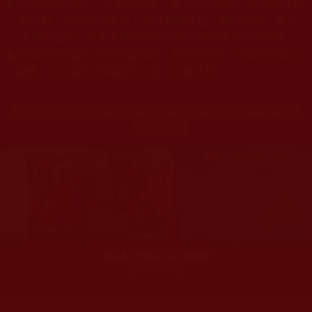
本站網站的型式、目錄的編排、圖文的呈現等一切資料與相
◆
關規劃，均為本站建置人員自我的意思，非南無第三世多
杰羌佛或第三世多杰羌佛辦公室等其他機構單位所指使。
◆
本區護法言論文章非顯柔和語，為摧邪顯正，故顯金剛相以
除魔，起心動念皆為慈悲出發，以救迷情。
系統護法文：
H.H.第三世多杰羌佛佛陀覺量全面展顯 事實真
相普照光明
揭開羌佛隱深的秘密
關珠作證全文
您在這裡