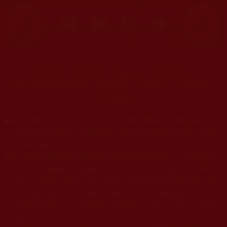
末法時期，邪妖橫行，蠱惑人心，亂我正法。
本站宣揚捍衛如來正法，摧邪顯正，施益眾生，起正知見，
不為魔惑。
◆
本站遵奉依行南無第三世多杰羌佛與釋迦牟尼佛所說的教法
為無上根本指南，並遵照第三世多杰羌佛辦公室的文告努
力實行運作。
◆
除三段金釦大聖德能作開示所說法義錯誤較少，四段金釦以
上的巨聖德能作正確開示之外，本站所發布的法王、尊
者、仁波且、法師、居士等的文章均不作為法義依據，最
多只能作為知見行持參考之用，凡不符合南無第三世多杰
羌佛說法的內容，皆屬邪說邊見錯誤之理，一概不可依從
學習。