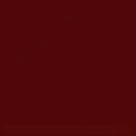
移至主內容
首頁
佛教文告通知 (370)
第三世多杰羌佛簡介與相關資訊 (423)
佛菩薩尊者高僧大德們 (421)
佛教各單位資訊與法會活動 (417)
佛教經藏法義論著 (776)
佛教法會聖蹟證量 (149)
佛教鑑師之道 (292)
佛教聞法點 (792)
佛教修行受用與知見 (3823)
菩提行德 (494)
理諦護法 (726)
文學藝術工巧 (691)
娑婆有溫情 (107)
科學眼 (110)
線上學院 (11)