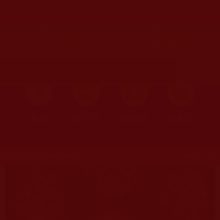
首頁
»
理諦護法
»
捍衛南無第三世多杰羌佛
»
佛陀涅槃
尋求佛法的修行人，得遇佛陀正法只
會歡喜，怎會惡意誹謗！(籬菊半開)
首頁
圖片區
影視區
檔案區
發文時間：2022年02月19日 星期六
瀏覽次數：254