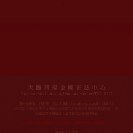
網站文章總數：
7195
網站圖片總數：
17881
網站影視總數：
1657
網站檔案總數：
1118
今日瀏覽人次：
1228
總瀏覽人次：
3096026
今日瀏覽文章數：
971
總瀏覽文章數：
2356827
今日瀏覽影視數：
48
總瀏覽影視數：
91029
FB粉絲專頁
|
FB社團
|
YOUTUBE
|
[email protected]
| +886-37-
326323 | 36050 中華民國苗栗縣苗栗市維新里僑育街26巷8號(
地圖
) |
護
持協助本站功德錄
|
全球各聞法機構資料表
如果本站的資訊侵犯到您的權益，請來信告知，謝謝您！
電腦版
|
手機版