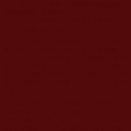
知道，佛弟子應該“
知母：了徹三界六道眾生無始以
來於輪回轉折中皆我父母。
”我從沒看到一本書講得
這麼具體、這麼貼合實際，這麼明白地告知學佛人
日常的行持應該是怎樣的。
又過了幾個月，安師兄給我打電話，說有佛陀
親說法音，邀請我聞法。我去了後，對帶來佛陀法
音的鞠居士拋出了我的問題：為什麼我們一念無明
成了眾生，而佛沒有？《普門品》裡講“或在須彌
峰。為人所推墮。念彼觀音力。如日虛空住。”急難
當中念南無觀世音菩薩聖號，該死就不死，這是否
違背因果？
對於我的問題，鞠居士告訴我：“佛陀的法音
《東行說法》裡面，有兩盤法音能解決你的問題，
一盤是《無始、無邊、無常》，另一盤是《修財神
法是否背離因果？》”我立馬進壇城聞聽了兩盤法