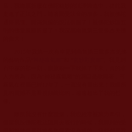
音，我徹底折服在佛陀精妙的法理諦道中，從此我
走進了正法之門，隨著聞受法音的增多，我被佛陀
通俗易懂、圓滿無偏的說法折服了！被佛陀妙諳五
明的佛量展顯折服了！我深感南無第三世多杰羌佛
的偉大！
2015
年我第一次有幸見到南無第三世多杰羌佛
的藝術作品“
神秘霧氣雕
”和
“
玄妙彩寶雕
”。我見到
石中霧的那一刻，眼淚刷一下就掉了下來，真的非
人力所為，因為“神秘霧氣雕”的洞口是敞開著，可
霧氣在裡面已經
12
年了，一直沒有冒出來！親眼所
見的震撼不是看視頻能比的，遠遠超出了我的想
像。
雖然我沒有什麼證量，我也經常被業力牽引，
但當我按佛陀教法認真去履行的時候，我得到的受
用和加持也是以前多年摸索沒有過的，這些都是我