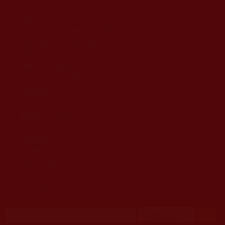
移至主內容
首頁
佛教文告通知 (370)
第三世多杰羌佛簡介與相關資訊 (423)
佛菩薩尊者高僧大德們 (421)
佛教各單位資訊與法會活動 (417)
佛教經藏法義論著 (776)
佛教法會聖蹟證量 (149)
佛教鑑師之道 (292)
佛教聞法點 (792)
佛教修行受用與知見 (3823)
菩提行德 (494)
理諦護法 (726)
文學藝術工巧 (691)
娑婆有溫情 (107)
科學眼 (110)
線上學院 (11)