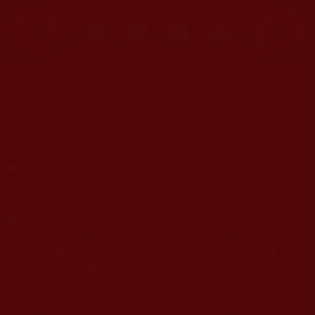
末法時期，邪妖橫行，蠱惑人心，亂我正法。
本站宣揚捍衛如來正法，摧邪顯正，施益眾生，起正知見，
不為魔惑。
◆
本站遵奉依行南無第三世多杰羌佛與釋迦牟尼佛所說的教法
為無上根本指南，並遵照第三世多杰羌佛辦公室的文告努
力實行運作。
◆
除三段金釦大聖德能作開示所說法義錯誤較少，四段金釦以
上的巨聖德能作正確開示之外，本站所發布的法王、尊
者、仁波且、法師、居士等的文章均不作為法義依據，最
多只能作為知見行持參考之用，凡不符合南無第三世多杰
羌佛說法的內容，皆屬邪說邊見錯誤之理，一概不可依從
學習。