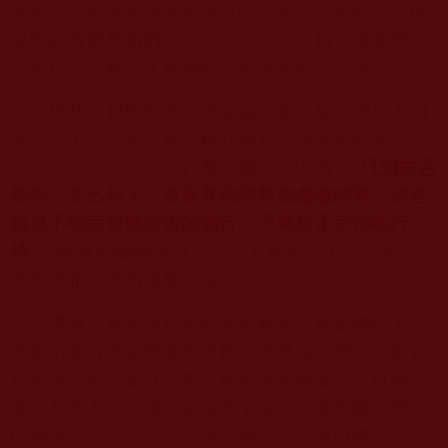
易接受，因為這是個很深沉的問題，不可輕信，但
是對於寶書裡面的《
什麼叫修行
》，我一讀就覺得
這是正理，解決了我遇到的很多糾結的問題。
那時，我對有些法師宣揚《弟子規》就持不同
看法，可又不知這樣做錯在哪裡。後來看到
南無第
三世多杰羌佛
說法《什麼叫修行》中講：“
只知去惡
揚善，克己利人，這是其他宗教都會做的事，這也
就是不明宗旨無所依的修行，不屬於正宗佛教行
持。
”我猶如醍醐灌頂，一下子就明白了！可憐眾生
不明真相，不明佛教宗旨。
還有，我總是很糾結大家都因討厭蒼蠅蚊子，
而要不要打死它們發生爭執，尤其是店裡面，顧客
很反感。要不要打？農民種莊稼果樹要不要打農
藥？有的大法師說，這是為了生活，要吃飯沒辦法
的事情，否則沒法生活呀。看了《什麼叫修行》才