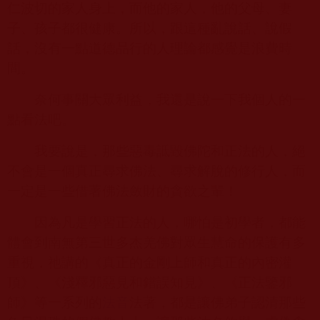
仁波切的家人身上，而他的家人，他的父母、妻
子、孩子都很健康。所以，跟這種亂說話、說假
話，沒有一點道德品行的人理論都感覺是浪費時
間。
奈何事關大眾利益，我還是說一下我個人的一
點看法吧。
我要說是，那些惡毒詆毀佛陀和正法的人，絕
不會是一個真正尋求佛法、尋求解脫的修行人，而
一定是一些借著佛法斂財的貪欲之輩！
因為凡是學習正法的人，哪怕是初學者，都能
體會到南無第三世多杰羌佛對眾生慧命的保護有多
重視，祂講的《真正的金剛上師和真正的內密灌
頂》、《淺釋邪惡見和錯誤知見》、《正法鑒邪
師》等一系列的
法音
法著，都是讓佛弟子認清那些