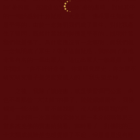
師”著的書。在讀這位“大法師”著的書時，對他其中
的一句話感到十分疑惑。大意是：佛跟眾生無始都
是平等的，由於一念無明我們成了眾生。對此我產
生了疑問，既然往昔我們與佛是平等的，說明往昔
我們就是佛了。為什麼佛沒有一念無明，而我們就
一念無明成了眾生？帶著這個疑惑，我諮詢了當地
非常有名的一個出家人。這位出家人一臉嚴肅，呵
斥我說：“你不好好念佛，你還研究歷史，你怎麼不
研究研究猴子是怎麼變成人的！”我失望至極。
之後，我除了讀經書，就是學習禪門公案，再
也不看那些
“
大法師”的書了。陸陸續續幾年，我接
觸過一些法師，皆不如我願，沒人能解答我的問
題。直到有一次當地的安師兄把一本介紹南無第三
世多杰羌佛的寶書給我看。當時看了，對佛陀的三
十大類成就雖然也感覺很了不起，但是還是沒有輕