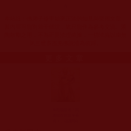
A
本站註：佛弟子修學如來正法的知見與受用文章，
其內容可能有若干錯誤，故只能作為參考交流、薰
陶鼓勵之用，不為正見法理依據，一切法義以南無
第三世多杰羌佛說法為依歸。
更多文章
奉勸毀謗者「因
果就在前面等著
你！」(莊顯琛)