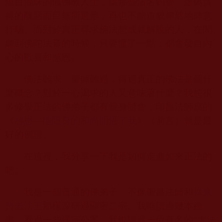
魚目混珠的假佛教人士，讓那些沽名釣譽、虛偽貪
得的醜惡面目無所遁形，再也不能道貌岸然地肆意
行騙。而對於真正尋求佛法想成就解脫的人，在聞
聽到佛陀法音的時候，只要懂了一點，都會發自內
心的歡喜和感恩。
佛法難求，聖師難遇，得遇真正的佛法是個什
麼概念？對於一心渴求的人又意味著什麼？我想很
多修學正法的佛弟子都有親身體會，印昌法師寫的
《
感恩—能隱身的和尚開悟了我
》（前言）就是最
好的例證。
在這裡，我分享一下我是如何走進如來正法的
吧。
我是一個普通的佛弟子，不像聖昌法師和
祿東
贊老法王
那樣深研過顯密二宗。我唯讀過幾本經
書，看過一些禪宗公案。我也讀過一位有名的“大法