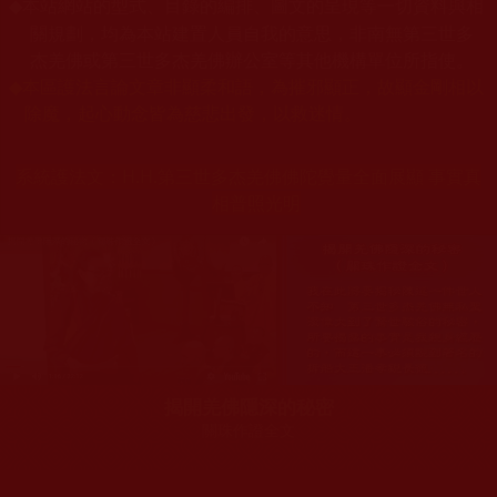
本站網站的型式、目錄的編排、圖文的呈現等一切資料與相
◆
關規劃，均為本站建置人員自我的意思，非南無第三世多
杰羌佛或第三世多杰羌佛辦公室等其他機構單位所指使。
◆
本區護法言論文章非顯柔和語，為摧邪顯正，故顯金剛相以
除魔，起心動念皆為慈悲出發，以救迷情。
系統護法文：
H.H.第三世多杰羌佛佛陀覺量全面展顯 事實真
相普照光明
揭開羌佛隱深的秘密
關珠作證全文
您在這裡