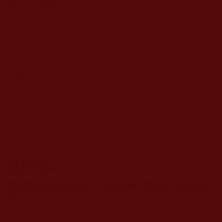
發表新回應
CAPTCHA
該問題用於測試您是否是正常使用者，並防止垃圾郵件自動
提交。