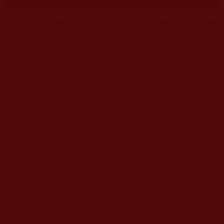
尋求佛法的修行人，得遇佛陀正法只會歡喜，怎會
惡意誹謗！
今天，我看到了一篇非常無聊又非常惡毒的文
章。這是一篇惡意詆毀
南無第三世多杰羌佛
的文
章，一味說佛陀是假的，卻一樣事實依據也列不出
來。把佛陀、佛母為眾生代業而涅盤，說成是意外
傷亡，卻又說不出是什麼意外，說不出目擊者，完
全是憑空捏造，信口雌黃。這篇文章不分青紅皂
白、無中生有地誹謗、詆毀佛陀佛母，一副“我看你
不爽”就是假佛陀的無恥嘴臉。
文中說，貢噶仁波切發的毒誓應驗在佛陀佛母
身上，這完全不顧事實，愚弄大眾的輕狂臆想言
論。貢噶仁波切是在家人，為了維護眾生慧命而發
誓。如果他說的是假話，發的毒誓應該報應在貢噶