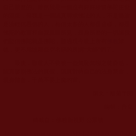
自己親歷的。雖然我是一個沒有好好珍惜佛陀住世
的混蛋，但我是一個認真尋求佛法的人，不是隨波
逐流輕信愚信的人，相信太多的人都是這樣，都是
佛陀的教言和自我親眼所見，親身所曆的一切讓我
們堅信佛陀就是佛陀，勝過現今世上所有
佛教
諸
德，更不用說那些空名頭的所謂“大師”們了。
最後，願世人不要被一些無恥無聊之徒蠱惑，
認真鑒別佛法的真假，認真對待自己的法身慧命，
親身體會，千萬不要上魔的當。
撰文：籬菊半開
編輯：合立
轉載自：佛教新視野 公眾號
https://mp.weixin.qq.com/s/zM0sL24s8lsIo9Nn6DsQj