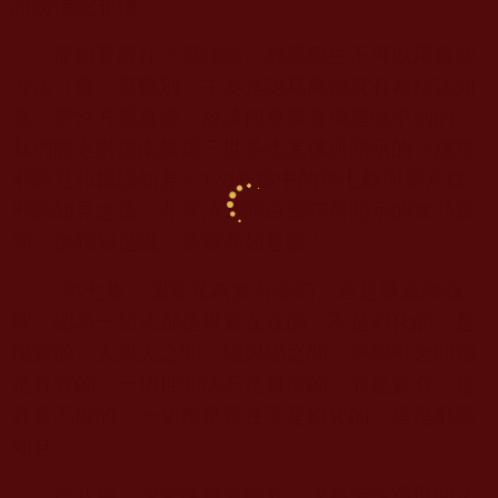
誹謗佛陀非佛：
龍樹菩薩在《迴諍論》教導衆生不可以用這些
方法（量）來鑒別，主要是認爲萬物實有為錯誤知
見，空性方爲真諦，故該四量辨真僞是做不到的。
我們將之對應南無第三世多杰羌佛所開示的《淺釋
邪惡見和錯誤知見》
128
條當中的第七條與第八條
邪惡知見之後，非常清楚明白佛陀所開示的實乃真
諦，佛陀如是說、菩薩亦如是說！
“第七條，認常見為實有非幻。這是勝義諦義
理，認為一切法都是實實在在的，不是幻化的，是
現實的，人與人之間，物與物之間，事與事之間都
是真實的，一切世間法不是無常的，而是實有、是
真實不虛的，一切都是實在不是幻化的，這是邪惡
知見。
第八條，認空性離常獨立。認為空性跟世間法