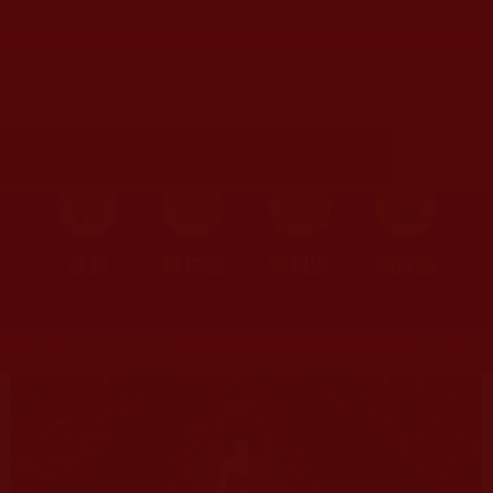
首頁
»
理諦護法
»
捍衛南無第三世多杰羌佛
»
駁斥邪見與
妖人曲解龍樹菩薩《迴諍論》誹謗佛
陀(江如云)
首頁
圖片區
影視區
檔案區
發文時間：2022年10月06日 星期四
瀏覽次數：155