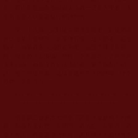
見。所以不能認為他學過大法就一定是大聖者，大
聖者是個人以實際修行所證到的。
第三十八條，認對徒自稱佛菩薩者。對徒弟稱
自己是某大德轉世，是某佛菩薩，是大聖者，這是
騙子。如果有合法認證書的呢，認證了就理所當
然，但是必須以慚愧心對待，不可自吹，否則亦為
凡夫心識。如果沒有合法認證書，更不能亂吹胡
說，造三惡道黑業，這樣會遭到巨大的惡報，慘不
忍睹，絕不可以。“
***************************************
********************************
南無第三世多杰羌佛座下諸多大成就弟子的事
跡，個個有名有姓、有時間、有地點、有實證、有
衆人見證、有實際佛法展現，因爲佛法大威神力不