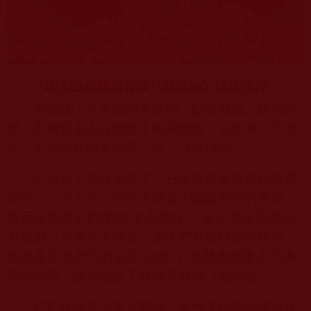
妖人曲解龍樹菩薩《迴諍論》誹謗佛陀
有個妖人又拿出慣常伎倆，斷章取義、故意誤
導，利用很多人在佛學上的不瞭解，而從中上下其
手，引經據典的來攻擊正法，誹謗佛陀！
它這次又作什麽妖了？它說很多報章曾經報導
南無第三世多杰羌佛
座下諸多大成就弟子的事跡，
表示正信弟子們在搞“名人崇拜”，是不管是否真的
有成就，只要有人推薦，弟子們就盲目相信吹捧，
然後是正信弟子的這些”外道“行爲將羌佛推上了佛
陀的稱謂，說這違反了龍樹菩薩的《迴諍論》！
這劉妖簡直不要太離譜，是他支持拿著清大報