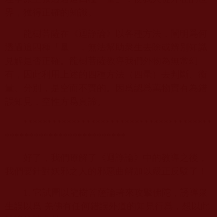
界，獲得正確的知識。
龍樹菩薩在《迴諍論》以各種方法，闡明爲何
透過這四種「量」，無法幫助衆生去除或辨別知識
見解是否正確。龍樹菩薩教導我們外物為無常幻
有，因此利用上述的四種方法（四量）去判斷、衡
量、分別，是空而不實的。因爲認爲萬物實有為錯
誤知見，空性方爲真諦。
***************************************
*************************
好了，我們瞭解了《迴諍論》中的教導之後，
我們要針對妖邪之人的邪惡曲解加以嚴正反駁了！
1.
它試圖以龍樹菩薩論著來攻擊佛陀，誘導衆
生誤以爲 羌佛有任何錯誤外道的知見行爲，想以此