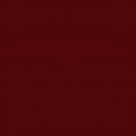
末法時期，邪妖橫行，蠱惑人心，亂我正法。
本站宣揚捍衛如來正法，摧邪顯正，施益眾生，起正知見，
不為魔惑。
◆
本站遵奉依行南無第三世多杰羌佛與釋迦牟尼佛所說的教法
為無上根本指南，並遵照第三世多杰羌佛辦公室的文告努
力實行運作。
◆
除三段金釦大聖德能作開示所說法義錯誤較少，四段金釦以
上的巨聖德能作正確開示之外，本站所發布的法王、尊
者、仁波且、法師、居士等的文章均不作為法義依據，最
多只能作為知見行持參考之用，凡不符合南無第三世多杰
羌佛說法的內容，皆屬邪說邊見錯誤之理，一概不可依從
學習。