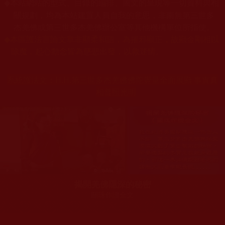
本站網站的型式、目錄的編排、圖文的呈現等一切資料與相
◆
關規劃，均為本站建置人員自我的意思，非南無第三世多
杰羌佛或第三世多杰羌佛辦公室等其他機構單位所指使。
◆
本區護法言論文章非顯柔和語，為摧邪顯正，故顯金剛相以
除魔，起心動念皆為慈悲出發，以救迷情。
系統護法文：
H.H.第三世多杰羌佛佛陀覺量全面展顯 事實真
相普照光明
揭開羌佛隱深的秘密
關珠作證全文
您在這裡