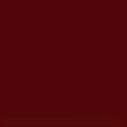
移至主內容
首頁
佛教文告通知 (370)
第三世多杰羌佛簡介與相關資訊 (423)
佛菩薩尊者高僧大德們 (421)
佛教各單位資訊與法會活動 (417)
佛教經藏法義論著 (776)
佛教法會聖蹟證量 (149)
佛教鑑師之道 (292)
佛教聞法點 (792)
佛教修行受用與知見 (3823)
菩提行德 (494)
理諦護法 (726)
文學藝術工巧 (691)
娑婆有溫情 (107)
科學眼 (110)
線上學院 (11)