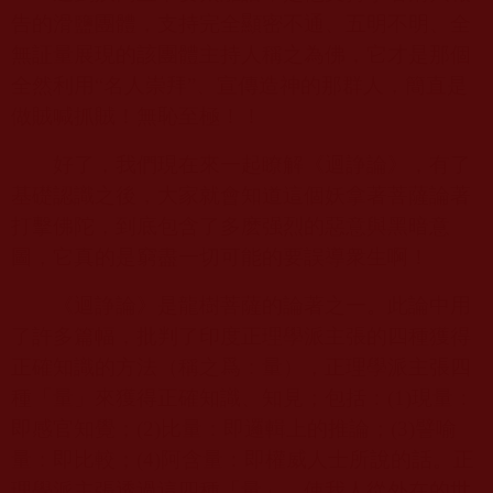
告的滑鹽團體，支持完全顯密不通、五明不明、全
無証量展現的該團體主持人稱之為佛，它才是那個
全然利用“名人崇拜”、宣傳造神的那群人，簡直是
做賊喊抓賊！無恥至極！！
好了，我們現在來一起瞭解《迴諍論》，有了
基礎認識之後，大家就會知道這個妖拿著菩薩論著
打擊佛陀，到底包含了多麽强烈的惡意與黑暗意
圖，它真的是窮盡一切可能的要誤導衆生啊！
《迴諍論》是龍樹菩薩的論著之一。此論中用
了許多篇幅，批判了印度正理學派主張的四種獲得
正確知識的方法（稱之爲：量），正理學派主張四
種「量」來獲得正確知識、知見；包括：
(1)
現量：
即感官知覺；
(2)
比量：即邏輯上的推論；
(3)
譬喻
量：即比較；
(4)
阿含量：即權威人士所說的話。正
理學派主張透過這四種「量」，使我人從外在的世