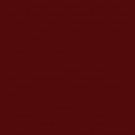
的！因爲：如果報章寫的是事實，那麽這不是搞名
人崇拜。相反的，如果沒有這些事實，硬要歌功頌
德、未得言得、未證言証、欺騙大衆目的在博取名
聲利益，這不僅僅是搞名人崇拜，根本就是詐欺！
那麽我們絕對要討伐這種詐欺行爲！
南無第三世多杰羌佛一再一再開示、告誡衆
生：絕對不可以以名聲、稱謂、寺廟大小、弟子多
寡等等等等世俗方法去判斷任何人是聖是凡，將多
少鑒別方法展現在我們面前，例如鑒別聖凡的十八
法（包括拿杵上座），以及羌佛開示《淺釋邪惡見
和錯誤知見》教導大家：
“第十八條，認大喇嘛大和尚定大聖德。只要遇
到是大喇嘛、大和尚，就認定此人是聖僧了，是大
聖德。什麼叫大喇嘛、大和尚？就是非常有名氣
的，或者是全世界震驚性的某種高僧，就認為確定