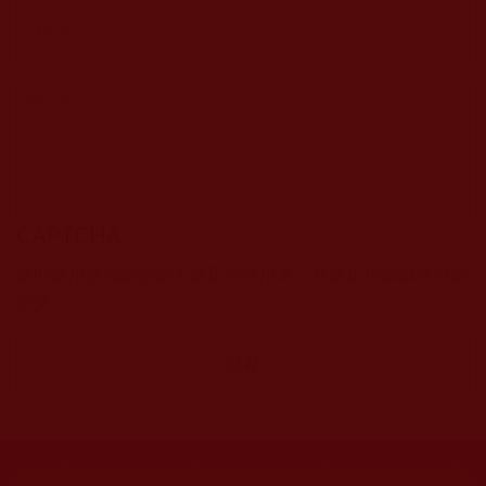
CAPTCHA
該問題用於測試您是否是正常使用者，並防止垃圾郵件自動
提交。