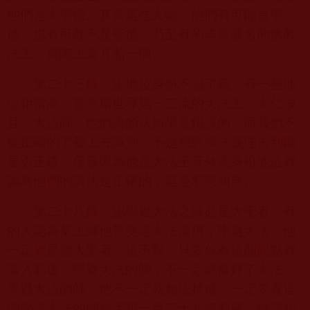
他們是大聖德。其實這些人物，他們有可能是聖
德，也有可能不是聖德，乃至有的非常著名的佛教
法王，實際上是凡胎一個。
第二十三條，認地位身份不認了義。有一些地
位相當高，甚至稱世界第一二流的大法王、大仁波
且、大法師，他們講的法如果是錯誤的，而我們不
從正確的了義上去識別，不是應對佛法義理去判斷
是否正確，僅僅因為他是大法王等外表身份地位就
認為他們的講法是正確的，這是邪惡知見。
第二十八條，認學過大法之師必是大聖者。有
的人認為某上師他領受過大法灌頂，學過大法，他
一定就是個大聖者。這不對，只要你有這個觀點就
落入邪道。學過大法的師，不一定就修好了大法；
學過大法的師，他不一定就如法持戒，一定要看這
個學過大法的師是否犯一百二十八條邪惡、錯誤知