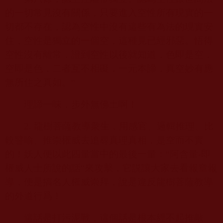
的一切常見沒有關係，只要進入空性所有現實的一
切都不存在，認為空性中沒有這些有為法的現實安
住，空性是獨立的一個空，這種見已經邪惡。悟得
空性沒有離常，證到空性以後就知道，色即是空，
空即是色，二者互不相礙，一元本諦，真空妙有應
無所住之真如。“
理諦一味，步外無佛土啊！
2.
龍樹菩薩教導衆生，用感官、邏輯推理、比
較譬喻、推崇權威去追尋真理真相，是空而不實
的！妖人便以此四量當中的最後一量：“阿含量
-
即
權威人士所說的話“來攻擊，它説讓大家去看報章報
導，便是搞名人權威崇拜，說是違反龍樹菩薩教導
的外道行爲！
這話是打污泥戰，這個話是根本經不起推敲