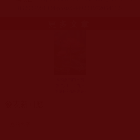
862934991034/posts/3449231972054112/
更多文章
運頓多吉白菩提
會-九月二十九日
閉關日記(高維鎂)
發表新回應