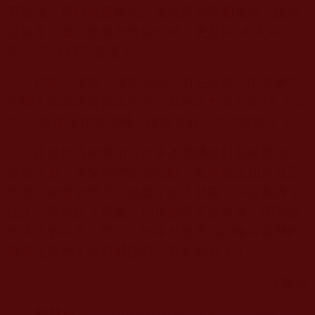
可思議，所以報章雜志、電視新聞爭相報導，因爲
是真實不虛，故絕非弄假造神，更是與“名人崇
拜”八竿子打不着邊！
再進一步說，佛法威神之力在經書之中無所不
在啊！如果說真實呈現佛法威神之力是在搞“名人崇
拜”，那你是在誹謗佛、誹謗菩薩、誹謗經書！！
正是因爲南無第三世多杰羌佛反對裝神弄鬼、
造虛弄假，拆穿你們的假把戯，教導衆生如何真正
依照法義鑒別聖凡，這斷了妖人財路，深深刺痛了
妖人，所以妖人用盡一切伎倆來歪曲事實，明明是
妖人造假搞名人崇拜，結果反過來指控報章新聞的
報導是造神！做賊喊抓賊，莫此爲甚！！
江如云
轉載自：
https://www.facebook.com/groups/1619