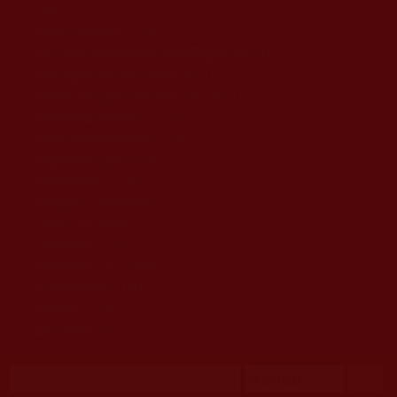
移至主內容
首頁
佛教文告通知 (370)
第三世多杰羌佛簡介與相關資訊 (423)
佛菩薩尊者高僧大德們 (421)
佛教各單位資訊與法會活動 (417)
佛教經藏法義論著 (776)
佛教法會聖蹟證量 (149)
佛教鑑師之道 (292)
佛教聞法點 (792)
佛教修行受用與知見 (3823)
菩提行德 (494)
理諦護法 (726)
文學藝術工巧 (691)
娑婆有溫情 (107)
科學眼 (110)
線上學院 (11)