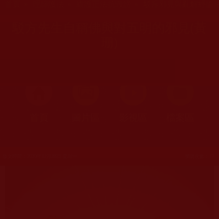
首頁
»
理諦護法
»
維護正法抗毀謗
»
駁斥邪見與亂解經論
駁方先生自稱佛與對五明的邪見(黃
珊)
首頁
圖片區
影視區
檔案區
發文時間：2020年12月28日 星期一
瀏覽次數：77