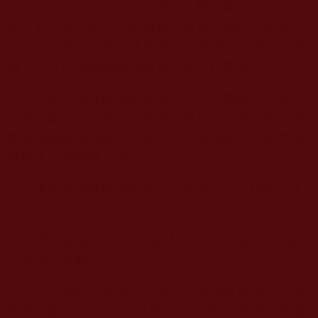
去調出他前世的記憶加以運用，難道轉識成智之聖
者，為了渡生調不出衪無始無量刼所做的一切善
法，乃至於組合變化運用無礙？ 難道你不會融會貫
通，把五明成就跟轉識成智合在一起觀察？
當然，這僅僅是從唯識學上所為的推理。此外
《悉真論》上也說了，五明俱足是必須的，中文譯
本是由密悟格西所作，他不是
南無第三世多杰羌
佛弟子，夠客觀了吧！
再來你居然敢用製造核彈當例子，這根本是大
邪見。
佛陀會傷害眾生去做顆核彈嗎？祂連這微細的
念頭都不會動一下！
《法華經方便品》中說：「諸佛世尊 唯以一大
事因緣故 出現於世 諸佛世尊 欲令眾生 開佛知見 使