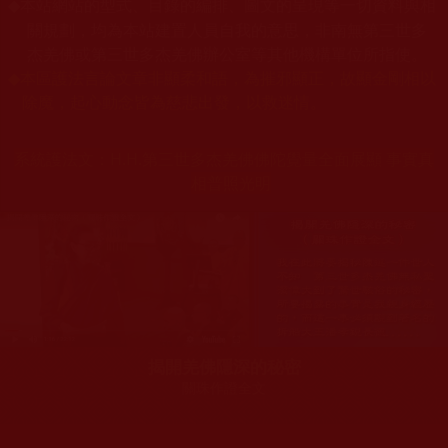
本站網站的型式、目錄的編排、圖文的呈現等一切資料與相
◆
關規劃，均為本站建置人員自我的意思，非南無第三世多
杰羌佛或第三世多杰羌佛辦公室等其他機構單位所指使。
◆
本區護法言論文章非顯柔和語，為摧邪顯正，故顯金剛相以
除魔，起心動念皆為慈悲出發，以救迷情。
系統護法文：
H.H.第三世多杰羌佛佛陀覺量全面展顯 事實真
相普照光明
揭開羌佛隱深的秘密
關珠作證全文
您在這裡