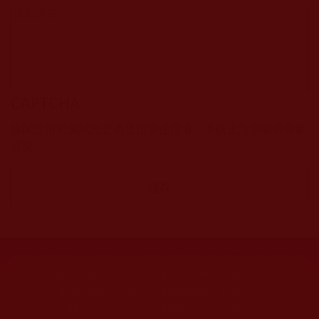
CAPTCHA
該問題用於測試您是否是正常使用者，並防止垃圾郵件自動
提交。
網站文章總數：
7195
網站圖片總數：
17882
網站影視總數：
1658
網站檔案總數：
1118
今日瀏覽人次：
1257
總瀏覽人次：
3093988