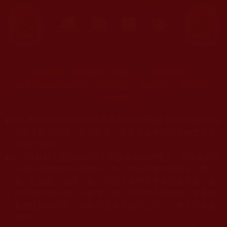
末法時期，邪妖橫行，蠱惑人心，亂我正法。
本站宣揚捍衛如來正法，摧邪顯正，施益眾生，起正知見，
不為魔惑。
◆
本站遵奉依行南無第三世多杰羌佛與釋迦牟尼佛所說的教法
為無上根本指南，並遵照第三世多杰羌佛辦公室的文告努
力實行運作。
◆
除三段金釦大聖德能作開示所說法義錯誤較少，四段金釦以
上的巨聖德能作正確開示之外，本站所發布的法王、尊
者、仁波且、法師、居士等的文章均不作為法義依據，最
多只能作為知見行持參考之用，凡不符合南無第三世多杰
羌佛說法的內容，皆屬邪說邊見錯誤之理，一概不可依從
學習。