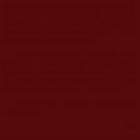
得清淨故 出現於世 欲示眾生 佛知見故 出現於世 欲
令眾生 悟佛知見故 出現於世 欲令眾生 入佛知見道
故 出現於世」。你們莫名奇妙的要
南無第三世多
杰羌佛做這做那以資證明？如果全部都做了，那反
倒證明不是真佛。因為違背了經教。
南無第三世多杰羌佛示現了這麼多事蹟，明明
朗朗的擺起。有的聖蹟，也蒐集在連美國國會圖書
館都收藏的 《多杰羌佛第三世》寶書中。其中有些
連
南無釋迦牟尼佛當年都因眾生福報不具足，而
沒有示現的聖蹟。這足以表法，證明五明成就。
你如自稱為
XX
佛，那來挑戰一下做出個曠世巨
作給大家看吧！
黃珊