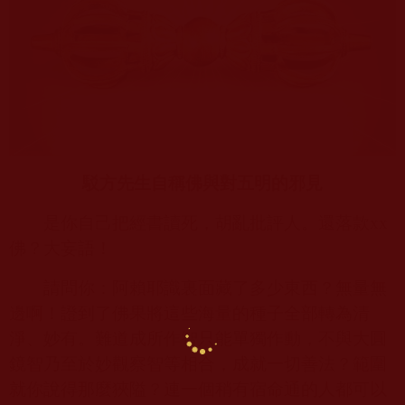
駁方先生自稱佛與對五明的邪見
是你自己把經書讀死，胡亂批評人。還落款
xx
佛？大妄語！
請問你：阿賴耶識裏面藏了多少東西？無量無
邊啊！證到了佛果將這些海量的種子全部轉為清
淨、妙有。難道成所作智只能單獨作動，不與大圓
鏡智乃至於妙觀察智等相合，成就一切善法？範圍
就你說得那麼狹隘？連一個稍有宿命通的人都可以