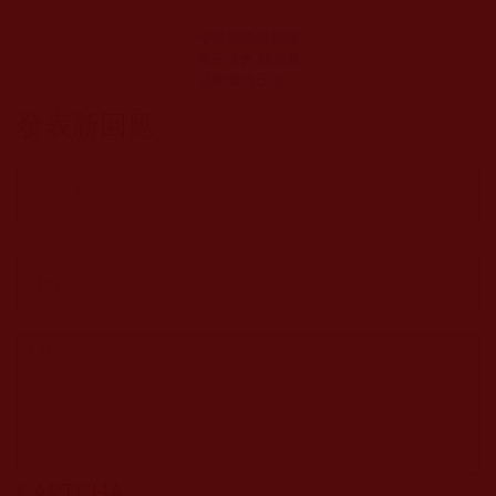
中華國際佛教聞
修正法會-我到底
該檢審自己或還
在評論他人(達瓦
發表新回應
嘉措)
CAPTCHA