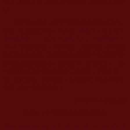
聞法，積累正見，聽懂法音照著做，才能步入真修
行。
我等凡夫行人，絕不可離開 南無羌佛的法音，
每週一定要固定聞法，或恭讀
《南無第三世多杰羌
佛經藏總集》
、《
藉心經說真諦
》、《
極聖解脫大
手印
》等法寶佛書，保持精進，莫要懈怠，對 南無
第三世多杰羌佛、南無釋迦牟尼佛與十方諸佛菩薩
要有堅定忠誠的真心，認真修學，聽懂法音，一步
一腳印地修正自己的身口意三業行持，不要走過
場、虛耗光陰。人身難得，正法難聞。此身不向今
生度，更向何生度此身！
佛弟子
Chen
真誠之言
轉載自：中華國際佛教聞修正法會
https://juexingsi.org/%e4%bf%ae%e8%a1%8c%e5%8