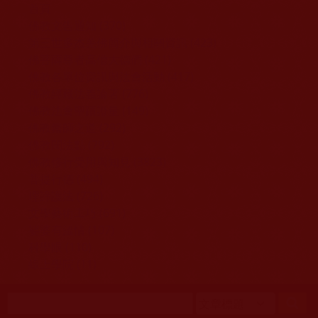
移至主內容
首頁
佛教文告通知 (370)
第三世多杰羌佛簡介與相關資訊 (423)
佛菩薩尊者高僧大德們 (421)
佛教各單位資訊與法會活動 (417)
佛教經藏法義論著 (776)
佛教法會聖蹟證量 (149)
佛教鑑師之道 (292)
佛教聞法點 (792)
佛教修行受用與知見 (3823)
菩提行德 (494)
理諦護法 (726)
文學藝術工巧 (691)
娑婆有溫情 (107)
科學眼 (110)
線上學院 (11)