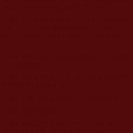
觀護人（右三）、綠水里里長黃千芳（右六）。
圖3：正心會總會長卓志揚（左一）陪同竹市議員曾
資程（右三）、新竹地檢署謝淑嫻觀護人（右二）、
綠水里里長黃千芳（右四）等貴賓上香祈福恭迎主法
上師。
圖4：市議員曾資程上佛殿瞻仰佛陀舍利，禮拜南無
第三世多杰羌佛。
圖5：恆性嘉措仁波且（左）致贈珍貴加持物綠度母
墜子給帽子大王戴勝通（右）。
圖6：行動佛殿駐錫在新竹市普天宮旁舉辦法會。
圖7：發放愛心物資。
圖8：恆性嘉措仁波且（中坐者）與高峰里長郭朋
鑫、希望烏克樂團、新竹市北區康樂社區合影。