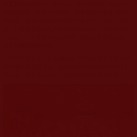
飛鳳舞蹈藝術中心、愛ちゃん 新日本舞踊、來自台北
的飛聲樂團、影飛旋舞團等，載歌載舞的節目相當熱
鬧精彩。來自台北的飛聲樂團帶著哈琴二人組、楊耿
火、許英譽老師等龐大陣容來樂藝供佛，曾被稱為帽
子大王，「跟著董事長遊台灣」創辦人戴勝通先生，
也來到佛殿樂藝供佛。
主辦單位表示，行動佛殿接下來將至新竹新豐鄉舉
辦阿彌陀佛聖誕法會，也與當地鄉鎮公所結合關懷弱
勢家庭，發送愛心物資，邀請善信大眾踴躍參加！