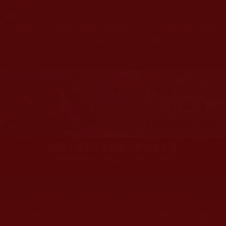
學習。
本站網站的型式、目錄的編排、圖文的呈現等一切資料與相
◆
關規劃，均為本站建置人員自我的意思，非南無第三世多
杰羌佛或第三世多杰羌佛辦公室等其他機構單位所指使派
令。
該聖寺是由巨聖德或大聖德來主持
真誠護持該寺，就是立下了真正大功德
您在這裡
首頁
»
菩提行德
»
公益關懷
»
中華西密佛教正心會
冷氣團來襲 行動佛殿環島不間斷