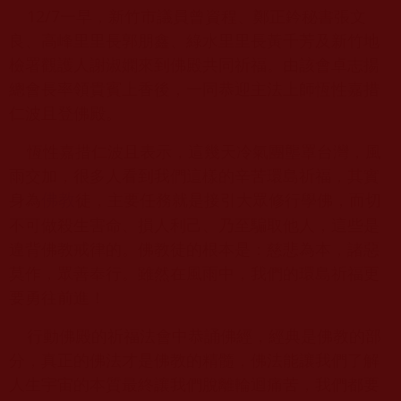
12/7一早，新竹市議員曾資程、鄭正鈐秘書張文
良、高峰里里長郭朋鑫、綠水里里長黃千芳及新竹地
檢署觀護人謝淑嫻來到佛殿共同祈福。由該會卓志揚
總會長率領貴賓上香後，一同恭迎主法上師恆性嘉措
仁波且登佛殿。
恆性嘉措仁波且表示，這幾天冷氣團壟罩台灣，風
雨交加，很多人看到我們這樣的辛苦環島祈福，其實
身為
徒，主要任務就是接引大眾修行學佛，而切
佛教
不可做殺生害命、損人利己、乃至騙取他人，這些是
違背佛教戒律的。佛教徒的根本是：慈悲為本，諸惡
莫作，眾善奉行。雖然在風雨中，我們的環島祈福更
要勇往前進！
行動佛殿的祈福法會中恭誦佛經，經典是佛教的部
分，真正的佛法才是佛教的精髓，佛法能讓我們了解
人生宇宙的本質最終讓我們脫離輪迴痛苦，我們都要