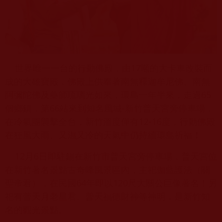
世界唯一一台的行動佛殿，由17噸的大卡車改裝而
成的大雄寶殿，佛殿上供奉著南無釋迦牟尼佛、南無
阿彌陀佛及藥師琉璃光如來，環島一年半來，走過65
個鄉鎮，第66站來到知名風城-新竹普天宮旁停車場，
在冷氣團襲擊全台，新竹溫度僅有12-16度，行動佛殿
在狂風大雨、又濕又冷的天氣中仍持續環島祈福！
12月6日即駐錫在新竹市普天宮旁停車場，普天宮位
在新竹著名景點古奇峰風景區內，主祀伽藍護法（關
聖帝君），在民國64年即以120尺大關公巨像著名！另
祀有普天月老星君、普天福德財神等神明，是新竹知
名的觀光景點。