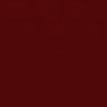
菩提道上，佛事為重，利他修行，功德增上。
◆
本站遵奉依行南無第三世多杰羌佛與釋迦牟尼佛所說的教法
為無上根本指南，並遵照第三世多杰羌佛辦公室的文告努
力實行運作。
◆
除三段金釦大聖德能作開示所說法義錯誤較少，四段金釦以
上的巨聖德能作正確開示之外，本站所發布的法王、尊
者、仁波且、法師、居士等的文章均不作為法義依據，最
多只能作為知見行持參考之用，凡不符合南無第三世多杰
羌佛說法的內容，皆屬邪說邊見錯誤之理，一概不可依從