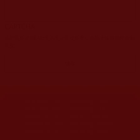
CAPTCHA
該問題用於測試您是否是正常使用者，並防止垃圾郵件自動
提交。
網站文章總數：
7194
網站圖片總數：
17881
網站影視總數：
1658
網站檔案總數：
1118
今日瀏覽人次：
718
總瀏覽人次：
3091298
今日瀏覽文章數：
544
總瀏覽文章數：
2353046
今日瀏覽影視數：
25
總瀏覽影視數：
90839