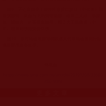
圖9：正心會指導上師恆性嘉措仁波且（中坐者）與
表演團體，來自台北的飛聲樂團、哈琴二人組、張家
祝、楊耿火、許英譽老師等，帽子大王戴勝通（中
左）也來到佛殿樂藝供佛。
圖10：新竹地檢署謝淑嫻觀護人代表地檢署到行動
佛殿辦理政令宣導。
轉載自：
https://news.sina.com.tw/article/20191208/33590
450.html
更多文章