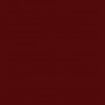
皈依三寶，共同來修行學佛！
市議員曾資程表示，自己去年曾參加過行動佛殿的
法會，非常感恩諸佛菩薩的加持讓自己高票當選，所
以今年再次聽聞行動佛殿要再次來到新竹舉辦法會，
便大力協助尋找場地，今天也非常開心能夠再來參加
盛會，希望有更多信眾能夠瞭解正心會推廣佛法的真
心，一同參加法會！
新竹地檢署謝淑嫻觀護人表示，很開心行動佛殿環
島祈福活動邀請各地地檢署到場辦理政令宣導，這兩
年都是選舉年，大家除了要投票，更要乾淨選舉，也
非常感動正心會環島祈福的用心，國泰民安真的是非
常重要！
此次許多新竹表演團體於行動佛殿的藝文活動以舞
蹈音樂作演出，如：JF太鼓團、希望烏克樂團、新竹北
區康樂社區、新竹市國際排舞、新秀音樂文創協會、