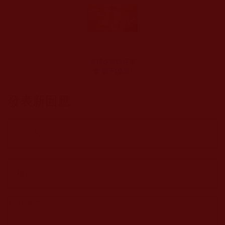
運頓多吉白菩提
會-躺下(桑波)
發表新回應