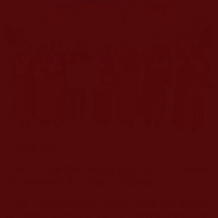
（蔡清欽報導）
圖1：正心會指導上師恆性嘉措仁波且（右）致贈珍
貴加持物綠度母墜子給新竹市議員曾資程（左）。
圖2：恆性嘉措仁波且（右四）感謝所有貴賓蒞臨祈
福，新竹市議員曾資程（右五）、新竹地檢署謝淑嫻