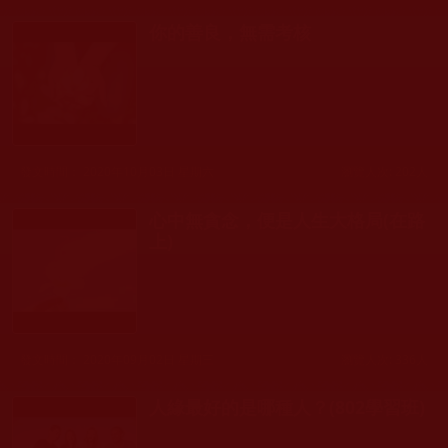
你的善良，無需考核
發文時間： 2020年10月03日 星期六
瀏覽人次: 202人
心中無貪念，便是人生大格局(在路
上)
發文時間： 2020年09月02日 星期三
瀏覽人次: 336人
人緣最好的是哪種人？(802學習班)