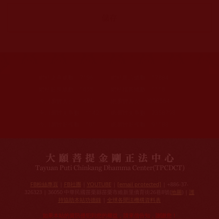
網站文章總數：
7196
網站圖片總數：
17884
網站影視總數：
1658
網站檔案總數：
1118
今日瀏覽人次：
1486
總瀏覽人次：
3098564
今日瀏覽文章數：
1142
總瀏覽文章數：
2358798
今日瀏覽影視數：
101
總瀏覽影視數：
91188
FB粉絲專頁
|
FB社團
|
YOUTUBE
|
[email protected]
| +886-37-
326323 | 36050 中華民國苗栗縣苗栗市維新里僑育街26巷8號(
地圖
) |
護
持協助本站功德錄
|
全球各聞法機構資料表
如果本站的資訊侵犯到您的權益，請來信告知，謝謝您！