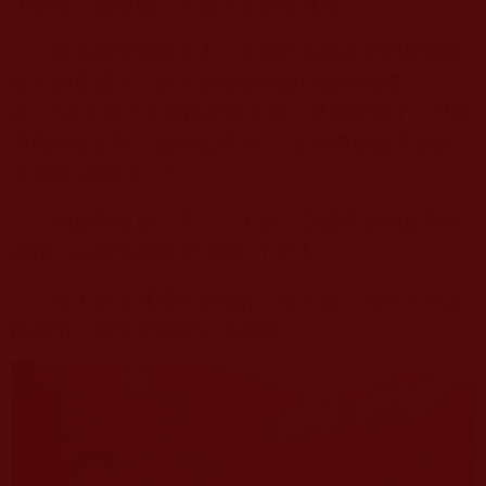
小女孩一臉燦爛，手指上是那枚戒指。
亞當斯安頓好老人，拿著照片驅車來到曼哈頓
最大的珠寶店，店員拿著放大鏡仔細研究後，
說：“這是幾十年前的老款童戒，早就斷貨了，只能
單獨為您定制，最快也得
3
天，並且價格會高很多，
大概要
2
萬美元。”
他當即答應下來。三天后，亞當斯拿到定制的
戒指，以最快的速度“還給”了老人。
老人拿著戒指仔細端詳，臉上是一種無法言說
的神情，抱住亞當斯泣不成聲。