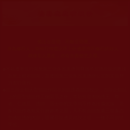
佛法在世間，不離世間覺。
身為修行人，有時行持還比不上外邊那些不修行的好人，
就連非人眾生，亦有良善慈悲之舉。
◆
本站遵奉依行南無第三世多杰羌佛與釋迦牟尼佛所說的教法
為無上根本指南，並遵照第三世多杰羌佛辦公室的文告努
力實行運作。
◆
除三段金釦大聖德能作開示所說法義錯誤較少，四段金釦以
上的巨聖德能作正確開示之外，本站所發布的法王、尊
者、仁波且、法師、居士等的文章均不作為法義依據，最
多只能作為知見行持參考之用，凡不符合南無第三世多杰
羌佛說法的內容，皆屬邪說邊見錯誤之理，一概不可依從
學習。