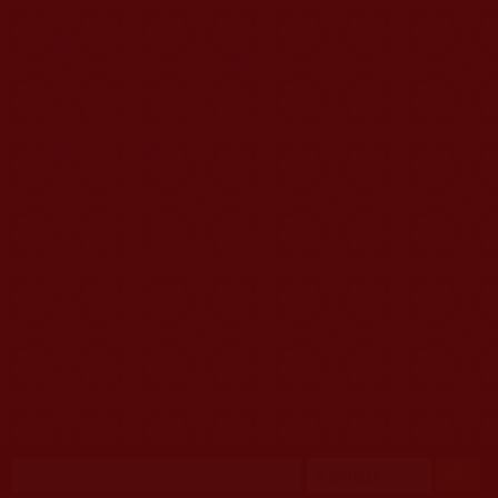
移至主內容
首頁
佛教文告通知 (370)
第三世多杰羌佛簡介與相關資訊 (423)
佛菩薩尊者高僧大德們 (421)
佛教各單位資訊與法會活動 (417)
佛教經藏法義論著 (776)
佛教法會聖蹟證量 (149)
佛教鑑師之道 (292)
佛教聞法點 (792)
佛教修行受用與知見 (3823)
菩提行德 (494)
理諦護法 (726)
文學藝術工巧 (691)
娑婆有溫情 (107)
科學眼 (110)
線上學院 (11)