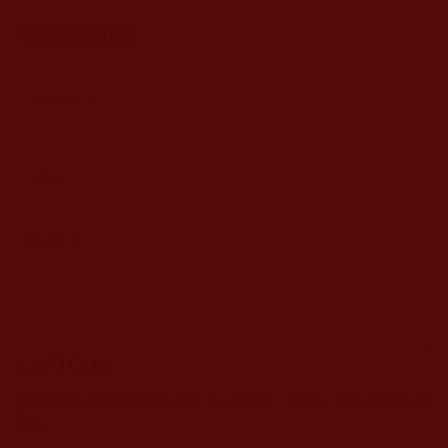
卑，實則罪過無
發表新回應
窮(淨心)
CAPTCHA
該問題用於測試您是否是正常使用者，並防止垃圾郵件自動
提交。