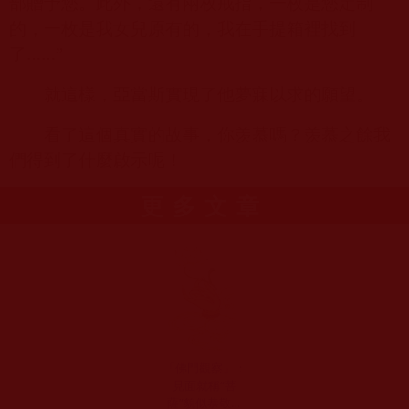
部贈予您。此外，還有兩枚戒指，一枚是您定制
的，一枚是我女兒原有的，我在手提箱裡找到
了……”
就這樣，亞當斯實現了他夢寐以求的願望。
看了這個真實的故事，你羡慕嗎？羡慕之餘我
們得到了什麼啟示呢！
更多文章
「佛門觀察」：
見面就稱“菩
薩”貌似恭敬謙