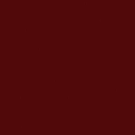
累，生活漸漸有了起色。在女兒
9
歲生日時，她買了
一枚鑲鑽金戒，送給孩子做禮物。可是，幾個月後
女兒突遭車禍，等她趕到時，奄奄一息的女兒用微
弱的聲音說：“媽媽，我不能陪您了，您要好好活下
去，這個戒指我很喜歡，就讓它陪著您吧……”
從此，那枚戒指就掛在她的脖子上，貼著她的
胸口，慰藉著她的心。
亞當斯的眼淚不由自主地流了下來，他已然明
白那枚戒指是她生命的支撐，當即決定要扛下黑
鍋，用最短的時間，“還給”她一枚一模一樣的戒
指。他寬慰老人說：“您的戒指一定是落在我車上
了，找到後馬上給您送來。只是我已經記不清戒指
的樣子了，您有照片嗎？”
老人蹣跚著從手提箱裡找出一張照片，上面的