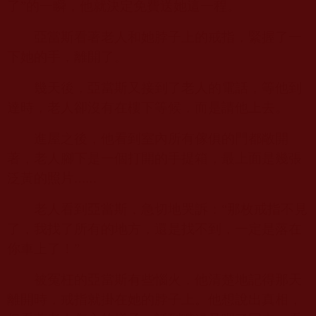
了”的一瞬，他就決定免費送她這一程。
亞當斯看著老人和她脖子上的戒指，緊握了一
下她的手，離開了。
幾天後，亞當斯又接到了老人的電話，等他到
達時，老人卻沒有在樓下等候，而是請他上去。
進屋之後，他看到室內所有傢俱的門都敞開
著，老人腳下是一個打開的手提箱，最上面是幾張
泛黃的照片……
老人看到亞當斯，急切地哭訴：“那枚戒指不見
了，我找了所有的地方，還是找不到，一定是落在
你車上了！”
被冤枉的亞當斯有些惱火，他清楚地記得那天
離開時，戒指就掛在她的脖子上。他想說出真相，