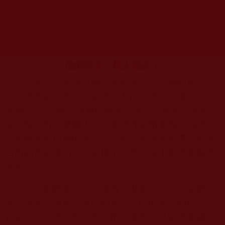
首頁
圖片區
影視區
檔案區
發文時間：2025年05月02日 星期五
瀏覽次數：1129
他的善良，幾人能及？
一天，計程車司機亞當斯接到了一個約車電
話，等他趕到時，一個老婦人已經等在公寓門口。
老婦人說：“醫生說我的時間不多了，我想去養老
院。我沒有什麼親人了，還好有它陪著我。”這時，
亞當斯才發現她的脖子上掛著一枚鑲嵌著鑽石和蛋
白石的黃金戒指，只是很小，應該是小孩子佩戴的
童戒。
亞當斯聽老太太說沒有什麼親人了，頓生憐
憫。因為亞當斯只有一個親人，他的最大的願望，
就是在紐約買一套住房，把心愛的女兒從老家接