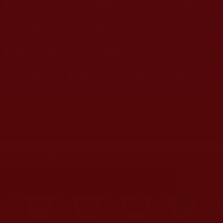
本站網站的型式、目錄的編排、圖文的呈現等一切資料與相
◆
關規劃，均為本站建置人員自我的意思，非南無第三世多
杰羌佛或第三世多杰羌佛辦公室等其他機構單位所指使派
令。
本區大量視頻文章非從佛教機構發行，視頻文章內之人事物
◆
難以考究真偽始末，轉載立意為讓行人對比己他，薰陶善
行，從善如流，最終應以佛陀行持為最高依傍對象。
您在這裡
首頁
»
娑婆有溫情
»
人間有溫暖
您在這裡
首頁
»
佛教修行受用與知見
»
修行小品散文短片
»
小短文
他的善良，幾人能及？