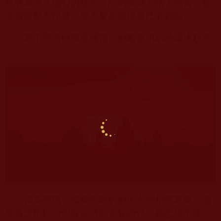
但看著老人傷心的樣子，話到嘴邊又咽了回去。看
亞當斯默不作聲，老人更加篤信自己的判斷。
為了懇求他歸還戒指，她絮絮叨叨地講述起來
——
很多年前，婚姻失敗的她與女兒相依為命。儘
管每天忙碌，但有乖巧的女兒陪伴，她忘掉了疲