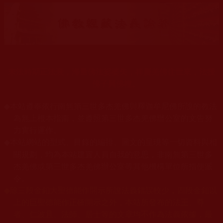
末法時期正法衰，海量佛法娑婆失，祥慶羌佛住世來，法授
佛子興佛幢。
◆
本站遵奉依行南無第三世多杰羌佛與釋迦牟尼佛所說的教法
為無上根本指南，並遵照第三世多杰羌佛辦公室的文告努
力實行運作。
本站網站的型式、目錄的編排、圖文的呈現等一切資料與相
◆
關規劃，均為本站建置人員自我的意思，非南無第三世多
杰羌佛或第三世多杰羌佛辦公室等其他機構單位所指使派
令。
◆
除三段金釦大聖德能作開示所說法義錯誤較少，四段金釦以
上的巨聖德能作正確開示之外，本站所發布的法王、尊
者、仁波且、法師、居士等的文章均不作為法義依據，最