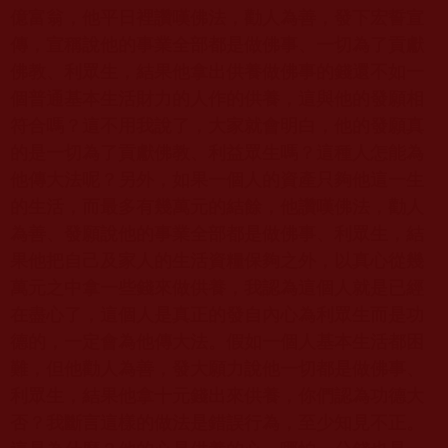
億富翁，他平日裡讚嘆佛法，勸人為善，發下宏誓宣
傳，宣稱說他的事業全部都是做佛事、一切為了貢獻
佛教、利眾生，結果他拿出供養做佛事的錢還不如一
個普通基本生活財力的人作的供養，這與他的發願相
符合嗎？這不用我說了，大家就會明白，他的發願真
的是一切為了貢獻佛教、利益眾生嗎？這種人怎能為
他傳大法呢？另外，如果一個人的資產只夠他這一生
的生活，而最多有幾萬元的結餘，他讚嘆佛法，勸人
為善、發願說他的事業全部都是做佛事、利眾生，結
果他把自己及家人的生活資糧保夠之外，以真心從幾
萬元之中拿一些錢來做供養，我認為這個人就是已經
在盡心了，這個人是真正的發自內心為利眾生而是功
德的，一定會為他傳大法。假如一個人基本生活都困
難，但他勸人為善，發大願力說他一切都是做佛事、
利眾生，結果他拿十元錢出來供養，你們認為功德大
否？我斷言這樣的做法是錯誤行為，至少知見不正。