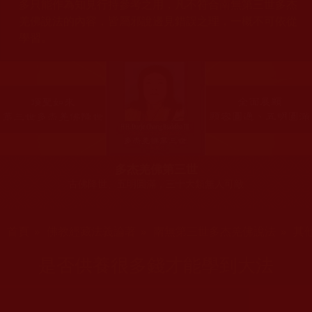
多只能作為知見行持參考之用，凡不符合南無第三世多杰
羌佛說法的內容，皆屬邪說邊見錯誤之理，一概不可依從
學習。
多杰羌佛第三世
古佛降世、五明圓滿，三十大類無人可敵
您在這裡
首頁
»
佛教經藏法義論著
»
南無第三世多杰羌佛說法
»
其
是否供養很多錢才能學到大法