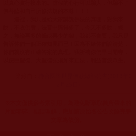
以真心實行換來的。虛假的心行可以騙人，但騙不了
佛菩薩和自己所修法規的本尊！！！
這裡，我只是給大家講說佛法的真理，對我來
說，不收供養，法音中講得多了，今天不多說，總
之，無論再多的錢或再少的錢，我都不會要，我只是
告訴你們一個正確知見而已！因為不給你們說清楚，
你們就沒有正確答案的真理。我祈禱你們早日開寺，
以便巨聖德、大聖德弘揚如來正法，利益普渡眾生。
節錄自：
聯合國際世界佛教總部公告(2013
年0
2
月25
日)
※本文僅供參考索引用，為避免斷章取義所帶來的
片面零碎、錯誤理解，應加讀原始各公告文論完整
文章為依傍。