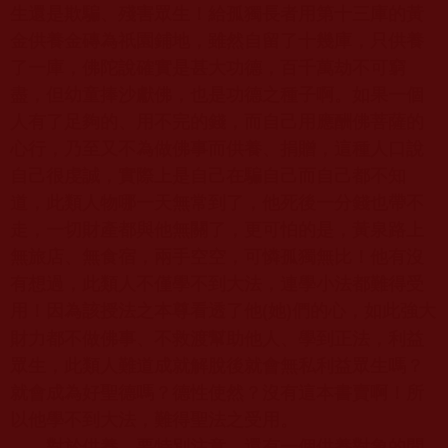
生還是欺騙、殘害眾生！給孤獨長者用第十三庫的黃
金供養金磚為祇園鋪地，雖然自留了十幾庫，只供養
了一庫，佛陀說確實是甚大功德，百千萬劫不可窮
盡，但幼童捧沙獻佛，也是功德之種子啊。如果一個
人有了足夠的、用不完的錢，而自己用應酬佛菩薩的
心行，乃至又不為做佛事而供養、捐贈，這種人口說
自己很虔誠，實際上是自己在騙自己而自己都不知
道，此類人物哪一天無常到了，他死後一分錢也帶不
走，一切財產都與他無關了，更可怕的是，黃泉路上
無旅店、無食宿，兩手空空，可憐孤獨無比！他有沒
有想過，此類人不僅學不到大法，連學小法都難得受
用！因為該授法之本尊看透了他
她
們的心，如此強大
(
)
財力都不做佛事、不救渡幫助他人、學到正法，利益
眾生，此類人難道成就解脫後就會無私利益眾生嗎？
就會成為好聖德嗎？德性使然？沒有這本書賣啊！所
以他學不到大法，難得聖法之受用。
對於供養，要特別注意，還有一個供養對象的問