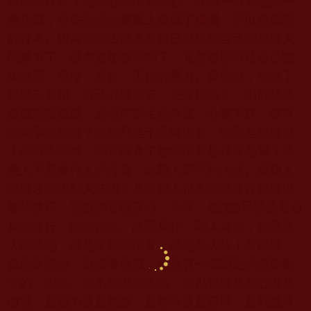
這是為什麼？他的心是供養的心，哪怕一分錢也是一
種功德，但在生活的實量上造成了損減，所以是錯誤
的行為。因為他的生活本身就已經給他自己帶來很大
的壓力了，基本資糧都不夠了，竟然還要再給自己施
加飢荒、寒冷、居住、工作的壓力。要明白，失掉了
福慧二資糧，自己心境難安，怎麼用功？，由於缺乏
資糧苦欲熾盛，必須忙於生活奔波，心難平靜，哪有
時間學法修證？雖然只是十元錢供養，但那是福資糧
上的根本消滅，佛菩薩拿了他的供養是什麼感覺？這
種人不是修行人的行為，此類人學不到大法。這類人
怎樣才能學到大法呢？凡這種人根本不需要作錢財供
養的修行，要讓佛菩薩安心、法喜，他
她
只要是發自
(
)
真心修行，讚歎佛法、諸惡莫作，勸人為善，就是最
大的功德，就是全部的供養，就能學大法！所以說，
錢的多與少、做佛事供養，是沒有一個固定的標準數
字的，因此，能不能學到大法，重點要看是真心還是
假意、是盡力還是應酬、是善行還是惡舉，是利益眾