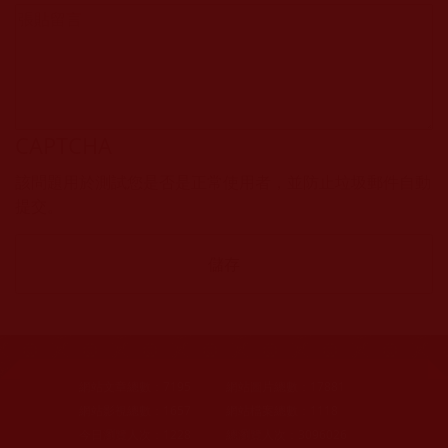
CAPTCHA
該問題用於測試您是否是正常使用者，並防止垃圾郵件自動
提交。
網站文章總數：
7195
網站圖片總數：
17881
網站影視總數：
1657
網站檔案總數：
1118
今日瀏覽人次：
1228
總瀏覽人次：
3096026