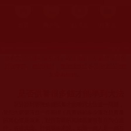
首頁
圖片區
影視區
檔案區
發文時間：2013年02月28日 星期四
瀏覽次數：195
※本文僅供參考索引用，為避免斷章取義所帶來的
片面零碎、錯誤理解，應加讀原始各公告文論完整
文章為依傍。
是否供養很多錢才能學到大法
至於說到要很多錢供養才能學到大法這一問題，
首先大家要清楚一件事情：其實錢的多少重在於實量
的真心還是假意，對佛菩薩的真誠供養要發自內心處
行，各盡其能。打個譬喻來說，如果一個人是一個百