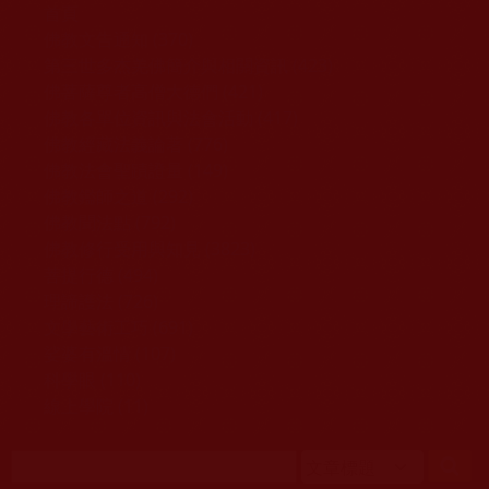
移至主內容
首頁
佛教文告通知 (370)
第三世多杰羌佛簡介與相關資訊 (423)
佛菩薩尊者高僧大德們 (421)
佛教各單位資訊與法會活動 (417)
佛教經藏法義論著 (776)
佛教法會聖蹟證量 (149)
佛教鑑師之道 (292)
佛教聞法點 (792)
佛教修行受用與知見 (3823)
菩提行德 (494)
理諦護法 (726)
文學藝術工巧 (691)
娑婆有溫情 (107)
科學眼 (110)
線上學院 (11)