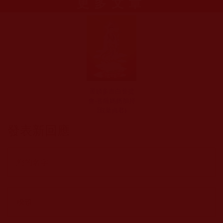
更多文章
運頓多吉白菩提
會-菩薩媽媽加持
我(葉貞君)
發表新回應