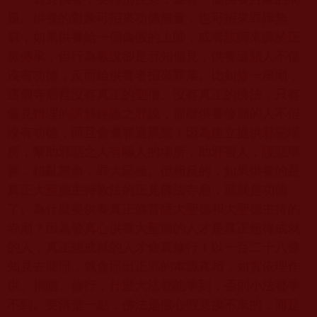
題。供養的對象可招來功德無量，也可招來罪障無
窮，如果供養給一個偽假的上師，或者該師來源於正
脈傳承，但行為教說卻是邪知偏見，供養這類人不僅
沒有功德，反而給供養者招來罪業。比如修一座廟，
這個寺廟裡沒有真正的聖僧、沒有真正的佛法，只有
偏見錯理的講解經論之邪說，那麼供養修廟的人不但
沒有功德，而且會遭罪過黑業！因為建立提供邪惡場
所，幫助邪惡之人有騙人的場所，助邪害人，護惡壞
善，錯亂慧命，罪大惡極。但相反的，如果供養的是
真正大聖德主持教法的正見佛法寺廟，那就是功德
了。為什麼要供養真正佛菩薩大聖德和大聖德主持的
寺廟？因為發真心供養大聖德的人才是真正想得成就
的人，真正想成就的人才會真修行！以一百二十八條
知見去測照，就會照出正邪的本源真相，如實依理作
供、捐贈、修行，什麼大法都能學到，否則小法都學
不到。要清楚一點，佛法是假心假意換不來的，而是