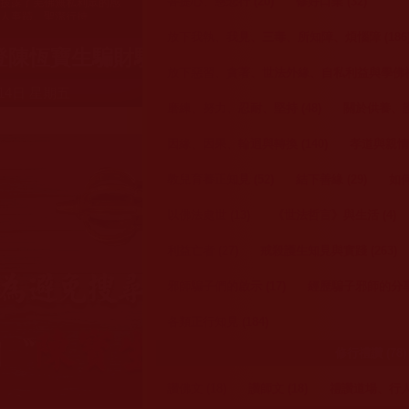
披露了羌佛無私利眾的感
佛陀覺量全面展顯事實真
菩提心、慈悲行 (20)
修好口業 (32)
蹟、聖潔行持
灑圓寂
照光明
人事蹟、聖潔行持
相普照光明
寫下“拜別文”，落筆剎
那，瀟灑圓寂
放下我執、我見、三毒、所知障、煩惱障 (186
陳恆寶生騙財騙色等不法之新聞集(2018.11.
放下惡習、貪著、世法外緣、自私利益與學佛福報
14日 星期五
磨練、努力、忍耐、堅持 (48)
關於供養、護
因緣、因果、輪迴與轉換 (140)
孝道與親情大
教兒育養正知見 (52)
結下善緣 (29)
如何
以佛法處世 (13)
《世法哲言》與生活 (4)
利益亡者 (27)
戒殺護生知見與實踐 (263)
邪師騙子們的啟示 (17)
經歷騙子邪師的分享 
各類正行知見 (184)
修行禮讚 (78)
讚佛文 (18)
讚師文 (18)
禮讚道場、行人 