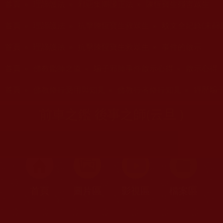
首頁
»
理諦護法
»
邪惡集團擾正法
»
陳恆寶生殘害眾生
您在這裡
首頁
»
理諦護法
»
抗擊陳恆寶生救眾生
»
駁文全紀錄(未篩
您在這裡
首頁
»
理諦護法
»
抗擊陳恆寶生救眾生
»
事件的啟示
您在這裡
首頁
»
佛教鑑師之道
»
騙子邪師事件啟示心得
»
啟示心得
您在這裡
首頁
»
佛教修行受用與知見
»
佛教行者修行知見
»
經歷騙
前車之鑑 後事之師(云旦 )
首頁
圖片區
影視區
檔案區