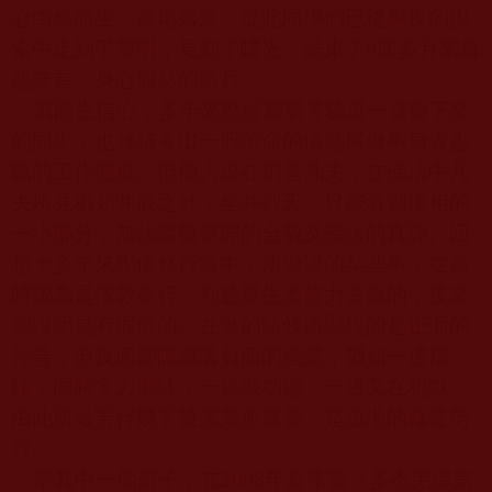
心由然而生，當場落淚。從此同學們已從黑夜的摸
索中走到了黎明，見到了曙光，結束了
9
個多月來群
龍無首、身心煎熬的歲月。
風雨生信心，多年來歷經層層考驗還一直留下來
的同學，也就培養出一股革命的情感與做事負責盡
職的工作態度。但個人現在仍是凡夫，在佛法中凡
夫所見猶如井底之蛙，坐井觀天，只能看到境相的
一小部分，無法縱觀事理的全貌及佛法的真諦。回
想十多年來學佛修行當中，所做過的某些事，在當
時認為是依教奉行、利益眾生而努力去做的，後來
卻證明是有瑕疵的。在做的時候所顯現的是正面的
行善，但反面卻隱藏著負面的造業，猶如一邊補
缽，同時拿刀刺缽，一邊做功德，一邊又在犯戒，
由此所做善行幾乎被黑業所覆蓋，是道地的修徒勞
行。
舉其中一個例子，在
2008
年夏季當《多杰羌佛第