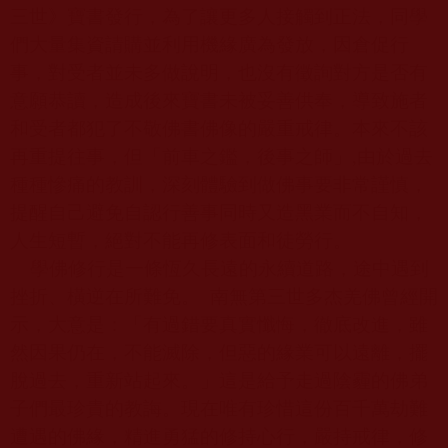
三世》寶書發行，為了讓更多人接觸到正法，同學
們大量集資請購並利用機緣廣為發放，因倉促行
事，對受者並未多做說明，也沒有徵詢對方是否有
意願恭讀，造成後來寶書未被妥善供奉，導致施者
和受者都犯了不敬佛書佛像的嚴重戒律。本來不該
再重提往事，但「前車之鑑，後事之師」
,
由於過去
種種慘痛的教訓，深刻體驗到做佛事要非常謹慎，
提醒自己避免自認行善事同時又造黑業而不自知，
人生短暫，絕對不能再修表面和徒勞行。
學佛修行是一條恆久長遠的永續道路，途中遇到
挫折、橫逆在所難免。
南無第三世多杰羌佛曾經開
示，大意是：「有過錯要真實懺悔，徹底改進，雖
然因果仍在，不能滅除，但惡的緣業可以遠離，擺
脫過去，重新站起來。」這是給予走過陰霾的佛弟
子們最珍貴的教誨。現在唯有珍惜這份百千萬劫難
遭遇的佛緣，精進勇猛的修持心行，嚴持戒律，修