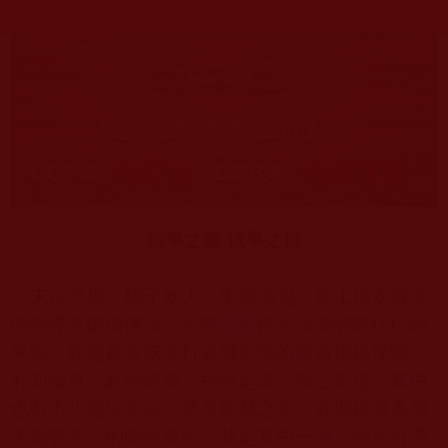
發文時間：2017年07月11日 星期二
瀏覽次數：181
前車之鑑 後事之師
末法時期，騙子妖人、邪惡魔鬼，穿上僧衣混進
佛教界來破壞佛法，欲將
佛教
推向深淵的時代已經
來臨，到處都有妖孽打著佛菩薩的旗號招搖撞騙，
邪知偏見、亂解經義、挑撥是非、貪心霸道，其中
也有不少地位崇高，聲名顯赫之輩。近期被眾多弟
子揭發罪行的陳恆寶生，就是其中一例，身居引導