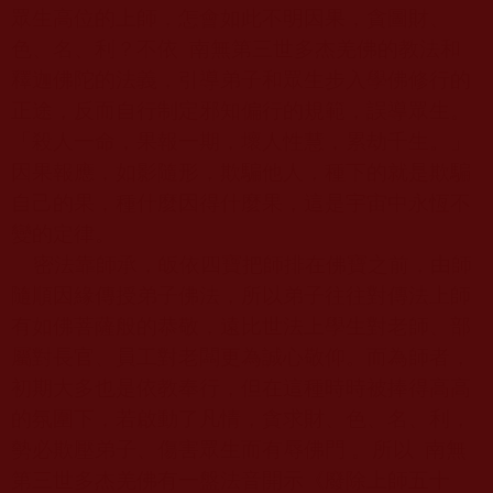
眾生高位的上師，怎會如此不明因果，貪圖財、
色、名、利？不依
南無第三世多杰羌佛的教法和
釋迦佛陀的法義，引導弟子和眾生步入學佛修行的
正途，反而自行制定邪知偏行的規範，誤導眾生。
「殺人一命，果報一期，壞人性慧，累劫千生。」
因果報應，如影隨形，欺騙他人，種下的就是欺騙
自己的果，種什麼因得什麼果，這是宇宙中永恆不
變的定律。
密法靠師承，皈依四寶把師排在佛寶之前，由師
隨順因緣傳授弟子佛法，所以弟子往往對傳法上師
有如佛菩薩般的恭敬，遠比世法上學生對老師、部
屬對長官、員工對老闆更為誠心敬仰。而為師者，
初期大多也是依教奉行，但在這種時時被捧得高高
的氛圍下，若啟動了凡情，貪求財、色、名、利，
勢必欺壓弟子、傷害眾生而有辱佛門 。所以
南無
第三世多杰羌佛有一盤法音開示《廢除上師五十