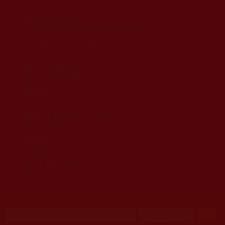
移至主內容
首頁
佛教文告通知 (370)
第三世多杰羌佛簡介與相關資訊 (423)
佛菩薩尊者高僧大德們 (421)
佛教各單位資訊與法會活動 (417)
佛教經藏法義論著 (776)
佛教法會聖蹟證量 (149)
佛教鑑師之道 (292)
佛教聞法點 (792)
佛教修行受用與知見 (3823)
菩提行德 (494)
理諦護法 (726)
文學藝術工巧 (691)
娑婆有溫情 (107)
科學眼 (110)
線上學院 (11)