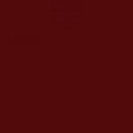
農曆二月廿一 恭
迎南無普賢菩薩
聖誕
發表新回應