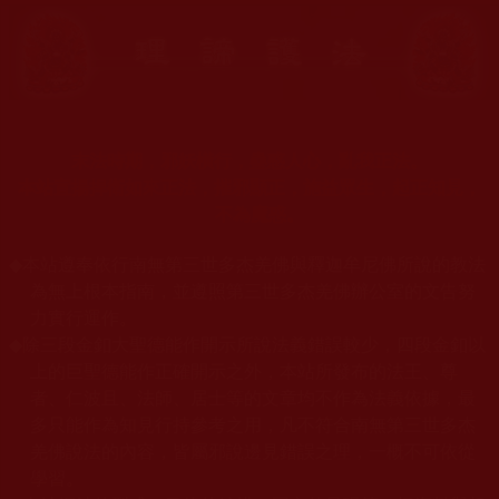
末法時期，邪妖橫行，蠱惑人心，亂我正法。
本站宣揚捍衛如來正法，摧邪顯正，施益眾生，起正知見，
不為魔惑。
◆
本站遵奉依行南無第三世多杰羌佛與釋迦牟尼佛所說的教法
為無上根本指南，並遵照第三世多杰羌佛辦公室的文告努
力實行運作。
◆
除三段金釦大聖德能作開示所說法義錯誤較少，四段金釦以
上的巨聖德能作正確開示之外，本站所發布的法王、尊
者、仁波且、法師、居士等的文章均不作為法義依據，最
多只能作為知見行持參考之用，凡不符合南無第三世多杰
羌佛說法的內容，皆屬邪說邊見錯誤之理，一概不可依從
學習。