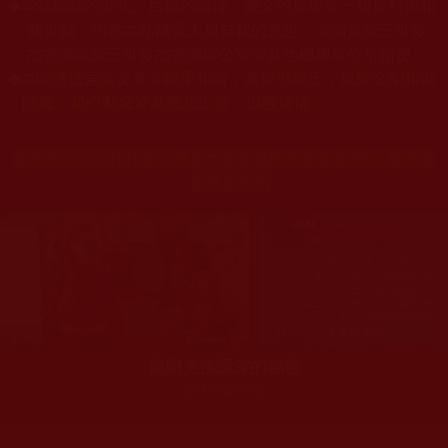
本站網站的型式、目錄的編排、圖文的呈現等一切資料與相
◆
關規劃，均為本站建置人員自我的意思，非南無第三世多
杰羌佛或第三世多杰羌佛辦公室等其他機構單位所指使。
◆
本區護法言論文章非顯柔和語，為摧邪顯正，故顯金剛相以
除魔，起心動念皆為慈悲出發，以救迷情。
系統護法文：
H.H.第三世多杰羌佛佛陀覺量全面展顯 事實真
相普照光明
揭開羌佛隱深的秘密
關珠作證全文
您在這裡