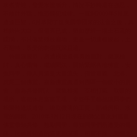
水煮青蛙，發覺水溫漸升，情況不妙時還在強忍，
不敢往外跳，惟恐觸犯戒律。一直到
2009
年
5
月底
遭逢巨變，
6
月恭聞了從美國帶回來的法音之後，真
相始告大白，但傷害已成，猶如歷經一場土石流的
蹂躪，不只落葉殘枝遍地，更是一切連根拔起，土
石翻轉，所受的創傷既深且遠。
待眼淚擦乾，所遭橫逆還得勇敢面對，徹底檢
討，真心懺悔，繼續聞法，開始緊縮各地佛堂，安
撫同學，但人員還是大量流失，僅留嘉義、北港、
虎尾三個佛堂。嘉義佛堂搬遷到西區一個較小的房
舍，做為共修聞法、聚集相挺、互相打氣、取暖的
場所，還把休息室當工場，拿些手工藝品讓同學們
相聚時邊談邊做，賺取微薄的工資，貼補房租、水
電的開銷。
2010
年
3
月
12
日現在的師父首次到嘉義
佛堂帶領共修、勉勵同學，得知同學們所遭受的傷
痛，比他所知道的還更加深重，相當不捨，悲憫之