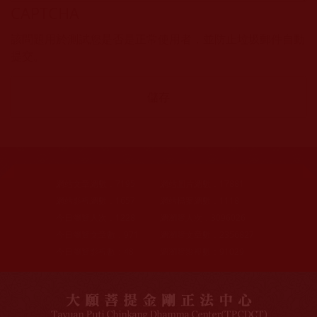
CAPTCHA
該問題用於測試您是否是正常使用者，並防止垃圾郵件自動
提交。
網站文章總數：
7195
網站圖片總數：
17881
網站影視總數：
1657
網站檔案總數：
1118
今日瀏覽人次：
1228
總瀏覽人次：
3096026
今日瀏覽文章數：
971
總瀏覽文章數：
2356827
今日瀏覽影視數：
48
總瀏覽影視數：
91029