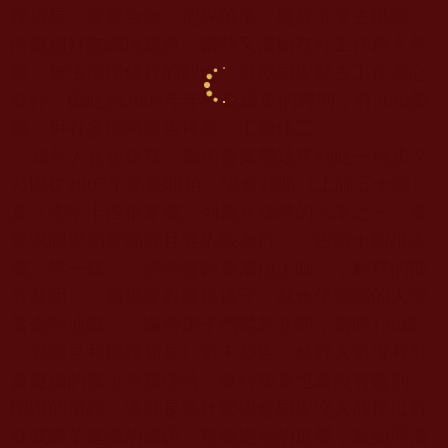
押房屋、變賣金飾，把保險單、提款卡拿去借款，
向親朋好友調現應急。當時又灌輸在外工作跟人共
業，無法清淨修行的觀念，鼓勵同學辭去工作專心
修行，因此到
2008
年年終最嚴重的時期，有
26
位辭
職，另有多位將商店停業，工廠休工。
局外人會很懷疑，為何會集體迷失到此一地步？
乃因從
2007
年年底開始，學會就將《上師五十頌》
及《密宗十四根本戒》列為共修時的法本之一，還
要求同學們背誦並且要依教奉行。《密宗十四根本
戒》第一條：「誹謗並輕蔑灌頂上師」，解釋的部
分載明：「如果沒有嚴格遵守，就會使密宗的人墮
落金剛地獄。」嚇得弟子們噤若寒蟬，當時
128
條
《邪惡見和錯誤知見》還未公告，修行人還沒有可
資遵循的無上至寶佛法，修行知見也還沒有鑑別、
印證的指標，這就是為什麽學會同學沒人敢提出質
疑或興革建議的原因。整個過程的進展，就如同溫