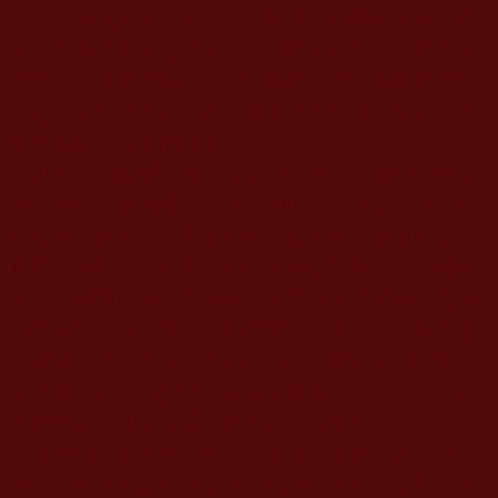
頌，才能找到好上師》，提醒信眾們嚴謹擇師之必
要。而我們所擇定的師父，如果是符合法音所開示
的標準，秉持無私利眾，用相應於佛菩薩教導的身
口意，帶領弟子邁向佛菩薩的光明領域，便是弟子
應該遵從、敬仰的好師父。
2005
年有個機緣進入般若佛學會（實相佛學會前
身）學佛，起初還算平穩，
2007
年年底原上師（丹
增諾日）遇到一位自稱印尼皇室後裔，據稱願意提
供巨款護持弘法利生。從此認為佛學會有了大財閥
支撐，財力雄厚，從
2008
年起開始大做佛事，包括
購置道場房舍，供養青海佛寺、捐贈房舍、帶善信
去認證、廣設佛堂（國內
11
個，大陸
2
個，美國、
泰國各
1
個），選派
4
位高中生赴美留學、
4
位成人
在旁照顧，印尼採礦證照申請、前置作業……等等
大筆開銷，但預期款項卻一直分文未進。為了做佛
事，同學們竭盡所能硬撐，有些同學積蓄提光、抵