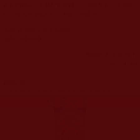
真正的佛法，並且付之實踐：「諸惡莫作，眾善奉
行，發大悲菩提心行，利益一切眾生。」
感恩
南無第三世多杰羌佛
感恩
諸佛菩薩
慚愧行人 云旦 合十
2017.07.09
相關文章
【特別專欄】抗擊邪師救眾生-陳恆寶生集團
更多文章