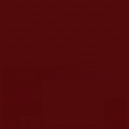
相，中國中央電視台經過深入調查採訪，製作了
《從〈自焚指導書〉看達賴集團怎樣操弄自焚事
件》綜合性電視專題片。
據央視報道 近年，在四川甘孜等藏區，多次發生
僧侶自焚事件，自焚事件接連發生的背後，是達賴
集團專門發佈《自焚指導書》進行操縱。《自焚指
導書》指導藏人自焚的方法、時間和地點，這種教
唆自焚的做法招致西方學者以及媒體的批判。