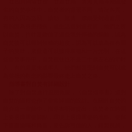
在四川阿壩甘孜、甘肅甘南、青海黃南等藏區發
生的自焚事件中，自焚者的背景不同，情況各異，
有的人因為盜竊、搶劫、賭博、嫖娼受到過處罰，
有的因為身患殘疾，或生活遇到過挫折，他們之所
以自焚，往往是聽信了這些境外領袖的煽動，認為
自焚後可以得到領袖的超度，認為可以成為很有面
子的英雄，來世還可以獲得幸福和一片光明，在這
些自焚事件中，自焚裡往往不是二十歲左右的年輕
人，有的還是未成年人，他們都是受到自焚可以成
為英雄的觀念的影響最終走上自焚之路。
指導書對自焚有詳細設計
除了對自焚進行思想救援，《自焚指導書》還對
自焚的過程也作了非常詳細的設計。在關於自焚的
簡介這一章節中，指導書明確提出：自焚者在時間
上要選擇重要節點，環境上選擇重要的地點。要留
下書面遺囑和錄音，要告訴可信的人，錄製視頻，