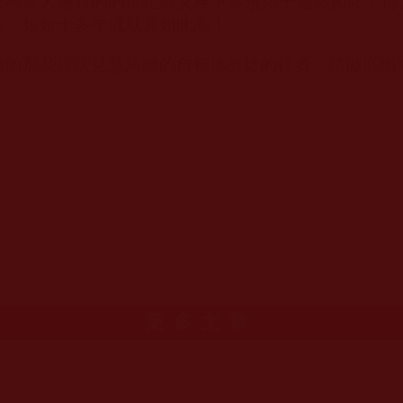
來與常人無異的的佛陀師父座下常規弟子竟然如此了得
生，短短十多年成就竟如此高！
篇的那些誹謗見慧法師的自稱
徒的行者，請徹底懺
佛教
更多文章