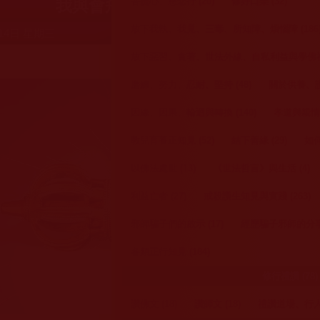
菩提心、慈悲行 (20)
修好口業 (32)
我與會飛的女行者因緣(敏月)
放下我執、我見、三毒、所知障、煩惱障 (186
14日 星期三
放下惡習、貪著、世法外緣、自私利益與學佛福報
磨練、努力、忍耐、堅持 (48)
關於供養、護
因緣、因果、輪迴與轉換 (140)
孝道與親情大
教兒育養正知見 (52)
結下善緣 (29)
如何
以佛法處世 (13)
《世法哲言》與生活 (4)
利益亡者 (27)
戒殺護生知見與實踐 (263)
邪師騙子們的啟示 (17)
經歷騙子邪師的分享 
各類正行知見 (184)
修行禮讚 (78)
讚佛文 (18)
讚師文 (18)
禮讚道場、行人 