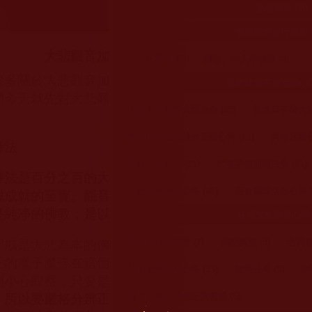
光明懺悔 (30)
佛教學佛修行歷程 (1
大悲觀音加持法是大悲利生的純淨佛法
行人紀實 (145)
精怪、非人學佛錄 (4)
很多關於大悲觀音加持法的討論或質疑，甚至是誹謗佛
佛教法會共修活動心得 (
們今天就先對大悲觀音加持法做一個瞭解，再對謗佛者
大悲千手觀音大壇法會 (35)
觀世音菩薩大悲
機構開光成立法會活動心得 (11)
共修活動心得
持法
禪修活動心得 (21)
亡者功德回向法會 (21)
持法是百分之百的大法，該法是觀世音菩薩的楊枝净水
其他法會活動心得 (45)
高智爾球活動心得 (
脱成就的至寳。觀音大悲加持法不是密宗，也不是任何
是純净的佛教，是以大悲利益眾生為本作為嚴規戒律的
法著文集影視心得 (
多杰羌佛第三世 (7)
揭開真相 (5)
老實修行
守戒是大悲為本的佛法，如果不依法而違戒就是毒害眾
王的魔子魔孫在這個世界化身為假活佛、假法師，冒稱
恭讀聖德文稿心得 (13)
智慧分享 (5)
影
別小心觀察，只要是没有傳承的就是妖法，而即使有傳
佛弟子修行受用紀實書籍 (5)
，
所以要嚴格分辨正與邪的差別，正與邪的差別在於戒