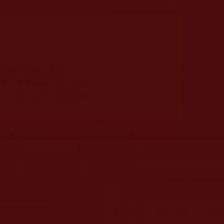
的無上解脫之法
。
用文章等佛教正法之資訊。
)
告方為最正確的法理依據！
與法會活動 (417)
佛教經藏法義論著 (776)
)
理諦護法 (726)
文學藝術工巧 (691)
3)
佛教城聖天湖 (12)
佛教經藏法著文集介紹 (
美國聖蹟寺 (34)
 (5)
簡介南無第三世多杰羌佛 (5)
南無第三世多杰羌
4)
佛教建寺 (12)
佛弟子挺身護正法 (38)
紀念日、獲獎與榮譽身
美國舊金山華藏寺 (54)
4)
南無羌佛文學藝術工巧欣
阿王諾布帕母開示 (1)
其他法著 (9)
(10)
訊 (6)
護法的意義與行動呼告 (18)
相關資訊 (6)
平台經營、指正、檢舉 (8)
(5)
覺行寺/慈善寺/中華國際佛教聞修正法會/等正法寺所機構 (63)
給人貼標籤是一種善良觀 哪吒之魔童降世有感
童子捧沙
佛知見與受用心得 (26)
南無第三世多杰羌佛說法 
護生 (301)
佛像設計造型 (2)
韻雕 (108)
書法 (47
(26)
經歷網路謠言毀謗之正見分享 (12)