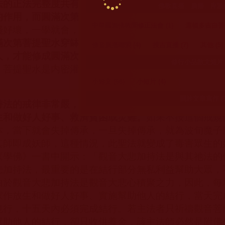
法的正法完整度共有兩個次第，一是生起次第，二是圓
佛教直播、廣播、座談節目
的作用，而圓滿次第占百分之九十七的成就
。學修生起
中華國際佛教聞修正法會 (1)
運頓多吉白菩提
淺好壞，一學就會，是不需要修的，當場學當場就得到
滿次第菩提聖水穿缽才是這部法的成就之母，必須是如
佛音廣播聯盟 (4)
搜吉直播 (7)
其他 (5)
人，才能修成圓滿次第
，而魔子魔孫冒稱的觀音大悲加
修行小品散文短片 (
。菩提聖水是内密灌頂必須用的母法水，修不成菩提聖
小短文 (68)
小短片 (4)
關於文章寫作 (3
持法的戒律非常嚴，其戒規定：修此法之師要把收到的
生和做好人好事、救濟貧困或災難。
如果不按這個戒規
体，當下就會失掉傳承，一旦失掉傳承，就為波旬魔子
其師即成妖師，這種情況，此聖法就變成了毒害眾生的
《學佛》一書中開示：「觀音大悲加持法是與其祂法的
悲加持法，最重要的是在結行部分無私利益幫助大眾，
由於觀音大悲加持法是觀音大悲心積聚之力，因此，每
家作放生和做好人好事、實施幫助他人的結行，當天完
也行，十五天內必須完成結行。若主法者只祈禱觀音菩
幫助他人的結行，卻只收供養金，該主法師必然是附佛