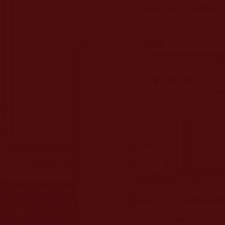
釋證達‧阿旺
南無觀世音菩薩 (2
師不如法作為相關文告 (10)
人間有溫暖 (42)
回覆 (23)
其他 (10)
聞法者須知 (80)
成就解脫往升受用 (
護生籌畫與法
靈魂、轉世、他道眾生 (11)
因果報應 (1
榮譽身分|郵票|紀念日|獲獎紀錄|感謝狀 (46)
駁邪見
覺行寺/慈
來函印證 (13)
動物間有愛 (31)
南無觀世音菩薩簡介與渡生事蹟 (8)
經典、軌
科學研究 (1
法音法帶簡介 (4)
聞法的重要 (18)
佛弟子成就境 (27)
關於聞法 (27)
佛弟子解脫往升紀實 (60
關於行持 (4
護嬰不墮胎 
系列相關資訊 (59)
佛教鑑師相關法著文論見地 (116)
與通知 (109)
觀音大悲加持法會心得 (183)
大悲千手觀音大
佛菩薩加持展聖蹟 (5
打坐 (3)
其他 (11)
關於供養與捐贈 (7)
關於灌頂傳法與加持 (22)
素食專欄 (2
義雲高大師相關資訊 (111)
騙子邪師公案 (31)
超凡報導 (5
 (27)
來稿照轉 (8)
學佛知見與受用心得 (18)
聖境展顯 (46)
佛教修行分享 (691)
法會殊勝境 (32)
其他 (31)
觀世音菩
得獎、紀念日、榮譽身分資訊 (20)
邪師與佛教機構開除人員 (6)
其他諸佛 (6)
超凡聖蹟 (26)
超越生死 (16)
顯示聖力
建置輔助聞法點的受用 (25)
學佛聞法受用心得 (669)
通知 (35)
佛教聖物聖丸法水之加持 (51)
避災免禍得安泰
七法聞法受用
作品拍賣資訊 (7)
義雲高大師的藝術新聞資訊 (43)
騙子邪師事件啟示心得 (55)
其他菩薩們 (36
動物具情識 (
恭聞佛陀法音交流稿 (6)
惡疾傷病得康復 (116)
生活工作得轉機 (16)
法新聞資訊 (22)
義雲高大師聖潔的道德 (7)
心得 (46)
佛母玉花壽之王教授 (4)
金巴法王 (10)
覺行寺 (4)
佛教聯絡資訊 (2)
學佛聞法受用心得 (6
通告與通知 
末法時期，邪妖橫行，蠱惑人心，亂我正法。
的清白 (13)
對義雲高大師藝術的禮讚 (4)
其他單位 (1
站宣揚捍衛如來正法，摧邪顯正，施益眾生，起正知見，不為魔
其他菩薩們 (6)
知見心行得增長 (442)
惡患病疾得康泰 (89)
合資訊 (4)
第三世多杰羌佛與釋迦牟尼佛所說的教法為無上根本指南，並遵
佛教高僧大德與第三世多杰羌佛部分
家庭婚姻得和樂 (96)
戒除惡習 (9)
臨終
拜見佛陀資訊與注意事項 (5)
運作。
能作開示所說法義錯誤較少，四段金釦以上的巨聖德能作正確開
佛教高僧大德簡介 (48)
佛教高僧大德奇聞軼事
佛事修行得受用 (2
且、法師、居士等的文章均不作為法義依據，最多只能作為知見
續編類資料 
第三世多杰羌佛部分弟子簡介 (40)
羌佛說法的內容，皆屬邪說邊見錯誤之理，一概不可依從學習。
建置輔助聞法點的受用 (27)
虔誠篤實精進修行
目錄的編排、圖文的呈現等一切資料與相關規劃，均為本站建置
護生戒殺得受用 (27)
懺罪修行得受用 (43)