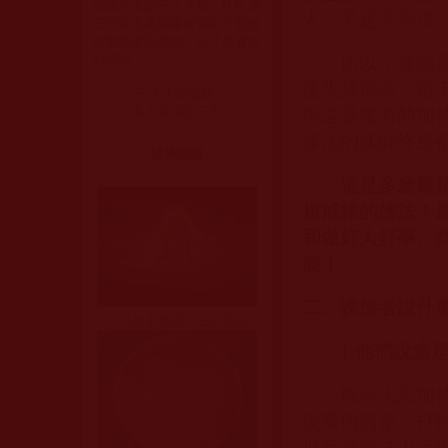
實成果遠超三十大類，H.H.第
人；若是不合法
三世多杰羌佛確實達到了前無
古聖的展顯成就，這才是實相
的認證。
所以，無論
後失掉傳承，當
三十大類成就-
《多杰羌佛第三世》
但這是魔力的加
修法的妖師终身
諸佛認證
這是多麽嚴
規戒律的佛法！
和做好人好事、
能！
二、謗佛者説什
大日如來尊勝法王賦授記
1.
他們說這
觀音大悲加
現東倒西歪、打
世音菩薩法力示