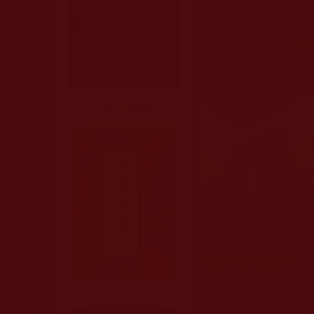
無第三世多杰羌佛
本區護法言論文章
◆
系
第三世多杰羌佛簡況
全文PDF檔下載
揭開羌佛隱深的秘密
揭開羌佛隱深的秘密
祂的本質就是這樣
祿東贊法王修學正法生死
護法系統文章
關珠作證全文
關珠作證全文
披露了羌佛無私利眾的感人事
寫下“拜別文”，落筆剎那，瀟
佛陀覺量全面展顯事實真相普
簡介與內容恭閱