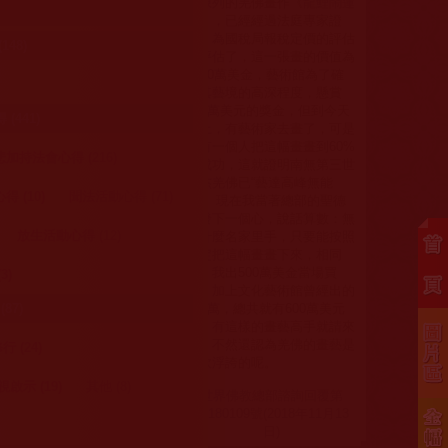
面陳列的羌佛畫作《
龍鯉鬧蓮
池
》，已經經過法庭專家證
人、為國稅局報稅定價的評估
48)
師評估了，這一張畫的價值為
5900萬美金，藝術館為了確
認其藝境的高深程度，懸賞
100萬美元的獎金，但到今天
法加以扭曲嘲弄
441)
為止，有藝術家去畫了，可是
的問題加以回
沒有一個人把這幅畫畫到60%
加持法會心得 (216)
的成功，這就證明南無第三世
多杰羌佛已“藝達高峰無能
 (10)
聞法活動心得 (71)
擬”。現在我當著總部的聖德
們發下一個心，說話算數：無
放生活動心得 (12)
論什麼名家里手，只要能按照
（菩提聖水）的
規定把這幅畫畫下來，相同
了，我出500萬美金當場買
3)
一宗，祂不是分
下，加上文化藝術館曾經出的
佛法。
100萬，總共就有600萬美元
87)
了，有這樣的畫藝高手就請來
吧，不然還認為羌佛的畫藝是
 (24)
生的妖法，為什
虛吹浮誇的呢。
傳授大悲觀音加
視啟示 (19)
其他 (8)
世界佛教總部諮詢回覆第
承的，有的也由
20180109號(2018年11月13
上和菩提聖水穿
日)