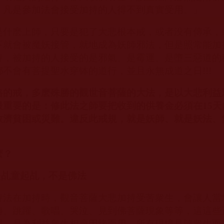
，凡是參加法會接受加持的人得不到真實受用。」
是什麽上師，只要是犯了大悲根本戒，或者没有傳承，
下就會被魔妖接管，就地成為妖師邪法，但是照常能加
持，被加持的人接受的是邪氣、是霉運、是墮三惡道的
都不會有菩提聖水穿钵的道行，並且永無成道之日
!!!
格的戒，多麽殊勝的觀世音菩薩的大法，是以大悲利益
最重要的是：修此法之師要把收到的供養金必須在
15
天
救濟貧困或災難。違反此戒規，就是妖師、就是妖法、
麽？
是乩童起乩，不是佛法
持法在加持時，觀音菩薩大悲加持受苦衆生，會讓人當
轉、跳躍、歌唱、哭泣、見到佛菩薩現象等等，這這些
現，是為利益衆生相應因緣而用，所有現境是隨衆生而