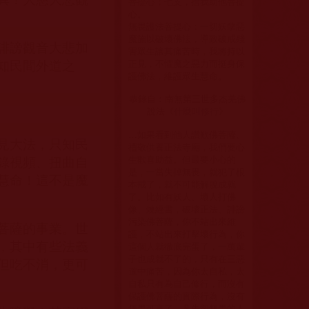
菩提心；七支，捨我助他菩提
心。
無畏護法菩提心：一切妖孽惡
魔施以破壞佛法，導致破戒殘
誹謗觀音大悲加
害眾生讓其痛苦時，我將持以
正見，不懼魔之惡力而挺身保
知民間外道之
護佛法，維護眾生慧命。
恭錄自：南無第三世多杰羌佛
說法《
什麼叫修行
》
…如果看到他人讚歎佛菩薩、
見大法，只知民
禮敬供養正法寺廟，我們要心
生歡喜助益。但最要小心的
錄視頻、扭曲自
是，一當失掉無畏，就犯了根
慧命！這不是魔
本戒了，就不可能解脫成就
了。比如有妖人、壞人打佛
像、燒經書，破壞正法、誹謗
污染佛菩薩，你不站出來維
菩薩的事業。世
護，不站出來打擊壞行為，你
，其中有些法義
這個人就徹底完蛋了，一萬輩
子也成就不了的，只有在三惡
但吃不消，更可
道中痛苦，因為你太自私，太
自私只有為自己修行，而沒有
保護佛菩薩的實際行為，沒有
無畏可言了。凡失卻無畏的人