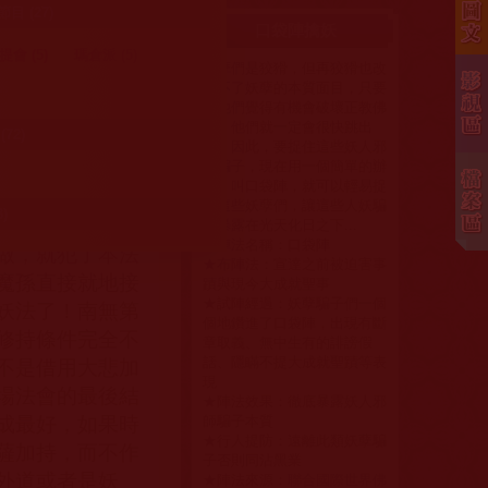
滿次第，生起次
 (27)
口袋陣擒妖
次第非常簡单，
會 (5)
瑪倉派 (5)
生起次第，就能
妖孽們是狡猾，但再狡猾也改
變不了妖孽的本質面目，只要
法修行的佛菩薩
是他們覺得有機會破壞正教佛
持法是永遠也修
法，他們就一定會很快跳出
72)
水穿缽，就不存
來，因此，要捉住這些妖人邪
師騙子，現在用一個簡單的辦
法，叫口袋陣，就可以輕易捉
拿這些妖孽們，讓這些人妖騙
)
供養金必須在
15
子暴露在光天化日之下...
★陣法名稱：口袋陣
做，就犯了本法
★布陣法：宣達之前被迫害事
魔孫直接就地接
蹟與現今大成就聖事
★試陣經過：妖孽騙子們一個
妖法了！南無第
個地鑽進了口袋陣，出現有斷
修持條件完全不
章取義、無中生有的誹謗假
話、隱瞞不提大成就聖蹟等表
不是借用大悲加
現
場法會的最後結
★陣法效果：徹底暴露妖人邪
成最好，如果時
師騙子本質
★行人提防：遠離此類妖孽騙
薩加持，而不作
子否則同沾黑業
外道或者是妖
★陣法來源：
聯合國際世界佛