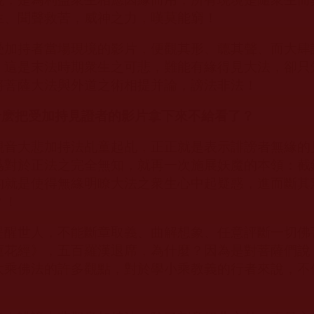
生、聞聲救苦，威神之力，嘆莫能窮！
受加持者當場現境的影片，便觀其形、聼其聲、而大肆
，這是末法時期衆生之可悲，難能有緣得見大法，卻只
將菩薩大法與外道之術相提并論，謗法非法！
什麽把受加持見證者的影片拿下來不給看了？
觀音大悲加持法乩童起乩，正正就是表示誹謗者無緣的
爲對於正法之完全無知，就再一次施展妖魔的本領：截
的就是使得無緣明瞭大法之衆生心中起疑惑，進而斷其
？！
提醒世人，不能斷章取義、曲解想象、任意評斷一切佛
蓮花經》，五百羅漢退席，為什麼？因為是對菩薩們說
大乘佛法的許多觀點，對於學小乘教義的行者來說，不