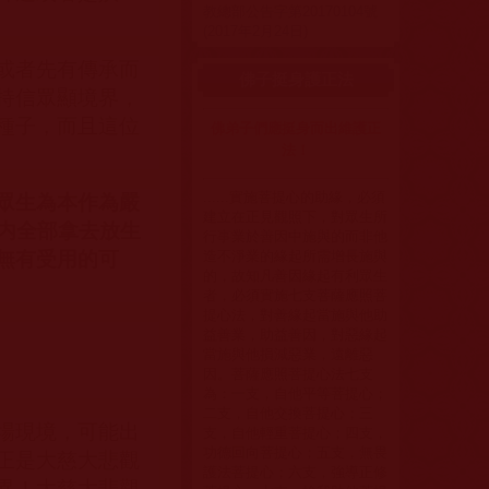
教總部公告字第20170104號
(2017年2月24日)
或者先有傳承而
佛子挺身護正法
持信眾顯境界，
種子，而且這位
佛弟子們應挺身而出維護正
法！
......實施菩提心的助緣，必須
眾生為本作為嚴
建立在正見觀照下，對眾生所
内全部拿去放生
行事業於善因中施與的而非他
造不淨業的緣起所需增長施與
無有受用的可
的，故知凡善因緣起有利眾生
者，必須實施七支菩薩應照菩
提心法，對善緣起當施與他助
益善業，助益善因，對惡緣起
當施與他損減惡業，遠離惡
因。菩薩應照菩提心法七支
為：一支，自他平等菩提心；
二支，自他交換菩提心；三
場現境，可能出
支，自他輕重菩提心；四支，
功德回向菩提心；五支，無畏
正是大慈大悲觀
護法菩提心；六支，強導正修
異！大慈大悲觀