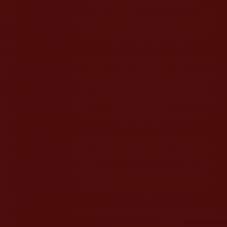
４.如果你不是誹謗，為什麼
書、重要法訊大會 (6)
佛誕法會與慶典 (48)
浴佛法會 (12)
渡生成就 (7)
佛教的神通 | 修行法 | 了義經 (3
悲出發，以救迷情。
第14世達賴集團壞佛法 (42)
第41任薩迦天津說假話 (7)
你沒有本事拿走這1200萬美
金，證明你具聖者的智慧、而
佛教理諦論著文集 (50
光明
 (23)
成就聖德告別法會 (1)
開光法會 (10)
陳恆寶生殘害眾生 (216)
偽華嚴宗謗佛集團 (49)
564)
不是邪說的愚癡呢？
５.1200萬美金拿去修寺廟或
法著 (10)
《揭開真相》 (31)
《古佛降世的
13)
超薦法會 (5)
懺罪法會 (7)
抗擊陳恆寶生救眾生 (241)
做善事，同時也證明三世多杰
境觀助行持 (99)
羌佛是假的，證明你講的話是
旺扎上尊開示 (5)
翟芒教尊談話 (8)
拉珍聖
、供燈法會 (59)
聞法上師研討、授稱大會 (7)
事件文章總目錄 (2)
挺身而出護正法 (7)
惡行揭弊與謊言揭穿 (
真的。可惜邪惡不生慧，因此
增上 (323)
其他 (39)
做不到，無法獲得獎金，除了
理諦義論 (68)
理諦之辯 (18)
眾生提問與佛
(10)
法律程序與惡報下場 (12)
對執迷者的回覆與喚醒 (127)
前車之
用誹謗遮醜，但蓋不住無能的
088)
本質，是金還是銅，拿出來大
佛教法會或活動資訊通知 (52)
佛教故事 (214)
家看看，不就清楚了嗎？
支援資訊 (2)
事件的啟示 (41)
駁文全紀錄(未篩選) (208)
，應修學 (68)
佛教正法廣播節目 (3
第三世多杰羌佛文化藝術館頁
維護正法抗毀謗 (111)
精進篤行 (112)
面
所載，複製成功獎金再提高
《古佛真身降世 如來正法耀娑婆》廣播節目 (12
至
捍衛佛母 (2)
揭露妖人面目、心態、手法與駁斥呼告 (26)
2)
恭聞佛陀法音交流稿 (6)
〝美金五千萬〞
《正聲廣播電台》廣播節目 (1)
AM1300中文
關於拿杵上座 (24)
駁斥邪見與亂解經論法義空性者 (36)
象迷信 (205)
Go with 潮生活 (1)
KCNS華語電視台 (3)
其他維護正法駁邪見 (23)
如實履行非空話 (15)
修行退道邪惡人員 (8)
行、持好戒 (148)