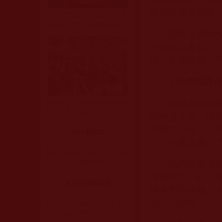
世音菩薩救度衆
佛陀們認證了三世多杰羌佛
看似平淡聖蹟 唯有佛陀能行
誹謗者看到
持法為乩童起乩
術，妄加輕蔑，
2.
他們問爲
誹謗者謗為
佛菩薩以甘露和連珠炮雷恭迎
多杰羌佛第三世寶書
間外道之術，因
加旁白評論，目
聖法會認證
行，什麽是魔行
旺扎上尊金剛法曼擇決法會擇
出佛陀真身
我們要嚴肅
尊當年說《妙法
各宗派領袖認證
羅漢們不能聽。
能心生障礙。
真正合法認證的第三世多杰羌
佛(各家報章訊息)