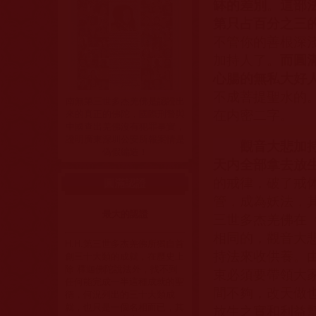
缽的差別
。
這部
第只占百分之三
不管你的善根深
加持人了。
而圓
心腸的無私大好
不成菩提聖水的
南無第三世多杰羌佛是認證出
在内密二字。
來的真正的佛陀，國際刑警與
中國查出羌佛沒有犯罪事實，
證明廣東深圳公安所報案情是
觀音大悲加
偽假編造！
天内全部拿去放
的戒律，破了戒
圓滿認證
管，成為妖法，
最大的認證
三世多杰羌佛在
相同的，觀音大
H.H.第三世多杰羌佛所獨自首
持法來收供養。
創三十大類的成就，在歷史上
除 釋迦佛陀說法外，找不到
束必須要帶領大
任何能完成一半這種成就的聖
間不夠，改天做
德，何況列出的三十大類成
就，也只是一個名相而已，其
放生之實和利益