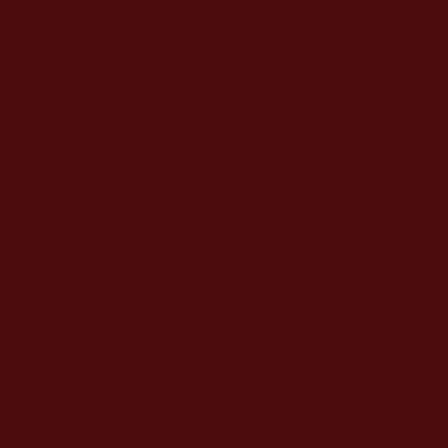
德吉教尊 (13)
46)
傳法 (3)
經典 (22)
《世法哲言》 (9)
80)
規 (6)
護生義諦 (5)
護生知見 (69)
西洋畫、超自然抽象色彩 (102)
捍衛南無第三世多杰羌佛 (272)
戒殺護生 (129)
玉板 | 磁磚
0)
其他 (5)
善寺/中華國際佛教聞修正法會/等正法寺所機構 (51)
法 (4)
大法顯聖威 (2)
4)
歌曲 (2)
)
)
(5)
護生活動 (5)
懸賞公告 (4)
護生聖境或受用 (31)
停止謗佛之規勸呼告 (13)
造景 | 建築庭園風景 | 茗茶 | 科技藝術 (4)
行持反思 (47)
受誣陷迫害與烏龍通緝令
華藏學佛苑 (32)
壇法會心得 (31)
佛經 (25)
28)
懸賞鉅額美金
4)
反對認證祝賀信函者應讀 (39)
楹聯 | 詩詞歌賦 | 古典散文現代詩 | 音韻 (67
光明聖潔不收供養、無有貪欲的佛陀 
運頓多吉白菩提會 (15)
2)
維摩詰所說經 (14)
其他經典 (11)
利益亡者 (22)
新聞資訊 (81
佛陀具莊嚴像 (4)
羌佛覺量事蹟與規勸呼告 (27)
駁斥造假、造
薩大悲加持法會殊勝受用 (212)
噶舉瑪倉派 (9)
法本儀軌 (6)
賑災 (14)
 (14)
南無羌佛藝文相關新聞、刊物 (74)
其他頂
揭露妖人特質、心態、手法與駁斥呼告 (34)
 (48)
 (19)
佛教正心會 (42)
)
《多杰羌佛第三世》寶書 (
公益關懷 (138)
16)
拍賣資訊 (14
駁斥邪見與曲解經論法義空性者 (44)
系列式反駁集匯 (28)
第三世多杰羌佛文化藝術館 (42)
其他 (48)
摩訶法王 (5)
簡述 (9)
認證祝賀 (37)
三世多杰羌佛的聖蹟
運頓多吉白菩提會 (32)
中華西密佛教正心會 (67)
歌曲音樂 (72
旺扎上尊 (14)
法王仁波切法師有力人士們之見證 (21)
佛陀涅槃 (22)
84)
(21)
新聞資訊 (18)
其他 (3)
頂聖如來的聖量 (12)
百千萬劫難遭遇無上甚深
6)
公益知見與心得分享 (15)
南無第三世多杰羌佛親唱 (6)
佛號經咒類 (
惑。
美國國際藝術館 (6)
其他維護佛陀抗毀謗 (34)
生活境遇得轉機 (68)
藍台印證
祈福迴向 (10)
楹聯 | 書法 | 金石 | 詩詞歌賦 (4)
金剛除病針 |
南無第三世多杰羌佛詩詞歌賦作品 (38)
其
照第三世多杰羌佛辦公
弟子簡介 (93)
佛教其他單位 (8)
捍衛羌佛新聞媒體正與邪 (55)
往生得加持 (18)
其他 (53)
收到邪說之人的誹謗函詞，設
藝術參與與欣賞受用感言
玄妙彩寶雕 | 玉板 | 世法哲言 (3)
古典散文現代
本中心 (9)
藍台答覆如下：
示之外，本站所發布的
 (25)
新聞媒體資料 (31)
網路媒體大量轉載 (14)
駁斥邪見惡意媒體 (
41)
１.是邪是正？
行持參考之用，凡不符
藝術賞析 (105)
禮讚評析 (25)
受用感言
造景 | 音韻 | 神秘霧氣雕 (3)
枯藤古化 | 中國畫
２.是聖者的證量高，還是凡
(6)
其他資料 (3)
媒體公開道歉 (1)
得受用 (130)
夫的能力強？
人員自我的意思，非南
３.是佛菩薩的智慧境界，還
佛教法會與會議 (189)
佛像設計造型 | 磁磚 | 壁掛 (3)
建築庭園風景 |
邪惡集團擾正法 (314)
護法摧邪得受用 (5)
是邪魔的愚癡無能？