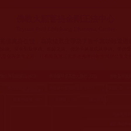
移
至
主
佛教大願菩提金剛正法中心
內
容
Tayuan Puti Chinkang Dhamma Center
羌佛真身住世，為末法眾生帶來了百千萬劫難遭遇
法義、度生聖量事蹟、鑑師之道、佛弟子解脫成就事例、學佛受
訊息僅為參考之用，只有南無
第三世多杰羌佛的教授與辦公室文
介與相關資訊 (423)
佛菩薩尊者高僧大德們 (421)
佛教各單位資訊
佛教聞法點 (792)
佛教修行受用與知見 (3823)
菩提行德 (494
告與通知 (111)
多杰羌佛簡介與地位 (24)
南無釋迦牟尼佛 (1
娑婆有溫情 (107)
科學眼 (110)
線上學院 (11)
聖蹟佛格聖量 (108)
19)
通知 (3)
來稿照轉 (5)
南無釋迦牟尼佛簡介與相關事蹟 (8)
理諦知見
(38)
佛教聖德考試與段位法裝 (14)
佛教聞法點運作須知 (32)
見佛、訪聖紀實 (3
大悲無私聖潔光明之事蹟 (36)
南無阿彌陀佛 (3
考紀實 (3)
建立聞法點的功德 (4)
佛陀傳法灌頂與加持紀實 (18)
聞法點的成立、布置與考試 (8)
見佛朝聖之行 
建寺、道場資
體解眾生苦 (12)
經論超科學 
聖僧高人高官拜師、求法、接駕 (16)
神韻
十二
信佛
癌症
虔誠
古佛降世
畫作
身在紅
全面
不輕易
通知 (115)
南無阿彌陀佛簡介 (4)
經典、佛號 (4)
學
佛教鑑師相關文告理諦 (52)
孝順 (22)
佐證佛法軼事 
聞法點的運作 (11)
不如法作為 (9)
訪佛聖足跡、明山、明寺之行 (6)
紅塵
楞嚴經
悟明長老
舉起你智慧的金剛錘
wei wei
自稱
各宗派與其他單位認證祝賀書 (78)