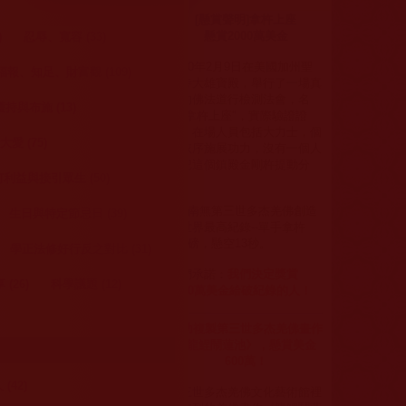
)
[懸賞聲明]拿杵上座
懸賞2000萬美金
)
忍辱、寬容 (33)
瀏覽次數：364
2020年2月9日在美國加州聖
、知足、財富觀 (109)
蹟寺大雄寶殿，舉行了一場真
正的佛法道行檢測法會，名
持與布施 (13)
為"拿杵上座"，實際驗證證
量，在場人員包括大力士，個
愛 (75)
個依序施展功力，沒有一個人
能把這個鎮殿金剛杵提動分
利益與接引眾生 (50)
毫。
但 南無第三世多杰羌佛創造
生日與特定節忌日 (39)
了世界最高紀錄--單手拿杵
420磅，懸空13秒。
學正法修好行反之對比 (31)
我們承諾：
我們決定獎賞
(26)
科學議題 (12)
2000
萬美金給破紀錄的人！
成功複製第三世多杰羌佛畫作
《龍鯉鬧蓮池》，懸賞美金
600萬！
(42)
第三世多杰羌佛文化藝術館裡