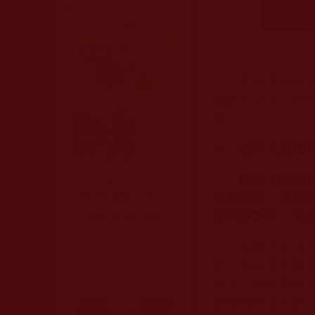
真正合法認證的H.H.第三世多
杰羌佛
最近看到有
地妖邪之言，我
答：
一、觀音大悲加
觀音大悲加
嚴正聲明
真精顯法，是解
支宗派的法，就
這個法依法
麽？因為波旬魔
持法，因此要特
於破戒而成邪師