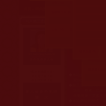
公告 (72)
通告 (1)
說明 (1)
諮詢
首頁
»
理諦護法
»
維護正法抗毀謗
»
其他維護正法
您在這裡
聖蹟寺文告 (8)
國際佛教僧尼總會公告
H.H.第三世多杰羌佛
公告 (34)
聲明 (6)
說明 (3)
通知
義雲高大師的
其他單位公告與
義雲高大師的
義雲高大師的佛
前車之鑑 (9)
啟示
捍衛義雲高大師
本
義雲高大師的綜
《多杰羌佛第三世》
本站遵奉依行南無
◆
全文電子書下載
室的文告努力實行
全文PDF檔下載
除三段金釦大聖德
◆
法王、尊者、仁波
合南無第三世多杰
本站網站的型式、
◆