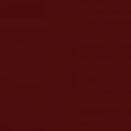
菩提心、慈悲行 (20)
修好口業 (32)
大悲觀音加持法是大悲利生的純淨佛法(江如云
放下我執、我見、三毒、所知障、煩惱障 (186
01日 星期日
放下惡習、貪著、世法外緣、自私利益與學佛福報
磨練、努力、忍耐、堅持 (48)
關於供養、護
因緣、因果、輪迴與轉換 (140)
孝道與親情大
教兒育養正知見 (52)
結下善緣 (29)
如何
以佛法處世 (13)
《世法哲言》與生活 (4)
利益亡者 (27)
戒殺護生知見與實踐 (263)
邪師騙子們的啟示 (17)
經歷騙子邪師的分享 
各類正行知見 (184)
修行禮讚 (78)
讚佛文 (18)
讚師文 (18)
禮讚道場、行人 