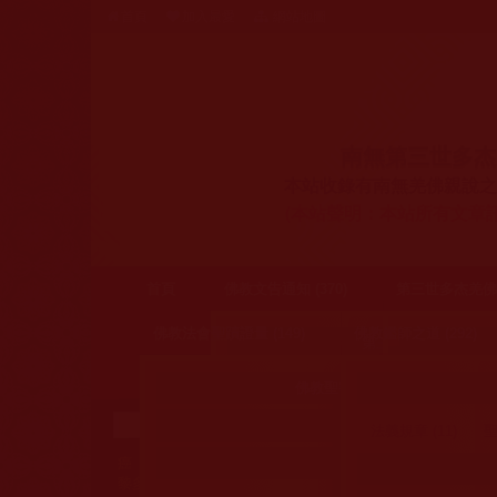
首頁
加入最愛
網站地圖
南無第三世多杰
本站收錄有南無羌佛親說之
(
本站聲明：本站所有文章
首頁
佛教文告通知 (370)
第三世多杰羌佛簡
佛教法會聖蹟證量 (149)
佛教鑑師之道 (292)
第三世多杰羌佛辦公室公
南無羌佛說法 (5)
公告 (62)
說明 (
佛教聖密法會、擇決、灌頂、聖考 
佛教法會、聖蹟 (109)
來函印證 (15)
其他 (2)
法義規章 (11)
聖
佛弟子證量顯 (42)
癌
藉
拉珍
藉心經說真諦
東山
婉婷
放生
火星
世界佛教總部公告與
黎多吉
五明
葵心
佛降甘露
在路上
判決書
身在