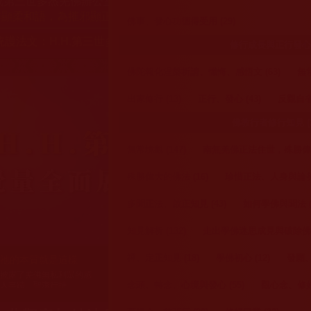
或第三世多杰羌佛辦公室等其他機構單位所指使。
恭迎聖著寶
非顯柔和語，為摧邪顯正，故顯金剛相以除魔，起心動念皆為慈
佛事、發心功德得受用 (29)
統護法文：
H.H.第三世多杰羌佛佛陀覺量全面展顯 事實真相普照
菩薩聖誕法會
修行成長與正行發心 (
加持法會 (
佛陀報化涅槃祈請、懺悔、感悟文 (63)
無常
祈福、放生
出家修行 (13)
正行、發心 (43)
反觀自省行
正邪研討會 
佛教行者修行知見 (2
無常境觀 (147)
南無羌佛正法住世，殊勝偉大
殊勝偉大的佛法 (16)
珍惜正法、人身與論努力
多聞正法、啟正知見 (43)
如何學佛與聞法 (2
知見解析 (132)
走出學佛迷思成見與破除佛門亂
祂的本質就是這樣
祿東贊法王修學正法
護法系統文章
自由
禪、定正知見 (18)
學佛初心 (12)
發願、
生死自由
披露了羌佛無私利眾的感
佛陀覺量全面展顯事實真
蹟、聖潔行持
灑圓寂
照光明
人事蹟、聖潔行持
相普照光明
寫下“拜別文”，落筆剎
念頭、轉念、心境與發心 (55)
觀心念、修好
那，瀟灑圓寂